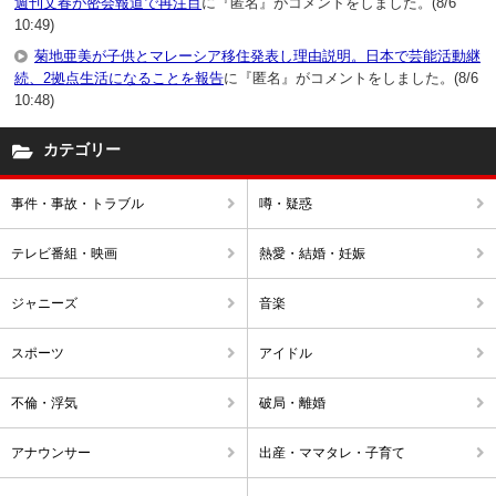
週刊文春が密会報道で再注目
に『匿名』がコメントをしました。(8/6
10:49)
菊地亜美が子供とマレーシア移住発表し理由説明。日本で芸能活動継
続、2拠点生活になることを報告
に『匿名』がコメントをしました。(8/6
10:48)
カテゴリー
事件・事故・トラブル
噂・疑惑
テレビ番組・映画
熱愛・結婚・妊娠
ジャニーズ
音楽
スポーツ
アイドル
不倫・浮気
破局・離婚
アナウンサー
出産・ママタレ・子育て