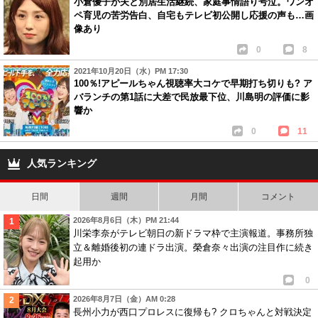
小倉優子が夫と別居生活継続、家庭事情語り号泣。ワンオ
ペ育児の苦労告白、自宅もテレビ初公開し応援の声も…画
像あり
0
8
2021年10月20日（水）PM 17:30
100％!アピールちゃん視聴率大コケで早期打ち切りも? ア
バランチの第1話に大差で民放最下位、川島明の評価に影
響か
0
11
人気ランキング
日間
週間
月間
コメント
2026年8月6日（木）PM 21:44
川栄李奈がテレビ朝日の新ドラマ枠で主演報道。事務所独
立＆離婚後初の連ドラ出演。榮倉奈々出演の注目作に続き
起用か
0
2026年8月7日（金）AM 0:28
長州小力が西口プロレスに復帰も? クロちゃんと対戦決定