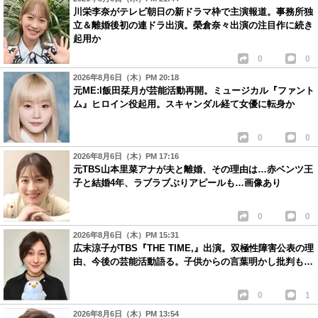
川栄李奈がテレビ朝日の新ドラマ枠で主演報道。事務所独
立＆離婚後初の連ドラ出演。榮倉奈々出演の注目作に続き
起用か
0
0
2026年8月6日（木）PM 20:18
元ME:I飯田栞月が芸能活動再開。ミュージカル『ファント
ム』ヒロイン役起用。スキャンダル経て女優に転身か
0
0
2026年8月6日（木）PM 17:16
元TBS山本里菜アナが夫と離婚、その理由は…赤ベンツ王
子と結婚4年、ラブラブぶりアピールも…画像あり
0
0
2026年8月6日（木）PM 15:31
広末涼子がTBS『THE TIME,』出演。双極性障害公表の理
由、今後の芸能活動語る。子供からの言葉明かし批判も…
0
1
2026年8月6日（木）PM 13:54