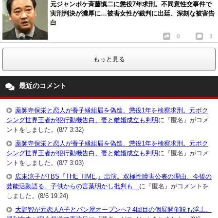
元ジャンポケ斉藤慎二に懲役7年求刑。不同意性交事件で
実刑判決が濃厚に…被害女性が裁判に出廷、深刻な被害告
白
0
3
もっと見る
最近のコメント
薬師寺保栄と恋人が養子縁組届を偽造、懲役1年を検察求刑。元ボク
シング世界王者が犯行動機告白、妻と離婚成立も判明
に『匿名』がコメ
ントをしました。(8/7 3:32)
薬師寺保栄と恋人が養子縁組届を偽造、懲役1年を検察求刑。元ボク
シング世界王者が犯行動機告白、妻と離婚成立も判明
に『匿名』がコメ
ントをしました。(8/7 3:03)
広末涼子がTBS『THE TIME,』出演。双極性障害公表の理由、今後の
芸能活動語る。子供からの言葉明かし批判も…
に『匿名』がコメントを
しました。(8/6 19:24)
大野智が元恋人A子とパン屋オープンへ? 4回目の個展開催説も浮上。