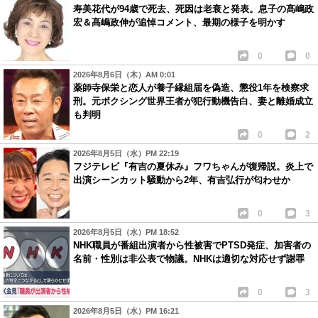
寿美花代が94歳で死去、死因は老衰と発表。息子の髙嶋政
宏＆髙嶋政伸が追悼コメント、最期の様子を明かす
0
0
2026年8月6日（木）AM 0:01
薬師寺保栄と恋人が養子縁組届を偽造、懲役1年を検察求
刑。元ボクシング世界王者が犯行動機告白、妻と離婚成立
も判明
0
2
2026年8月5日（水）PM 22:19
フジテレビ『有吉の夏休み』フワちゃんが復帰説。炎上で
出演シーンカット騒動から2年、有吉弘行が匂わせか
0
3
2026年8月5日（水）PM 18:52
NHK職員が番組出演者から性被害でPTSD発症、加害者の
名前・性別は非公表で物議。NHKは適切な対応せず謝罪
0
3
2026年8月5日（水）PM 16:21