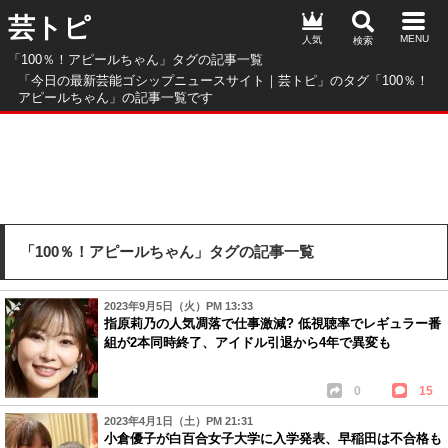
芸トピ
人気
「100％！アピールちゃん」タグの記事一覧
「今日の最新芸能ゴシップニュースサイト｜芸トピ」のタグ「100％！
アピールちゃん」の記事一覧です
「100％！アピールちゃん」タグの記事一覧
2023年9月5日（火）PM 13:33
指原莉乃の人気凋落で仕事激減? 低視聴率でレギュラー番
組が2本同時終了、アイドル引退から4年で異変も
0
15
2023年4月1日（土）PM 21:31
小倉優子が白百合女子大学に入学発表、早稲田は不合格も