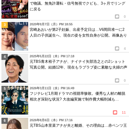
で物議。無免許運転・信号無視でクビも、3ヶ月でリング
に戻る
0
2020年9月7日（月）PM 18:55
宮崎あおいが第2子妊娠、出産予定日は…V6岡田准一に2
人目の子供誕生へ、現在の姿を女性自身が公開。画像あり
4
2025年5月22日（木）PM 17:18
元TBS青木裕子アナが、ナイナイ矢部浩之との2ショット
写真公開。結婚12年、現在もラブラブ姿に素敵な夫婦の声
0
2026年3月11日（水）PM 16:49
フジテレビ1月期ドラマの視聴率惨敗。優秀な人材の離脱
相次ぎ深刻な状況? 大改編実施で制作費大幅削減も…
11
2026年8月6日（木）PM 17:16
元TBS山本里菜アナが夫と離婚、その理由は…赤ベンツ王