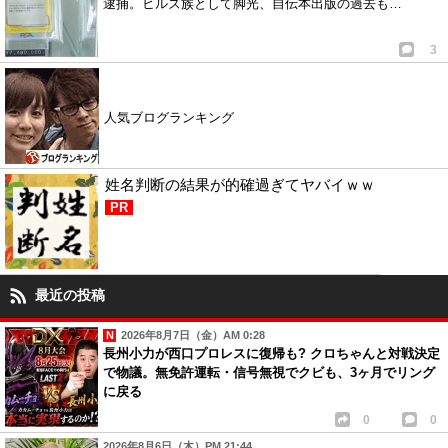
逮捕。ヒルズ族として脚光、自伝本出版の過去も…
3
人気ブログランキング
姓名判断の結果が的確過ぎてヤバイｗｗ
PR
最近の投稿
2026年8月7日（金）AM 0:28
長州小力が西口プロレスに復帰も? クロちゃんと対戦決定
で物議。無免許運転・信号無視でクビも、3ヶ月でリング
に戻る
0
0
2026年8月6日（木）PM 21:44