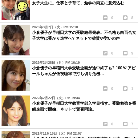
女子大生に。仕事と子育て、勉学の両立に意気込む
0
8
2023年3月7日（火）PM 15:10
小倉優子が早稲田大学の受験結果発表。不合格も白百合女
子大学は受かり進学へ? ネットで称賛や労いの声
0
9
2022年2月28日（月）PM 16:19
小倉優子の早稲田大学受験企画が途中終了も? 100％!アピ
ールちゃんが低視聴率で打ち切り危機…
0
1
2022年2月22日（火）PM 19:44
小倉優子が早稲田大学教育学部入学目指す。受験勉強を番
組企画で開始、ネットで賛否両論。
0
7
2021年11月16日（火）PM 22:07