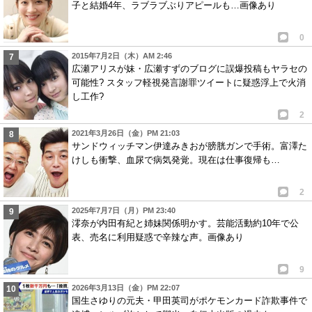
子と結婚4年、ラブラブぶりアピールも…画像あり
0
2015年7月2日（木）AM 2:46
広瀬アリスが妹・広瀬すずのブログに誤爆投稿もヤラセの
可能性? スタッフ軽視発言謝罪ツイートに疑惑浮上で火消
し工作?
2
2021年3月26日（金）PM 21:03
サンドウィッチマン伊達みきおが膀胱ガンで手術。富澤た
けしも衝撃、血尿で病気発覚。現在は仕事復帰も…
2
2025年7月7日（月）PM 23:40
澪奈が内田有紀と姉妹関係明かす。芸能活動約10年で公
表、売名に利用疑惑で辛辣な声。画像あり
9
2026年3月13日（金）PM 22:07
国生さゆりの元夫・甲田英司がポケモンカード詐欺事件で