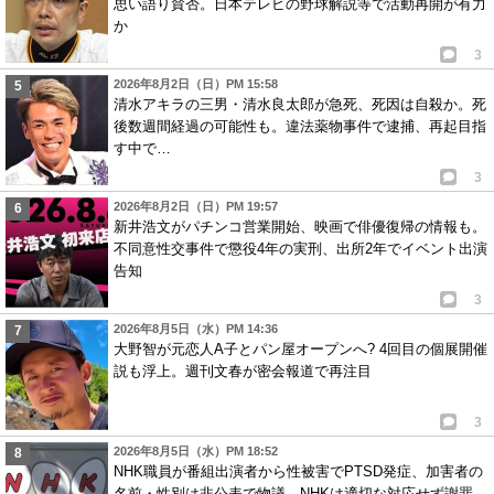
思い語り賛否。日本テレビの野球解説等で活動再開が有力
か
3
2026年8月2日（日）PM 15:58
清水アキラの三男・清水良太郎が急死、死因は自殺か。死
後数週間経過の可能性も。違法薬物事件で逮捕、再起目指
す中で…
3
2026年8月2日（日）PM 19:57
新井浩文がパチンコ営業開始、映画で俳優復帰の情報も。
不同意性交事件で懲役4年の実刑、出所2年でイベント出演
告知
3
2026年8月5日（水）PM 14:36
大野智が元恋人A子とパン屋オープンへ? 4回目の個展開催
説も浮上。週刊文春が密会報道で再注目
3
2026年8月5日（水）PM 18:52
NHK職員が番組出演者から性被害でPTSD発症、加害者の
名前・性別は非公表で物議。NHKは適切な対応せず謝罪