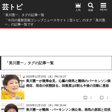
芸トピ
人気
「美川憲一」タグの記事一覧
「今日の最新芸能ゴシップニュースサイト｜芸トピ」のタグ「美川憲
一」の記事一覧です
「美川憲一」タグの記事一覧
2025年12月10日（水）PM 16:27
美川憲一が復帰会見。心臓の病気と難病のパーキンソン病
発症、現在の状態語る。回復度は6割も今後の活動に意欲
0
2
2025年11月13日（木）PM 18:04
美川憲一が難病・パーキンソン病公表。病気の原因と症状