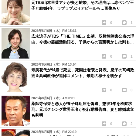
元TBS山本里菜アナが夫と離婚、その理由は…赤ベンツ王
子と結婚4年、ラブラブぶりアピールも…画像あり
0
1
2026年8月6日（木）PM 15:31
広末涼子がTBS『THE TIME,』出演。双極性障害公表の理
由、今後の芸能活動語る。子供からの言葉明かし批判も…
0
1
2026年8月6日（木）PM 13:54
寿美花代が94歳で死去、死因は老衰と発表。息子の髙嶋政
宏＆髙嶋政伸が追悼コメント、最期の様子を明かす
0
0
2026年8月6日（木）AM 0:01
薬師寺保栄と恋人が養子縁組届を偽造、懲役1年を検察求
刑。元ボクシング世界王者が犯行動機告白、妻と離婚成立
も判明
0
2
2026年8月5日（水）PM 22:19