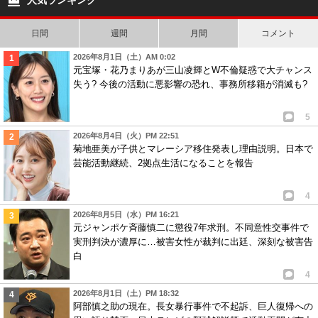
人気ランキング
日間
週間
月間
コメント
2026年8月1日（土）AM 0:02
元宝塚・花乃まりあが三山凌輝とW不倫疑惑で大チャンス
失う? 今後の活動に悪影響の恐れ、事務所移籍が消滅も?
5
2026年8月4日（火）PM 22:51
菊地亜美が子供とマレーシア移住発表し理由説明。日本で
芸能活動継続、2拠点生活になることを報告
4
2026年8月5日（水）PM 16:21
元ジャンポケ斉藤慎二に懲役7年求刑。不同意性交事件で
実刑判決が濃厚に…被害女性が裁判に出廷、深刻な被害告
白
4
2026年8月1日（土）PM 18:32
阿部慎之助の現在。長女暴行事件で不起訴、巨人復帰への