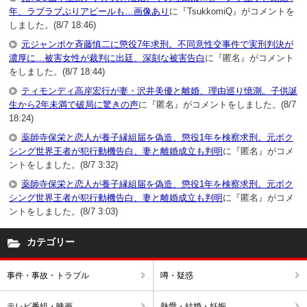
年、ラブラブぶりアピールも…画像あり
に『TsukkomiQ』がコメントを
しました。(8/7 18:46)
元ジャンポケ斉藤慎二に懲役7年求刑。不同意性交事件で実刑判決が
濃厚に…被害女性が裁判に出廷、深刻な被害告白
に『匿名』がコメント
をしました。(8/7 18:44)
ティモンディ高岸宏行が妻・沢井美優と離婚、理由巡り憶測。子供誕
生から2年未満で破局に驚きの声
に『匿名』がコメントをしました。(8/7
18:24)
薬師寺保栄と恋人が養子縁組届を偽造、懲役1年を検察求刑。元ボク
シング世界王者が犯行動機告白、妻と離婚成立も判明
に『匿名』がコメ
ントをしました。(8/7 3:32)
薬師寺保栄と恋人が養子縁組届を偽造、懲役1年を検察求刑。元ボク
シング世界王者が犯行動機告白、妻と離婚成立も判明
に『匿名』がコメ
ントをしました。(8/7 3:03)
カテゴリー
事件・事故・トラブル
噂・疑惑
テレビ番組・映画
熱愛・結婚・妊娠