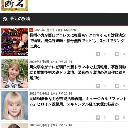
最近の投稿
2026年8月7日（金）AM 0:28
長州小力が西口プロレスに復帰も? クロちゃんと対戦決定
で物議。無免許運転・信号無視でクビも、3ヶ月でリング
に戻る
0
0
2026年8月6日（木）PM 21:44
川栄李奈がテレビ朝日の新ドラマ枠で主演報道。事務所独
立＆離婚後初の連ドラ出演。榮倉奈々出演の注目作に続き
起用か
0
0
2026年8月6日（木）PM 20:18
元ME:I飯田栞月が芸能活動再開。ミュージカル『ファント
ム』ヒロイン役起用。スキャンダル経て女優に転身か
0
0
2026年8月6日（木）PM 17:16