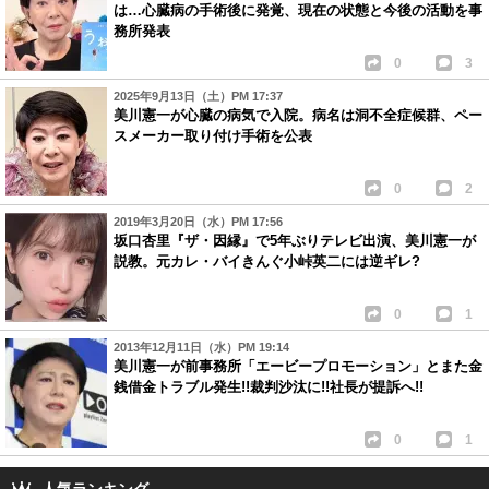
は…心臓病の手術後に発覚、現在の状態と今後の活動を事
務所発表
0
3
2025年9月13日（土）PM 17:37
美川憲一が心臓の病気で入院。病名は洞不全症候群、ペー
スメーカー取り付け手術を公表
0
2
2019年3月20日（水）PM 17:56
坂口杏里『ザ・因縁』で5年ぶりテレビ出演、美川憲一が
説教。元カレ・バイきんぐ小峠英二には逆ギレ?
0
1
2013年12月11日（水）PM 19:14
美川憲一が前事務所「エービープロモーション」とまた金
銭借金トラブル発生!!裁判沙汰に!!社長が提訴へ!!
0
1