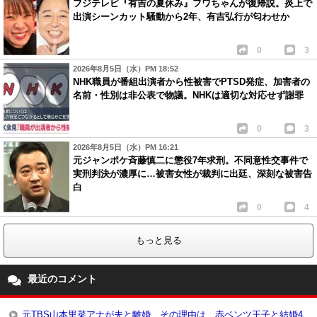
フジテレビ『有吉の夏休み』フワちゃんが復帰説。炎上で
出演シーンカット騒動から2年、有吉弘行が匂わせか
0
3
2026年8月5日（水）PM 18:52
NHK職員が番組出演者から性被害でPTSD発症、加害者の
名前・性別は非公表で物議。NHKは適切な対応せず謝罪
0
3
2026年8月5日（水）PM 16:21
元ジャンポケ斉藤慎二に懲役7年求刑。不同意性交事件で
実刑判決が濃厚に…被害女性が裁判に出廷、深刻な被害告
白
0
4
もっと見る
最近のコメント
元TBS山本里菜アナが夫と離婚、その理由は…赤ベンツ王子と結婚4