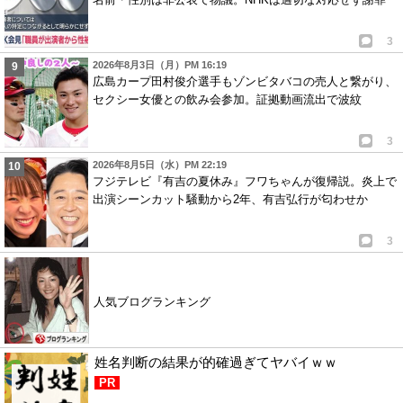
3
2026年8月3日（月）PM 16:19
広島カープ田村俊介選手もゾンビタバコの売人と繋がり、
セクシー女優との飲み会参加。証拠動画流出で波紋
3
2026年8月5日（水）PM 22:19
フジテレビ『有吉の夏休み』フワちゃんが復帰説。炎上で
出演シーンカット騒動から2年、有吉弘行が匂わせか
3
人気ブログランキング
姓名判断の結果が的確過ぎてヤバイｗｗ
PR