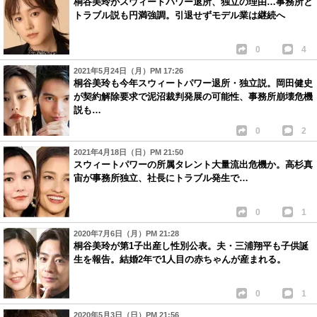
桐谷美玲がスウィートパワー退所、独立の理由…事務所と
トラブル説も円満強調。引退せずモデル業は継続へ
0
4
2021年5月24日（月）PM 17:26
桐谷美玲も今年スウィートパワー退所・独立説。岡田健史
が契約解除要求で泥沼裁判発展の可能性、事務所崩壊危機
説も…
0
2
2021年4月18日（日）PM 21:50
スウィートパワーの所属タレント大量流出危機か。高杉真
宙が事務所独立、社長にトラブル発生で…
0
1
2020年7月6日（月）PM 21:28
桐谷美玲が第1子出産し性別公表。夫・三浦翔平も子供誕
生を報告。結婚2年で1人目の赤ちゃんが産まれる。
0
1
2020年5月3日（日）PM 21:56