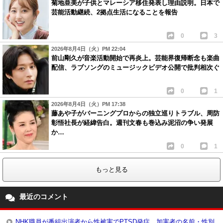
菊地亜美が子供とマレーシア移住発表し理由説明。日本で
芸能活動継続、2拠点生活になることを報告
0
3
2026年8月4日（火）PM 22:04
前山剛久が音楽活動開始で再炎上。芸能界復帰断念も楽曲
配信、ラブソングのミュージックビデオ公開で批判相次ぐ
0
1
2026年8月4日（火）PM 17:38
藤あや子がバーニングプロからの独立巡りトラブル、周防
彰悟社長が経緯告白。週刊文春も巻込み泥沼の争い発展
か…
0
1
もっと見る
最近のコメント
NHK職員が番組出演者から性被害でPTSD発症、加害者の名前・性別