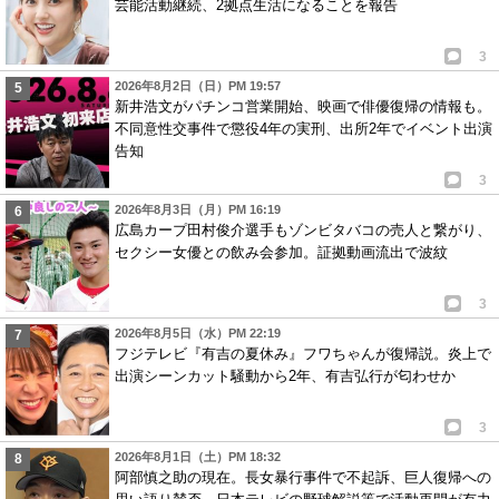
芸能活動継続、2拠点生活になることを報告
3
2026年8月2日（日）PM 19:57
新井浩文がパチンコ営業開始、映画で俳優復帰の情報も。
不同意性交事件で懲役4年の実刑、出所2年でイベント出演
告知
3
2026年8月3日（月）PM 16:19
広島カープ田村俊介選手もゾンビタバコの売人と繋がり、
セクシー女優との飲み会参加。証拠動画流出で波紋
3
2026年8月5日（水）PM 22:19
フジテレビ『有吉の夏休み』フワちゃんが復帰説。炎上で
出演シーンカット騒動から2年、有吉弘行が匂わせか
3
2026年8月1日（土）PM 18:32
阿部慎之助の現在。長女暴行事件で不起訴、巨人復帰への