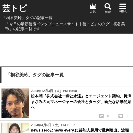
芸トピ
人気
「桐谷美玲」タグの記事一覧
「今日の最新芸能ゴシップニュースサイト｜芸トピ」のタグ「桐谷美
玲」の記事一覧です
「桐谷美玲」タグの記事一覧
2024年12月3日（火）PM 16:08
松本潤『株式会社一瞬と永遠』とエージェント契約。長澤
まさみの元マネージャーの会社とタッグ、新たな活動開始
へ
0
2
2024年4月6日（土）PM 19:52
news zeroとnews every.に芸能人起用で批判噴出。波瑠