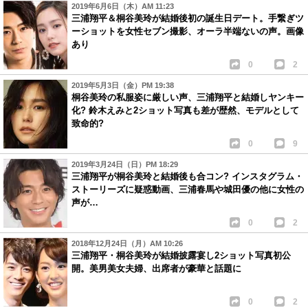
2019年6月6日（木）AM 11:23
三浦翔平＆桐谷美玲が結婚後初の誕生日デート。手繋ぎツ
ーショットを女性セブン撮影、オーラ半端ないの声。画像
あり
0
2
2019年5月3日（金）PM 19:38
桐谷美玲の私服姿に厳しい声、三浦翔平と結婚しヤンキー
化? 鈴木えみと2ショット写真も差が歴然、モデルとして
致命的?
0
9
2019年3月24日（日）PM 18:29
三浦翔平が桐谷美玲と結婚後も合コン? インスタグラム・
ストーリーズに疑惑動画、三浦春馬や城田優の他に女性の
声が…
0
2
2018年12月24日（月）AM 10:26
三浦翔平・桐谷美玲が結婚披露宴し2ショット写真初公
開。美男美女夫婦、出席者が豪華と話題に
0
2