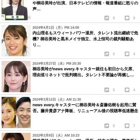
や桐谷美玲が出演、日本テレビの情報・報道番組に怒りの
声…
0
9
2024年4月1日（月）PM 14:09
内山理名もスウィートパワー退所、タレント流出継続で危
機? 桐谷美玲と黒木メイサ独立、水上恒司の裁判騒動あ
り…
0
4
2024年3月27日（水）PM 20:30
桐谷美玲がnews every.キャスター就任も初日から欠席、
理由巡りネットで批判噴出。タレント不要論が再燃し…
0
4
2024年3月12日（火）AM 11:30
news every.キャスターに桐谷美玲＆斎藤佑樹を起用に賛
否。藤井貴彦アナ降板、リニューアル後の視聴率低迷懸念
0
7
2022年3月8日（火）AM 10:23