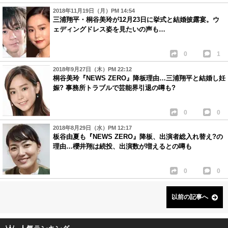
2018年11月19日（月）PM 14:54
三浦翔平・桐谷美玲が12月23日に挙式と結婚披露宴。ウ
ェディングドレス姿を見たいの声も…
0
1
2018年9月27日（木）PM 22:12
桐谷美玲『NEWS ZERO』降板理由…三浦翔平と結婚し妊
娠? 事務所トラブルで芸能界引退の噂も?
0
0
2018年8月29日（水）PM 12:17
板谷由夏も『NEWS ZERO』降板、出演者総入れ替え?の
理由…櫻井翔は続投、出演数が増えるとの噂も
0
0
以前の記事へ