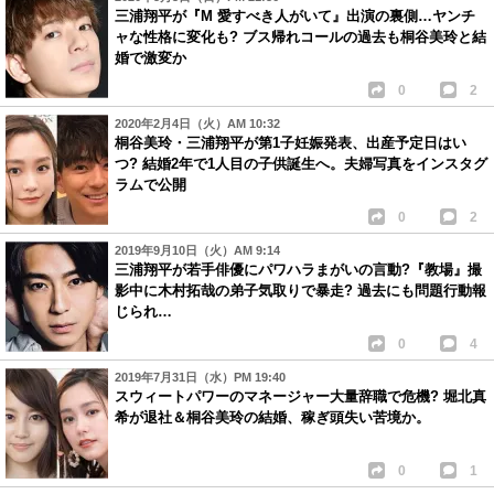
三浦翔平が『M 愛すべき人がいて』出演の裏側…ヤンチ
ャな性格に変化も? ブス帰れコールの過去も桐谷美玲と結
婚で激変か
0
2
2020年2月4日（火）AM 10:32
桐谷美玲・三浦翔平が第1子妊娠発表、出産予定日はい
つ? 結婚2年で1人目の子供誕生へ。夫婦写真をインスタグ
ラムで公開
0
2
2019年9月10日（火）AM 9:14
三浦翔平が若手俳優にパワハラまがいの言動?『教場』撮
影中に木村拓哉の弟子気取りで暴走? 過去にも問題行動報
じられ…
0
4
2019年7月31日（水）PM 19:40
スウィートパワーのマネージャー大量辞職で危機? 堀北真
希が退社＆桐谷美玲の結婚、稼ぎ頭失い苦境か。
0
1