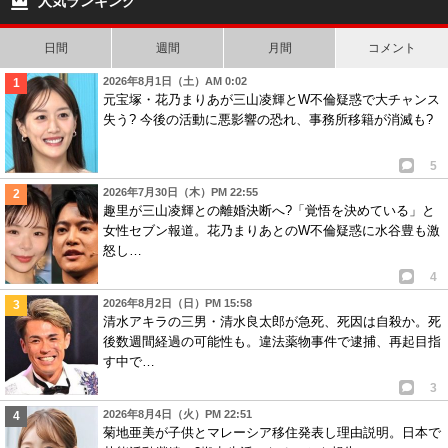
人気ランキング
日間
週間
月間
コメント
2026年8月1日（土）AM 0:02
元宝塚・花乃まりあが三山凌輝とW不倫疑惑で大チャンス
失う? 今後の活動に悪影響の恐れ、事務所移籍が消滅も?
5
2026年7月30日（木）PM 22:55
趣里が三山凌輝との離婚決断へ?「覚悟を決めている」と
女性セブン報道。花乃まりあとのW不倫疑惑に水谷豊も激
怒し…
4
2026年8月2日（日）PM 15:58
清水アキラの三男・清水良太郎が急死、死因は自殺か。死
後数週間経過の可能性も。違法薬物事件で逮捕、再起目指
す中で…
3
2026年8月4日（火）PM 22:51
菊地亜美が子供とマレーシア移住発表し理由説明。日本で