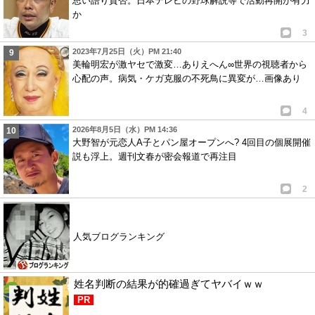
思い語り賛否。日本テレビの野球解説等で活動再開が有力
か
3
2023年7月25日（火）PM 21:40
美輪明宏が激ヤセで激変…ありえへん∞世界の視聴者から
心配の声。病気・ケガ克服の不死鳥に異変が…画像あり
4
2026年8月5日（水）PM 14:36
大野智が元恋人A子とパン屋オープンへ? 4回目の個展開催
説も浮上。週刊文春が密会報道で再注目
2
人気ブログランキング
姓名判断の結果が的確過ぎてヤバイｗｗ
PR