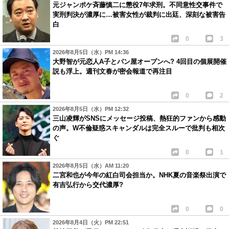
元ジャンポケ斉藤慎二に懲役7年求刑。不同意性交事件で
実刑判決が濃厚に…被害女性が裁判に出廷、深刻な被害告
白
0
3
2026年8月5日（水）PM 14:36
大野智が元恋人A子とパン屋オープンへ? 4回目の個展開催
説も浮上。週刊文春が密会報道で再注目
0
2
2026年8月5日（水）PM 12:32
三山凌輝がSNSにメッセージ投稿、熱狂的ファンから感動
の声。W不倫疑惑スキャンダルは完全スルーで批判も相次
ぐ
0
1
2026年8月5日（水）AM 11:20
二宮和也が今年の紅白司会担当か。NHK夏の音楽祭出演で
有吉弘行から交代濃厚?
0
0
2026年8月4日（火）PM 22:51