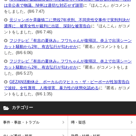
は非公表で物議。NHKは適切な対応せず謝罪
に『ほんこん』がコメント
をしました。(8/6 7:47)
元ジャンポケ斉藤慎二に懲役7年求刑。不同意性交事件で実刑判決が
濃厚に…被害女性が裁判に出廷、深刻な被害告白
に『ほんこん』がコメ
ントをしました。(8/6 7:46)
フジテレビ『有吉の夏休み』フワちゃんが復帰説。炎上で出演シーン
カット騒動から2年、有吉弘行が匂わせか
に『匿名』がコメントをしま
した。(8/6 6:06)
フジテレビ『有吉の夏休み』フワちゃんが復帰説。炎上で出演シーン
カット騒動から2年、有吉弘行が匂わせか
に『匿名』がコメントをしま
した。(8/6 5:27)
GEZAN活動休止、ボーカルのマヒトゥ・ザ・ピーポーが性加害告白
で波紋。女性蔑視、人権侵害、暴力性の状態化認める
に『匿名』がコメ
ントをしました。(8/6 1:35)
カテゴリー
事件・事故・トラブル
噂・疑惑
テレビ番組・映画
熱愛・結婚・妊娠