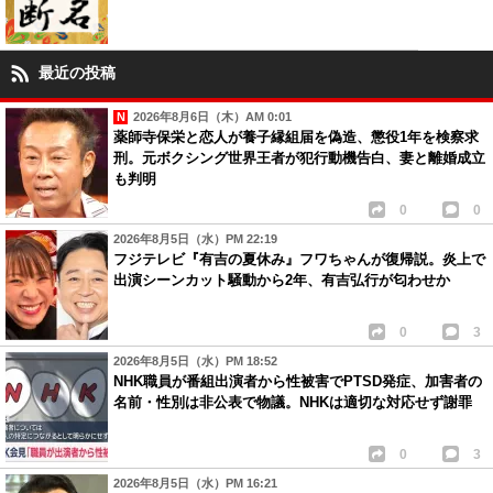
最近の投稿
2026年8月6日（木）AM 0:01
薬師寺保栄と恋人が養子縁組届を偽造、懲役1年を検察求
刑。元ボクシング世界王者が犯行動機告白、妻と離婚成立
も判明
0
0
2026年8月5日（水）PM 22:19
フジテレビ『有吉の夏休み』フワちゃんが復帰説。炎上で
出演シーンカット騒動から2年、有吉弘行が匂わせか
0
3
2026年8月5日（水）PM 18:52
NHK職員が番組出演者から性被害でPTSD発症、加害者の
名前・性別は非公表で物議。NHKは適切な対応せず謝罪
0
3
2026年8月5日（水）PM 16:21