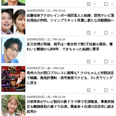
0
0
2026年8月8日（土）PM 18:16
佐藤佳奈アナがレインボー池田直人と結婚、読売テレビ退
社理由が判明。ツインプラネット所属し新たな活動開始へ
0
0
2026年8月8日（土）PM 15:24
及川光博が再婚、相手は一般女性で第1子妊娠も報告。檀
れいと離婚から約8年、できちゃった結婚に賛否
0
0
2026年8月7日（金）AM 0:28
長州小力が西口プロレスに復帰も? クロちゃんと対戦決定
で物議。無免許運転・信号無視でクビも、3ヶ月でリング
に戻る
0
0
2026年8月6日（木）PM 21:44
川栄李奈がテレビ朝日の新ドラマ枠で主演報道。事務所独
立＆離婚後初の連ドラ出演。榮倉奈々出演の注目作に続き
起用か