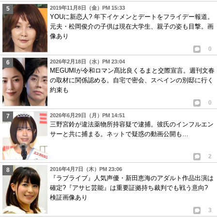
2019年11月8日（金）PM 15:33
YOUに新恋人? 年下イケメンとデートをフライデー報道。
元夫・松岡俊介の子供は現在大学生、親子の姿も目撃。画
像あり
0
2026年2月18日（水）PM 23:04
MEGUMIが令和ロマン髙比良くるまと交際宣言。週刊文春
の取材に関係認める。自宅で密会、スペインの別邸に行く
約束も
0
2026年6月29日（月）PM 14:51
三野宮鈴が違法薬物所持容疑で逮捕。彼氏のインフルエン
サーと共に捕まる。ネットで疑惑の動画公開も…
2
2016年4月7日（木）PM 23:06
『ラブライブ』人気声優・新田恵海のアダルト作品出演は
確定?『アサヒ芸能』は重要証拠持ち裁判でも戦う意向?
検証画像あり
3