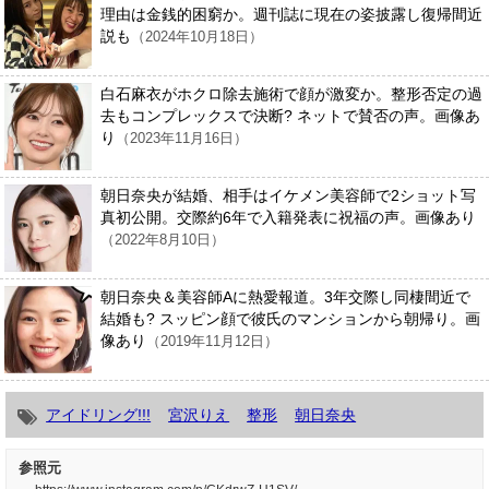
理由は金銭的困窮か。週刊誌に現在の姿披露し復帰間近
説も
（2024年10月18日）
白石麻衣がホクロ除去施術で顔が激変か。整形否定の過
去もコンプレックスで決断? ネットで賛否の声。画像あ
り
（2023年11月16日）
朝日奈央が結婚、相手はイケメン美容師で2ショット写
真初公開。交際約6年で入籍発表に祝福の声。画像あり
（2022年8月10日）
朝日奈央＆美容師Aに熱愛報道。3年交際し同棲間近で
結婚も? スッピン顔で彼氏のマンションから朝帰り。画
像あり
（2019年11月12日）
アイドリング!!!
宮沢りえ
整形
朝日奈央
参照元