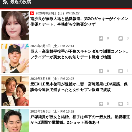
最近の投稿
2026年8月9日（日）PM 15:27
南沙良が藤原大祐と熱愛報道。第2のガッキーがイケメン
俳優とデート、事務所も交際否定せず
0
0
2026年8月8日（土）PM 22:41
巨人・高梨雄平投手が不倫スキャンダルで謝罪コメント。
フライデーが美女とのお泊りデート報道で物議
0
1
2026年8月8日（土）PM 20:27
元EXILE黒木啓司が逮捕か…妻・宮崎麗果にDV疑惑、保
護命令違反で捕まったと女性セブン報道で波紋
0
2
2026年8月8日（土）PM 18:52
戸塚純貴が彼女と結婚、相手は年下の一般女性。熱愛報道
から3週間で電撃婚。2ショット画像あり