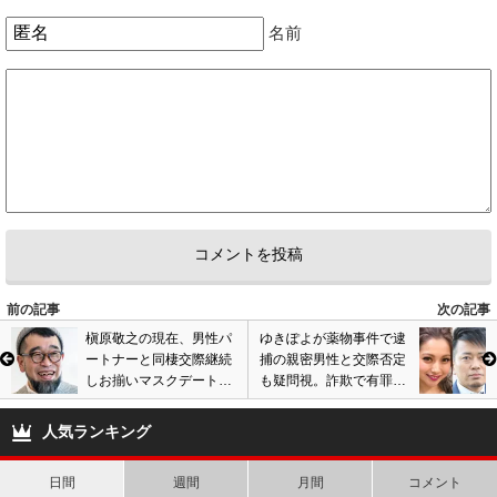
0
1
名前
前の記事
次の記事
槇原敬之の現在、男性パ
ゆきぽよが薬物事件で逮
ートナーと同棲交際継続
捕の親密男性と交際否定
しお揃いマスクデート。
も疑問視。詐欺で有罪も
薬物事件で有罪判決、歌
自宅出入り、ウソ発覚で
手復帰は…画像あり
宮迫博之の二の舞に?
人気ランキング
日間
週間
月間
コメント