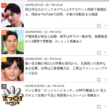
2026年3月11日（水）PM 19:30
田口淳之介がインスタグラムとXアカウント削除で逮捕説
も…理由をYouTubeで説明、今後の活動語るも物議
4
2026年8月8日（土）PM 18:52
戸塚純貴が彼女と結婚、相手は年下の一般女性。熱愛報道
から3週間で電撃婚。2ショット画像あり
0
2019年5月9日（木）PM 23:54
藤ヶ谷太輔が弟2人の学費を肩代わり。兄弟思いの意外な
姿が反響。次男は三菱電機入社、三男はファッションブラ
ンド設立
2
2015年10月28日（水）PM 22:09
テレビ東京『ざっくりハイタッチ』がBPO審議入り! 芸人
のオムツ交換が下品と視聴者からクレーム! 画像あり
1