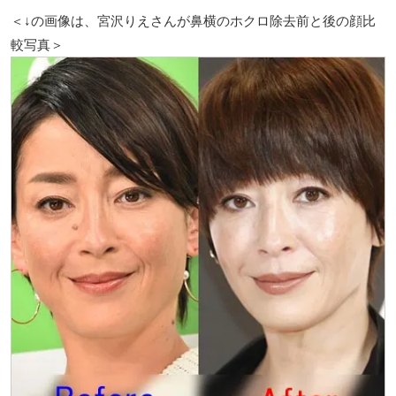
＜↓の画像は、宮沢りえさんが鼻横のホクロ除去前と後の顔比
較写真＞