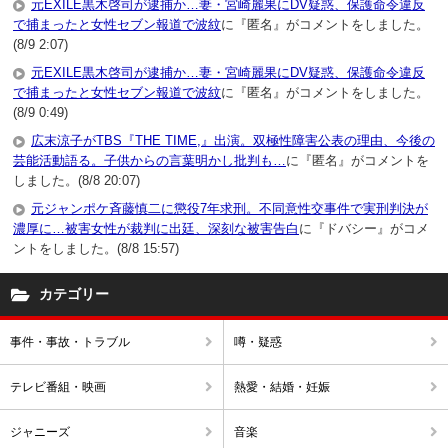
元EXILE黒木啓司が逮捕か…妻・宮崎麗果にDV疑惑、保護命令違反
で捕まったと女性セブン報道で波紋
に『匿名』がコメントをしました。
(8/9 2:07)
元EXILE黒木啓司が逮捕か…妻・宮崎麗果にDV疑惑、保護命令違反
で捕まったと女性セブン報道で波紋
に『匿名』がコメントをしました。
(8/9 0:49)
広末涼子がTBS『THE TIME,』出演。双極性障害公表の理由、今後の
芸能活動語る。子供からの言葉明かし批判も…
に『匿名』がコメントを
しました。(8/8 20:07)
元ジャンポケ斉藤慎二に懲役7年求刑。不同意性交事件で実刑判決が
濃厚に…被害女性が裁判に出廷、深刻な被害告白
に『ドバシー』がコメ
ントをしました。(8/8 15:57)
カテゴリー
事件・事故・トラブル
噂・疑惑
テレビ番組・映画
熱愛・結婚・妊娠
ジャニーズ
音楽