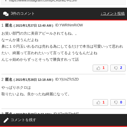
https://www.instagram.com/p/CKdrwZ-H1SV/
3件のコメント
↓コメント投稿
1
匿名
ID:YWRlNmRiOW
( 2021年1月27日 12:40 AM )
お笑い部門の方に美容アピールされてもね。。
なーんか違うんだよね
鼻に１０円玉いれるのは売れる為にしてるだけで本当は可愛いって思われ
たい、綺麗って言われたいって言ってるようなもんだよね
んじゃ始めからずっとそっちで勝負すれって話
1
2
2
匿名
ID:YjUxZTc5ZD
( 2021年1月28日 12:18 AM )
やっぱりホクロは
取りたいよね。良かったね綺麗になって。
1
0
3
匿名
ID:YTg4NTIwMT
( 2021年1月28日 9:37 AM )
コメントを残す
まぶたもついでにやった感じ？