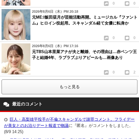
0
0
2026年8月6日（木）PM 20:18
元ME:I飯田栞月が芸能活動再開。ミュージカル『ファント
ム』ヒロイン役起用。スキャンダル経て女優に転身か
0
0
2026年8月6日（木）PM 17:16
元TBS山本里菜アナが夫と離婚、その理由は…赤ベンツ王
子と結婚4年、ラブラブぶりアピールも…画像あり
0
2
もっと見る
最近のコメント
巨人・高梨雄平投手が不倫スキャンダルで謝罪コメント。フライデー
が美女とのお泊りデート報道で物議
に『匿名』がコメントをしました。
(8/9 14:25)