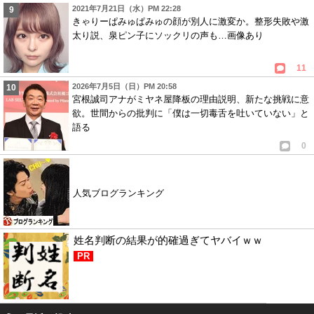
2021年7月21日（水）PM 22:28
きゃりーぱみゅぱみゅの顔が別人に激変か。整形失敗や激
太り説、泉ピン子にソックリの声も…画像あり
11
2026年7月5日（日）PM 20:58
宮根誠司アナがミヤネ屋降板の理由説明、新たな挑戦に意
欲。世間からの批判に「僕は一切毒舌を吐いていない」と
語る
0
人気ブログランキング
姓名判断の結果が的確過ぎてヤバイｗｗ
PR