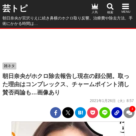
芸トピ
人気
朝日奈央が宮沢りえに続き鼻横のホクロ取り反響。治療費や除去方法、手
術にかかる時間は…
雑ネタ
朝日奈央がホクロ除去報告し現在の顔公開。取っ
た理由はコンプレックス、チャームポイント消し
賛否両論も…画像あり
2021年1月26日（火）8:57
3