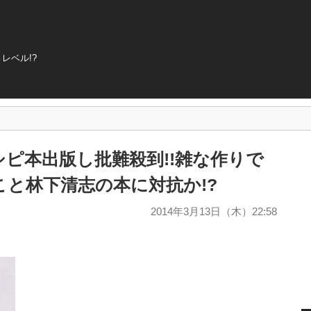
レベル!?
ピ本出版し批難殺到!!雑な作りで
こと林下清志の本に対抗か!?
2014年3月13日（木）22:58