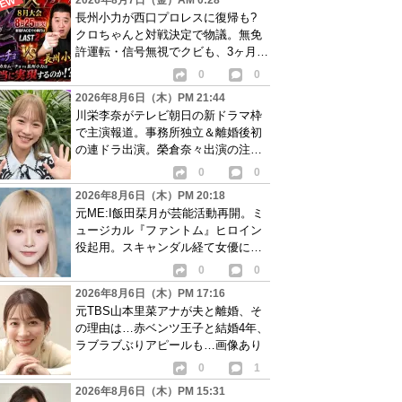
2026年8月7日（金）AM 0:28
長州小力が西口プロレスに復帰も?
クロちゃんと対戦決定で物議。無免
許運転・信号無視でクビも、3ヶ月で
リングに戻る
0
0
2026年8月6日（木）PM 21:44
川栄李奈がテレビ朝日の新ドラマ枠
で主演報道。事務所独立＆離婚後初
の連ドラ出演。榮倉奈々出演の注目
作に続き起用か
0
0
2026年8月6日（木）PM 20:18
元ME:I飯田栞月が芸能活動再開。ミ
ュージカル『ファントム』ヒロイン
役起用。スキャンダル経て女優に転
身か
0
0
2026年8月6日（木）PM 17:16
元TBS山本里菜アナが夫と離婚、そ
の理由は…赤ベンツ王子と結婚4年、
ラブラブぶりアピールも…画像あり
0
1
2026年8月6日（木）PM 15:31