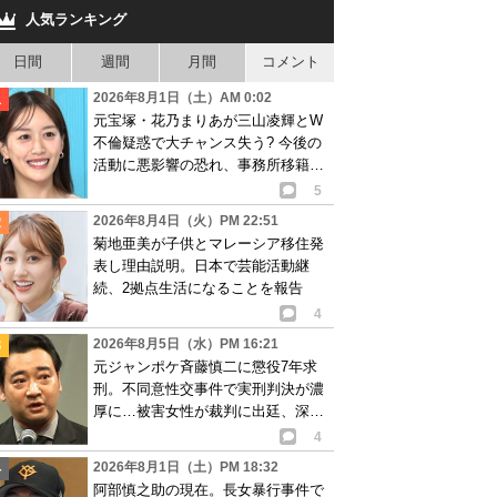
人気ランキング
日間
週間
月間
コメント
2026年8月1日（土）AM 0:02
元宝塚・花乃まりあが三山凌輝とW
不倫疑惑で大チャンス失う? 今後の
活動に悪影響の恐れ、事務所移籍が
消滅も?
5
2026年8月4日（火）PM 22:51
菊地亜美が子供とマレーシア移住発
表し理由説明。日本で芸能活動継
続、2拠点生活になることを報告
4
2026年8月5日（水）PM 16:21
元ジャンポケ斉藤慎二に懲役7年求
刑。不同意性交事件で実刑判決が濃
厚に…被害女性が裁判に出廷、深刻
な被害告白
4
2026年8月1日（土）PM 18:32
阿部慎之助の現在。長女暴行事件で