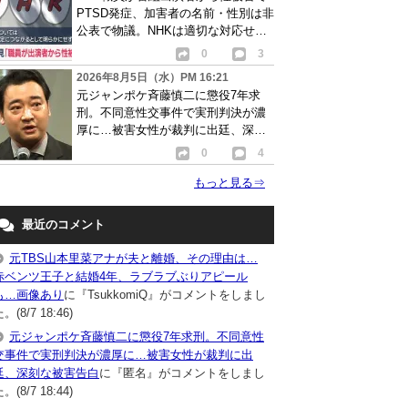
PTSD発症、加害者の名前・性別は非
公表で物議。NHKは適切な対応せず
謝罪
0
3
2026年8月5日（水）PM 16:21
元ジャンポケ斉藤慎二に懲役7年求
刑。不同意性交事件で実刑判決が濃
厚に…被害女性が裁判に出廷、深刻
な被害告白
0
4
もっと見る
⇒
最近のコメント
元TBS山本里菜アナが夫と離婚、その理由は…
赤ベンツ王子と結婚4年、ラブラブぶりアピール
も…画像あり
に『TsukkomiQ』がコメントをしまし
。(8/7 18:46)
元ジャンポケ斉藤慎二に懲役7年求刑。不同意性
交事件で実刑判決が濃厚に…被害女性が裁判に出
廷、深刻な被害告白
に『匿名』がコメントをしまし
。(8/7 18:44)