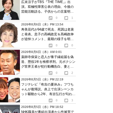
広末涼子がTBS『THE TIME,』出
演。双極性障害公表の理由、今後の
芸能活動語る。子供からの言葉明か
し批判も…
0
1
2026年8月6日（木）PM 13:54
寿美花代が94歳で死去、死因は老衰
と発表。息子の髙嶋政宏＆髙嶋政伸
が追悼コメント、最期の様子を明か
す
0
0
2026年8月6日（木）AM 0:01
薬師寺保栄と恋人が養子縁組届を偽
造、懲役1年を検察求刑。元ボクシン
グ世界王者が犯行動機告白、妻と離
婚成立も判明
0
2
2026年8月5日（水）PM 22:19
フジテレビ『有吉の夏休み』フワち
ゃんが復帰説。炎上で出演シーンカ
ット騒動から2年、有吉弘行が匂わせ
か
0
3
2026年8月5日（水）PM 18:52
NHK職員が番組出演者から性被害で