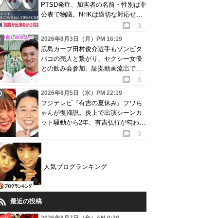
PTSD発症、加害者の名前・性別は非
公表で物議。NHKは適切な対応せず
謝罪
3
2026年8月3日（月）PM 16:19
広島カープ田村俊介選手もゾンビタ
バコの売人と繋がり、セクシー女優
との飲み会参加。証拠動画流出で波
紋
3
2026年8月5日（水）PM 22:19
フジテレビ『有吉の夏休み』フワち
ゃんが復帰説。炎上で出演シーンカ
ット騒動から2年、有吉弘行が匂わせ
か
3
人気ブログランキング
最近の投稿