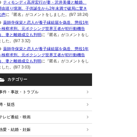
ティモンディ高岸宏行が妻・沢井美優と離婚、
理由巡り憶測。子供誕生から2年未満で破局に驚き
の声
に『匿名』がコメントをしました。(8/7 18:24)
薬師寺保栄と恋人が養子縁組届を偽造、懲役1年
を検察求刑。元ボクシング世界王者が犯行動機告
白、妻と離婚成立も判明
に『匿名』がコメントをし
した。(8/7 3:32)
薬師寺保栄と恋人が養子縁組届を偽造、懲役1年
を検察求刑。元ボクシング世界王者が犯行動機告
白、妻と離婚成立も判明
に『匿名』がコメントをし
した。(8/7 3:03)
カテゴリー
事件・事故・トラブル
噂・疑惑
テレビ番組・映画
熱愛・結婚・妊娠