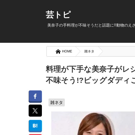
芸トピ
美奈子の手料理が不味そうだと話題に!!動物のえさ
HOME
雑ネタ
料理が下手な美奈子がレシ
不味そう!?ビッグダディ
雑ネタ