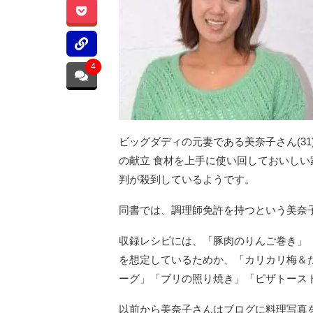
4
ビッグダディの元妻である美奈子さん(31
の献立 食材を上手に使い回しておいし
判が殺到しているようです。
同書では、調理師免許を持つという美奈
収録レシピには、「豚肉のりんご巻き」
を想定しているためか、「カリカリ梅＆
ーグ」「ブリの照り焼き」「ピザトース
以前から美奈子さんはブログに料理写真