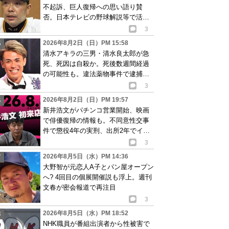
不起訴、巨人復帰への思い語り賛
否。日本テレビの野球解説等で活動
再開が有力か
3
2026年8月2日（日）PM 15:58
清水アキラの三男・清水良太郎が急
死、死因は自殺か。死後数週間経過
の可能性も。違法薬物事件で逮捕、
再起目指す中で…
3
2026年8月2日（日）PM 19:57
新井浩文がパチンコ営業開始、映画
で俳優復帰の情報も。不同意性交事
件で懲役4年の実刑、出所2年でイベ
ント出演告知
3
2026年8月5日（水）PM 14:36
大野智が元恋人A子とパン屋オープン
へ? 4回目の個展開催説も浮上。週刊
文春が密会報道で再注目
3
2026年8月5日（水）PM 18:52
NHK職員が番組出演者から性被害で