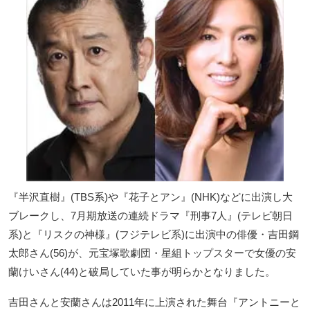
『半沢直樹』(TBS系)や『花子とアン』(NHK)などに出演し大
ブレークし、7月期放送の連続ドラマ『刑事7人』(テレビ朝日
系)と『リスクの神様』(フジテレビ系)に出演中の俳優・吉田鋼
太郎さん(56)が、元宝塚歌劇団・星組トップスターで女優の安
蘭けいさん(44)と破局していた事が明らかとなりました。
吉田さんと安蘭さんは2011年に上演された舞台『アントニーと