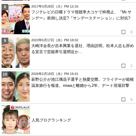
2017年3月28日（火）PM 12:16
フジテレビの日曜ドラマ視聴率大コケで枠廃止、『Mr.サ
ンデー』前倒し決定?『サンデーステーション』に対抗?
0
2023年5月17日（水）PM 18:02
大崎洋会長が吉本興業を退社、理由説明。松本人志も辞め
る宣言で芸能界引退間近か…
2
2026年2月18日（水）PM 19:01
萩野公介が池江璃花子選手と熱愛交際。フライデーが箱根
温泉旅行を報道。miwaと離婚から2年、デート現場目撃
6
人気ブログランキング