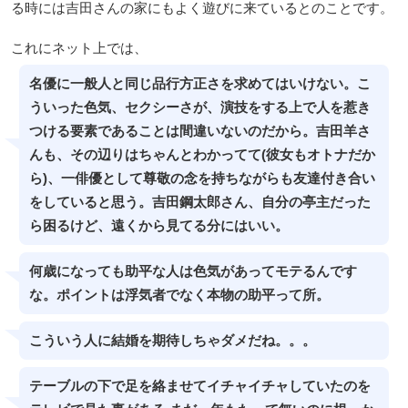
る時には吉田さんの家にもよく遊びに来ているとのことです。
これにネット上では、
名優に一般人と同じ品行方正さを求めてはいけない。こ
ういった色気、セクシーさが、演技をする上で人を惹き
つける要素であることは間違いないのだから。吉田羊さ
んも、その辺りはちゃんとわかってて(彼女もオトナだか
ら)、一俳優として尊敬の念を持ちながらも友達付き合い
をしていると思う。吉田鋼太郎さん、自分の亭主だった
ら困るけど、遠くから見てる分にはいい。
何歳になっても助平な人は色気があってモテるんです
な。ポイントは浮気者でなく本物の助平って所。
こういう人に結婚を期待しちゃダメだね。。。
テーブルの下で足を絡ませてイチャイチャしていたのを