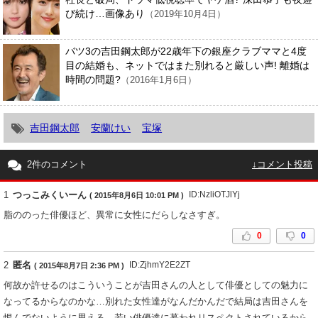
び続け…画像あり
（2019年10月4日）
バツ3の吉田鋼太郎が22歳年下の銀座クラブママと4度
目の結婚も、ネットではまた別れると厳しい声! 離婚は
時間の問題?
（2016年1月6日）
吉田鋼太郎
安蘭けい
宝塚
2件のコメント
↓コメント投稿
1
つっこみくいーん
ID:NzliOTJlYj
( 2015年8月6日 10:01 PM )
脂ののった俳優ほど、異常に女性にだらしなさすぎ。
0
0
2
匿名
ID:ZjhmY2E2ZT
( 2015年8月7日 2:36 PM )
何故か許せるのはこういうことが吉田さんの人として俳優としての魅力に
なってるからなのかな…別れた女性達がなんだかんだで結局は吉田さんを
恨んでないように思える。若い俳優達に慕われリスペクトされているから