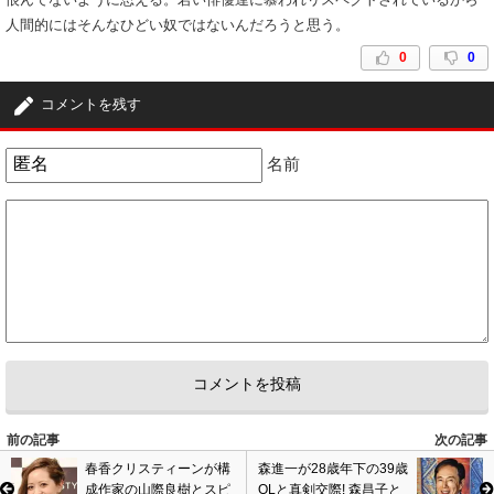
人間的にはそんなひどい奴ではないんだろうと思う。
0
0
コメントを残す
名前
前の記事
次の記事
春香クリスティーンが構
森進一が28歳年下の39歳
成作家の山際良樹とスピ
OLと真剣交際! 森昌子と