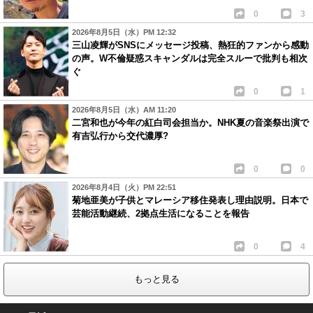
0
3
2026年8月5日（水）PM 12:32
三山凌輝がSNSにメッセージ投稿、熱狂的ファンから感動
の声。W不倫疑惑スキャンダルは完全スルーで批判も相次
ぐ
0
1
2026年8月5日（水）AM 11:20
二宮和也が今年の紅白司会担当か。NHK夏の音楽祭出演で
有吉弘行から交代濃厚?
0
0
2026年8月4日（火）PM 22:51
菊地亜美が子供とマレーシア移住発表し理由説明。日本で
芸能活動継続、2拠点生活になることを報告
0
4
もっと見る