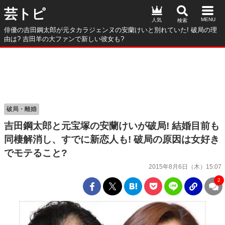
芸トピ
人気
俳優の吉田鋼太郎が元タカラジェンヌの安蘭けいと別れていた! 破局の理
由は? 吉田羊の大ファンで新しい彼女も?
破局・離婚
吉田鋼太郎と元宝塚の安蘭けいが破局! 結婚目前も
同棲解消し、すでに新恋人も! 破局の原因は女好き
でモテること?
2015年8月6日（木）15:07
2