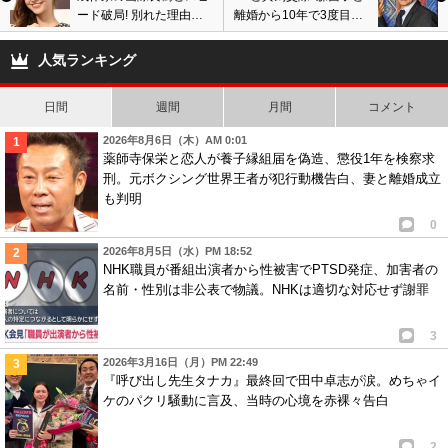
ード破局! 別れた理由は
離婚から10年で3度目の
すれ違いで交際期間わず
結婚の可能性も?『女性
か5ヶ月!
セブン』が熱愛スクープ
人気ランキング
日間
週間
月間
コメント
2026年8月6日（木）AM 0:01
薬師寺保栄と恋人が養子縁組届を偽造、懲役1年を検察求
刑。元ボクシング世界王者が犯行動機告白、妻と離婚成立
も判明
0
2026年8月5日（水）PM 18:52
NHK職員が番組出演者から性被害でPTSD発症、加害者の
名前・性別は非公表で物議。NHKは適切な対応せず謝罪
3
2026年3月16日（月）PM 22:49
『呼び出し先生タナカ』最終回で田中卓志が涙。めちゃイ
ケのパクリ騒動に言及、当時の心境を赤裸々告白
2