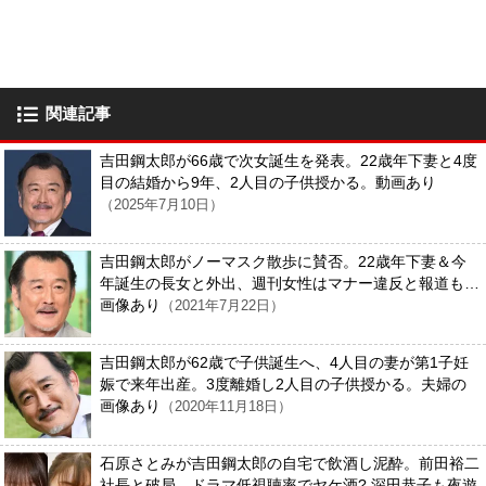
関連記事
吉田鋼太郎が66歳で次女誕生を発表。22歳年下妻と4度
目の結婚から9年、2人目の子供授かる。動画あり
（2025年7月10日）
吉田鋼太郎がノーマスク散歩に賛否。22歳年下妻＆今
年誕生の長女と外出、週刊女性はマナー違反と報道も…
画像あり
（2021年7月22日）
吉田鋼太郎が62歳で子供誕生へ、4人目の妻が第1子妊
娠で来年出産。3度離婚し2人目の子供授かる。夫婦の
画像あり
（2020年11月18日）
石原さとみが吉田鋼太郎の自宅で飲酒し泥酔。前田裕二
社長と破局、ドラマ低視聴率でヤケ酒? 深田恭子も夜遊