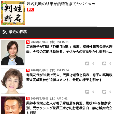
姓名判断の結果が的確過ぎてヤバイｗｗ
PR
最近の投稿
2026年8月6日（木）PM 15:31
広末涼子がTBS『THE TIME,』出演。双極性障害公表の理
由、今後の芸能活動語る。子供からの言葉明かし批判も…
0
0
2026年8月6日（木）PM 13:54
寿美花代が94歳で死去、死因は老衰と発表。息子の髙嶋政
宏＆髙嶋政伸が追悼コメント、最期の様子を明かす
0
0
2026年8月6日（木）AM 0:01
薬師寺保栄と恋人が養子縁組届を偽造、懲役1年を検察求
刑。元ボクシング世界王者が犯行動機告白、妻と離婚成立
も判明