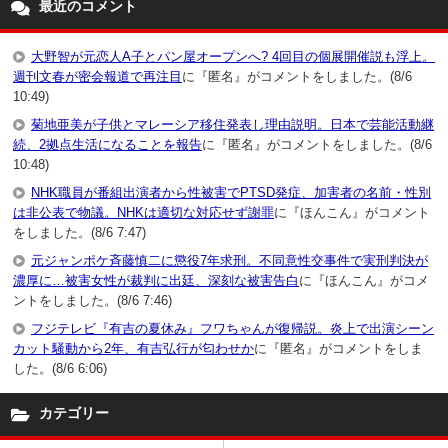
最近のコメント
大野智が元恋人A子とパン屋オープンへ? 4回目の個展開催説も浮上。
週刊文春が密会報道で再注目
に『匿名』がコメントをしました。(8/6
10:49)
菊地亜美が子供とマレーシア移住発表し理由説明。日本で芸能活動継
続、2拠点生活になることを報告
に『匿名』がコメントをしました。(8/6
10:48)
NHK職員が番組出演者から性被害でPTSD発症、加害者の名前・性別
は非公表で物議。NHKは適切な対応せず謝罪
に『ほんこん』がコメント
をしました。(8/6 7:47)
元ジャンポケ斉藤慎二に懲役7年求刑。不同意性交事件で実刑判決が
濃厚に…被害女性が裁判に出廷、深刻な被害告白
に『ほんこん』がコメ
ントをしました。(8/6 7:46)
フジテレビ『有吉の夏休み』フワちゃんが復帰説。炎上で出演シーン
カット騒動から2年、有吉弘行が匂わせか
に『匿名』がコメントをしま
した。(8/6 6:06)
カテゴリー