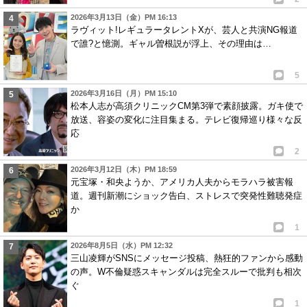
2026年3月13日（金）PM 16:13
ラヴィット!レギュラータレントXが、芸人と共演NG報道
で誰?と憶測。ギャル曽根説が浮上、その理由は…
5
2026年3月16日（月）PM 15:10
松本人志が高須クリニックCM第3弾で素顔披露。ガキ使で
放送、容姿の変化に注目集まる。テレビ復帰巡り様々な反
応
2
2026年3月12日（木）PM 18:59
元宝塚・和央ようか、アメリカ人夫からモラハラ被害報
道。週刊新潮にショック告白、ストレスで突発性難聴発症
か
1
2026年8月5日（水）PM 12:32
三山凌輝がSNSにメッセージ投稿、熱狂的ファンから感動
の声。W不倫疑惑スキャンダルは完全スルーで批判も相次
ぐ
1