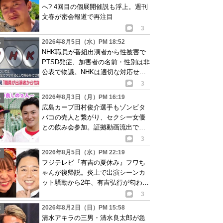
へ? 4回目の個展開催説も浮上。週刊
文春が密会報道で再注目
3
2026年8月5日（水）PM 18:52
NHK職員が番組出演者から性被害で
PTSD発症、加害者の名前・性別は非
公表で物議。NHKは適切な対応せず
謝罪
3
2026年8月3日（月）PM 16:19
広島カープ田村俊介選手もゾンビタ
バコの売人と繋がり、セクシー女優
との飲み会参加。証拠動画流出で波
紋
3
2026年8月5日（水）PM 22:19
フジテレビ『有吉の夏休み』フワち
ゃんが復帰説。炎上で出演シーンカ
ット騒動から2年、有吉弘行が匂わせ
か
3
2026年8月2日（日）PM 15:58
清水アキラの三男・清水良太郎が急