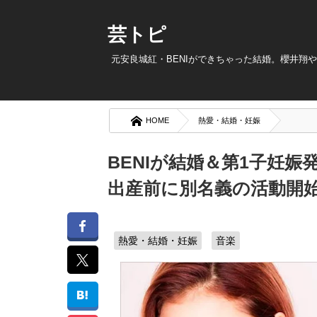
芸トピ
元安良城紅・BENIができちゃった結婚。櫻井翔
HOME
熱愛・結婚・妊娠
BENIが結婚＆第1子妊
出産前に別名義の活動開
熱愛・結婚・妊娠
音楽