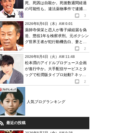
死、死因は自殺か。死後数週間経過
の可能性も。違法薬物事件で逮捕、
再起目指す中で…
3
2026年8月6日（木）AM 0:01
薬師寺保栄と恋人が養子縁組届を偽
造、懲役1年を検察求刑。元ボクシン
グ世界王者が犯行動機告白、妻と離
婚成立も判明
2
2026年8月4日（火）AM 11:48
松本潤のアイドルプロデュース企画
が進行中か。大手配信サービスとタ
ッグで松潤版タイプロ始動? ネット
で賛否の声
2
人気ブログランキング
最近の投稿