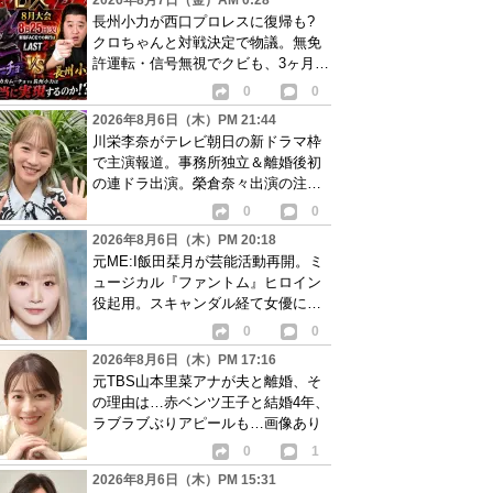
2026年8月7日（金）AM 0:28
長州小力が西口プロレスに復帰も?
クロちゃんと対戦決定で物議。無免
許運転・信号無視でクビも、3ヶ月で
リングに戻る
0
0
2026年8月6日（木）PM 21:44
川栄李奈がテレビ朝日の新ドラマ枠
で主演報道。事務所独立＆離婚後初
の連ドラ出演。榮倉奈々出演の注目
作に続き起用か
0
0
2026年8月6日（木）PM 20:18
元ME:I飯田栞月が芸能活動再開。ミ
ュージカル『ファントム』ヒロイン
役起用。スキャンダル経て女優に転
身か
0
0
2026年8月6日（木）PM 17:16
元TBS山本里菜アナが夫と離婚、そ
の理由は…赤ベンツ王子と結婚4年、
ラブラブぶりアピールも…画像あり
0
1
2026年8月6日（木）PM 15:31