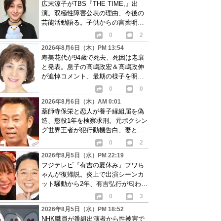
広末涼子がTBS『THE TIME,』出
演。双極性障害公表の理由、今後の
芸能活動語る。子供からの言葉明か
し批判も…
0
2
2026年8月6日（木）PM 13:54
寿美花代が94歳で死去、死因は老衰
と発表。息子の髙嶋政宏＆髙嶋政伸
が追悼コメント、最期の様子を明か
す
0
0
2026年8月6日（木）AM 0:01
薬師寺保栄と恋人が養子縁組届を偽
造、懲役1年を検察求刑。元ボクシン
グ世界王者が犯行動機告白、妻と離
婚成立も判明
0
2
2026年8月5日（水）PM 22:19
フジテレビ『有吉の夏休み』フワち
ゃんが復帰説。炎上で出演シーンカ
ット騒動から2年、有吉弘行が匂わせ
か
0
3
2026年8月5日（水）PM 18:52
NHK職員が番組出演者から性被害で