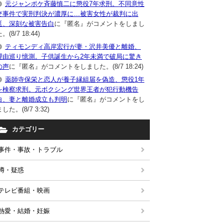
元ジャンポケ斉藤慎二に懲役7年求刑。不同意性
交事件で実刑判決が濃厚に…被害女性が裁判に出
廷、深刻な被害告白
に『匿名』がコメントをしまし
。(8/7 18:44)
ティモンディ高岸宏行が妻・沢井美優と離婚、
理由巡り憶測。子供誕生から2年未満で破局に驚き
の声
に『匿名』がコメントをしました。(8/7 18:24)
薬師寺保栄と恋人が養子縁組届を偽造、懲役1年
を検察求刑。元ボクシング世界王者が犯行動機告
白、妻と離婚成立も判明
に『匿名』がコメントをし
した。(8/7 3:32)
カテゴリー
事件・事故・トラブル
噂・疑惑
テレビ番組・映画
熱愛・結婚・妊娠