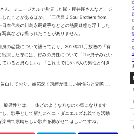
赤西仁さん、ミュージカルで共演した嵐・櫻井翔さんなど、ジ
があるほか、『三代目 J Soul Brothers from
た
サッカー日本代表の川島永嗣選手などとの熱愛疑惑も浮上した
な写真などは撮られたことがありません。
身の恋愛について語っており、2017年11月放送の『有
に出演した際には、好みの男性について「The男子みたい
していると男らしい」「これまでに5～6人の男性と付き
ま
。
も告白しており、嫉妬深く束縛が激しい男性らと交際し、
た一般男性とは、一体どのような方なのか気になります
すし、歌手として新たにベニ・ダニエルズ名義でも活動
な楽曲で素晴らしい歌声を聴かせてほしいですね。