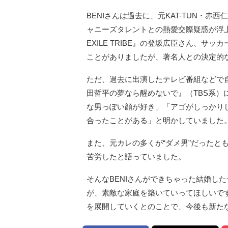
BENIさんは過去に、元KAT-TUN・
ャニーズタレントとの熱愛交際疑惑が浮上したこと
EXILE TRIBE』の登坂広臣さん、
ことがありましたが、著名人との決定的
ただ、過去に出演したテレビ番組などで自
田哲平の夢なら醒めないで』（TBS系）
な男っぽい顔が好き」「アゴがしっかり
合ったことがある」と明かしていました
また、元カレの多くが“ダメ男”だったと
苦労したと語っていました。
そんなBENIさんができちゃった結婚し
が、素敵な家庭を築いていってほしいで
を展開していくとのことで、今後も新た