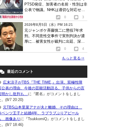
PTSD発症、加害者の名前・性別は非
公表で物議。NHKは適切な対応せず
謝罪
0
3
2026年8月5日（水）PM 16:21
元ジャンポケ斉藤慎二に懲役7年求
刑。不同意性交事件で実刑判決が濃
厚に…被害女性が裁判に出廷、深刻
な被害告白
0
4
もっと見る
⇒
最近のコメント
広末涼子がTBS『THE TIME,』出演。双極性障
害公表の理由、今後の芸能活動語る。子供からの言
葉明かし批判も…
に『匿名』がコメントをしまし
。(8/7 20:20)
元TBS山本里菜アナが夫と離婚、その理由は…
赤ベンツ王子と結婚4年、ラブラブぶりアピール
も…画像あり
に『TsukkomiQ』がコメントをしまし
。(8/7 18:46)