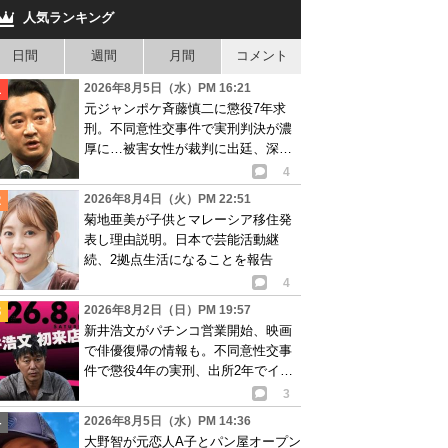
人気ランキング
日間
週間
月間
コメント
2026年8月5日（水）PM 16:21
元ジャンポケ斉藤慎二に懲役7年求
刑。不同意性交事件で実刑判決が濃
厚に…被害女性が裁判に出廷、深刻
な被害告白
4
2026年8月4日（火）PM 22:51
菊地亜美が子供とマレーシア移住発
表し理由説明。日本で芸能活動継
続、2拠点生活になることを報告
4
2026年8月2日（日）PM 19:57
新井浩文がパチンコ営業開始、映画
で俳優復帰の情報も。不同意性交事
件で懲役4年の実刑、出所2年でイベ
ント出演告知
3
2026年8月5日（水）PM 14:36
大野智が元恋人A子とパン屋オープン