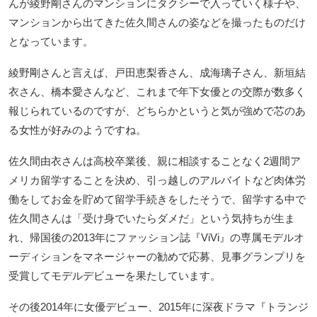
んが綾野剛さんのマンションにタクシーで入っていく様子や、
マンションから出てきた佐久間さんの姿などを撮ったものだけ
となっています。
綾野剛さんと言えば、戸田恵梨香さん、成海璃子さん、新垣結
衣さん、橋本愛さんなど、これまで年下女優との交際が数多く
報じられているのですが、どちらかというと気が強めで芯のあ
る女性が好みのようですね。
佐久間由衣さんは高校卒業後、親に相談することなく2週間ア
メリカ留学することを決め、引っ越しのアルバイトなど肉体労
働をしてお金を貯めて留学手続きをしたそうで、留学する中で
佐久間さんは「受け身でいたらダメだ」という気持ちが生ま
れ、帰国後の2013年にファッション誌『ViVi』の専属モデルオ
ーディションをマネージャーの勧めで応募、見事グランプリを
受賞してモデルデビューを果たしています。
その後2014年に女優デビュー、2015年に深夜ドラマ『トランジ