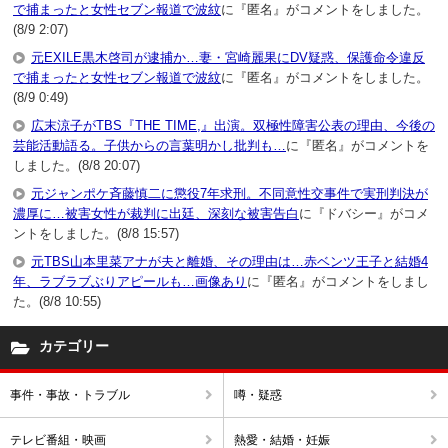
で捕まったと女性セブン報道で波紋
に『匿名』がコメントをしました。
(8/9 2:07)
元EXILE黒木啓司が逮捕か…妻・宮崎麗果にDV疑惑、保護命令違反
で捕まったと女性セブン報道で波紋
に『匿名』がコメントをしました。
(8/9 0:49)
広末涼子がTBS『THE TIME,』出演。双極性障害公表の理由、今後の
芸能活動語る。子供からの言葉明かし批判も…
に『匿名』がコメントを
しました。(8/8 20:07)
元ジャンポケ斉藤慎二に懲役7年求刑。不同意性交事件で実刑判決が
濃厚に…被害女性が裁判に出廷、深刻な被害告白
に『ドバシー』がコメ
ントをしました。(8/8 15:57)
元TBS山本里菜アナが夫と離婚、その理由は…赤ベンツ王子と結婚4
年、ラブラブぶりアピールも…画像あり
に『匿名』がコメントをしまし
た。(8/8 10:55)
カテゴリー
事件・事故・トラブル
噂・疑惑
テレビ番組・映画
熱愛・結婚・妊娠