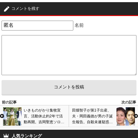
コメントを残す
名前
前の記事
次の記事
いきものがかり集牧宣
田畑智子が第1子出産、
言、活動休止約2年で活
夫・岡田義徳が男の子誕
動再開。吉岡聖恵ソロデ
生報告。自殺未遂疑惑騒
ビューでメンバー不仲
動乗り越え、結婚約1年
説、解散説浮上も…
で3人家族に。
人気ランキング