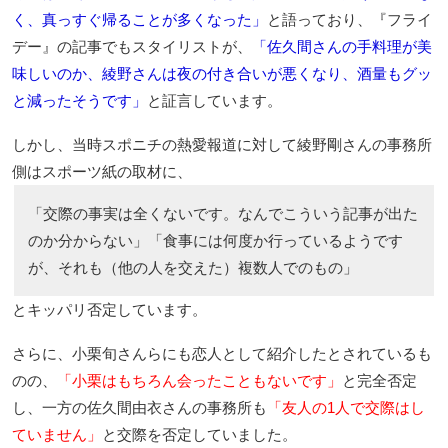
く、真っすぐ帰ることが多くなった」
と語っており、『フライ
デー』の記事でもスタイリストが、
「佐久間さんの手料理が美
味しいのか、綾野さんは夜の付き合いが悪くなり、酒量もグッ
と減ったそうです」
と証言しています。
しかし、当時スポニチの熱愛報道に対して綾野剛さんの事務所
側はスポーツ紙の取材に、
「交際の事実は全くないです。なんでこういう記事が出た
のか分からない」「食事には何度か行っているようです
が、それも（他の人を交えた）複数人でのもの」
とキッパリ否定しています。
さらに、小栗旬さんらにも恋人として紹介したとされているも
のの、
「小栗はもちろん会ったこともないです」
と完全否定
し、一方の佐久間由衣さんの事務所も
「友人の1人で交際はし
ていません」
と交際を否定していました。