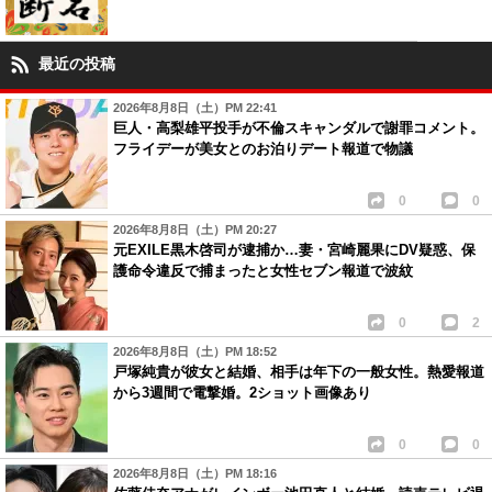
最近の投稿
2026年8月8日（土）PM 22:41
巨人・高梨雄平投手が不倫スキャンダルで謝罪コメント。
フライデーが美女とのお泊りデート報道で物議
0
0
2026年8月8日（土）PM 20:27
元EXILE黒木啓司が逮捕か…妻・宮崎麗果にDV疑惑、保
護命令違反で捕まったと女性セブン報道で波紋
0
2
2026年8月8日（土）PM 18:52
戸塚純貴が彼女と結婚、相手は年下の一般女性。熱愛報道
から3週間で電撃婚。2ショット画像あり
0
0
2026年8月8日（土）PM 18:16