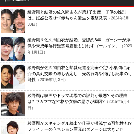
綾野剛と結婚の佐久間由衣が第1子出産、子供の性別
は…妊娠公表せず赤ちゃん誕生を電撃発表
（2024年3月
30日）
綾野剛＆佐久間由衣が結婚。交際約8年、ガーシーが浮
気や未成年淫行疑惑暴露後も別れずゴールイン。
（2023
年1月1日）
綾野剛が佐久間由衣と熱愛報道を完全否定! 小栗旬に紹
介の真剣交際の噂も否定し、売名行為や飛ばし記事の可
能性
（2016年1月3日）
綾野剛は映画やドラマ現場での評判が最悪? その理由
は? ワガママな性格や女癖の悪さが原因?
（2015年5月4
日）
綾野剛がスキャンダル続出で仕事が激減する可能性も!?
フライデーの立ちション写真のダメージは大きい!?