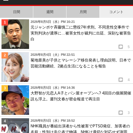
日間
週間
月間
コメント
2026年8月5日（水）PM 16:21
元ジャンポケ斉藤慎二に懲役7年求刑。不同意性交事件で
実刑判決が濃厚に…被害女性が裁判に出廷、深刻な被害告
白
5
2026年8月4日（火）PM 22:51
菊地亜美が子供とマレーシア移住発表し理由説明。日本で
芸能活動継続、2拠点生活になることを報告
4
2026年8月5日（水）PM 14:36
大野智が元恋人A子とパン屋オープンへ? 4回目の個展開催
説も浮上。週刊文春が密会報道で再注目
3
2026年8月5日（水）PM 18:52
NHK職員が番組出演者から性被害でPTSD発症、加害者の
名前・性別は非公表で物議。NHKは適切な対応せず謝罪