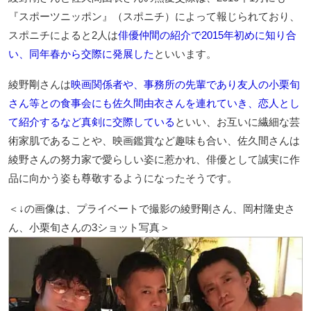
『スポーツニッポン』（スポニチ）によって報じられており、
スポニチによると2人は
俳優仲間の紹介で2015年初めに知り合
い、同年春から交際に発展した
といいます。
綾野剛さんは
映画関係者や、事務所の先輩であり友人の小栗旬
さん等との食事会にも佐久間由衣さんを連れていき、恋人とし
て紹介するなど真剣に交際している
といい、お互いに繊細な芸
術家肌であることや、映画鑑賞など趣味も合い、佐久間さんは
綾野さんの努力家で愛らしい姿に惹かれ、俳優として誠実に作
品に向かう姿も尊敬するようになったそうです。
＜↓の画像は、プライベートで撮影の綾野剛さん、岡村隆史さ
ん、小栗旬さんの3ショット写真＞