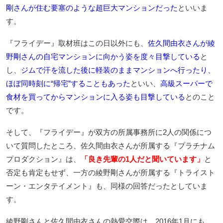
剛さんが住む要塞のような超巨大マンションだった
といいま
す。
『フライデー』取材班はこの日以外にも、
佐久間由衣さんが綾
野剛さんの自宅マンションに向かう姿を度々目撃している
と
し、
ジムで汗を流した後に軽装のままマンションへ行ったり、
ほぼ同時刻に“帰宅”することもあった
といい、
高級スーパーで
食材を買ってからマンションに入る姿も目撃している
とのこと
です。
そして、『フライデー』が双方の所属事務所に2人の関係につ
いて質問したところ、佐久間由衣さんが所属する『プラチナム
プロダクション』は、
「良き先輩の1人だと聞いています」
と
否定も肯定もせず、一方の綾野剛さんが所属する『トライスト
ーン・エンタテイメント』も、同様の回答だったとしていま
す。
綾野剛さんと佐久間由衣さんの熱愛交際は、2016年1月にも