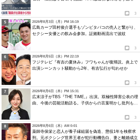
3
2026年8月3日（月）PM 16:19
広島カープ田村俊介選手もゾンビタバコの売人と繋がり、
セクシー女優との飲み会参加。証拠動画流出で波紋
3
2026年8月5日（水）PM 22:19
フジテレビ『有吉の夏休み』フワちゃんが復帰説。炎上で
出演シーンカット騒動から2年、有吉弘行が匂わせか
3
2026年8月6日（木）PM 15:31
広末涼子がTBS『THE TIME,』出演。双極性障害公表の理
由、今後の芸能活動語る。子供からの言葉明かし批判も…
3
2026年8月6日（木）AM 0:01
薬師寺保栄と恋人が養子縁組届を偽造、懲役1年を検察求
刑。元ボクシング世界王者が犯行動機告白、妻と離婚成立