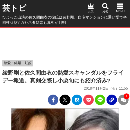
芸トピ
人気
ひよっこ出演の佐久間由衣の彼氏は綾野剛、自宅マンションに通い愛で半
同棲状態? ガセネタ疑惑も真相が判明
熱愛・結婚・妊娠
綾野剛と佐久間由衣の熱愛スキャンダルをフライ
デー報道。真剣交際し小栗旬にも紹介済み?
2018年11月2日（金）11:55
1