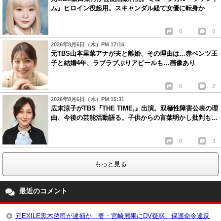
ム』ヒロイン役起用。スキャンダル経て女優に転身か
0
0
2026年8月6日（木）PM 17:16
元TBS山本里菜アナが夫と離婚、その理由は…赤ベンツ王
子と結婚4年、ラブラブぶりアピールも…画像あり
0
2
2026年8月6日（木）PM 15:31
広末涼子がTBS『THE TIME,』出演。双極性障害公表の理
由、今後の芸能活動語る。子供からの言葉明かし批判も…
0
3
もっと見る
最近のコメント
元EXILE黒木啓司が逮捕か…妻・宮崎麗果にDV疑惑、保護命令違反