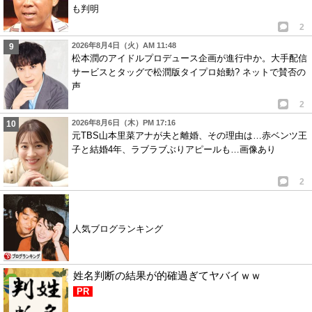
も判明
2
2026年8月4日（火）AM 11:48
松本潤のアイドルプロデュース企画が進行中か。大手配信
サービスとタッグで松潤版タイプロ始動? ネットで賛否の
声
2
2026年8月6日（木）PM 17:16
元TBS山本里菜アナが夫と離婚、その理由は…赤ベンツ王
子と結婚4年、ラブラブぶりアピールも…画像あり
2
人気ブログランキング
姓名判断の結果が的確過ぎてヤバイｗｗ
PR