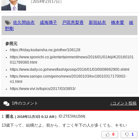
（2014年2月17日）
佐久間由衣
成海璃子
戸田恵梨香
新垣結衣
橋本愛
綾
野剛
参照元
https://friday.kodansha.ne.jp/other/106128
https://www.sponichi.co.jp/entertainment/news/2016/01/01/kiji/K20160101
011789360.html
https://www.daily.co.jp/newsflash/gossip/2016/01/03/0008692900.shtml
https://www.sanspo.com/geino/news/20160103/lov16010317170002-
n1.html
https://www.vivi.tv/topics/2017/03/3853/
1件のコメント
↓コメント投稿
1
匿名
ID:ZTE5MzZkMj
( 2018年11月3日 6:12 AM )
13歳下って、結構だよ。前から、すごく年下の人が多くても、キモい
0
1