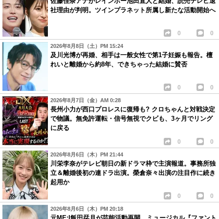
佐藤佳奈アナがレインボー池田直人と結婚、読売テレビ退
社理由が判明。ツインプラネット所属し新たな活動開始へ
0
0
2026年8月8日（土）PM 15:24
及川光博が再婚、相手は一般女性で第1子妊娠も報告。檀
れいと離婚から約8年、できちゃった結婚に賛否
0
0
2026年8月7日（金）AM 0:28
長州小力が西口プロレスに復帰も? クロちゃんと対戦決定
で物議。無免許運転・信号無視でクビも、3ヶ月でリング
に戻る
0
0
2026年8月6日（木）PM 21:44
川栄李奈がテレビ朝日の新ドラマ枠で主演報道。事務所独
立＆離婚後初の連ドラ出演。榮倉奈々出演の注目作に続き
起用か
0
0
2026年8月6日（木）PM 20:18
元ME:I飯田栞月が芸能活動再開。ミュージカル『ファント