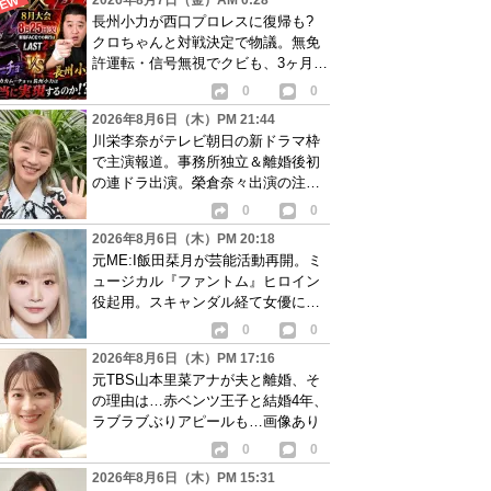
2026年8月7日（金）AM 0:28
長州小力が西口プロレスに復帰も?
クロちゃんと対戦決定で物議。無免
許運転・信号無視でクビも、3ヶ月で
リングに戻る
0
0
2026年8月6日（木）PM 21:44
川栄李奈がテレビ朝日の新ドラマ枠
で主演報道。事務所独立＆離婚後初
の連ドラ出演。榮倉奈々出演の注目
作に続き起用か
0
0
2026年8月6日（木）PM 20:18
元ME:I飯田栞月が芸能活動再開。ミ
ュージカル『ファントム』ヒロイン
役起用。スキャンダル経て女優に転
身か
0
0
2026年8月6日（木）PM 17:16
元TBS山本里菜アナが夫と離婚、そ
の理由は…赤ベンツ王子と結婚4年、
ラブラブぶりアピールも…画像あり
0
0
2026年8月6日（木）PM 15:31