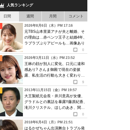
人気ランキング
日間
週間
月間
コメント
2026年8月6日（木）PM 17:16
元TBS山本里菜アナが夫と離婚、そ
の理由は…赤ベンツ王子と結婚4年、
ラブラブぶりアピールも…画像あり
0
2026年3月11日（水）PM 23:52
王林の顔が別人に変化、口元に違和
感あり? さんま御殿で現在の姿披
露、私生活の行動も大きく変わり…
画像あり
9
2013年11月15日（金）PM 19:57
大王製紙元会長・井川意高が女優、
グラドルとの裏話を暴露!!藤原紀香、
滝川クリステル、ほしのあき、関東
連合とも衝撃の関係!!
0
2018年6月4日（月）PM 21:51
はるかぜちゃん出演舞台トラブル発