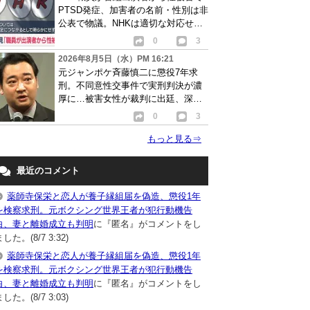
PTSD発症、加害者の名前・性別は非
公表で物議。NHKは適切な対応せず
謝罪
0
3
2026年8月5日（水）PM 16:21
元ジャンポケ斉藤慎二に懲役7年求
刑。不同意性交事件で実刑判決が濃
厚に…被害女性が裁判に出廷、深刻
な被害告白
0
3
もっと見る
⇒
最近のコメント
薬師寺保栄と恋人が養子縁組届を偽造、懲役1年
を検察求刑。元ボクシング世界王者が犯行動機告
白、妻と離婚成立も判明
に『匿名』がコメントをし
した。(8/7 3:32)
薬師寺保栄と恋人が養子縁組届を偽造、懲役1年
を検察求刑。元ボクシング世界王者が犯行動機告
白、妻と離婚成立も判明
に『匿名』がコメントをし
した。(8/7 3:03)