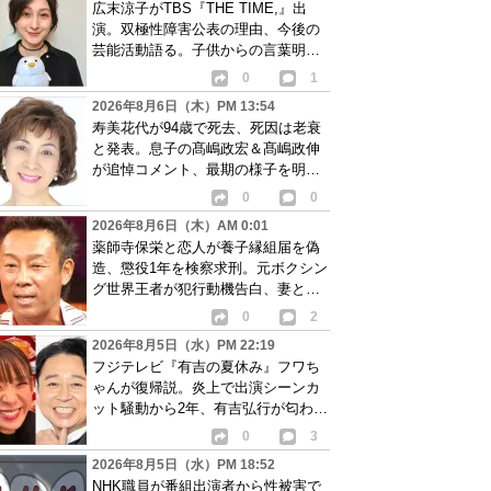
広末涼子がTBS『THE TIME,』出
演。双極性障害公表の理由、今後の
芸能活動語る。子供からの言葉明か
し批判も…
0
1
2026年8月6日（木）PM 13:54
寿美花代が94歳で死去、死因は老衰
と発表。息子の髙嶋政宏＆髙嶋政伸
が追悼コメント、最期の様子を明か
す
0
0
2026年8月6日（木）AM 0:01
薬師寺保栄と恋人が養子縁組届を偽
造、懲役1年を検察求刑。元ボクシン
グ世界王者が犯行動機告白、妻と離
婚成立も判明
0
2
2026年8月5日（水）PM 22:19
フジテレビ『有吉の夏休み』フワち
ゃんが復帰説。炎上で出演シーンカ
ット騒動から2年、有吉弘行が匂わせ
か
0
3
2026年8月5日（水）PM 18:52
NHK職員が番組出演者から性被害で