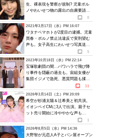
生、裸表現を警察が規制? 児童ポル
ノやわいせつ物の露出の自粛要請、
表現の自由と主張し騒動に
0
2021年3月17日（水）PM 16:07
ワタナベマホトが2度目の逮捕。児童
買春・ポルノ禁止法違反で実刑望む
声も。女子高生にわいせつ写真送ら
せ事件に発展
5
2023年10月18日（水）PM 22:14
宝塚歌劇団の闇…パワハラで飛び降
り事件を隠蔽の過去も。宙組女優が
集団イジメで急死、悪質問題も揉み
消しスルーか
11
2026年3月14日（土）PM 20:09
希空が杉浦太陽＆辻希美と初共演。
イオンペイCMに3人で出演。親子セ
ット売り開始に冷ややかな声も…
1
2026年8月5日（水）PM 14:36
大野智が元恋人A子とパン屋オープン