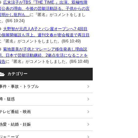
広末涼子がTBS『THE TIME,』出演。双極性障
害公表の理由、今後の芸能活動語る。子供からの言
葉明かし批判も…
に『匿名』がコメントをしまし
。(8/6 19:24)
大野智が元恋人A子とパン屋オープンへ? 4回目
の個展開催説も浮上。週刊文春が密会報道で再注目
に『匿名』がコメントをしました。(8/6 10:49)
菊地亜美が子供とマレーシア移住発表し理由説
明。日本で芸能活動継続、2拠点生活になることを
報告
に『匿名』がコメントをしました。(8/6 10:48)
カテゴリー
事件・事故・トラブル
噂・疑惑
テレビ番組・映画
熱愛・結婚・妊娠
ジャニーズ