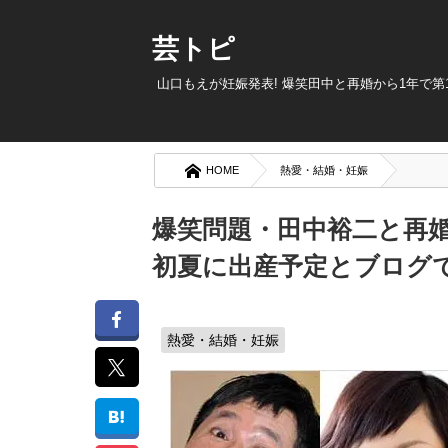
芸トピ
山口もえが妊娠発表! 爆笑田中と再婚から1年で第
HOME
熱愛・結婚・妊娠
爆笑問題・田中裕二と再婚
初夏に出産予定とブログ
熱愛・結婚・妊娠