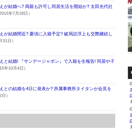
えが結婚へ? 両親も許可し同居生活を開始か? 太田光代社
2015年7月28日）
えが結婚間近? 夏頃に入籍予定? 破局説浮上も交際継続し
3月31日）
と結婚! 『サンデージャポン』で入籍を生報告! 同居や子
15年10月4日）
えとの結婚を4日に発表か? 所属事務所タイタンが会見を
月2日）
ま
ま