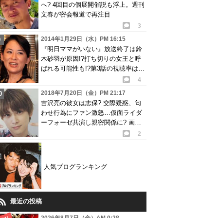
へ? 4回目の個展開催説も浮上。週刊
文春が密会報道で再注目
3
2014年1月29日（水）PM 16:15
『明日ママがいない』放送終了は鈴
木砂羽が原因!?打ち切りの女王と呼
ばれる可能性も!?第3話の視聴率は果
たしてどうなる!?
4
2018年7月20日（金）PM 21:17
吉沢亮の彼女は志保? 交際疑惑、匂
わせ行為にファン激怒…仮面ライダ
ーフォーゼ共演し親密関係に? 画像
あり
2
人気ブログランキング
最近の投稿