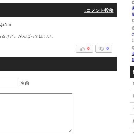
↓コメント投稿
た
zQzNm
あるけど、がんばってほしい。
0
0
名前