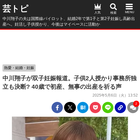
芸トピ
人気
中川翔子の夫は国際線パイロット、結婚2年で第1子と第2子妊娠し高齢出
産へ。妊活し子供授かり、今後はマイペースに活動か
熱愛・結婚・妊娠
中川翔子が双子妊娠報道。子供2人授かり事務所独
立も決断? 40歳で初産、無事の出産を祈る声
2025年5月6日（火）13:52
2