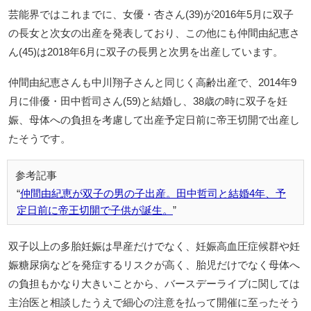
芸能界ではこれまでに、女優・杏さん(39)が2016年5月に双子
の長女と次女の出産を発表しており、この他にも仲間由紀恵さ
ん(45)は2018年6月に双子の長男と次男を出産しています。
仲間由紀恵さんも中川翔子さんと同じく高齢出産で、2014年9
月に俳優・田中哲司さん(59)と結婚し、38歳の時に双子を妊
娠、母体への負担を考慮して出産予定日前に帝王切開で出産し
たそうです。
仲間由紀恵が双子の男の子出産。田中哲司と結婚4年、予
定日前に帝王切開で子供が誕生。
双子以上の多胎妊娠は早産だけでなく、妊娠高血圧症候群や妊
娠糖尿病などを発症するリスクが高く、胎児だけでなく母体へ
の負担もかなり大きいことから、バースデーライブに関しては
主治医と相談したうえで細心の注意を払って開催に至ったそう