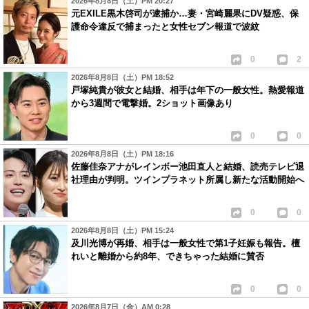
2026年8月8日（土）PM 20:27
元EXILE黒木啓司が逮捕か…妻・宮崎麗果にDV疑惑、保
護命令違反で捕まったと女性セブン報道で波紋
0
2
2026年8月8日（土）PM 18:52
戸塚純貴が彼女と結婚、相手は年下の一般女性。熱愛報道
から3週間で電撃婚。2ショット画像あり
0
0
2026年8月8日（土）PM 18:16
佐藤佳奈アナがレインボー池田直人と結婚、読売テレビ退
社理由が判明。ツインプラネット所属し新たな活動開始へ
0
0
2026年8月8日（土）PM 15:24
及川光博が再婚、相手は一般女性で第1子妊娠も報告。檀
れいと離婚から約8年、できちゃった結婚に賛否
0
0
2026年8月7日（金）AM 0:28