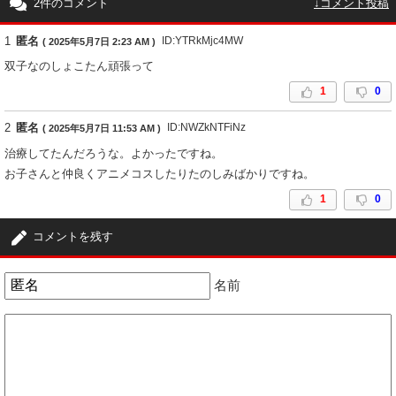
2件のコメント
↓コメント投稿
1
匿名
ID:YTRkMjc4MW
( 2025年5月7日 2:23 AM )
双子なのしょこたん頑張って
1
0
2
匿名
ID:NWZkNTFiNz
( 2025年5月7日 11:53 AM )
治療してたんだろうな。よかったですね。
お子さんと仲良くアニメコスしたりたのしみばかりですね。
1
0
コメントを残す
名前