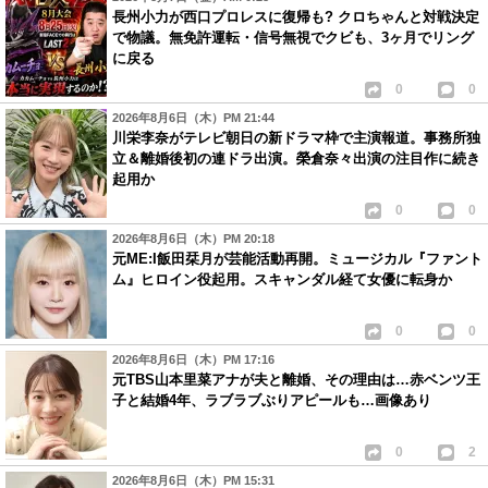
長州小力が西口プロレスに復帰も? クロちゃんと対戦決定
で物議。無免許運転・信号無視でクビも、3ヶ月でリング
に戻る
0
0
2026年8月6日（木）PM 21:44
川栄李奈がテレビ朝日の新ドラマ枠で主演報道。事務所独
立＆離婚後初の連ドラ出演。榮倉奈々出演の注目作に続き
起用か
0
0
2026年8月6日（木）PM 20:18
元ME:I飯田栞月が芸能活動再開。ミュージカル『ファント
ム』ヒロイン役起用。スキャンダル経て女優に転身か
0
0
2026年8月6日（木）PM 17:16
元TBS山本里菜アナが夫と離婚、その理由は…赤ベンツ王
子と結婚4年、ラブラブぶりアピールも…画像あり
0
2
2026年8月6日（木）PM 15:31