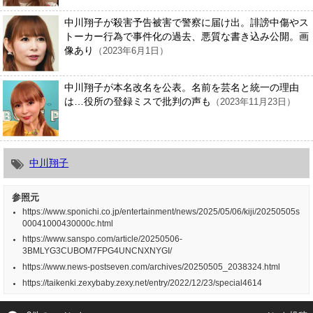
中川翔子が殺害予告被害で警察に届け出。誹謗中傷やス
トーカー行為で事件化の過去、悪質な書き込み公開。画
像あり
（2023年6月1日）
中川翔子が本名改名を公表。名前を芸名と統一の理由
は…役所の登録ミスで批判の声も
（2023年11月23日）
中川翔子
参照元
https://www.sponichi.co.jp/entertainment/news/2025/05/06/kiji/20250505s
00041000430000c.html
https://www.sanspo.com/article/20250506-
3BMLYG3CUBOM7FPG4UNCNXNYGI/
https://www.news-postseven.com/archives/20250505_2038324.html
https://taikenki.zexybaby.zexy.net/entry/2022/12/23/special4614