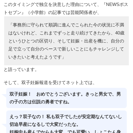
このタイミングで独立を決意した理由について、『NEWSポス
トセブン』（小学館）の記事では芸能関係者が、
「事務所に守られて順調に進んでこられた今の状況に不満
はないけれど、これまでずっと走り続けてきたから、40歳
というひとつの区切り、そして妊娠・出産を機に、自分の
足で立って自分のペースで新しいことにもチャレンジして
いきたいと考えたようです」
と語っています。
そして、双子妊娠報道を受けてネット上では、
双子妊娠！ おめでとうございます。きっと男女で、男
の子の方は伝説の勇者ですね。
えっ？双子なの！ 私も双子でしたが安定期なんてないし
切迫早産になるしで大変だったな。
妊娠中も産んでからも大変。でも可愛い。しょこたん身