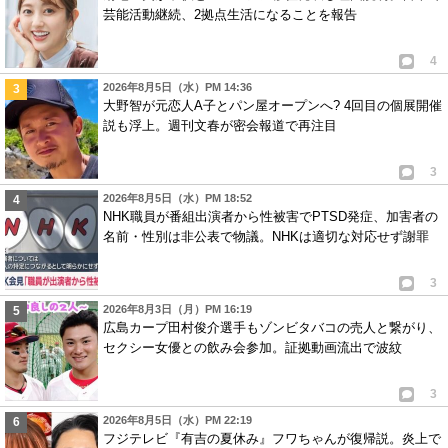
芸能活動継続、2拠点生活になることを報告
4
2026年8月5日（水）PM 14:36
大野智が元恋人A子とパン屋オープンへ? 4回目の個展開催
説も浮上。週刊文春が密会報道で再注目
3
2026年8月5日（水）PM 18:52
NHK職員が番組出演者から性被害でPTSD発症、加害者の
名前・性別は非公表で物議。NHKは適切な対応せず謝罪
3
2026年8月3日（月）PM 16:19
広島カープ田村俊介選手もゾンビタバコの売人と繋がり、
セクシー女優との飲み会参加。証拠動画流出で波紋
3
2026年8月5日（水）PM 22:19
フジテレビ『有吉の夏休み』フワちゃんが復帰説。炎上で