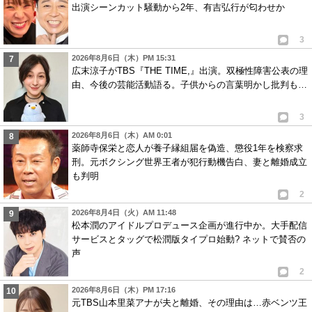
出演シーンカット騒動から2年、有吉弘行が匂わせか
3
2026年8月6日（木）PM 15:31
広末涼子がTBS『THE TIME,』出演。双極性障害公表の理
由、今後の芸能活動語る。子供からの言葉明かし批判も…
3
2026年8月6日（木）AM 0:01
薬師寺保栄と恋人が養子縁組届を偽造、懲役1年を検察求
刑。元ボクシング世界王者が犯行動機告白、妻と離婚成立
も判明
2
2026年8月4日（火）AM 11:48
松本潤のアイドルプロデュース企画が進行中か。大手配信
サービスとタッグで松潤版タイプロ始動? ネットで賛否の
声
2
2026年8月6日（木）PM 17:16
元TBS山本里菜アナが夫と離婚、その理由は…赤ベンツ王