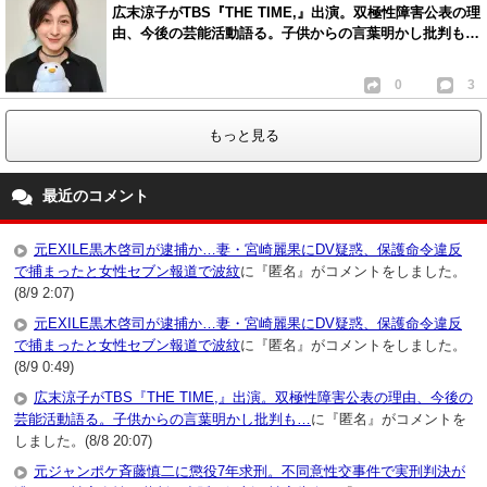
広末涼子がTBS『THE TIME,』出演。双極性障害公表の理
由、今後の芸能活動語る。子供からの言葉明かし批判も…
0
3
もっと見る
最近のコメント
元EXILE黒木啓司が逮捕か…妻・宮崎麗果にDV疑惑、保護命令違反
で捕まったと女性セブン報道で波紋
に『匿名』がコメントをしました。
(8/9 2:07)
元EXILE黒木啓司が逮捕か…妻・宮崎麗果にDV疑惑、保護命令違反
で捕まったと女性セブン報道で波紋
に『匿名』がコメントをしました。
(8/9 0:49)
広末涼子がTBS『THE TIME,』出演。双極性障害公表の理由、今後の
芸能活動語る。子供からの言葉明かし批判も…
に『匿名』がコメントを
しました。(8/8 20:07)
元ジャンポケ斉藤慎二に懲役7年求刑。不同意性交事件で実刑判決が