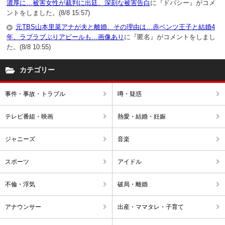
濃厚に…被害女性が裁判に出廷、深刻な被害告白
に『ドバシー』がコメ
ントをしました。(8/8 15:57)
元TBS山本里菜アナが夫と離婚、その理由は…赤ベンツ王子と結婚4
年、ラブラブぶりアピールも…画像あり
に『匿名』がコメントをしまし
た。(8/8 10:55)
カテゴリー
事件・事故・トラブル
噂・疑惑
テレビ番組・映画
熱愛・結婚・妊娠
ジャニーズ
音楽
スポーツ
アイドル
不倫・浮気
破局・離婚
アナウンサー
出産・ママタレ・子育て