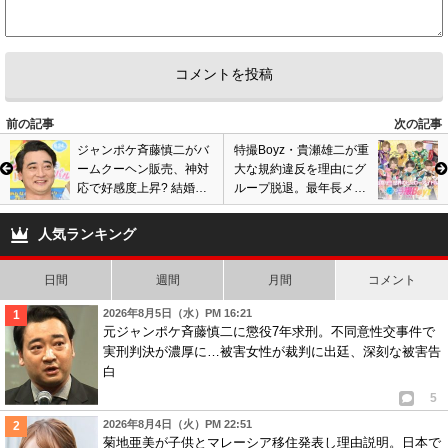
前の記事
次の記事
ジャンポケ斉藤慎二がバ
特撮Boyz・貴瀬雄二が重
ームクーヘン販売、神対
大な規約違反を理由にグ
応で好感度上昇? 結婚の
ループ脱退。最年長メン
お祝いメッセージ動画撮
バーがファンの信頼損な
影にも応じ…
う行為でクビに…
人気ランキング
日間
週間
月間
コメント
2026年8月5日（水）PM 16:21
元ジャンポケ斉藤慎二に懲役7年求刑。不同意性交事件で
実刑判決が濃厚に…被害女性が裁判に出廷、深刻な被害告
白
5
2026年8月4日（火）PM 22:51
菊地亜美が子供とマレーシア移住発表し理由説明。日本で