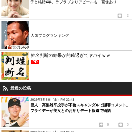
子と結婚4年、ラブラブぶりアピールも…画像あり
2
人気ブログランキング
姓名判断の結果が的確過ぎてヤバイｗｗ
PR
最近の投稿
2026年8月8日（土）PM 22:41
巨人・高梨雄平投手が不倫スキャンダルで謝罪コメント。
フライデーが美女とのお泊りデート報道で物議
0
0