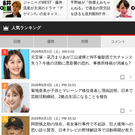
ジャニーズWEST・藤井
平野綾が『快傑えみちゃ
流星が主演のドラマ『ア
んねる』で過去の苦労話
ゲイン!!』の全キャスト
を語るも批判殺到!! 作り
陣がついに発表!!
話で必死に話題作りか!?
人気ランキング
日間
週間
月間
コメント
2026年8月1日（土）AM 0:02
元宝塚・花乃まりあが三山凌輝とW不倫疑惑で大チャンス
失う? 今後の活動に悪影響の恐れ、事務所移籍が消滅も?
5
2026年8月4日（火）PM 22:51
菊地亜美が子供とマレーシア移住発表し理由説明。日本で
芸能活動継続、2拠点生活になることを報告
4
2026年8月1日（土）PM 18:32
阿部慎之助の現在。長女暴行事件で不起訴、巨人復帰への
思い語り賛否。日本テレビの野球解説等で活動再開が有力