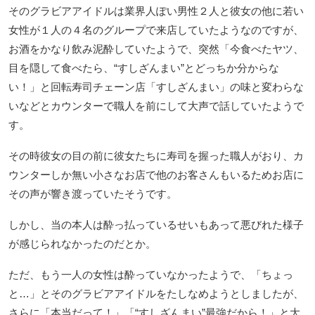
そのグラビアアイドルは業界人ぽい男性２人と彼女の他に若い
女性が１人の４名のグループで来店していたようなのですが、
お酒をかなり飲み泥酔していたようで、突然「今食べたヤツ、
目を隠して食べたら、“すしざんまい”とどっちか分からな
い！」と回転寿司チェーン店「すしざんまい」の味と変わらな
いなどとカウンターで職人を前にして大声で話していたようで
す。
その時彼女の目の前に彼女たちに寿司を握った職人がおり、カ
ウンターしか無い小さなお店で他のお客さんもいるためお店に
その声が響き渡っていたそうです。
しかし、当の本人は酔っ払っているせいもあって悪びれた様子
が感じられなかったのだとか。
ただ、もう一人の女性は酔っていなかったようで、「ちょっ
と…」とそのグラビアアイドルをたしなめようとしましたが、
さらに「本当だって！」「“すしざんまい”最強だから！」と大