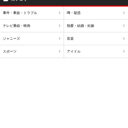
事件・事故・トラブル
噂・疑惑
テレビ番組・映画
熱愛・結婚・妊娠
ジャニーズ
音楽
スポーツ
アイドル
不倫・浮気
破局・離婚
アナウンサー
出産・ママタレ・子育て
雑ネタ
暴露
訃報
海外