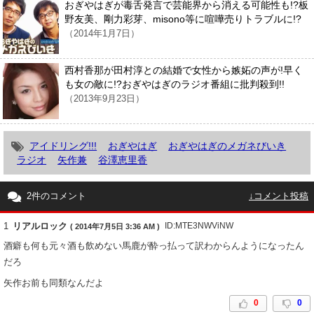
おぎやはぎが毒舌発言で芸能界から消える可能性も!?板
野友美、剛力彩芽、misono等に喧嘩売りトラブルに!?
（2014年1月7日）
西村香那が田村淳との結婚で女性から嫉妬の声が!早く
も女の敵に!?おぎやはぎのラジオ番組に批判殺到!!
（2013年9月23日）
アイドリング!!!
おぎやはぎ
おぎやはぎのメガネびいき
ラジオ
矢作兼
谷澤恵里香
2件のコメント
↓コメント投稿
1
リアルロック
ID:MTE3NWViNW
( 2014年7月5日 3:36 AM )
酒癖も何も元々酒も飲めない馬鹿が酔っ払って訳わからんようになったん
だろ
矢作お前も同類なんだよ
0
0