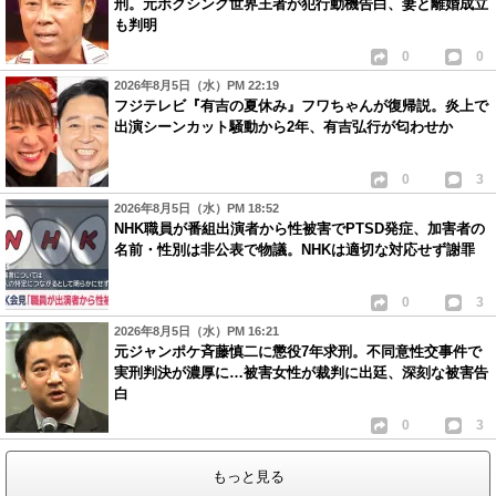
刑。元ボクシング世界王者が犯行動機告白、妻と離婚成立
も判明
0
0
2026年8月5日（水）PM 22:19
フジテレビ『有吉の夏休み』フワちゃんが復帰説。炎上で
出演シーンカット騒動から2年、有吉弘行が匂わせか
0
3
2026年8月5日（水）PM 18:52
NHK職員が番組出演者から性被害でPTSD発症、加害者の
名前・性別は非公表で物議。NHKは適切な対応せず謝罪
0
3
2026年8月5日（水）PM 16:21
元ジャンポケ斉藤慎二に懲役7年求刑。不同意性交事件で
実刑判決が濃厚に…被害女性が裁判に出廷、深刻な被害告
白
0
3
もっと見る