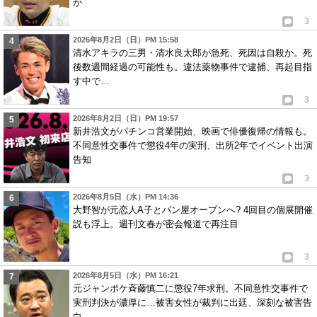
か
3
2026年8月2日（日）PM 15:58
清水アキラの三男・清水良太郎が急死、死因は自殺か。死
後数週間経過の可能性も。違法薬物事件で逮捕、再起目指
す中で…
3
2026年8月2日（日）PM 19:57
新井浩文がパチンコ営業開始、映画で俳優復帰の情報も。
不同意性交事件で懲役4年の実刑、出所2年でイベント出演
告知
3
2026年8月5日（水）PM 14:36
大野智が元恋人A子とパン屋オープンへ? 4回目の個展開催
説も浮上。週刊文春が密会報道で再注目
3
2026年8月5日（水）PM 16:21
元ジャンポケ斉藤慎二に懲役7年求刑。不同意性交事件で
実刑判決が濃厚に…被害女性が裁判に出廷、深刻な被害告
白