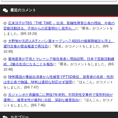
最近のコメント
広末涼子がTBS『THE TIME,』出演。双極性障害公表の理由、今後の
芸能活動語る。子供からの言葉明かし批判も…
に『匿名』がコメントを
しました。(8/6 19:24)
大野智が元恋人A子とパン屋オープンへ? 4回目の個展開催説も浮上。
週刊文春が密会報道で再注目
に『匿名』がコメントをしました。(8/6
10:49)
菊地亜美が子供とマレーシア移住発表し理由説明。日本で芸能活動継
続、2拠点生活になることを報告
に『匿名』がコメントをしました。(8/6
10:48)
NHK職員が番組出演者から性被害でPTSD発症、加害者の名前・性別
は非公表で物議。NHKは適切な対応せず謝罪
に『ほんこん』がコメント
をしました。(8/6 7:47)
元ジャンポケ斉藤慎二に懲役7年求刑。不同意性交事件で実刑判決が
濃厚に…被害女性が裁判に出廷、深刻な被害告白
に『ほんこん』がコメ
ントをしました。(8/6 7:46)
カテゴリー