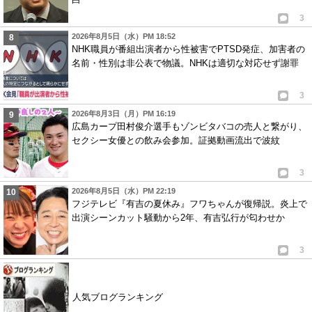
3
2026年8月5日（水）PM 18:52
NHK職員が番組出演者から性被害でPTSD発症、加害者の
名前・性別は非公表で物議。NHKは適切な対応せず謝罪
3
2026年8月3日（月）PM 16:19
広島カープ田村俊介選手もゾンビタバコの売人と繋がり、
セクシー女優との飲み会参加。証拠動画流出で波紋
3
2026年8月5日（水）PM 22:19
フジテレビ『有吉の夏休み』フワちゃんが復帰説。炎上で
出演シーンカット騒動から2年、有吉弘行が匂わせか
3
人気ブログランキング