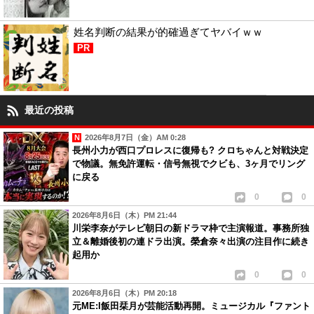
姓名判断の結果が的確過ぎてヤバイｗｗ
PR
最近の投稿
2026年8月7日（金）AM 0:28
長州小力が西口プロレスに復帰も? クロちゃんと対戦決定
で物議。無免許運転・信号無視でクビも、3ヶ月でリング
に戻る
0
0
2026年8月6日（木）PM 21:44
川栄李奈がテレビ朝日の新ドラマ枠で主演報道。事務所独
立＆離婚後初の連ドラ出演。榮倉奈々出演の注目作に続き
起用か
0
0
2026年8月6日（木）PM 20:18
元ME:I飯田栞月が芸能活動再開。ミュージカル『ファント