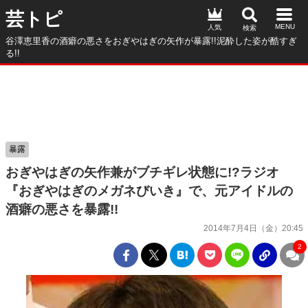
芸トピ
人気
谷澤恵里香の酒癖の悪さをおぎやはぎの矢作が暴露!!泥酔した姿が酷すぎ
る!!
暴露
おぎやはぎの矢作兼がブチギレ状態に!?ラジオ
『おぎやはぎのメガネびいき』で、元アイドルの
酒癖の悪さを暴露!!
2014年7月4日（金）20:45
2