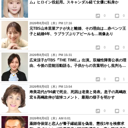
ム』ヒロイン役起用。スキャンダル経て女優に転身か
0
0
2026年8月6日（木）PM 17:16
元TBS山本里菜アナが夫と離婚、その理由は…赤ベンツ王
子と結婚4年、ラブラブぶりアピールも…画像あり
0
0
2026年8月6日（木）PM 15:31
広末涼子がTBS『THE TIME,』出演。双極性障害公表の理
由、今後の芸能活動語る。子供からの言葉明かし批判も…
0
1
2026年8月6日（木）PM 13:54
寿美花代が94歳で死去、死因は老衰と発表。息子の髙嶋政
宏＆髙嶋政伸が追悼コメント、最期の様子を明かす
0
0
2026年8月6日（木）AM 0:01
薬師寺保栄と恋人が養子縁組届を偽造、懲役1年を検察求