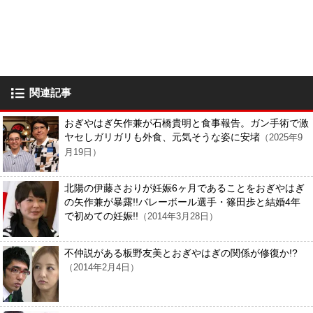
関連記事
おぎやはぎ矢作兼が石橋貴明と食事報告。ガン手術で激
ヤセしガリガリも外食、元気そうな姿に安堵
（2025年9
月19日）
北陽の伊藤さおりが妊娠6ヶ月であることをおぎやはぎ
の矢作兼が暴露!!バレーボール選手・篠田歩と結婚4年
で初めての妊娠!!
（2014年3月28日）
不仲説がある板野友美とおぎやはぎの関係が修復か!?
（2014年2月4日）