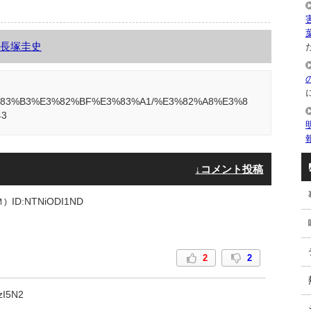
長塚圭史
た
A8%E3%83%B3%E3%82%BF%E3%83%A1/%E3%82%A8%E3%8
43
↓コメント投稿
ID:NTNiODI1ND
 )
2
2
zI5N2