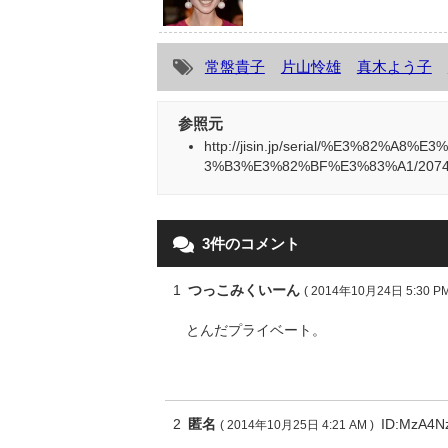
常盤貴子
片山怜雄
真木よう子
参照元
http://jisin.jp/serial/%E3%82%
3%B3%E3%82%BF%E3%83%A1/207
3件のコメント
1
つっこみくいーん
( 2014年10月24日 5:30 PM
とんだプライベート。
2
匿名
ID:MzA4N
( 2014年10月25日 4:21 AM )