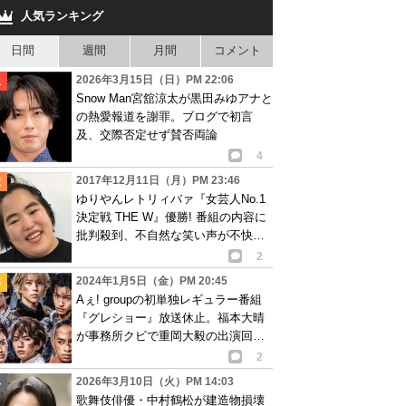
人気ランキング
日間
週間
月間
コメント
2026年3月15日（日）PM 22:06
Snow Man宮舘涼太が黒田みゆアナと
の熱愛報道を謝罪。ブログで初言
及、交際否定せず賛否両論
4
2017年12月11日（月）PM 23:46
ゆりやんレトリィバァ『女芸人No.1
決定戦 THE W』優勝! 番組の内容に
批判殺到、不自然な笑い声が不快の
声も
2
2024年1月5日（金）PM 20:45
Aぇ! groupの初単独レギュラー番組
『グレショー』放送休止。福本大晴
が事務所クビで重岡大毅の出演回は
放送中止に
2
2026年3月10日（火）PM 14:03
歌舞伎俳優・中村鶴松が建造物損壊