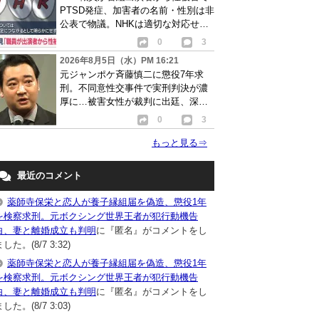
PTSD発症、加害者の名前・性別は非
公表で物議。NHKは適切な対応せず
謝罪
0
3
2026年8月5日（水）PM 16:21
元ジャンポケ斉藤慎二に懲役7年求
刑。不同意性交事件で実刑判決が濃
厚に…被害女性が裁判に出廷、深刻
な被害告白
0
3
もっと見る
⇒
最近のコメント
薬師寺保栄と恋人が養子縁組届を偽造、懲役1年
を検察求刑。元ボクシング世界王者が犯行動機告
白、妻と離婚成立も判明
に『匿名』がコメントをし
した。(8/7 3:32)
薬師寺保栄と恋人が養子縁組届を偽造、懲役1年
を検察求刑。元ボクシング世界王者が犯行動機告
白、妻と離婚成立も判明
に『匿名』がコメントをし
した。(8/7 3:03)