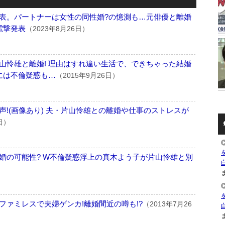
表。パートナーは女性の同性婚?の憶測も…元俳優と離婚
電撃発表
（2023年8月26日）
山怜雄と離婚! 理由はすれ違い生活で、できちゃった結婚
には不倫疑惑も…
（2015年9月26日）
!(画像あり) 夫・片山怜雄との離婚や仕事のストレスが
日）
婚の可能性? W不倫疑惑浮上の真木よう子が片山怜雄と別
ま
ファミレスで夫婦ゲンカ!離婚間近の噂も!?
（2013年7月26
ま