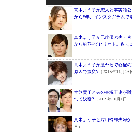
真木よう子が恋人と事実婚公
から8年、インスタグラムで
真木よう子が元俳優の夫・片
から約7年でピリオド。過去
真木よう子が激ヤセで心配の声
原因で激変?
（2015年11月16
常盤貴子と夫の長塚圭史が離
れて決断?
（2015年10月1日）
真木よう子と片山怜雄夫婦が
日）