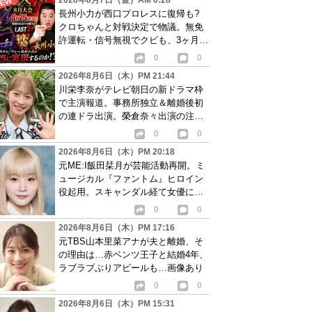
2026年8月7日（金）AM 0:28
長州小力が西口プロレスに復帰も?
クロちゃんと対戦決定で物議。無免
許運転・信号無視でクビも、3ヶ月で
リングに戻る
0
0
2026年8月6日（木）PM 21:44
川栄李奈がテレビ朝日の新ドラマ枠
で主演報道。事務所独立＆離婚後初
の連ドラ出演。榮倉奈々出演の注目
作に続き起用か
0
0
2026年8月6日（木）PM 20:18
元ME:I飯田栞月が芸能活動再開。ミ
ュージカル『ファントム』ヒロイン
役起用。スキャンダル経て女優に転
身か
0
0
2026年8月6日（木）PM 17:16
元TBS山本里菜アナが夫と離婚、そ
の理由は…赤ベンツ王子と結婚4年、
ラブラブぶりアピールも…画像あり
0
0
2026年8月6日（木）PM 15:31