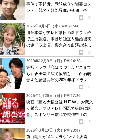
事件で不起訴、示談成立で謝罪コメ
ント。襲名・幹部昇進が延期、今後
の活動にも言及
0
2026年8月6日（木）PM 21:44
川栄李奈がテレビ朝日の新ドラマ枠
で主演報道。事務所独立＆離婚後初
の連ドラ出演。榮倉奈々出演の注目
作に続き起用か
0
2019年12月9日（月）PM 14:28
実写ドラマ『恋はつづくよどこまで
も』香里奈出演で物議も…上白石萌
音＆佐藤健共演の2020年冬ドラマ追
加キャスト発表
0
2025年1月26日（日）PM 17:26
映画『踊る大捜査線 N.E.W.』お蔵入
り懸念。フジテレビ問題で撮影に影
響、スポンサー離れで製作中止の可
能性ありか…
3
2026年3月10日（火）PM 23:07
前山剛久がメンズラウンジ退店発