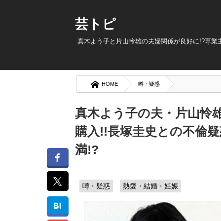
芸トピ
真木よう子と片山怜雄の夫婦関係が良好に!?専業
HOME
噂・疑惑
真木よう子の夫・片山怜
購入!!長塚圭史との不倫
満!?
噂・疑惑
熱愛・結婚・妊娠