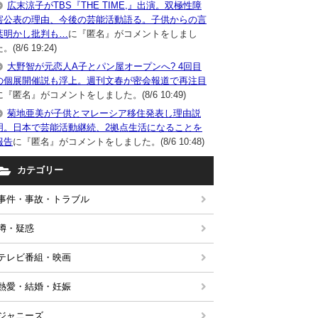
広末涼子がTBS『THE TIME,』出演。双極性障
害公表の理由、今後の芸能活動語る。子供からの言
葉明かし批判も…
に『匿名』がコメントをしまし
。(8/6 19:24)
大野智が元恋人A子とパン屋オープンへ? 4回目
の個展開催説も浮上。週刊文春が密会報道で再注目
に『匿名』がコメントをしました。(8/6 10:49)
菊地亜美が子供とマレーシア移住発表し理由説
明。日本で芸能活動継続、2拠点生活になることを
報告
に『匿名』がコメントをしました。(8/6 10:48)
カテゴリー
事件・事故・トラブル
噂・疑惑
テレビ番組・映画
熱愛・結婚・妊娠
ジャニーズ