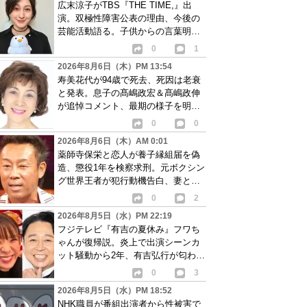
広末涼子がTBS『THE TIME,』出
演。双極性障害公表の理由、今後の
芸能活動語る。子供からの言葉明か
し批判も…
0
1
2026年8月6日（木）PM 13:54
寿美花代が94歳で死去、死因は老衰
と発表。息子の髙嶋政宏＆髙嶋政伸
が追悼コメント、最期の様子を明か
す
0
0
2026年8月6日（木）AM 0:01
薬師寺保栄と恋人が養子縁組届を偽
造、懲役1年を検察求刑。元ボクシン
グ世界王者が犯行動機告白、妻と離
婚成立も判明
0
2
2026年8月5日（水）PM 22:19
フジテレビ『有吉の夏休み』フワち
ゃんが復帰説。炎上で出演シーンカ
ット騒動から2年、有吉弘行が匂わせ
か
0
3
2026年8月5日（水）PM 18:52
NHK職員が番組出演者から性被害で