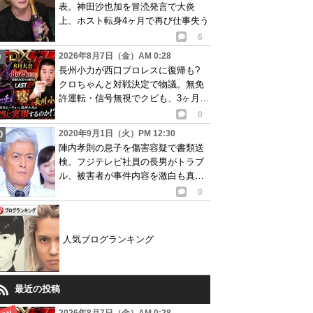
表。神田沙也加を冒涜発言で大炎
上、ホスト転身4ヶ月で再び仕事失う
6
2026年8月7日（金）AM 0:28
長州小力が西口プロレスに復帰も?
クロちゃんと対戦決定で物議。無免
許運転・信号無視でクビも、3ヶ月で
リングに戻る
0
2020年9月1日（火）PM 12:30
陣内孝則の息子を傷害容疑で書類送
検。フジテレビ社員の長男がトラブ
ル、被害者が事件内容を激白も真相
は…
0
人気ブログランキング
最近の投稿