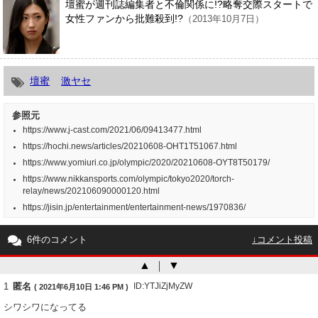
壇蜜が週刊誌編集者と不倫関係に!?略奪交際スタートで
女性ファンから批難殺到!?
（2013年10月7日）
壇蜜
激ヤセ
参照元
https://www.j-cast.com/2021/06/09413477.html
https://hochi.news/articles/20210608-OHT1T51067.html
https://www.yomiuri.co.jp/olympic/2020/20210608-OYT8T50179/
https://www.nikkansports.com/olympic/tokyo2020/torch-
relay/news/202106090000120.html
https://jisin.jp/entertainment/entertainment-news/1970836/
6件のコメント
↓コメント投稿
▲
｜
▼
1
匿名
ID:YTJiZjMyZW
( 2021年6月10日 1:46 PM )
シワシワになってる