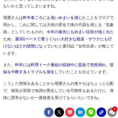
ないかと思ってしまいますね。
壇蜜さんは
昨年春ごろにも強いめまいを感じた
ことをブログで
明かし、これに関しては天候の変化で体の不調を感じる「気象
病」としていたものの、
今年の春先にもめまい症状が強く出た
ため、週3回ペースで通うぐらい大好きな銭湯・サウナにも行
けないほどの状態になっていた
と週刊誌『女性自身』が報じて
います。
また、
昨年には料理トーク番組の収録中に貧血で突然倒れ、収
録を中断するトラブルも発生
していたことも伝えています。
こうした情報をあることから壇蜜さんの激ヤセはちょっと心配
で、病気が原因で体調が悪化している可能性もあるだけに、身
体に異常がないか一度検査を受けてもらいたいですね。
6