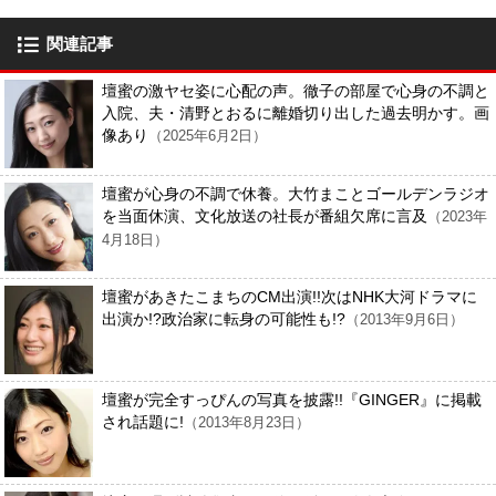
関連記事
壇蜜の激ヤセ姿に心配の声。徹子の部屋で心身の不調と
入院、夫・清野とおるに離婚切り出した過去明かす。画
像あり
（2025年6月2日）
壇蜜が心身の不調で休養。大竹まことゴールデンラジオ
を当面休演、文化放送の社長が番組欠席に言及
（2023年
4月18日）
壇蜜があきたこまちのCM出演!!次はNHK大河ドラマに
出演か!?政治家に転身の可能性も!?
（2013年9月6日）
壇蜜が完全すっぴんの写真を披露!!『GINGER』に掲載
され話題に!
（2013年8月23日）