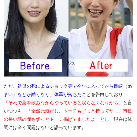
ただ、
祖母の死によるショック等で今年に入ってから目眩（め
まい）などが酷くなり、体重が落ちた
ことを告白しており、
「それで薬を飲みながらやっていると戻らなくなりがち」
と言
いつつも、
「全然元気だし、トーチもずっと持ってたし。市長
の長い話の間もずっとトーチ掲げてましたよ」
とし、現在は体
調には全く問題はないと語っています。