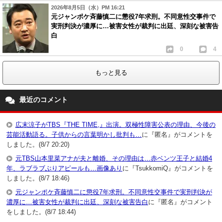
2026年8月5日（水）PM 16:21
元ジャンポケ斉藤慎二に懲役7年求刑。不同意性交事件で
実刑判決が濃厚に…被害女性が裁判に出廷、深刻な被害告
白
0
4
もっと見る
最近のコメント
広末涼子がTBS『THE TIME,』出演。双極性障害公表の理由、今後の
芸能活動語る。子供からの言葉明かし批判も…
に『匿名』がコメントを
しました。(8/7 20:20)
元TBS山本里菜アナが夫と離婚、その理由は…赤ベンツ王子と結婚4
年、ラブラブぶりアピールも…画像あり
に『TsukkomiQ』がコメントを
しました。(8/7 18:46)
元ジャンポケ斉藤慎二に懲役7年求刑。不同意性交事件で実刑判決が
濃厚に…被害女性が裁判に出廷、深刻な被害告白
に『匿名』がコメント
をしました。(8/7 18:44)