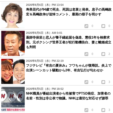
2026年8月6日（木）PM 13:54
寿美花代が94歳で死去、死因は老衰と発表。息子の髙嶋政
宏＆髙嶋政伸が追悼コメント、最期の様子を明かす
0
0
2026年8月6日（木）AM 0:01
薬師寺保栄と恋人が養子縁組届を偽造、懲役1年を検察求
刑。元ボクシング世界王者が犯行動機告白、妻と離婚成立
も判明
0
2
2026年8月5日（水）PM 22:19
フジテレビ『有吉の夏休み』フワちゃんが復帰説。炎上で
出演シーンカット騒動から2年、有吉弘行が匂わせか
0
3
2026年8月5日（水）PM 18:52
NHK職員が番組出演者から性被害でPTSD発症、加害者の
名前・性別は非公表で物議。NHKは適切な対応せず謝罪
0
3