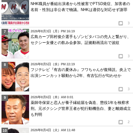
NHK職員が番組出演者から性被害でPTSD発症、加害者の
名前・性別は非公表で物議。NHKは適切な対応せず謝罪
3
2026年8月3日（月）PM 16:19
広島カープ田村俊介選手もゾンビタバコの売人と繋がり、
セクシー女優との飲み会参加。証拠動画流出で波紋
3
2026年8月5日（水）PM 22:19
フジテレビ『有吉の夏休み』フワちゃんが復帰説。炎上で
出演シーンカット騒動から2年、有吉弘行が匂わせか
3
2026年8月6日（木）AM 0:01
薬師寺保栄と恋人が養子縁組届を偽造、懲役1年を検察求
刑。元ボクシング世界王者が犯行動機告白、妻と離婚成立
も判明
2
2026年8月4日（火）AM 11:48