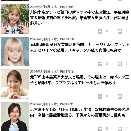
2026年8月6日（木）PM 21:44
川栄李奈がテレビ朝日の新ドラマ枠で主演報道。事務所独
立＆離婚後初の連ドラ出演。榮倉奈々出演の注目作に続き
起用か
0
0
2026年8月6日（木）PM 20:18
元ME:I飯田栞月が芸能活動再開。ミュージカル『ファント
ム』ヒロイン役起用。スキャンダル経て女優に転身か
0
0
2026年8月6日（木）PM 17:16
元TBS山本里菜アナが夫と離婚、その理由は…赤ベンツ王
子と結婚4年、ラブラブぶりアピールも…画像あり
0
1
2026年8月6日（木）PM 15:31
広末涼子がTBS『THE TIME,』出演。双極性障害公表の理
由、今後の芸能活動語る。子供からの言葉明かし批判も…
0
2