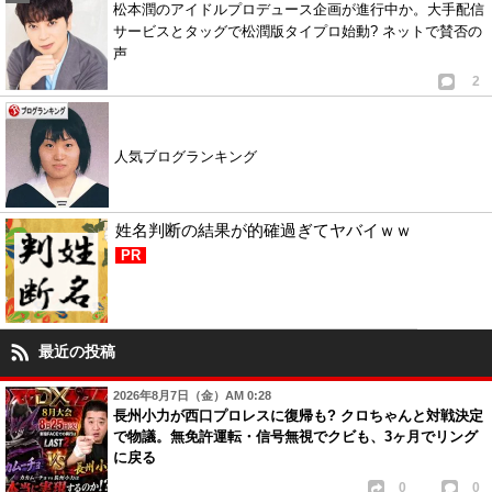
松本潤のアイドルプロデュース企画が進行中か。大手配信
サービスとタッグで松潤版タイプロ始動? ネットで賛否の
声
2
人気ブログランキング
姓名判断の結果が的確過ぎてヤバイｗｗ
PR
最近の投稿
2026年8月7日（金）AM 0:28
長州小力が西口プロレスに復帰も? クロちゃんと対戦決定
で物議。無免許運転・信号無視でクビも、3ヶ月でリング
に戻る
0
0