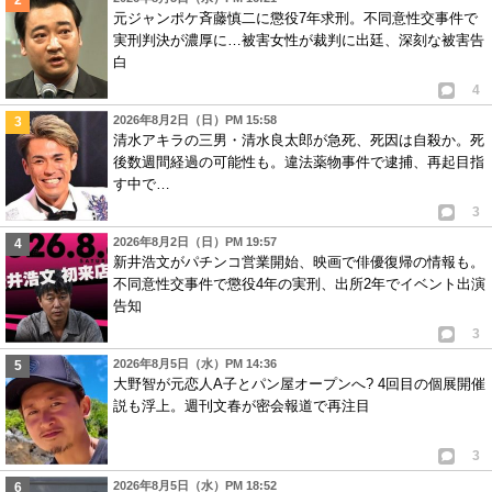
元ジャンポケ斉藤慎二に懲役7年求刑。不同意性交事件で
実刑判決が濃厚に…被害女性が裁判に出廷、深刻な被害告
白
4
2026年8月2日（日）PM 15:58
清水アキラの三男・清水良太郎が急死、死因は自殺か。死
後数週間経過の可能性も。違法薬物事件で逮捕、再起目指
す中で…
3
2026年8月2日（日）PM 19:57
新井浩文がパチンコ営業開始、映画で俳優復帰の情報も。
不同意性交事件で懲役4年の実刑、出所2年でイベント出演
告知
3
2026年8月5日（水）PM 14:36
大野智が元恋人A子とパン屋オープンへ? 4回目の個展開催
説も浮上。週刊文春が密会報道で再注目
3
2026年8月5日（水）PM 18:52