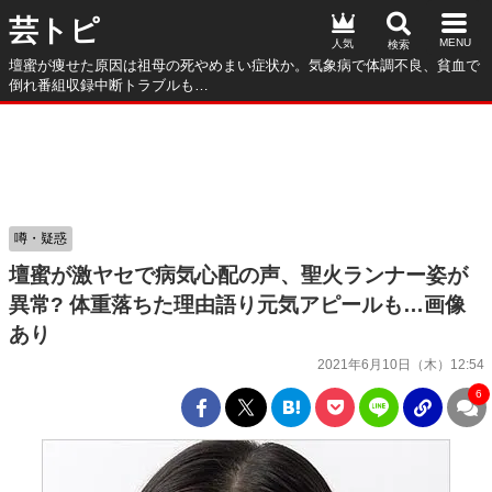
芸トピ
人気
壇蜜が痩せた原因は祖母の死やめまい症状か。気象病で体調不良、貧血で
倒れ番組収録中断トラブルも…
噂・疑惑
壇蜜が激ヤセで病気心配の声、聖火ランナー姿が
異常? 体重落ちた理由語り元気アピールも…画像
あり
2021年6月10日（木）12:54
6