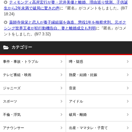
ティモンディ高岸宏行が妻・沢井美優と離婚、理由巡り憶測。子供誕
生から2年未満で破局に驚きの声
に『匿名』がコメントをしました。(8/7
18:24)
薬師寺保栄と恋人が養子縁組届を偽造、懲役1年を検察求刑。元ボク
シング世界王者が犯行動機告白、妻と離婚成立も判明
に『匿名』がコメ
ントをしました。(8/7 3:32)
カテゴリー
事件・事故・トラブル
噂・疑惑
テレビ番組・映画
熱愛・結婚・妊娠
ジャニーズ
音楽
スポーツ
アイドル
不倫・浮気
破局・離婚
アナウンサー
出産・ママタレ・子育て