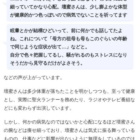
細っていてかなり心配。壇蜜さんは、少し膨よかな体型
が健康的かつ色っぽいので病気でないことを祈ってます
眩暈とかが結構ひどいって、前に何かでも話してたよ
ね。これについて「母方の祖母も母もこのぐらいの年齢
で同じような症状が出て…」などと。
自分で色々把握してるし、騒がれるのもストレスになり
そうだから見守るだけがよさそう。
などの声が上がっています。
壇蜜さんは多少体重が落ちたことを明かしつつも、至って健康
とし、実際に聖火ランナーを務めたり、ラジオやテレビ番組な
どにも変わらず出演しています。
しかし、何かの病気なのではないかと心配になるほど壇蜜さん
の腕などは痩せ細っており、壇蜜さんは気丈に振る舞っている
ものの、仕事などに影響が出ないように無理をしているのでは