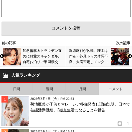
6
匿名
ID:YWRlNmRiOW
( 2021年6月11日 1:42 AM )
旦那さんいるのにどうしちゃったのさ
2
1
前の記事
次の記事
知念侑李＆トラウデン直
呪術廻戦が休載、理由は
美に熱愛スキャンダル。
作者・芥見下々の体調不
自宅お泊りで半同棲交
良。大病否定しメンタル
際? Hey! Say! JUMPファ
問題無しとコメントも…
ン悲鳴、デマの声も…
画像あり
人気ランキング
日間
週間
月間
コメント
2026年8月4日（火）PM 22:51
菊地亜美が子供とマレーシア移住発表し理由説明。日本で
芸能活動継続、2拠点生活になることを報告
4
2026年8月5日（水）PM 16:21