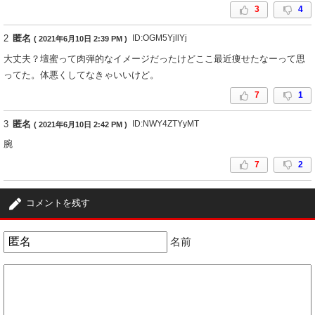
3
4
2
匿名
ID:OGM5YjllYj
( 2021年6月10日 2:39 PM )
大丈夫？壇蜜って肉弾的なイメージだったけどここ最近痩せたなーって思
ってた。体悪くしてなきゃいいけど。
7
1
3
匿名
ID:NWY4ZTYyMT
( 2021年6月10日 2:42 PM )
腕
7
2
4
匿名
ID:NWY4ZTYyMT
( 2021年6月10日 2:45 PM )
コメントを残す
眉毛 山の位置変ですよ いつも
4
3
名前
5
匿名
ID:OTQyNThmNT
( 2021年6月10日 7:54 PM )
あらら、どうしちゃったの？
1
0