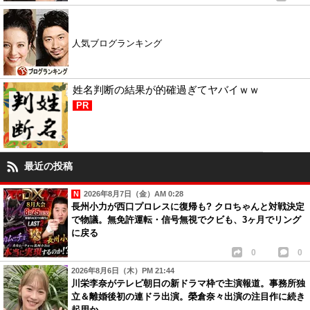
人気ブログランキング
姓名判断の結果が的確過ぎてヤバイｗｗ
PR
最近の投稿
2026年8月7日（金）AM 0:28
長州小力が西口プロレスに復帰も? クロちゃんと対戦決定
で物議。無免許運転・信号無視でクビも、3ヶ月でリング
に戻る
0
0
2026年8月6日（木）PM 21:44
川栄李奈がテレビ朝日の新ドラマ枠で主演報道。事務所独
立＆離婚後初の連ドラ出演。榮倉奈々出演の注目作に続き
起用か