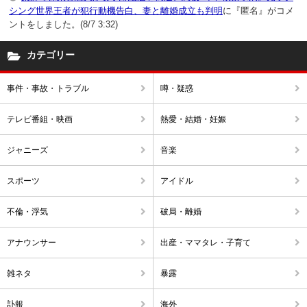
シング世界王者が犯行動機告白、妻と離婚成立も判明
に『匿名』がコメ
ントをしました。(8/7 3:32)
カテゴリー
事件・事故・トラブル
噂・疑惑
テレビ番組・映画
熱愛・結婚・妊娠
ジャニーズ
音楽
スポーツ
アイドル
不倫・浮気
破局・離婚
アナウンサー
出産・ママタレ・子育て
雑ネタ
暴露
訃報
海外