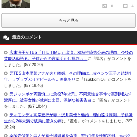
0
4
もっと見る
最近のコメント
広末涼子がTBS『THE TIME,』出演。双極性障害公表の理由、今後の
芸能活動語る。子供からの言葉明かし批判も…
に『匿名』がコメントを
しました。(8/7 20:20)
元TBS山本里菜アナが夫と離婚、その理由は…赤ベンツ王子と結婚4
年、ラブラブぶりアピールも…画像あり
に『TsukkomiQ』がコメントを
しました。(8/7 18:46)
元ジャンポケ斉藤慎二に懲役7年求刑。不同意性交事件で実刑判決が
濃厚に…被害女性が裁判に出廷、深刻な被害告白
に『匿名』がコメント
をしました。(8/7 18:44)
ティモンディ高岸宏行が妻・沢井美優と離婚、理由巡り憶測。子供誕
生から2年未満で破局に驚きの声
に『匿名』がコメントをしました。(8/7
18:24)
薬師寺保栄と恋人が養子縁組届を偽造、懲役1年を検察求刑。元ボク