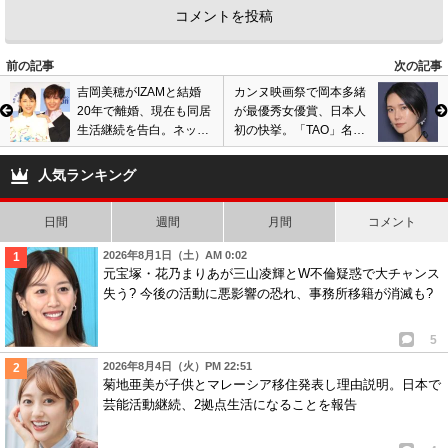
前の記事
次の記事
吉岡美穂がIZAMと結婚
カンヌ映画祭で岡本多緒
20年で離婚、現在も同居
が最優秀女優賞、日本人
生活継続を告白。ネット
初の快挙。「TAO」名義
で賛否の声
で有名モデル、ハリウッ
ド作品にも出演
人気ランキング
日間
週間
月間
コメント
2026年8月1日（土）AM 0:02
元宝塚・花乃まりあが三山凌輝とW不倫疑惑で大チャンス
失う? 今後の活動に悪影響の恐れ、事務所移籍が消滅も?
5
2026年8月4日（火）PM 22:51
菊地亜美が子供とマレーシア移住発表し理由説明。日本で
芸能活動継続、2拠点生活になることを報告