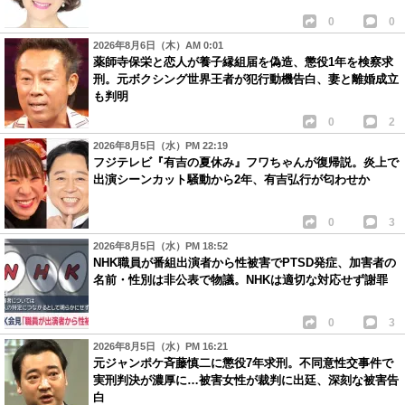
0
0
2026年8月6日（木）AM 0:01
薬師寺保栄と恋人が養子縁組届を偽造、懲役1年を検察求
刑。元ボクシング世界王者が犯行動機告白、妻と離婚成立
も判明
0
2
2026年8月5日（水）PM 22:19
フジテレビ『有吉の夏休み』フワちゃんが復帰説。炎上で
出演シーンカット騒動から2年、有吉弘行が匂わせか
0
3
2026年8月5日（水）PM 18:52
NHK職員が番組出演者から性被害でPTSD発症、加害者の
名前・性別は非公表で物議。NHKは適切な対応せず謝罪
0
3
2026年8月5日（水）PM 16:21
元ジャンポケ斉藤慎二に懲役7年求刑。不同意性交事件で
実刑判決が濃厚に…被害女性が裁判に出廷、深刻な被害告
白