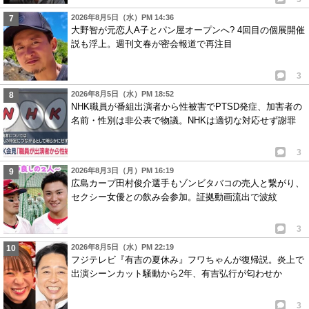
2026年8月5日（水）PM 14:36
大野智が元恋人A子とパン屋オープンへ? 4回目の個展開催
説も浮上。週刊文春が密会報道で再注目
3
2026年8月5日（水）PM 18:52
NHK職員が番組出演者から性被害でPTSD発症、加害者の
名前・性別は非公表で物議。NHKは適切な対応せず謝罪
3
2026年8月3日（月）PM 16:19
広島カープ田村俊介選手もゾンビタバコの売人と繋がり、
セクシー女優との飲み会参加。証拠動画流出で波紋
3
2026年8月5日（水）PM 22:19
フジテレビ『有吉の夏休み』フワちゃんが復帰説。炎上で
出演シーンカット騒動から2年、有吉弘行が匂わせか
3