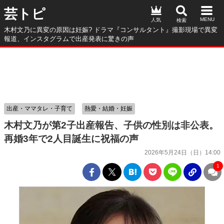
芸トピ
人気
木村文乃に異変の原因は妊娠? ドラマ『コンサルタント』撮影現場で異変
報道、インスタグラムで出産発表に驚きの声
出産・ママタレ・子育て
熱愛・結婚・妊娠
木村文乃が第2子出産報告、子供の性別は非公表。
再婚3年で2人目誕生に祝福の声
2026年5月24日（日）14:00
1