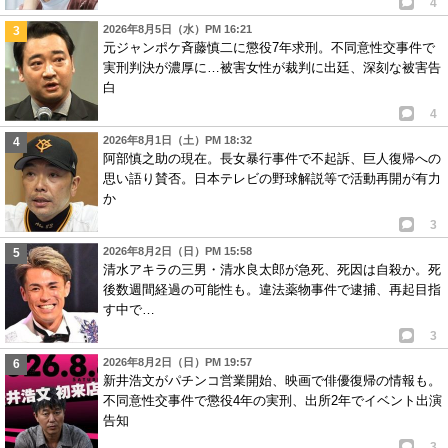
4
2026年8月5日（水）PM 16:21
元ジャンポケ斉藤慎二に懲役7年求刑。不同意性交事件で
実刑判決が濃厚に…被害女性が裁判に出廷、深刻な被害告
白
4
2026年8月1日（土）PM 18:32
阿部慎之助の現在。長女暴行事件で不起訴、巨人復帰への
思い語り賛否。日本テレビの野球解説等で活動再開が有力
か
3
2026年8月2日（日）PM 15:58
清水アキラの三男・清水良太郎が急死、死因は自殺か。死
後数週間経過の可能性も。違法薬物事件で逮捕、再起目指
す中で…
3
2026年8月2日（日）PM 19:57
新井浩文がパチンコ営業開始、映画で俳優復帰の情報も。
不同意性交事件で懲役4年の実刑、出所2年でイベント出演
告知
3