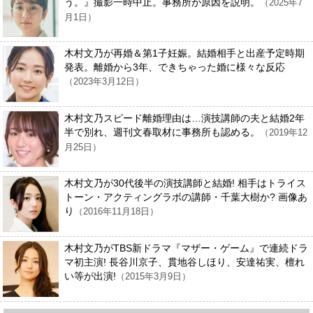
う。』撮影一時中止。事務所が原因を説明。
（2025年7
月1日）
木村文乃が再婚＆第1子妊娠。結婚相手と出産予定時期
発表。離婚から3年、できちゃった婚に様々な反応
（2023年3月12日）
木村文乃スピード離婚理由は…演技講師の夫と結婚2年
半で別れ、週刊文春取材に事務所も認める。
（2019年12
月25日）
木村文乃が30代後半の演技講師と結婚! 相手はトライス
トーン・アクティングラボの講師・千葉大樹か? 画像あ
り
（2016年11月18日）
木村文乃がTBS新ドラマ『マザー・ゲーム』で連続ドラ
マ初主演! 長谷川京子、貫地谷しほり、安達祐実、檀れ
い等が出演!
（2015年3月9日）