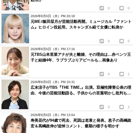
0
0
2026年8月6日（木）PM 20:18
元ME:I飯田栞月が芸能活動再開。ミュージカル『ファント
ム』ヒロイン役起用。スキャンダル経て女優に転身か
0
0
2026年8月6日（木）PM 17:16
元TBS山本里菜アナが夫と離婚、その理由は…赤ベンツ王
子と結婚4年、ラブラブぶりアピールも…画像あり
0
1
2026年8月6日（木）PM 15:31
広末涼子がTBS『THE TIME,』出演。双極性障害公表の理
由、今後の芸能活動語る。子供からの言葉明かし批判も…
0
2
2026年8月6日（木）PM 13:54
寿美花代が94歳で死去、死因は老衰と発表。息子の髙嶋政
宏＆髙嶋政伸が追悼コメント、最期の様子を明かす