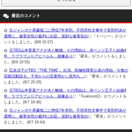
最近のコメント
元ジャンポケ斉藤慎二に懲役7年求刑。不同意性交事件で実刑判決が
濃厚に…被害女性が裁判に出廷、深刻な被害告白
に『ドバシー』がコメ
ントをしました。(8/8 15:57)
元TBS山本里菜アナが夫と離婚、その理由は…赤ベンツ王子と結婚4
年、ラブラブぶりアピールも…画像あり
に『匿名』がコメントをしまし
た。(8/8 10:55)
広末涼子がTBS『THE TIME,』出演。双極性障害公表の理由、今後の
芸能活動語る。子供からの言葉明かし批判も…
に『匿名』がコメントを
しました。(8/7 20:20)
元TBS山本里菜アナが夫と離婚、その理由は…赤ベンツ王子と結婚4
年、ラブラブぶりアピールも…画像あり
に『TsukkomiQ』がコメントを
しました。(8/7 18:46)
元ジャンポケ斉藤慎二に懲役7年求刑。不同意性交事件で実刑判決が
濃厚に…被害女性が裁判に出廷、深刻な被害告白
に『匿名』がコメント
をしました。(8/7 18:44)