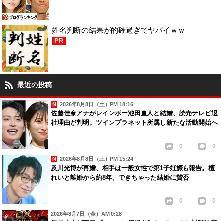
姓名判断の結果が的確過ぎてヤバイｗｗ
PR
最近の投稿
2026年8月8日（土）PM 18:16
佐藤佳奈アナがレインボー池田直人と結婚、読売テレビ退
社理由が判明。ツインプラネット所属し新たな活動開始へ
0
0
2026年8月8日（土）PM 15:24
及川光博が再婚、相手は一般女性で第1子妊娠も報告。檀
れいと離婚から約8年、できちゃった結婚に賛否
0
0
2026年8月7日（金）AM 0:28