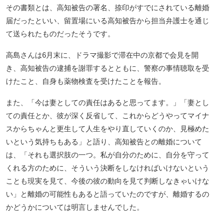
その書類とは、高知被告の署名、捺印がすでにされている離婚
届だったといい、留置場にいる高知被告から担当弁護士を通じ
て送られたものだったそうです。
高島さんは6月末に、ドラマ撮影で滞在中の京都で会見を開
き、高知被告の逮捕を謝罪するとともに、警察の事情聴取を受
けたこと、自身も薬物検査を受けたことを報告。
また、「今は妻としての責任はあると思ってます。」「妻とし
ての責任とか、彼が深く反省して、これからどうやってマイナ
スからちゃんと更生して人生をやり直していくのか、見極めた
いという気持ちもある」と語り、高知被告との離婚について
は、「それも選択肢の一つ。私が自分のために、自分を守って
くれる方のために、そういう決断をしなければいけないという
ことも現実を見て、今後の彼の動向を見て判断しなきゃいけな
い」と離婚の可能性もあると語っていたのですが、離婚するの
かどうかについては明言しませんでした。