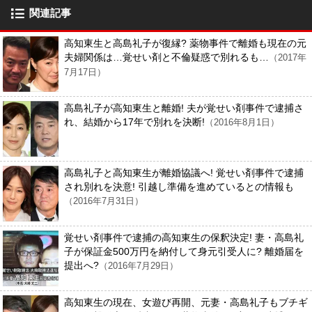
関連記事
高知東生と高島礼子が復縁? 薬物事件で離婚も現在の元
夫婦関係は…覚せい剤と不倫疑惑で別れるも…
（2017年
7月17日）
高島礼子が高知東生と離婚! 夫が覚せい剤事件で逮捕さ
れ、結婚から17年で別れを決断!
（2016年8月1日）
高島礼子と高知東生が離婚協議へ! 覚せい剤事件で逮捕
され別れを決意! 引越し準備を進めているとの情報も
（2016年7月31日）
覚せい剤事件で逮捕の高知東生の保釈決定! 妻・高島礼
子が保証金500万円を納付して身元引受人に? 離婚届を
提出へ?
（2016年7月29日）
高知東生の現在、女遊び再開、元妻・高島礼子もブチギ