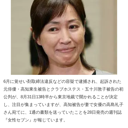
6月に覚せい剤取締法違反などの容疑で逮捕され、起訴された
元俳優・高知東生被告とクラブホステス・五十川敦子被告の初
公判が、8月31日13時半から東京地裁で開かれることが決定
し、注目が集まっていますが、高知被告が妻で女優の高島礼子
さん宛てに、1通の書類を送っていたことを28日発売の週刊誌
『女性セブン』が報じています。