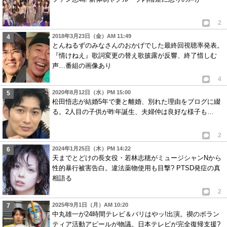
2
2018年3月23日（金）AM 11:49
とんねるずのみなさんのおかげでした最終回視聴率発表。
『情けねえ』歌詞変更の替え歌披露が反響、終了惜しむ
声…番組の画像あり
4
2020年8月12日（水）PM 15:00
松田悟志が結婚5年で妻と離婚、別れた理由をブログに綴
る。2人目の子供が昨年誕生、夫婦仲は良好な様子も…
2
2024年1月25日（木）PM 14:22
天までとどけの長女役・若林志穂がミュージシャンNから
性的暴行被害告白。違法薬物使用も目撃? PTSD発症の真
相語る
2
2025年9月1日（月）AM 10:20
中丸雄一が24時間テレビ＆バリはやッ!出演。禊のボラン
ティア活動アピールが物議。日本テレビが完全復帰支援?