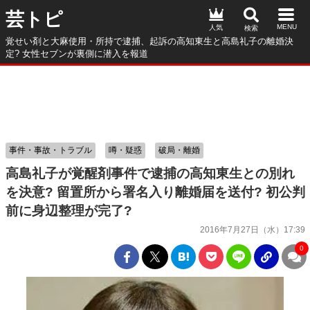
芸トピ
人気
覚せい剤と大麻使用・所持で逮捕、起訴の高知東生と高島礼子の離婚決
定? 女性セブンが裏側に潜入を報道
事件・事故・トラブル
噂・疑惑
破局・離婚
高島礼子が覚醒剤事件で逮捕の高知東生との別れ
を決意? 留置所から署名入り離婚届を送付? 初公判
前に身辺整理が完了?
2016年7月27日（水）17:39
0