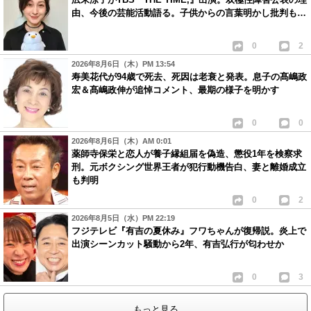
由、今後の芸能活動語る。子供からの言葉明かし批判も…
0
2
2026年8月6日（木）PM 13:54
寿美花代が94歳で死去、死因は老衰と発表。息子の髙嶋政
宏＆髙嶋政伸が追悼コメント、最期の様子を明かす
0
0
2026年8月6日（木）AM 0:01
薬師寺保栄と恋人が養子縁組届を偽造、懲役1年を検察求
刑。元ボクシング世界王者が犯行動機告白、妻と離婚成立
も判明
0
2
2026年8月5日（水）PM 22:19
フジテレビ『有吉の夏休み』フワちゃんが復帰説。炎上で
出演シーンカット騒動から2年、有吉弘行が匂わせか
0
3
もっと見る