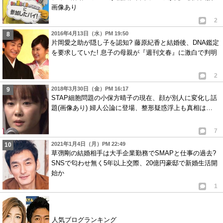
画像あり
2
2016年4月13日（水）PM 19:50
片岡愛之助が隠し子を認知? 藤原紀香と結婚後、DNA鑑定
を要求していた! 息子の母親が『週刊文春』に激白で判明
2
2018年3月30日（金）PM 16:17
STAP細胞問題の小保方晴子の現在、顔が別人に変化し話
題(画像あり) 婦人公論に登場、整形疑惑浮上も真相は…
7
2021年1月4日（月）PM 22:49
草彅剛の結婚相手は大手企業勤務でSMAPと仕事の過去?
SNSで匂わせ無く5年以上交際、20億円豪邸で新婚生活開
始か
1
人気ブログランキング