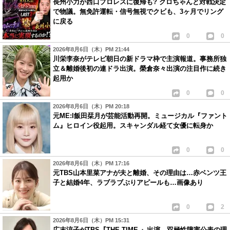
長州小力が西口プロレスに復帰も? クロちゃんと対戦決定
で物議。無免許運転・信号無視でクビも、3ヶ月でリング
に戻る
0
0
2026年8月6日（木）PM 21:44
川栄李奈がテレビ朝日の新ドラマ枠で主演報道。事務所独
立＆離婚後初の連ドラ出演。榮倉奈々出演の注目作に続き
起用か
0
0
2026年8月6日（木）PM 20:18
元ME:I飯田栞月が芸能活動再開。ミュージカル『ファント
ム』ヒロイン役起用。スキャンダル経て女優に転身か
0
0
2026年8月6日（木）PM 17:16
元TBS山本里菜アナが夫と離婚、その理由は…赤ベンツ王
子と結婚4年、ラブラブぶりアピールも…画像あり
0
2
2026年8月6日（木）PM 15:31
広末涼子がTBS『THE TIME,』出演。双極性障害公表の理