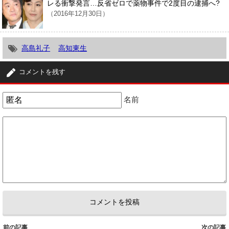
レる衝撃発言…反省ゼロで薬物事件で2度目の逮捕へ?
（2016年12月30日）
高島礼子
高知東生
コメントを残す
名前
前の記事
次の記事