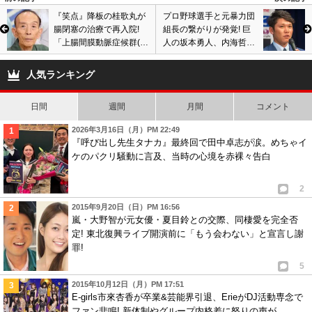
『笑点』降板の桂歌丸が
プロ野球選手と元暴力団
腸閉塞の治療で再入院!
組長の繋がりが発覚! 巨
「上腸間膜動脈症候群(十
人の坂本勇人、内海哲
二指腸狭窄症)」発症で治
也、長野久義がアウト、
療し、8月にも退院予定
OB・橋本清との交際禁止
人気ランキング
令も
日間
週間
月間
コメント
2026年3月16日（月）PM 22:49
『呼び出し先生タナカ』最終回で田中卓志が涙。めちゃイ
ケのパクリ騒動に言及、当時の心境を赤裸々告白
2
2015年9月20日（日）PM 16:56
嵐・大野智が元女優・夏目鈴との交際、同棲愛を完全否
定! 東北復興ライブ開演前に「もう会わない」と宣言し謝
罪!
5
2015年10月12日（月）PM 17:51
E-girls市來杏香が卒業&芸能界引退、ErieがDJ活動専念で
ファン悲鳴! 新体制やグループ内格差に怒りの声が