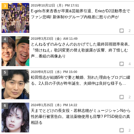
2015年10月12日（月）PM 17:51
E-girls市來杏香が卒業&芸能界引退、ErieがDJ活動専念で
ファン悲鳴! 新体制やグループ内格差に怒りの声が
2
2018年3月23日（金）AM 11:49
とんねるずのみなさんのおかげでした最終回視聴率発表。
『情けねえ』歌詞変更の替え歌披露が反響、終了惜しむ
声…番組の画像あり
4
2020年8月12日（水）PM 15:00
松田悟志が結婚5年で妻と離婚、別れた理由をブログに綴
る。2人目の子供が昨年誕生、夫婦仲は良好な様子も…
2
2024年1月25日（木）PM 14:22
天までとどけの長女役・若林志穂がミュージシャンNから
性的暴行被害告白。違法薬物使用も目撃? PTSD発症の真
相語る
2