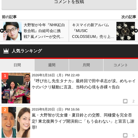
前の記事
次の記事
大野智が今年『NHK紅白
キスマイの新アルバム
歌合戦』白組司会に挑
『MUSIC
戦? 嵐メンバーが交代で
COLOSSEUM』売り上げ
担当、相葉雅紀が放送事
低迷、原因は横尾渉の熱
故状態で不安の声も…
愛スキャンダル? ファン
人気ランキング
がブチギレ激怒し…
日間
週間
月間
コメント
2026年3月16日（月）PM 22:49
『呼び出し先生タナカ』最終回で田中卓志が涙。めちゃイ
ケのパクリ騒動に言及、当時の心境を赤裸々告白
2
2015年9月20日（日）PM 16:56
嵐・大野智が元女優・夏目鈴との交際、同棲愛を完全否
定! 東北復興ライブ開演前に「もう会わない」と宣言し謝
罪!
5