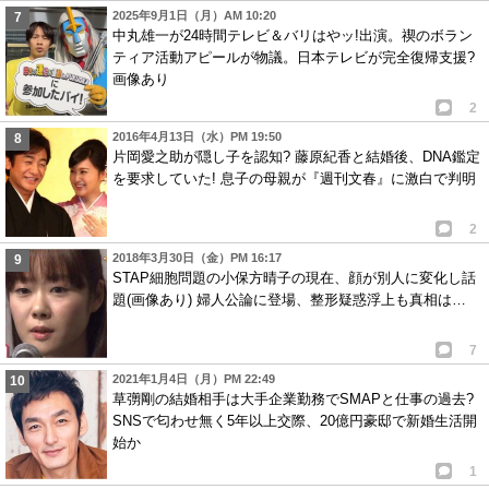
2025年9月1日（月）AM 10:20
中丸雄一が24時間テレビ＆バリはやッ!出演。禊のボラン
ティア活動アピールが物議。日本テレビが完全復帰支援?
画像あり
2
2016年4月13日（水）PM 19:50
片岡愛之助が隠し子を認知? 藤原紀香と結婚後、DNA鑑定
を要求していた! 息子の母親が『週刊文春』に激白で判明
2
2018年3月30日（金）PM 16:17
STAP細胞問題の小保方晴子の現在、顔が別人に変化し話
題(画像あり) 婦人公論に登場、整形疑惑浮上も真相は…
7
2021年1月4日（月）PM 22:49
草彅剛の結婚相手は大手企業勤務でSMAPと仕事の過去?
SNSで匂わせ無く5年以上交際、20億円豪邸で新婚生活開
始か
1