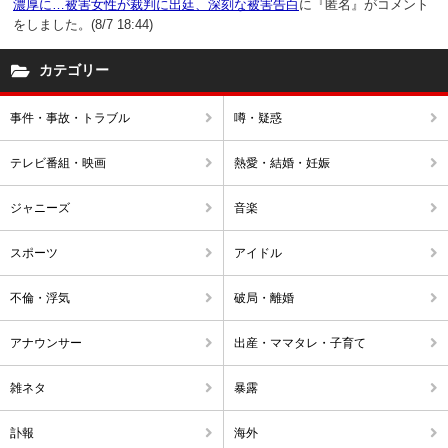
濃厚に…被害女性が裁判に出廷、深刻な被害告白
に『匿名』がコメント
をしました。(8/7 18:44)
カテゴリー
事件・事故・トラブル
噂・疑惑
テレビ番組・映画
熱愛・結婚・妊娠
ジャニーズ
音楽
スポーツ
アイドル
不倫・浮気
破局・離婚
アナウンサー
出産・ママタレ・子育て
雑ネタ
暴露
訃報
海外