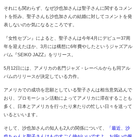
それにも関わらず、なぜ沙也加さんは聖子さんに関するコメン
トを拒み、聖子さんも沙也加さんの結婚に対してコメントを発
表しないのか気になるところです。
『女性セブン』によると、聖子さんは今年4月にデビュー37周
年を迎えたほか、3月には構想に6年費やしたというジャズアル
バム『SEIKO JAZZ』をリリース。
5月12日には、アメリカの名門ジャズ・レーベルからも同アル
バムのリリースが決定している力作。
アメリカでの成功を悲願としている聖子さんは相当意気込んで
おり、プロモーション活動によってアメリカに滞在することも
多く、日本とアメリカを行ったり来たりの忙しい日々を送って
いるといいます。
そして、沙也加さんの知人も2人の関係について、
「最近、沙
也ちゃんと聖子さんはものすごく仲がいいですよ。お揃いの服