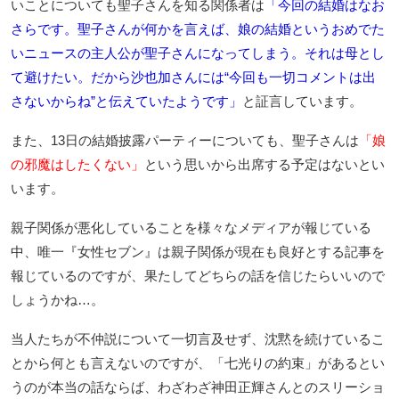
いことについても聖子さんを知る関係者は
「今回の結婚はなお
さらです。聖子さんが何かを言えば、娘の結婚というおめでた
いニュースの主人公が聖子さんになってしまう。それは母とし
て避けたい。だから沙也加さんには“今回も一切コメントは出
さないからね”と伝えていたようです」
と証言しています。
また、13日の結婚披露パーティーについても、聖子さんは
「娘
の邪魔はしたくない」
という思いから出席する予定はないとい
います。
親子関係が悪化していることを様々なメディアが報じている
中、唯一『女性セブン』は親子関係が現在も良好とする記事を
報じているのですが、果たしてどちらの話を信じたらいいので
しょうかね…。
当人たちが不仲説について一切言及せず、沈黙を続けているこ
とから何とも言えないのですが、「七光りの約束」があるとい
うのが本当の話ならば、わざわざ神田正輝さんとのスリーショ