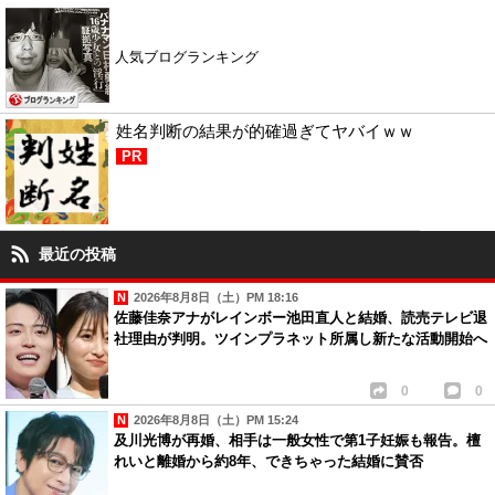
人気ブログランキング
姓名判断の結果が的確過ぎてヤバイｗｗ
PR
最近の投稿
2026年8月8日（土）PM 18:16
佐藤佳奈アナがレインボー池田直人と結婚、読売テレビ退
社理由が判明。ツインプラネット所属し新たな活動開始へ
0
0
2026年8月8日（土）PM 15:24
及川光博が再婚、相手は一般女性で第1子妊娠も報告。檀
れいと離婚から約8年、できちゃった結婚に賛否