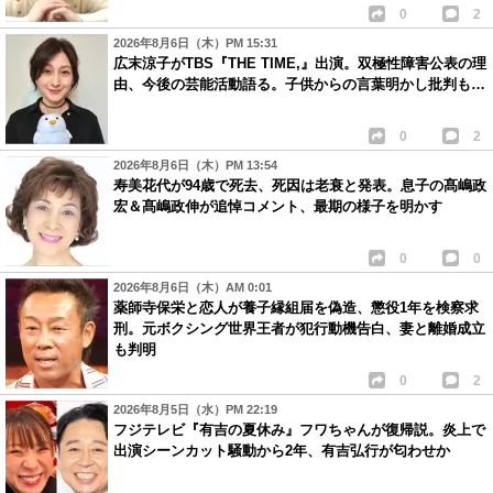
0
2
2026年8月6日（木）PM 15:31
広末涼子がTBS『THE TIME,』出演。双極性障害公表の理
由、今後の芸能活動語る。子供からの言葉明かし批判も…
0
2
2026年8月6日（木）PM 13:54
寿美花代が94歳で死去、死因は老衰と発表。息子の髙嶋政
宏＆髙嶋政伸が追悼コメント、最期の様子を明かす
0
0
2026年8月6日（木）AM 0:01
薬師寺保栄と恋人が養子縁組届を偽造、懲役1年を検察求
刑。元ボクシング世界王者が犯行動機告白、妻と離婚成立
も判明
0
2
2026年8月5日（水）PM 22:19
フジテレビ『有吉の夏休み』フワちゃんが復帰説。炎上で
出演シーンカット騒動から2年、有吉弘行が匂わせか