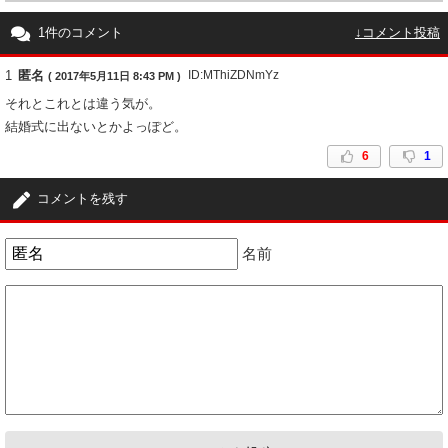
1件のコメント
↓コメント投稿
1
匿名
ID:MThiZDNmYz
( 2017年5月11日 8:43 PM )
それとこれとは違う気が。
結婚式に出ないとかよっぽど。
6
1
コメントを残す
名前