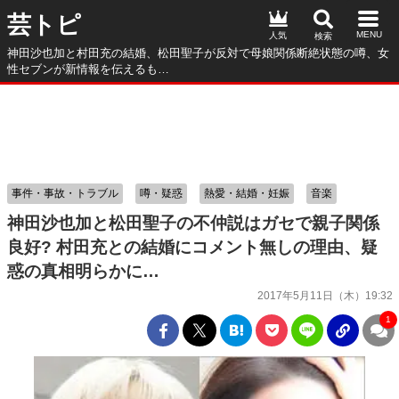
芸トピ
人気
神田沙也加と村田充の結婚、松田聖子が反対で母娘関係断絶状態の噂、女
性セブンが新情報を伝えるも…
事件・事故・トラブル
噂・疑惑
熱愛・結婚・妊娠
音楽
神田沙也加と松田聖子の不仲説はガセで親子関係
良好? 村田充との結婚にコメント無しの理由、疑
惑の真相明らかに…
2017年5月11日（木）19:32
1