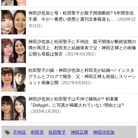
神田沙也加と母・松田聖子が親子関係断絶? 5年間音信
不通、今が一番悪い状態と週刊文春報道も…
（2019年12
月11日）
神田沙也加と松田聖子に不仲説、親子関係が断絶状態の
噂が再浮上…村田充と結婚発表で父・神田正輝との画像
公開も母親は無言
（2017年4月28日）
松田聖子の娘・神田沙也加と村田充が結婚へ! インスタ
グラムとブログで報告、父・神田正輝も祝福しスリーシ
ョット画像公開
（2017年4月26日）
神田沙也加と松田聖子は不仲で確執が? 初著書
『Dollygirl』に写真が掲載されていない理由とは?
（2015年1月29日）
不仲説
村田充
松田聖子
神田正輝
神田沙也加