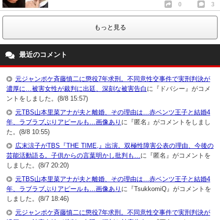
0
3
もっと見る
最近のコメント
元ジャンポケ斉藤慎二に懲役7年求刑。不同意性交事件で実刑判決が
濃厚に…被害女性が裁判に出廷、深刻な被害告白
に『ドバシー』がコメ
ントをしました。(8/8 15:57)
元TBS山本里菜アナが夫と離婚、その理由は…赤ベンツ王子と結婚4
年、ラブラブぶりアピールも…画像あり
に『匿名』がコメントをしまし
た。(8/8 10:55)
広末涼子がTBS『THE TIME,』出演。双極性障害公表の理由、今後の
芸能活動語る。子供からの言葉明かし批判も…
に『匿名』がコメントを
しました。(8/7 20:20)
元TBS山本里菜アナが夫と離婚、その理由は…赤ベンツ王子と結婚4
年、ラブラブぶりアピールも…画像あり
に『TsukkomiQ』がコメントを
しました。(8/7 18:46)
元ジャンポケ斉藤慎二に懲役7年求刑。不同意性交事件で実刑判決が