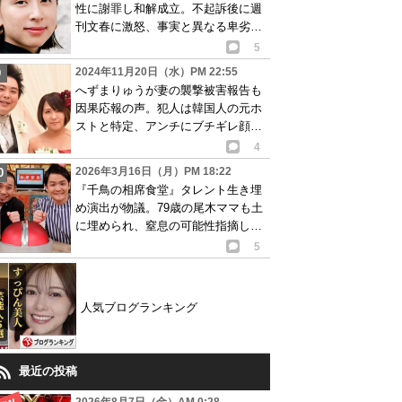
性に謝罪し和解成立。不起訴後に週
刊文春に激怒、事実と異なる卑劣記
事と批判も…
5
2024年11月20日（水）PM 22:55
へずまりゅうが妻の襲撃被害報告も
因果応報の声。犯人は韓国人の元ホ
ストと特定、アンチにブチギレ顔写
真も公開し…
4
2026年3月16日（月）PM 18:22
『千鳥の相席食堂』タレント生き埋
め演出が物議。79歳の尾木ママも土
に埋められ、窒息の可能性指摘し…
画像あり
5
人気ブログランキング
最近の投稿