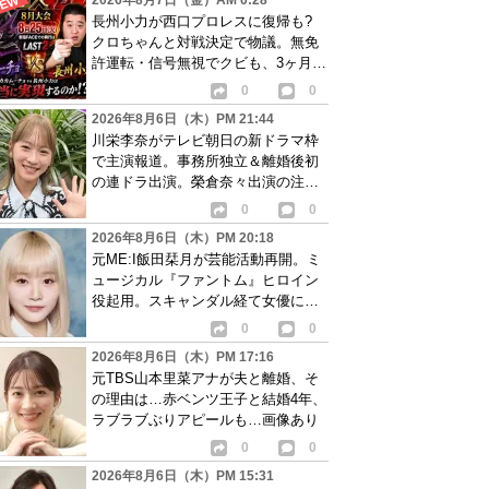
2026年8月7日（金）AM 0:28
長州小力が西口プロレスに復帰も?
クロちゃんと対戦決定で物議。無免
許運転・信号無視でクビも、3ヶ月で
リングに戻る
0
0
2026年8月6日（木）PM 21:44
川栄李奈がテレビ朝日の新ドラマ枠
で主演報道。事務所独立＆離婚後初
の連ドラ出演。榮倉奈々出演の注目
作に続き起用か
0
0
2026年8月6日（木）PM 20:18
元ME:I飯田栞月が芸能活動再開。ミ
ュージカル『ファントム』ヒロイン
役起用。スキャンダル経て女優に転
身か
0
0
2026年8月6日（木）PM 17:16
元TBS山本里菜アナが夫と離婚、そ
の理由は…赤ベンツ王子と結婚4年、
ラブラブぶりアピールも…画像あり
0
0
2026年8月6日（木）PM 15:31