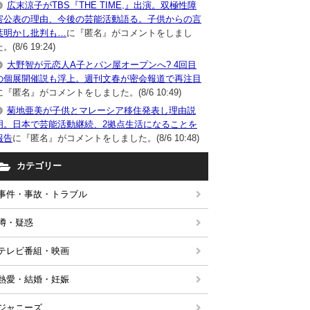
広末涼子がTBS『THE TIME,』出演。双極性障
害公表の理由、今後の芸能活動語る。子供からの言
葉明かし批判も…
に『匿名』がコメントをしまし
。(8/6 19:24)
大野智が元恋人A子とパン屋オープンへ? 4回目
の個展開催説も浮上。週刊文春が密会報道で再注目
に『匿名』がコメントをしました。(8/6 10:49)
菊地亜美が子供とマレーシア移住発表し理由説
明。日本で芸能活動継続、2拠点生活になることを
報告
に『匿名』がコメントをしました。(8/6 10:48)
カテゴリー
事件・事故・トラブル
噂・疑惑
テレビ番組・映画
熱愛・結婚・妊娠
ジャニーズ