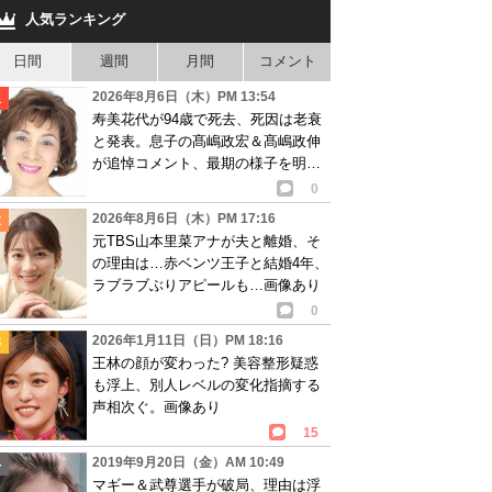
人気ランキング
日間
週間
月間
コメント
2026年8月6日（木）PM 13:54
寿美花代が94歳で死去、死因は老衰
と発表。息子の髙嶋政宏＆髙嶋政伸
が追悼コメント、最期の様子を明か
す
0
2026年8月6日（木）PM 17:16
元TBS山本里菜アナが夫と離婚、そ
の理由は…赤ベンツ王子と結婚4年、
ラブラブぶりアピールも…画像あり
0
2026年1月11日（日）PM 18:16
王林の顔が変わった? 美容整形疑惑
も浮上、別人レベルの変化指摘する
声相次ぐ。画像あり
15
2019年9月20日（金）AM 10:49
マギー＆武尊選手が破局、理由は浮