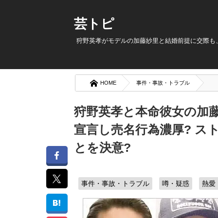
芸トピ
狩野英孝がモデルの加藤紗里と結婚前提に交際も、
HOME
事件・事故・トラブル
狩野英孝と本命彼女の加藤
宣言し売名行為濃厚? ス
とを決意?
事件・事故・トラブル
噂・疑惑
熱愛