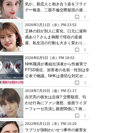
気か。新恋人と抱き合う姿をフライ
デー報道。二股不倫交際疑惑の過去
も…画像あり
6
2026年3月11日（水）PM 23:52
王林の顔が別人に変化、口元に違和
感あり? さんま御殿で現在の姿披
露、私生活の行動も大きく変わり…
画像あり
9
2026年8月5日（水）PM 18:52
NHK職員が番組出演者から性被害で
PTSD発症、加害者の名前・性別は非
公表で物議。NHKは適切な対応せず
謝罪
3
2018年7月20日（金）PM 21:17
吉沢亮の彼女は志保? 交際疑惑、匂
わせ行為にファン激怒…仮面ライダ
ーフォーゼ共演し親密関係に? 画像
あり
2
2022年8月11日（木）PM 15:20
ラブリが強制わいせつ事件の被害女