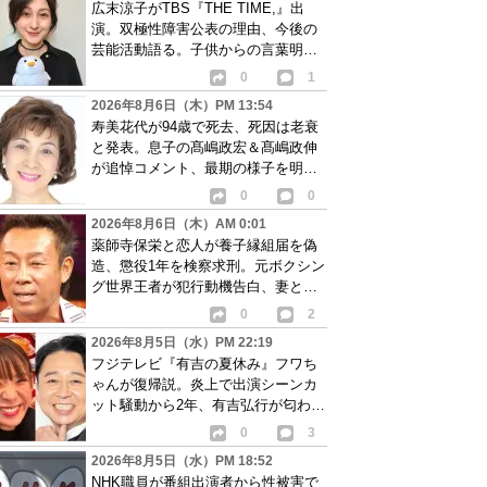
広末涼子がTBS『THE TIME,』出
演。双極性障害公表の理由、今後の
芸能活動語る。子供からの言葉明か
し批判も…
0
1
2026年8月6日（木）PM 13:54
寿美花代が94歳で死去、死因は老衰
と発表。息子の髙嶋政宏＆髙嶋政伸
が追悼コメント、最期の様子を明か
す
0
0
2026年8月6日（木）AM 0:01
薬師寺保栄と恋人が養子縁組届を偽
造、懲役1年を検察求刑。元ボクシン
グ世界王者が犯行動機告白、妻と離
婚成立も判明
0
2
2026年8月5日（水）PM 22:19
フジテレビ『有吉の夏休み』フワち
ゃんが復帰説。炎上で出演シーンカ
ット騒動から2年、有吉弘行が匂わせ
か
0
3
2026年8月5日（水）PM 18:52
NHK職員が番組出演者から性被害で