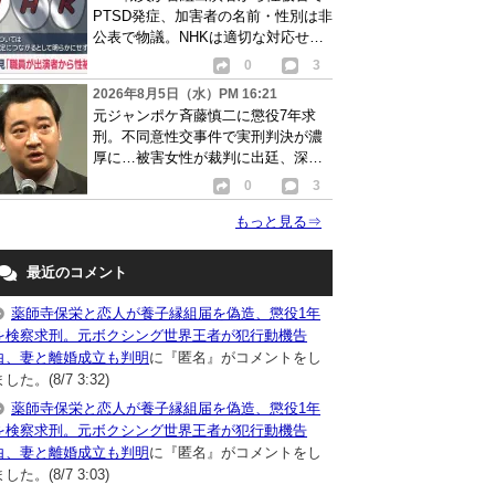
PTSD発症、加害者の名前・性別は非
公表で物議。NHKは適切な対応せず
謝罪
0
3
2026年8月5日（水）PM 16:21
元ジャンポケ斉藤慎二に懲役7年求
刑。不同意性交事件で実刑判決が濃
厚に…被害女性が裁判に出廷、深刻
な被害告白
0
3
もっと見る
⇒
最近のコメント
薬師寺保栄と恋人が養子縁組届を偽造、懲役1年
を検察求刑。元ボクシング世界王者が犯行動機告
白、妻と離婚成立も判明
に『匿名』がコメントをし
した。(8/7 3:32)
薬師寺保栄と恋人が養子縁組届を偽造、懲役1年
を検察求刑。元ボクシング世界王者が犯行動機告
白、妻と離婚成立も判明
に『匿名』がコメントをし
した。(8/7 3:03)