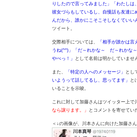
りしたので言ってみました」「わたしは
彼女づらもしているし、自慢話も友達に
んだから、誰かにこそこそしなくていい
ツイート。
交際相手については、
「相手が誰かは言
うね(^^)」「だ～れかな～ だ～れか
やべっ！」
として名前は明かしていませ
また、
「特定の人へのメッセージ」
とし
いようって話してるし、思ってます」
と
いることを示唆。
これに対して加藤さんはツイッター上で
なら譲ります。」
とコメントを寄せてい
＜↓の画像が、川本さんに向けた加藤さ