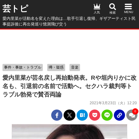
芸トピ
人気
愛内里菜が活動名を変えた理由は…歌手引退し復帰、ギザアーティスト民
事提訴後に再出発巡り憶測飛び交う
事件・事故・トラブル
噂・疑惑
音楽
愛内里菜が芸名戻し再始動発表。Rや垣内りかに改
名も、引退前の名前で活動へ。セクハラ裁判等ト
ラブル勃発で賛否両論
2021年3月23日（火）12:20
0