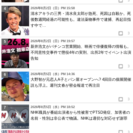
3
2026年8月2日（日）PM 15:58
清水アキラの三男・清水良太郎が急死、死因は自殺か。死
後数週間経過の可能性も。違法薬物事件で逮捕、再起目指
す中で…
3
2026年8月2日（日）PM 19:57
新井浩文がパチンコ営業開始、映画で俳優復帰の情報も。
不同意性交事件で懲役4年の実刑、出所2年でイベント出演
告知
3
2026年8月5日（水）PM 14:36
大野智が元恋人A子とパン屋オープンへ? 4回目の個展開催
説も浮上。週刊文春が密会報道で再注目
3
2026年8月5日（水）PM 18:52
NHK職員が番組出演者から性被害でPTSD発症、加害者の
名前・性別は非公表で物議。NHKは適切な対応せず謝罪
3