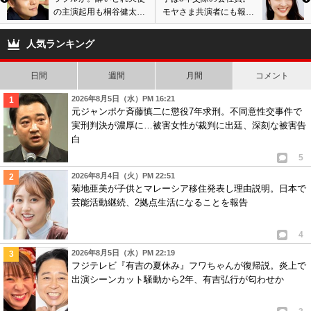
の主演起用も桐谷健太に
モヤさま共演者にも報
交代説。ラジエーション
告、入籍後も仕事継続へ
ハウスの続編放送情報も
人気ランキング
日間
週間
月間
コメント
2026年8月5日（水）PM 16:21
元ジャンポケ斉藤慎二に懲役7年求刑。不同意性交事件で
実刑判決が濃厚に…被害女性が裁判に出廷、深刻な被害告
白
5
2026年8月4日（火）PM 22:51
菊地亜美が子供とマレーシア移住発表し理由説明。日本で
芸能活動継続、2拠点生活になることを報告
4
2026年8月5日（水）PM 22:19
フジテレビ『有吉の夏休み』フワちゃんが復帰説。炎上で
出演シーンカット騒動から2年、有吉弘行が匂わせか