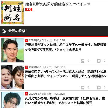
姓名判断の結果が的確過ぎてヤバイｗｗ
PR
最近の投稿
2026年8月8日（土）PM 18:52
戸塚純貴が彼女と結婚、相手は年下の一般女性。熱愛報道
から3週間で電撃婚。2ショット画像あり
0
0
2026年8月8日（土）PM 18:16
佐藤佳奈アナがレインボー池田直人と結婚、読売テレビ退
社理由が判明。ツインプラネット所属し新たな活動開始へ
0
0
2026年8月8日（土）PM 15:24
及川光博が再婚、相手は一般女性で第1子妊娠も報告。檀
れいと離婚から約8年、できちゃった結婚に賛否