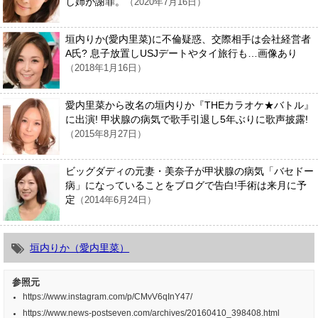
し姉が謝罪。
（2020年7月16日）
垣内りか(愛内里菜)に不倫疑惑、交際相手は会社経営者
A氏? 息子放置しUSJデートやタイ旅行も…画像あり
（2018年1月16日）
愛内里菜から改名の垣内りか『THEカラオケ★バトル』
に出演! 甲状腺の病気で歌手引退し5年ぶりに歌声披露!
（2015年8月27日）
ビッグダディの元妻・美奈子が甲状腺の病気「バセドー
病」になっていることをブログで告白!手術は来月に予
定
（2014年6月24日）
垣内りか（愛内里菜）
参照元
https://www.instagram.com/p/CMvV6qInY47/
https://www.news-postseven.com/archives/20160410_398408.html