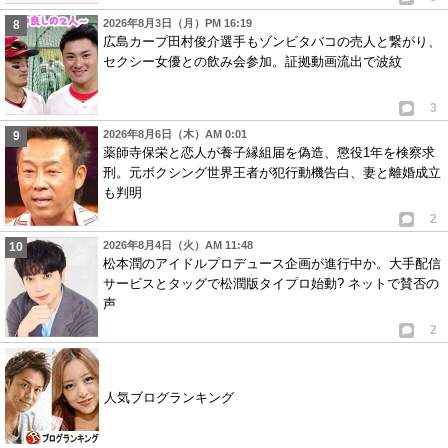
2026年8月3日（月）PM 16:19
広島カープ田村俊介選手もゾンビタバコの売人と繋がり、
セクシー女優との飲み会参加。証拠動画流出で波紋
3
2026年8月6日（木）AM 0:01
薬師寺保栄と恋人が養子縁組届を偽造、懲役1年を検察求
刑。元ボクシング世界王者が犯行動機告白、妻と離婚成立
も判明
2
2026年8月4日（火）AM 11:48
松本潤のアイドルプロデュース企画が進行中か。大手配信
サービスとタッグで松潤版タイプロ始動? ネットで賛否の
声
2
人気ブログランキング