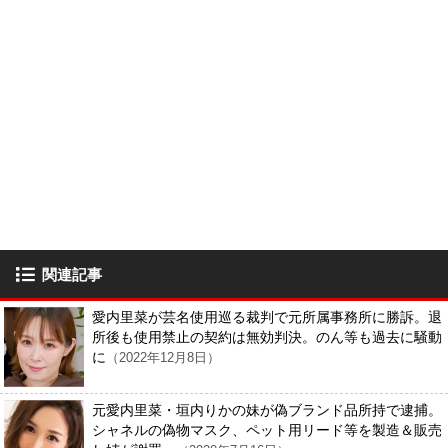
関連記事
愛内里菜が芸名使用巡る裁判で元所属事務所に勝訴。退
所後も使用禁止の契約は無効判決。のん等も過去に騒動
に
（2022年12月8日）
元愛内里菜・垣内りかの妹が偽ブランド品所持で逮捕。
シャネルの偽物マスク、ペット用リード等を製造＆販売