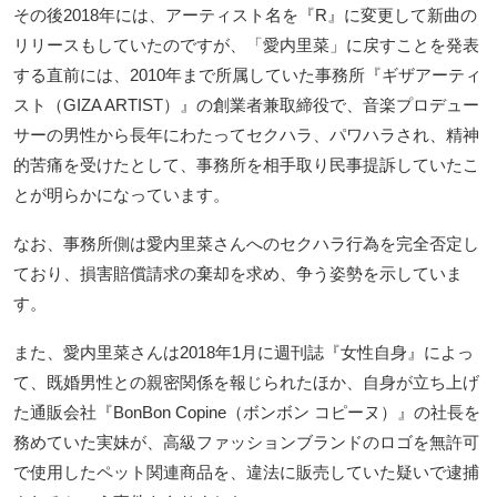
その後2018年には、アーティスト名を『R』に変更して新曲の
リリースもしていたのですが、「愛内里菜」に戻すことを発表
する直前には、2010年まで所属していた事務所『ギザアーティ
スト（GIZA ARTIST）』の創業者兼取締役で、音楽プロデュー
サーの男性から長年にわたってセクハラ、パワハラされ、精神
的苦痛を受けたとして、事務所を相手取り民事提訴していたこ
とが明らかになっています。
なお、事務所側は愛内里菜さんへのセクハラ行為を完全否定し
ており、損害賠償請求の棄却を求め、争う姿勢を示していま
す。
また、愛内里菜さんは2018年1月に週刊誌『女性自身』によっ
て、既婚男性との親密関係を報じられたほか、自身が立ち上げ
た通販会社『BonBon Copine（ボンボン コピーヌ）』の社長を
務めていた実妹が、高級ファッションブランドのロゴを無許可
で使用したペット関連商品を、違法に販売していた疑いで逮捕