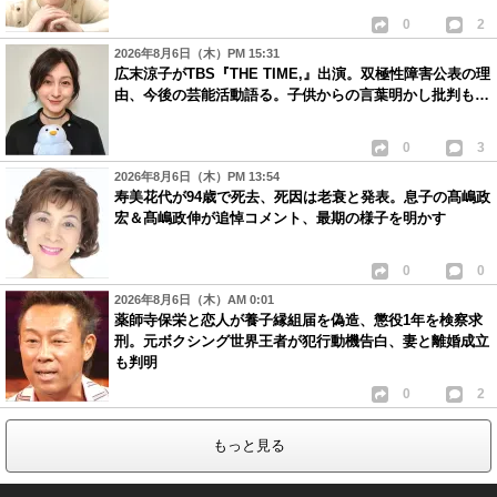
0
2
2026年8月6日（木）PM 15:31
広末涼子がTBS『THE TIME,』出演。双極性障害公表の理
由、今後の芸能活動語る。子供からの言葉明かし批判も…
0
3
2026年8月6日（木）PM 13:54
寿美花代が94歳で死去、死因は老衰と発表。息子の髙嶋政
宏＆髙嶋政伸が追悼コメント、最期の様子を明かす
0
0
2026年8月6日（木）AM 0:01
薬師寺保栄と恋人が養子縁組届を偽造、懲役1年を検察求
刑。元ボクシング世界王者が犯行動機告白、妻と離婚成立
も判明
0
2
もっと見る