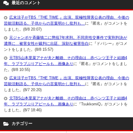
最近のコメント
広末涼子がTBS『THE TIME,』出演。双極性障害公表の理由、今後の
芸能活動語る。子供からの言葉明かし批判も…
に『匿名』がコメントを
しました。(8/8 20:07)
元ジャンポケ斉藤慎二に懲役7年求刑。不同意性交事件で実刑判決が
濃厚に…被害女性が裁判に出廷、深刻な被害告白
に『ドバシー』がコメ
ントをしました。(8/8 15:57)
元TBS山本里菜アナが夫と離婚、その理由は…赤ベンツ王子と結婚4
年、ラブラブぶりアピールも…画像あり
に『匿名』がコメントをしまし
た。(8/8 10:55)
広末涼子がTBS『THE TIME,』出演。双極性障害公表の理由、今後の
芸能活動語る。子供からの言葉明かし批判も…
に『匿名』がコメントを
しました。(8/7 20:20)
元TBS山本里菜アナが夫と離婚、その理由は…赤ベンツ王子と結婚4
年、ラブラブぶりアピールも…画像あり
に『TsukkomiQ』がコメントを
しました。(8/7 18:46)
カテゴリー