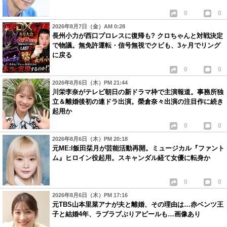
0
0
2026年8月7日（金）AM 0:28
長州小力が西口プロレスに復帰も? クロちゃんと対戦決定
で物議。無免許運転・信号無視でクビも、3ヶ月でリング
に戻る
0
0
2026年8月6日（木）PM 21:44
川栄李奈がテレビ朝日の新ドラマ枠で主演報道。事務所独
立＆離婚後初の連ドラ出演。榮倉奈々出演の注目作に続き
起用か
0
0
2026年8月6日（木）PM 20:18
元ME:I飯田栞月が芸能活動再開。ミュージカル『ファント
ム』ヒロイン役起用。スキャンダル経て女優に転身か
0
0
2026年8月6日（木）PM 17:16
元TBS山本里菜アナが夫と離婚、その理由は…赤ベンツ王
子と結婚4年、ラブラブぶりアピールも…画像あり