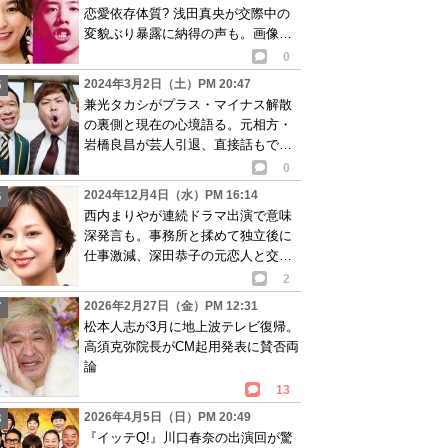
恋愛依存体質? 浅田真央が交際中の
変貌ぶり暴露に納得の声も。画像あ
り
0
2024年3月2日（土）PM 20:47
兼光タカシがプラス・マイナス解散
の裏側と現在の心境語る。元相方・
岩橋良昌が芸人引退、直接話もでき
ず…
0
2024年12月4日（水）PM 16:14
西内まりやが連続ドラマ出演で意味
深発言も。事務所と揉めて独立後に
仕事激減、深田恭子の元恋人と交際
も即破局し…
2
2026年2月27日（金）PM 12:31
松本人志が3月に地上波テレビ復帰。
高須克弥院長がCM起用発表に賛否両
論
13
2026年4月5日（日）PM 20:49
『イッテQ!』川口春奈の出演回が驚