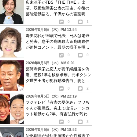
広末涼子がTBS『THE TIME,』出
演。双極性障害公表の理由、今後の
芸能活動語る。子供からの言葉明か
し批判も…
0
1
2026年8月6日（木）PM 13:54
寿美花代が94歳で死去、死因は老衰
と発表。息子の髙嶋政宏＆髙嶋政伸
が追悼コメント、最期の様子を明か
す
0
0
2026年8月6日（木）AM 0:01
薬師寺保栄と恋人が養子縁組届を偽
造、懲役1年を検察求刑。元ボクシン
グ世界王者が犯行動機告白、妻と離
婚成立も判明
0
2
2026年8月5日（水）PM 22:19
フジテレビ『有吉の夏休み』フワち
ゃんが復帰説。炎上で出演シーンカ
ット騒動から2年、有吉弘行が匂わせ
か
0
3
2026年8月5日（水）PM 18:52
NHK職員が番組出演者から性被害で