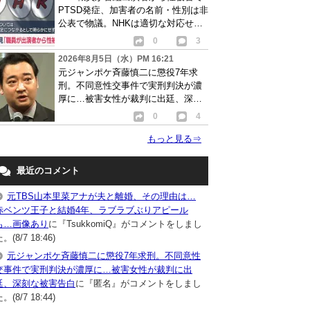
PTSD発症、加害者の名前・性別は非
公表で物議。NHKは適切な対応せず
謝罪
0
3
2026年8月5日（水）PM 16:21
元ジャンポケ斉藤慎二に懲役7年求
刑。不同意性交事件で実刑判決が濃
厚に…被害女性が裁判に出廷、深刻
な被害告白
0
4
もっと見る
⇒
最近のコメント
元TBS山本里菜アナが夫と離婚、その理由は…
赤ベンツ王子と結婚4年、ラブラブぶりアピール
も…画像あり
に『TsukkomiQ』がコメントをしまし
。(8/7 18:46)
元ジャンポケ斉藤慎二に懲役7年求刑。不同意性
交事件で実刑判決が濃厚に…被害女性が裁判に出
廷、深刻な被害告白
に『匿名』がコメントをしまし
。(8/7 18:44)