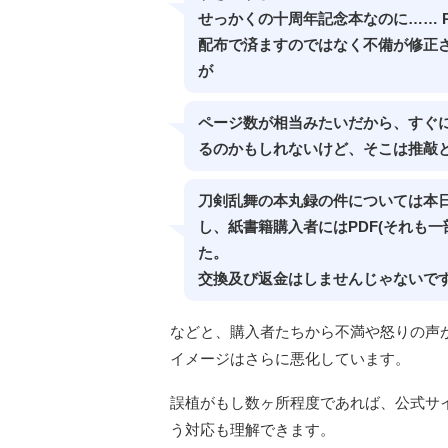
せっかくの十周年記念本なのに…… 
配布で済ますのではなく不備が修正
が
ページ数が相当みたいだから、すぐ
るのかもしれないけど、そこは推敲
刀剣乱舞の本丸録の件については本
し、紙書籍購入者にはPDF(それも
た。
交換及び返金はしませんじゃないで
などと、購入者たちから不満や怒りの声
イメージはさらに悪化しています。
誤植がもし数ヶ所程度であれば、公式サ
う対応も理解できます。