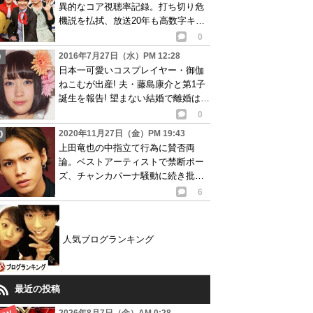
異的なコア視聴率記録。打ち切り危
機説を払拭、放送20年も高数字キー
プ
0
2016年7月27日（水）PM 12:28
日本一可愛いコスプレイヤー・御伽
ねこむが出産! 夫・藤島康介と第1子
誕生を報告! 望まない結婚で離婚は秒
読み状態?
0
2020年11月27日（金）PM 19:43
上田竜也の中指立て行為に賛否両
論。ベストアーティストで禁断ポー
ズ、チャンカパーナ騒動に続き批判
も殺到…動画あり
6
人気ブログランキング
最近の投稿