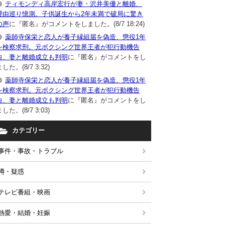
ティモンディ高岸宏行が妻・沢井美優と離婚、
理由巡り憶測。子供誕生から2年未満で破局に驚き
の声
に『匿名』がコメントをしました。(8/7 18:24)
薬師寺保栄と恋人が養子縁組届を偽造、懲役1年
を検察求刑。元ボクシング世界王者が犯行動機告
白、妻と離婚成立も判明
に『匿名』がコメントをし
した。(8/7 3:32)
薬師寺保栄と恋人が養子縁組届を偽造、懲役1年
を検察求刑。元ボクシング世界王者が犯行動機告
白、妻と離婚成立も判明
に『匿名』がコメントをし
した。(8/7 3:03)
カテゴリー
事件・事故・トラブル
噂・疑惑
テレビ番組・映画
熱愛・結婚・妊娠