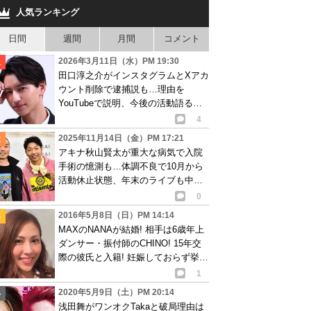
人気ランキング
日間
週間
月間
コメント
2026年3月11日（水）PM 19:30
田口淳之介がインスタグラムとXアカ
ウント削除で逮捕説も…理由を
YouTubeで説明、今後の活動語るも
物議
4
2025年11月14日（金）PM 17:21
アキナ秋山賢太が重大な病気で入院
手術の憶測も…体調不良で10月から
活動休止状態、年末のライブも中止
で心配の声
0
2016年5月8日（日）PM 14:14
MAXのNANAが結婚! 相手は6歳年上
ダンサー・振付師のCHINO! 15年交
際の彼氏と入籍! 妊娠しておらず挙
式・披露宴は未定
1
2020年5月9日（土）PM 20:14
浅田舞がワンオクTakaと破局理由は