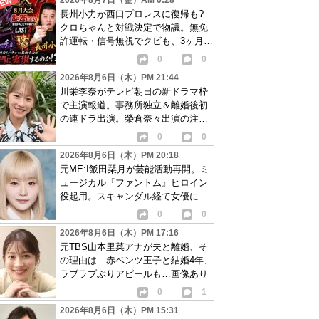
2026年8月7日（金）AM 0:28
長州小力が西口プロレスに復帰も?
クロちゃんと対戦決定で物議。無免
許運転・信号無視でクビも、3ヶ月で
リングに戻る
0
0
2026年8月6日（木）PM 21:44
川栄李奈がテレビ朝日の新ドラマ枠
で主演報道。事務所独立＆離婚後初
の連ドラ出演。榮倉奈々出演の注目
作に続き起用か
0
0
2026年8月6日（木）PM 20:18
元ME:I飯田栞月が芸能活動再開。ミ
ュージカル『ファントム』ヒロイン
役起用。スキャンダル経て女優に転
身か
0
0
2026年8月6日（木）PM 17:16
元TBS山本里菜アナが夫と離婚、そ
の理由は…赤ベンツ王子と結婚4年、
ラブラブぶりアピールも…画像あり
0
1
2026年8月6日（木）PM 15:31