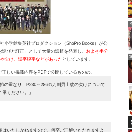
学館集英社プロダクション（ShoPro Books）が公
お詫びと訂正」として大量の誤植を発表し、
およそ半分
レや欠け、誤字脱字などがあった
としています。
で正しい掲載内容をPDFで公開しているものの、
5の装飾の重なり、P230～286の刀剣男士紋の欠けについて
了承ください。」
品はいたしかねますので、何卒ご理解いただきますよ