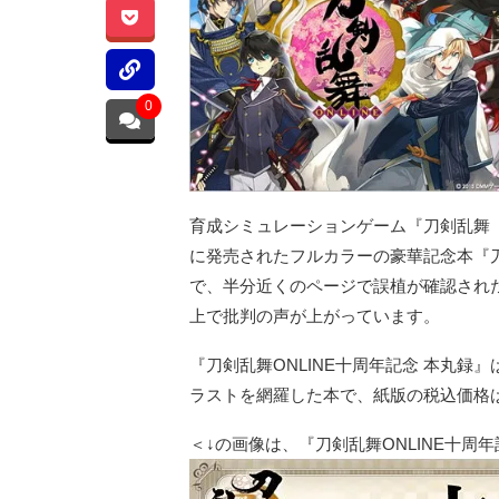
0
育成シミュレーションゲーム『刀剣乱舞（と
に発売されたフルカラーの豪華記念本『刀剣
で、半分近くのページで誤植が確認され
上で批判の声が上がっています。
『刀剣乱舞ONLINE十周年記念 本丸
ラストを網羅した本で、紙版の税込価格は5
＜↓の画像は、『刀剣乱舞ONLINE十周