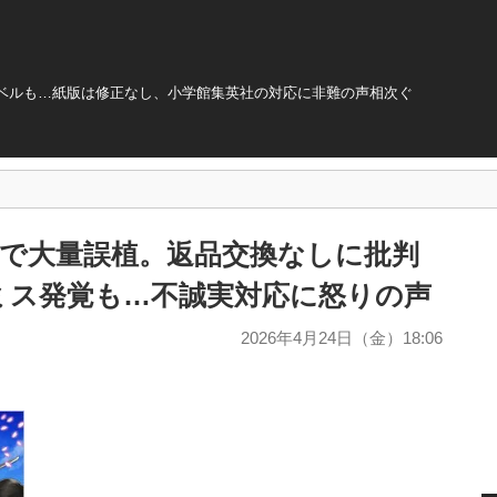
品レベルも…紙版は修正なし、小学館集英社の対応に非難の声相次ぐ
念本で大量誤植。返品交換なしに批判
ミス発覚も…不誠実対応に怒りの声
2026年4月24日（金）18:06