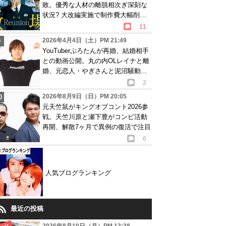
敗。優秀な人材の離脱相次ぎ深刻な
状況? 大改編実施で制作費大幅削減
も…
11
2026年4月4日（土）PM 21:49
YouTuberぷろたんが再婚、結婚相手
との動画公開。丸の内OLレイナと離
婚、元恋人・やぎさんと泥沼騒動の
過去
2
2026年8月9日（日）PM 20:05
元天竺鼠がキングオブコント2026参
戦。天竺川原と瀬下豊がコンビ活動
再開、解散7ヶ月で異例の復活で注目
0
人気ブログランキング
最近の投稿