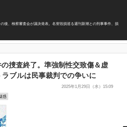
その後、検察審査会が議決発表。名誉毀損巡る週刊新潮との刑事事件、損
件の捜査終了。準強制性交致傷＆虚
トラブルは民事裁判での争いに
2025年1月29日（水）15:09
疑惑