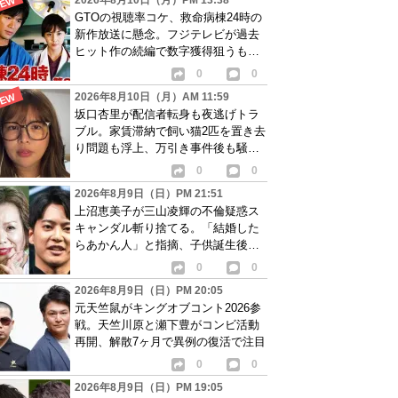
2026年8月10日（月）PM 13:38
GTOの視聴率コケ、救命病棟24時の
新作放送に懸念。フジテレビが過去
ヒット作の続編で数字獲得狙うも暗
雲が…
0
0
2026年8月10日（月）AM 11:59
坂口杏里が配信者転身も夜逃げトラ
ブル。家賃滞納で飼い猫2匹を置き去
り問題も浮上、万引き事件後も騒動
続く
0
0
2026年8月9日（日）PM 21:51
上沼恵美子が三山凌輝の不倫疑惑ス
キャンダル斬り捨てる。「結婚した
らあかん人」と指摘、子供誕生後の
女性問題が物議
0
0
2026年8月9日（日）PM 20:05
元天竺鼠がキングオブコント2026参
戦。天竺川原と瀬下豊がコンビ活動
再開、解散7ヶ月で異例の復活で注目
0
0
2026年8月9日（日）PM 19:05