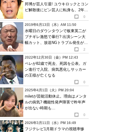
邦博が芸人引退! ユウキロックとコン
ビ解散後にピン芸人に転身も、2年で
辞めることに…
0
2019年6月13日（木）AM 11:50
水曜日のダウンタウンで板東英二が
ブチギレ激怒で暴行? 出演シーン大
幅カット、放送NGトラブル発生が話
題に
2
2022年12月30日（金）PM 12:43
ペレが82歳で死去、死因を公表。ガ
ン進行で入院、病気悪化しサッカー
の王様が亡くなる
0
2025年4月1日（火）PM 20:04
miletが芸能活動休止。理由はメンタ
ルの病気? 機能性発声障害で昨年声
が出ない時期も…
0
2026年3月11日（水）PM 16:49
フジテレビ1月期ドラマの視聴率惨