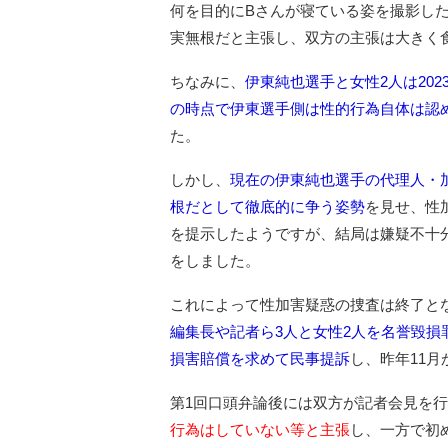
何を目的にBさんが寝ている姿を撮影し
実無根だと主張し、双方の主張は大きく
ちなみに、
伊東純也選手と女性2人は20
の時点で伊東選手側は性的行為自体は認
た。
しかし、
現在の伊東純也選手の代理人・
根だとして徹底的に争う姿勢
を見せ、性
を提示したようですが、結局は嫌疑不十
をしました。
これによって性加害疑惑の捜査は終了と
編集長や記者ら3人と女性2人を名誉毀損
損害賠償を求めて民事提訴
し、昨年11
第1回口頭弁論後には双方が記者会見を
行為はしていない等と主張
し、一方で初