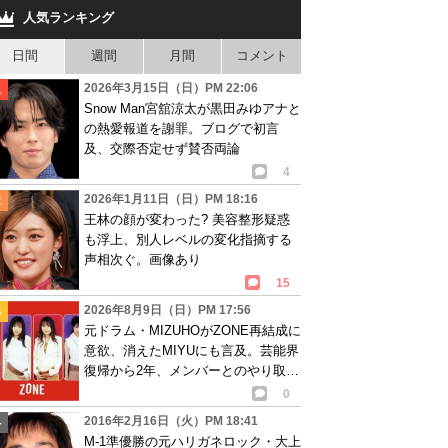
人気ランキング
日間
週間
月間
コメント
2026年3月15日（日）PM 22:06
Snow Man宮舘涼太が黒田みゆアナと
の熱愛報道を謝罪。ブログで初言
及、交際否定せず賛否両論
4
2026年1月11日（日）PM 18:16
王林の顔が変わった? 美容整形疑惑
も浮上、別人レベルの変化指摘する
声相次ぐ。画像あり
15
2026年8月9日（日）PM 17:56
元ドラム・MIZUHOがZONE再結成に
意欲、消えたMIYUにも言及。芸能界
復帰から2年、メンバーとのやり取り
語る
0
2016年2月16日（火）PM 18:41
M-1準優勝の元ハリガネロック・大上