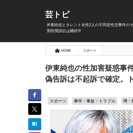
芸トピ
伊東純也とタレント女性2人の不同意性交事件の
害賠償訴訟は継続中
HOME
スポーツ
伊東純也の性加害疑惑事
偽告訴は不起訴で確定。
スポーツ
事件・事故・トラブル
噂・