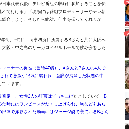
が日本代表戦後にテレビ番組の収録に参加することを伝
連れて行ける」「現場には番組プロデューサーやテレ朝
に紹介しよう。そしたら絶対、仕事を振ってくれるか
23年6月下旬に、同事務所に所属するBさんと共に大阪へ
、大阪・中之島のリーガロイヤルホテルで飲み会をした
レーナーの男性（当時47歳）、AさんとBさんの4人で
まされて急激な眠気に襲われ、意識が混濁した状態の中
しています。
リ否定し、女性2人の証言はでっち上げ
だとしていて、
B
めた時にはワンピースがたくし上げられ、胸などもあら
の部屋で撮影された動画にはジャージ姿で寝ているBさん