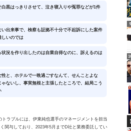
そ白黒はっきりさせて、泣き寝入りや冤罪などが1件
ない出来事で、検察も証拠不十分で不起訴にした案件
難しいのでは
る状況を作り出したのは自業自得なのに、訴えるのは
女性と、ホテルで一晩過ごすなんて、せんことよな
じゃないし、事実無根と主張したところで、結局こう
い
のトラブルには、伊東純也選手のマネージメントを担当
が深く関与しており、2023年5月までD社と業務委託してい