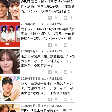
WEST.重岡大毅と濵田崇裕が一般女
性と結婚。重岡は第1子誕生も電撃発
表。メンバー7人中4人が既婚者に
0
1
2026年8月9日（日）PM 17:56
元ドラム・MIZUHOがZONE再結成に
意欲、消えたMIYUにも言及。芸能界
復帰から2年、メンバーとのやり取り
語る
0
0
2026年8月9日（日）PM 15:27
南沙良が藤原大祐と熱愛報道。第2の
ガッキーがイケメン俳優とデート、
事務所も交際否定せず
0
1
2026年8月8日（土）PM 22:41
巨人・高梨雄平投手が不倫スキャン
ダルで謝罪コメント。フライデーが
美女とのお泊りデート報道で物議
0
2
2026年8月8日（土）PM 20:27
元EXILE黒木啓司が逮捕か…妻・宮