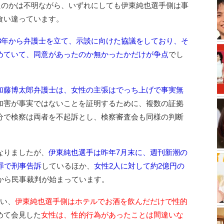
たのかは不明ながら、いずれにしても伊東純也選手側は事
食い違っています。
23年から弁護士を立て、示談に向けた協議をしており、そ
めていて、同意があったのか無かったかだけが争点
でし
加藤博太郎弁護士は、女性の主張はでっち上げで事実無
加害が事実ではないことを証明するために、複数の証拠
分で検察は両者を不起訴とし、検察審査会も同様の判断
なりましたが、
伊東純也選手は昨年7月末に、週刊新潮の
罪で刑事告訴
しているほか、
女性2人に対して約2億円の
月から民事裁判が始まっています。
行い、
伊東純也選手側はホテルでお酒を飲んだだけで性的
めて会見した
女性は、性的行為があったことは間違いな