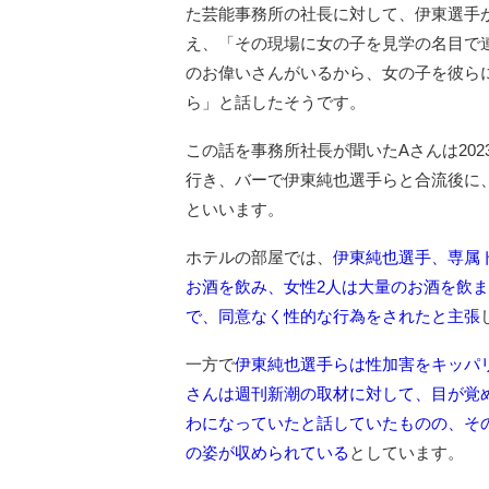
た芸能事務所の社長に対して、伊東選手
え、「その現場に女の子を見学の名目で
のお偉いさんがいるから、女の子を彼ら
ら」と話したそうです。
この話を事務所社長が聞いたAさんは20
行き、バーで伊東純也選手らと合流後に
といいます。
ホテルの部屋では、
伊東純也選手、専属ト
お酒を飲み、女性2人は大量のお酒を飲
で、同意なく性的な行為をされたと主張
一方で
伊東純也選手らは性加害をキッパ
さんは週刊新潮の取材に対して、目が覚
わになっていたと話していたものの、そ
の姿が収められている
としています。