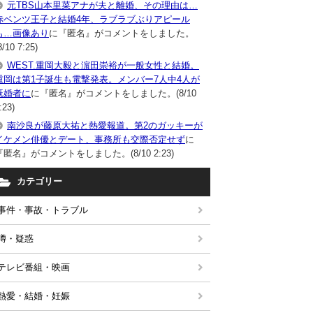
元TBS山本里菜アナが夫と離婚、その理由は…
赤ベンツ王子と結婚4年、ラブラブぶりアピール
も…画像あり
に『匿名』がコメントをしました。
8/10 7:25)
WEST.重岡大毅と濵田崇裕が一般女性と結婚。
重岡は第1子誕生も電撃発表。メンバー7人中4人が
既婚者に
に『匿名』がコメントをしました。(8/10
:23)
南沙良が藤原大祐と熱愛報道。第2のガッキーが
イケメン俳優とデート、事務所も交際否定せず
に
『匿名』がコメントをしました。(8/10 2:23)
カテゴリー
事件・事故・トラブル
噂・疑惑
テレビ番組・映画
熱愛・結婚・妊娠