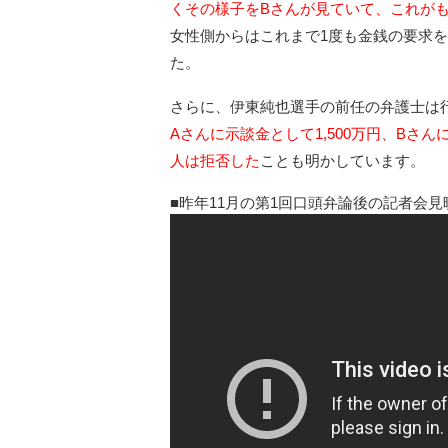
くその様子をBさんが見ていて、これが
女性側からはこれまで1度も金銭の要求
た。
さらに、伊東純也選手の前任の弁護士は
Aさんに示談金として1,500万円、Bさ
人は拒否した
ことも明かしています。
昨年11月の第1回口頭弁論後の記者会見