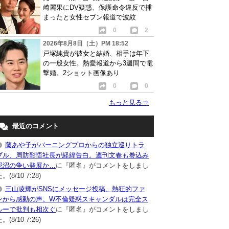
崎麗果にDV疑惑、保護命令違反で捕
まったと女性セブン報道で波紋
0
2
2026年8月8日（土）PM 18:52
戸塚純貴が彼女と結婚、相手は年下
の一般女性。熱愛報道から3週間で電
撃婚。2ショット画像あり
0
0
もっと見る
⇒
最近のコメント
藤あや子がバーニングプロからの独立巡りトラ
ブル、周防彰悟社長が経緯告白。週刊文春も巻込み
泥沼の争い発展か…
に『匿名』がコメントをしまし
。(8/10 7:28)
三山凌輝がSNSにメッセージ投稿、熱狂的ファ
ンから感動の声。W不倫疑惑スキャンダルは完全ス
ルーで批判も相次ぐ
に『匿名』がコメントをしまし
。(8/10 7:26)