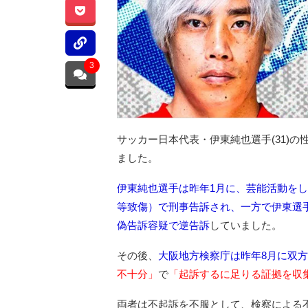
3
サッカー日本代表・伊東純也選手(31)
ました。
伊東純也選手は昨年1月に、芸能活動を
等致傷）で刑事告訴され、一方で伊東選
偽告訴容疑で逆告訴
していました。
その後、
大阪地方検察庁は昨年8月に双
不十分」
で
「起訴するに足りる証拠を収
両者は不起訴を不服として、検察による