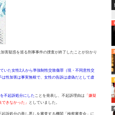
の性加害疑惑を巡る刑事事件の捜査が終了したことが分かり
していた女性2人から準強制性交致傷罪（現・不同意性交
手は性加害は事実無根で、女性の告訴は虚偽だとして虚
方を不起訴処分にした
ことを発表し、不起訴理由は
「嫌疑
集できなかった」
としていました。
不起訴処分の善し悪しを審査する機関「検察審査会」に