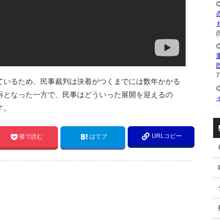
(
7
ているため、民事裁判は決着がつくまでには数年かかる
訴となった一方で、民事はどういった展開を迎えるの
す。
URLコピー
後で読む
はてブ