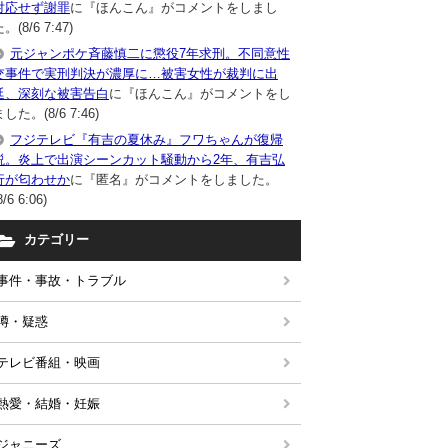
対応せず謝罪
に『ほんこん』がコメントをしまし
。(8/6 7:47)
元ジャンポケ斉藤慎二に懲役7年求刑。不同意性
交事件で実刑判決が濃厚に…被害女性が裁判に出
廷、深刻な被害告白
に『ほんこん』がコメントをし
した。(8/6 7:46)
フジテレビ『有吉の夏休み』フワちゃんが復帰
説。炎上で出演シーンカット騒動から2年、有吉弘
行が匂わせか
に『匿名』がコメントをしました。
8/6 6:06)
カテゴリー
事件・事故・トラブル
噂・疑惑
テレビ番組・映画
熱愛・結婚・妊娠
ジャニーズ