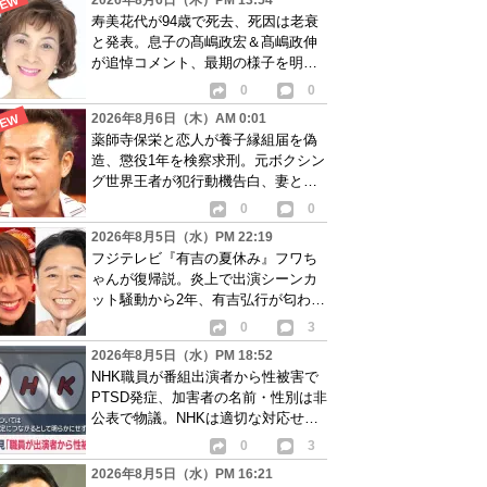
2026年8月6日（木）PM 13:54
寿美花代が94歳で死去、死因は老衰
と発表。息子の髙嶋政宏＆髙嶋政伸
が追悼コメント、最期の様子を明か
す
0
0
2026年8月6日（木）AM 0:01
薬師寺保栄と恋人が養子縁組届を偽
造、懲役1年を検察求刑。元ボクシン
グ世界王者が犯行動機告白、妻と離
婚成立も判明
0
0
2026年8月5日（水）PM 22:19
フジテレビ『有吉の夏休み』フワち
ゃんが復帰説。炎上で出演シーンカ
ット騒動から2年、有吉弘行が匂わせ
か
0
3
2026年8月5日（水）PM 18:52
NHK職員が番組出演者から性被害で
PTSD発症、加害者の名前・性別は非
公表で物議。NHKは適切な対応せず
謝罪
0
3
2026年8月5日（水）PM 16:21