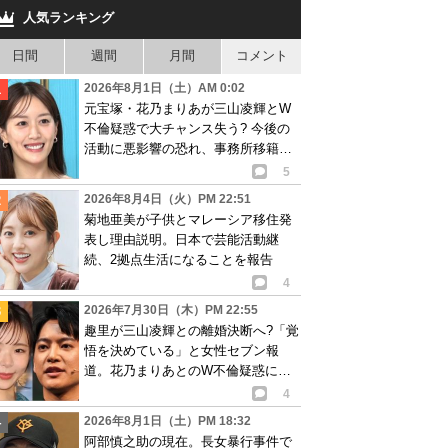
人気ランキング
日間
週間
月間
コメント
2026年8月1日（土）AM 0:02
元宝塚・花乃まりあが三山凌輝とW
不倫疑惑で大チャンス失う? 今後の
活動に悪影響の恐れ、事務所移籍が
消滅も?
5
2026年8月4日（火）PM 22:51
菊地亜美が子供とマレーシア移住発
表し理由説明。日本で芸能活動継
続、2拠点生活になることを報告
4
2026年7月30日（木）PM 22:55
趣里が三山凌輝との離婚決断へ?「覚
悟を決めている」と女性セブン報
道。花乃まりあとのW不倫疑惑に水
谷豊も激怒し…
4
2026年8月1日（土）PM 18:32
阿部慎之助の現在。長女暴行事件で