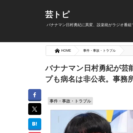
芸トピ
バナナマン日村勇紀に異変、設楽統がラジオ番組
HOME
事件・事故・トラブル
バナナマン日村勇紀が芸
プも病名は非公表。事務
事件・事故・トラブル