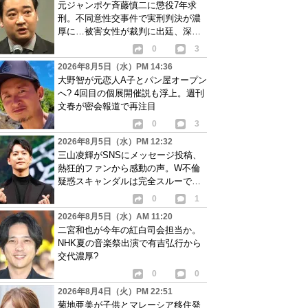
元ジャンポケ斉藤慎二に懲役7年求
刑。不同意性交事件で実刑判決が濃
厚に…被害女性が裁判に出廷、深刻
な被害告白
0
3
2026年8月5日（水）PM 14:36
大野智が元恋人A子とパン屋オープン
へ? 4回目の個展開催説も浮上。週刊
文春が密会報道で再注目
0
3
2026年8月5日（水）PM 12:32
三山凌輝がSNSにメッセージ投稿、
熱狂的ファンから感動の声。W不倫
疑惑スキャンダルは完全スルーで批
判も相次ぐ
0
1
2026年8月5日（水）AM 11:20
二宮和也が今年の紅白司会担当か。
NHK夏の音楽祭出演で有吉弘行から
交代濃厚?
0
0
2026年8月4日（火）PM 22:51
菊地亜美が子供とマレーシア移住発