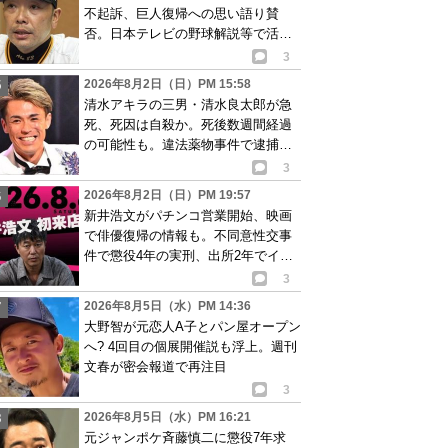
不起訴、巨人復帰への思い語り賛
否。日本テレビの野球解説等で活動
再開が有力か
3
2026年8月2日（日）PM 15:58
清水アキラの三男・清水良太郎が急
死、死因は自殺か。死後数週間経過
の可能性も。違法薬物事件で逮捕、
再起目指す中で…
3
2026年8月2日（日）PM 19:57
新井浩文がパチンコ営業開始、映画
で俳優復帰の情報も。不同意性交事
件で懲役4年の実刑、出所2年でイベ
ント出演告知
3
2026年8月5日（水）PM 14:36
大野智が元恋人A子とパン屋オープン
へ? 4回目の個展開催説も浮上。週刊
文春が密会報道で再注目
3
2026年8月5日（水）PM 16:21
元ジャンポケ斉藤慎二に懲役7年求