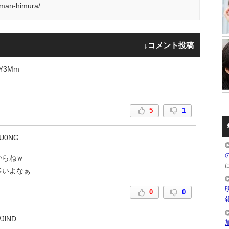
aman-himura/
↓コメント投稿
TY3Mm
5
1
GU0NG
からねｗ
多いよなぁ
0
0
JlND