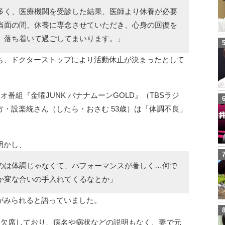
多く、医療機関を受診した結果、医師より休養が必要
当面の間、休養に専念させていただき、心身の回復を
、落ち着いて過ごしてまいります。」
も、ドクターストップにより活動休止が決まったとして
番組『金曜JUNK バナナムーンGOLD』（TBSラジ
・設楽統さん（したら・おさむ 53歳）は「体調不良」
明かし、
のは体調じゃなくて、パフォーマンスが著しく…何で
か変な合いの手入れてくるなとか」
がみられると語っていました。
も欠席しており、病名や病状などの説明もなく、妻で元