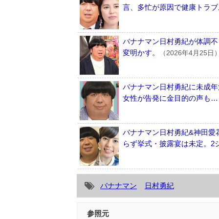
言、多忙が原因で健康トラブ
バナナマン日村勇紀が体調不
変明かす。
（2026年4月25日
バナナマン日村勇紀に未成年
女性が告発に金目的の声も…
バナナマン日村勇紀&神田愛
らず挙式・披露宴は未定。2
バナナマン
日村勇紀
参照元