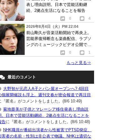
表し理由説明。日本で芸能活動継
続、2拠点生活になることを報告
0
4
2026年8月4日（火）PM 22:04
前山剛久が音楽活動開始で再炎上。
芸能界復帰断念も楽曲配信、ラブソ
ングのミュージックビデオ公開で批
判相次ぐ
0
1
もっと見る
⇒
最近のコメント
大野智が元恋人A子とパン屋オープンへ? 4回目
の個展開催説も浮上。週刊文春が密会報道で再注目
に『匿名』がコメントをしました。(8/6 10:49)
菊地亜美が子供とマレーシア移住発表し理由説
明。日本で芸能活動継続、2拠点生活になることを
報告
に『匿名』がコメントをしました。(8/6 10:48)
NHK職員が番組出演者から性被害でPTSD発症、
加害者の名前・性別は非公表で物議。NHKは適切な