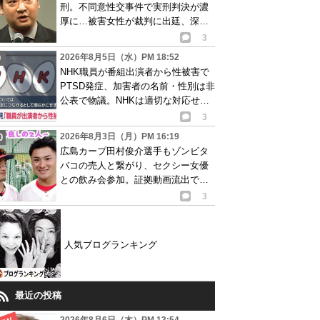
刑。不同意性交事件で実刑判決が濃
厚に…被害女性が裁判に出廷、深刻
な被害告白
3
2026年8月5日（水）PM 18:52
NHK職員が番組出演者から性被害で
PTSD発症、加害者の名前・性別は非
公表で物議。NHKは適切な対応せず
謝罪
3
2026年8月3日（月）PM 16:19
広島カープ田村俊介選手もゾンビタ
バコの売人と繋がり、セクシー女優
との飲み会参加。証拠動画流出で波
紋
3
人気ブログランキング
最近の投稿