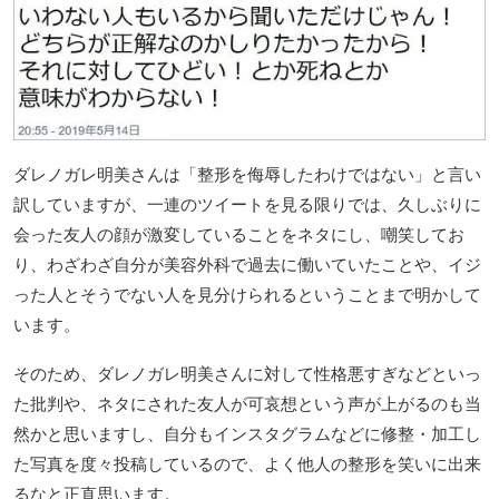
ダレノガレ明美さんは「整形を侮辱したわけではない」と言い
訳していますが、一連のツイートを見る限りでは、久しぶりに
会った友人の顔が激変していることをネタにし、嘲笑してお
り、わざわざ自分が美容外科で過去に働いていたことや、イジ
った人とそうでない人を見分けられるということまで明かして
います。
そのため、ダレノガレ明美さんに対して性格悪すぎなどといっ
た批判や、ネタにされた友人が可哀想という声が上がるのも当
然かと思いますし、自分もインスタグラムなどに修整・加工し
た写真を度々投稿しているので、よく他人の整形を笑いに出来
るなと正直思います。