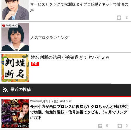
サービスとタッグで松潤版タイプロ始動? ネットで賛否の
声
2
人気ブログランキング
姓名判断の結果が的確過ぎてヤバイｗｗ
PR
最近の投稿
2026年8月7日（金）AM 0:28
長州小力が西口プロレスに復帰も? クロちゃんと対戦決定
で物議。無免許運転・信号無視でクビも、3ヶ月でリング
に戻る
0
0