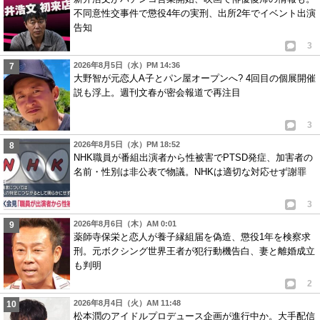
不同意性交事件で懲役4年の実刑、出所2年でイベント出演
告知
3
2026年8月5日（水）PM 14:36
大野智が元恋人A子とパン屋オープンへ? 4回目の個展開催
説も浮上。週刊文春が密会報道で再注目
3
2026年8月5日（水）PM 18:52
NHK職員が番組出演者から性被害でPTSD発症、加害者の
名前・性別は非公表で物議。NHKは適切な対応せず謝罪
3
2026年8月6日（木）AM 0:01
薬師寺保栄と恋人が養子縁組届を偽造、懲役1年を検察求
刑。元ボクシング世界王者が犯行動機告白、妻と離婚成立
も判明
2
2026年8月4日（火）AM 11:48
松本潤のアイドルプロデュース企画が進行中か。大手配信