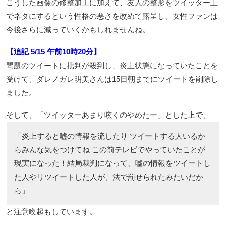
こうした画像の修整加工に加えて、友人の整形をツイッター上
でネタにするという性格の悪さを改めて露呈し、女性ファンは
今後さらに減っていくかもしれませんね。
【追記 5/15 午前10時20分】
問題のツイートに批判が殺到し、炎上状態になっていたことを
受けて、ダレノガレ明美さんは15日朝までにツイートを削除し
ました。
そして、「ツイッターあまり呟くのやめたー」とした上で、
「炎上すると嘘の情報を流したり ツイートする人いるか
らみんな気をつけてね この前テレビでやっていたことが
現実になった！結局裁判になって、嘘の情報をツイートし
た人やリツイートした人が、法で罰せられたみたいだか
ら」
と注意喚起もしています。