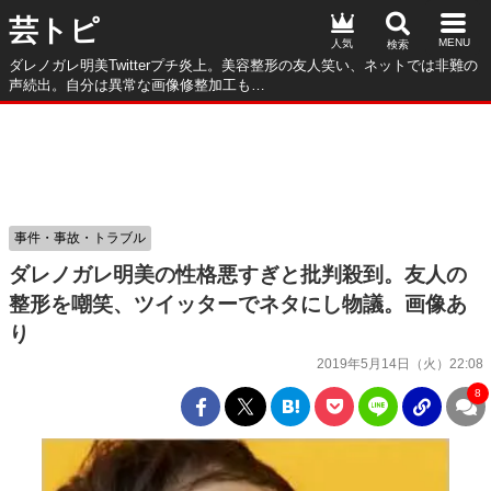
芸トピ
人気
ダレノガレ明美Twitterプチ炎上。美容整形の友人笑い、ネットでは非難の
声続出。自分は異常な画像修整加工も…
事件・事故・トラブル
ダレノガレ明美の性格悪すぎと批判殺到。友人の
整形を嘲笑、ツイッターでネタにし物議。画像あ
り
2019年5月14日（火）22:08
8