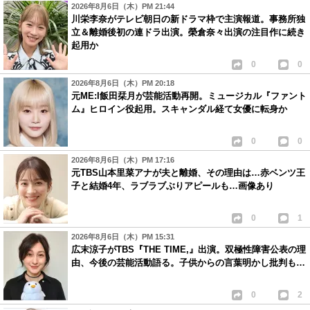
2026年8月6日（木）PM 21:44
川栄李奈がテレビ朝日の新ドラマ枠で主演報道。事務所独
立＆離婚後初の連ドラ出演。榮倉奈々出演の注目作に続き
起用か
0
0
2026年8月6日（木）PM 20:18
元ME:I飯田栞月が芸能活動再開。ミュージカル『ファント
ム』ヒロイン役起用。スキャンダル経て女優に転身か
0
0
2026年8月6日（木）PM 17:16
元TBS山本里菜アナが夫と離婚、その理由は…赤ベンツ王
子と結婚4年、ラブラブぶりアピールも…画像あり
0
1
2026年8月6日（木）PM 15:31
広末涼子がTBS『THE TIME,』出演。双極性障害公表の理
由、今後の芸能活動語る。子供からの言葉明かし批判も…
0
2