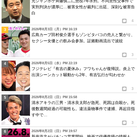
元ジャンポケ斉藤慎二に懲役7年求刑。不同意性交事件で
増えてるし。お手軽障害。
実刑判決が濃厚に…被害女性が裁判に出廷、深刻な被害告
白
4
1
4
8
匿名
ID:MWI0MGYwYj
( 2022年2月10日 1:46 AM )
2026年8月3日（月）PM 16:19
笑とか付けてる時点でただの疑問じゃなくて小馬鹿にしてる証拠。
広島カープ田村俊介選手もゾンビタバコの売人と繋がり、
セクシー女優との飲み会参加。証拠動画流出で波紋
お互い友人だと思ってないでしょ。
1
0
3
2026年8月5日（水）PM 22:19
フジテレビ『有吉の夏休み』フワちゃんが復帰説。炎上で
出演シーンカット騒動から2年、有吉弘行が匂わせか
3
2026年8月2日（日）PM 15:58
清水アキラの三男・清水良太郎が急死、死因は自殺か。死
後数週間経過の可能性も。違法薬物事件で逮捕、再起目指
す中で…
3
2026年8月2日（日）PM 19:57
新井浩文がパチンコ営業開始、映画で俳優復帰の情報も。