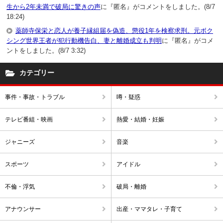
生から2年未満で破局に驚きの声
に『匿名』がコメントをしました。(8/7
18:24)
薬師寺保栄と恋人が養子縁組届を偽造、懲役1年を検察求刑。元ボク
シング世界王者が犯行動機告白、妻と離婚成立も判明
に『匿名』がコメ
ントをしました。(8/7 3:32)
カテゴリー
事件・事故・トラブル
噂・疑惑
テレビ番組・映画
熱愛・結婚・妊娠
ジャニーズ
音楽
スポーツ
アイドル
不倫・浮気
破局・離婚
アナウンサー
出産・ママタレ・子育て