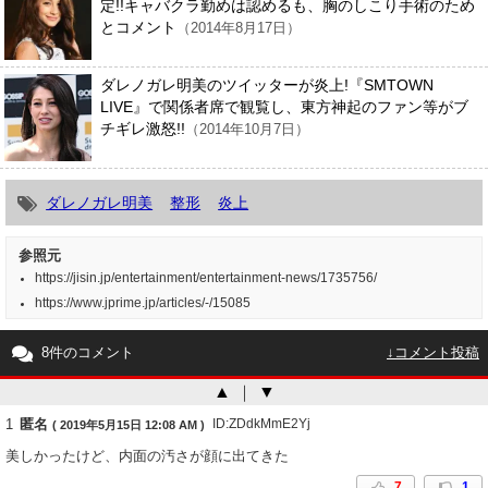
定!!キャバクラ勤めは認めるも、胸のしこり手術のため
とコメント
（2014年8月17日）
ダレノガレ明美のツイッターが炎上!『SMTOWN
LIVE』で関係者席で観覧し、東方神起のファン等がブ
チギレ激怒!!
（2014年10月7日）
ダレノガレ明美
整形
炎上
参照元
https://jisin.jp/entertainment/entertainment-news/1735756/
https://www.jprime.jp/articles/-/15085
8件のコメント
↓コメント投稿
▲
｜
▼
1
匿名
ID:ZDdkMmE2Yj
( 2019年5月15日 12:08 AM )
美しかったけど、内面の汚さが顔に出てきた
7
1