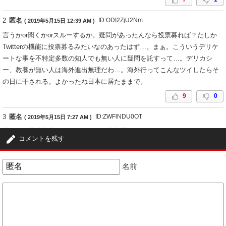
2
匿名
ID:ODI2ZjU2Nm
( 2019年5月15日 12:39 AM )
言うかor聞くかorスルーするか。疑問があったんなら投票募れば？たしか
Twitterの機能に投票募るみたいなのあったはず…。まぁ。こういうデリケ
ートな事を不特定多数の知人でも無い人に疑問を託すって…。デリカシ
ー、教養が無い人は海外進出無理だわ…。海外行ってこんなツイしたらそ
の日に干される。よかったね日本に居たままで。
9
0
3
匿名
ID:ZWFlNDU0OT
( 2019年5月15日 7:27 AM )
私の姪っ子小学生だけどダレノガレ性格悪すぎこんな人になりたくないと
コメントを残す
言ってたわ(笑)小学生からも嫌われてる
4
1
名前
4
匿名
ID:OGEzODg2OD
( 2019年5月15日 11:08 AM )
ダレノガレってこんなもんでしょ
てか人間本性さらけだしたら結構こんなもんだと思う
ただダレノガレの場合は口に出しちゃうし文字にもしちゃうという・・・