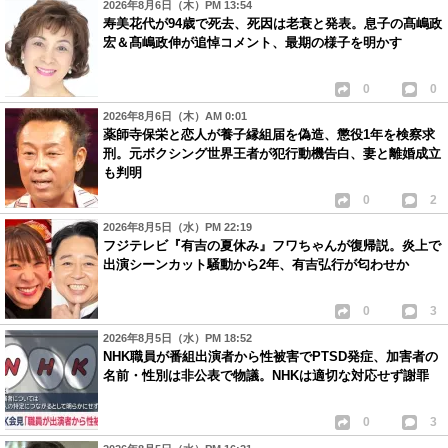
2026年8月6日（木）PM 13:54
寿美花代が94歳で死去、死因は老衰と発表。息子の髙嶋政
宏＆髙嶋政伸が追悼コメント、最期の様子を明かす
0
0
2026年8月6日（木）AM 0:01
薬師寺保栄と恋人が養子縁組届を偽造、懲役1年を検察求
刑。元ボクシング世界王者が犯行動機告白、妻と離婚成立
も判明
0
2
2026年8月5日（水）PM 22:19
フジテレビ『有吉の夏休み』フワちゃんが復帰説。炎上で
出演シーンカット騒動から2年、有吉弘行が匂わせか
0
3
2026年8月5日（水）PM 18:52
NHK職員が番組出演者から性被害でPTSD発症、加害者の
名前・性別は非公表で物議。NHKは適切な対応せず謝罪
0
3