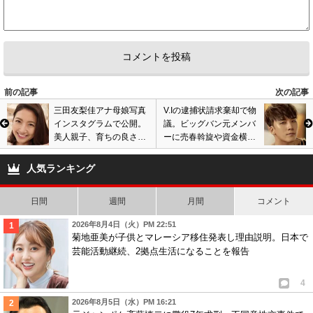
まあ静観してようや
2
1
5
匿名
ID:YWQ4Njc3N2
( 2019年5月15日 6:08 PM )
日本語おかしいだろ。笑
すごい読み辛い。
前の記事
次の記事
明らかに批判されるの見越して準備してたな。
三田友梨佳アナ母娘写真
V.Iの逮捕状請求棄却で物
インスタグラムで公開。
議。ビッグバン元メンバ
3
0
美人親子、育ちの良さが
ーに売春斡旋や資金横領
溢れ出てると反響。画像
疑惑も警察の失態で捕ま
6
匿名
ID:MWNmMWYzNG
( 2019年5月20日 9:41 PM )
あり
えられず…
人気ランキング
工藤静香の猛プッシュでモデルデビューしたKōki,が親の14光りと批判を浴
びているのは確かだけど、ダレノガレ明美の方が批判が酷いんじゃない
日間
週間
月間
コメント
の？静香だったらKōki,に「あの女みたいになっちゃダメ！」。目立ちたが
り屋ではあるけれど、いざとなれば・・・。
2026年8月4日（火）PM 22:51
菊地亜美が子供とマレーシア移住発表し理由説明。日本で
1
1
芸能活動継続、2拠点生活になることを報告
7
匿名
ID:OWI1OGI5NT
( 2019年5月22日 2:37 AM )
4
こういう人って最終的に、自分は発達障害でした!だから性格悪いんじゃな
2026年8月5日（水）PM 16:21
くてつい言ってしまっただけなの！とか言ってきそう。最近自称発達障害