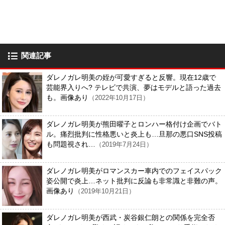
関連記事
ダレノガレ明美の姪が可愛すぎると反響。現在12歳で
芸能界入りへ? テレビで共演、夢はモデルと語った過去
も。画像あり
（2022年10月17日）
ダレノガレ明美が熊田曜子とロンハー格付け企画でバト
ル。痛烈批判に性格悪いと炎上も…旦那の悪口SNS投稿
も問題視され…
（2019年7月24日）
ダレノガレ明美がロマンスカー車内でのフェイスパック
姿公開で炎上…ネット批判に反論も非常識と非難の声。
画像あり
（2019年10月21日）
ダレノガレ明美が西武・炭谷銀仁朗との関係を完全否