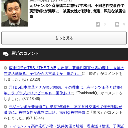
2026年8月5日（水）PM 16:21
元ジャンポケ斉藤慎二に懲役7年求刑。不同意性交事件で
実刑判決が濃厚に…被害女性が裁判に出廷、深刻な被害告
白
0
4
もっと見る
最近のコメント
広末涼子がTBS『THE TIME,』出演。双極性障害公表の理由、今後の
芸能活動語る。子供からの言葉明かし批判も…
に『匿名』がコメントを
しました。(8/7 20:20)
元TBS山本里菜アナが夫と離婚、その理由は…赤ベンツ王子と結婚4
年、ラブラブぶりアピールも…画像あり
に『TsukkomiQ』がコメントを
しました。(8/7 18:46)
元ジャンポケ斉藤慎二に懲役7年求刑。不同意性交事件で実刑判決が
濃厚に…被害女性が裁判に出廷、深刻な被害告白
に『匿名』がコメント
をしました。(8/7 18:44)
ティモンディ高岸宏行が妻・沢井美優と離婚、理由巡り憶測。子供誕