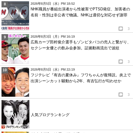
2026年8月5日（水）PM 18:52
NHK職員が番組出演者から性被害でPTSD発症、加害者の
名前・性別は非公表で物議。NHKは適切な対応せず謝罪
3
2026年8月3日（月）PM 16:19
広島カープ田村俊介選手もゾンビタバコの売人と繋がり、
セクシー女優との飲み会参加。証拠動画流出で波紋
3
2026年8月5日（水）PM 22:19
フジテレビ『有吉の夏休み』フワちゃんが復帰説。炎上で
出演シーンカット騒動から2年、有吉弘行が匂わせか
3
人気ブログランキング