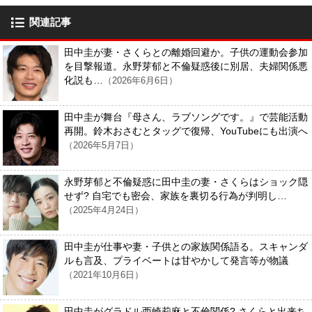
関連記事
田中圭が妻・さくらとの離婚回避か。子供の運動会参加
を目撃報道。永野芽郁と不倫疑惑後に別居、夫婦関係悪
化説も…
（2026年6月6日）
田中圭が舞台『母さん、ラブソングです。』で芸能活動
再開。鈴木おさむとタッグで復帰、YouTubeにも出演へ
（2026年5月7日）
永野芽郁と不倫疑惑に田中圭の妻・さくらはショック隠
せず? 自宅でも密会、家族を裏切る行為が判明し…
（2025年4月24日）
田中圭が仕事や妻・子供との家族関係語る。スキャンダ
ルも言及、プライベートは甘やかして発言等が物議
（2021年10月6日）
田中圭がグラドル西崎莉麻と不倫関係? さくらと出来ち