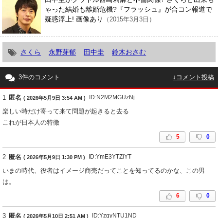
ゃった結婚も離婚危機?『フラッシュ』が合コン報道で
疑惑浮上! 画像あり
（2015年3月3日）
さくら
永野芽郁
田中圭
鈴木おさむ
3件のコメント
↓コメント投稿
1
匿名
ID:N2M2MGUzNj
( 2026年5月9日 3:54 AM )
楽しい時だけ寄って来て問題が起きると去る
これが日本人の特徴
5
0
2
匿名
ID:YmE3YTZiYT
( 2026年5月9日 1:30 PM )
いまの時代、役者はイメージ商売だってことを知ってるのかな、この男
は。
6
0
3
匿名
ID:YzgyNTU1ND
( 2026年5月10日 2:51 AM )