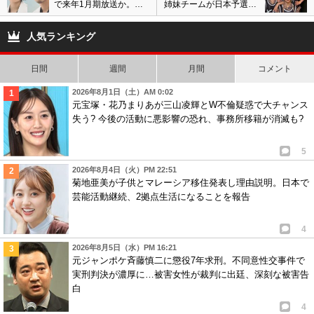
で来年1月期放送か。杉
姉妹チームが日本予選大
咲花と若葉竜也が再共演
会優勝で再挑戦へ
報道
人気ランキング
日間
週間
月間
コメント
2026年8月1日（土）AM 0:02
元宝塚・花乃まりあが三山凌輝とW不倫疑惑で大チャンス
失う? 今後の活動に悪影響の恐れ、事務所移籍が消滅も?
5
2026年8月4日（火）PM 22:51
菊地亜美が子供とマレーシア移住発表し理由説明。日本で
芸能活動継続、2拠点生活になることを報告
4
2026年8月5日（水）PM 16:21
元ジャンポケ斉藤慎二に懲役7年求刑。不同意性交事件で
実刑判決が濃厚に…被害女性が裁判に出廷、深刻な被害告
白
4