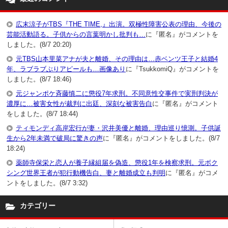
広末涼子がTBS『THE TIME,』出演。双極性障害公表の理由、今後の
芸能活動語る。子供からの言葉明かし批判も…
に『匿名』がコメントを
しました。(8/7 20:20)
元TBS山本里菜アナが夫と離婚、その理由は…赤ベンツ王子と結婚4
年、ラブラブぶりアピールも…画像あり
に『TsukkomiQ』がコメントを
しました。(8/7 18:46)
元ジャンポケ斉藤慎二に懲役7年求刑。不同意性交事件で実刑判決が
濃厚に…被害女性が裁判に出廷、深刻な被害告白
に『匿名』がコメント
をしました。(8/7 18:44)
ティモンディ高岸宏行が妻・沢井美優と離婚、理由巡り憶測。子供誕
生から2年未満で破局に驚きの声
に『匿名』がコメントをしました。(8/7
18:24)
薬師寺保栄と恋人が養子縁組届を偽造、懲役1年を検察求刑。元ボク
シング世界王者が犯行動機告白、妻と離婚成立も判明
に『匿名』がコメ
ントをしました。(8/7 3:32)
カテゴリー