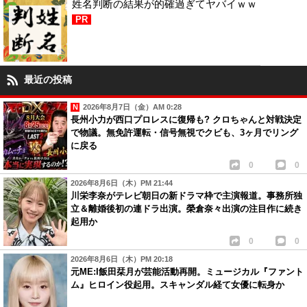
姓名判断の結果が的確過ぎてヤバイｗｗ
PR
最近の投稿
2026年8月7日（金）AM 0:28
長州小力が西口プロレスに復帰も? クロちゃんと対戦決定
で物議。無免許運転・信号無視でクビも、3ヶ月でリング
に戻る
0
0
2026年8月6日（木）PM 21:44
川栄李奈がテレビ朝日の新ドラマ枠で主演報道。事務所独
立＆離婚後初の連ドラ出演。榮倉奈々出演の注目作に続き
起用か
0
0
2026年8月6日（木）PM 20:18
元ME:I飯田栞月が芸能活動再開。ミュージカル『ファント
ム』ヒロイン役起用。スキャンダル経て女優に転身か