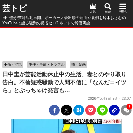
芸トピ
人気
田中圭が芸能活動再開。ポーカー大会出場の理由や裏側を鈴木おさむの
YouTubeで語る騒動の反省ゼロ? ネットで賛否両論
不倫・浮気
事件・事故・トラブル
噂・疑惑
田中圭が芸能活動休止中の生活、妻とのやり取り
告白。不倫疑惑騒動で人間不信に「なんだコイツ
ら」とぶっちゃけ発言も…
2026年5月8日（金）23:07
3