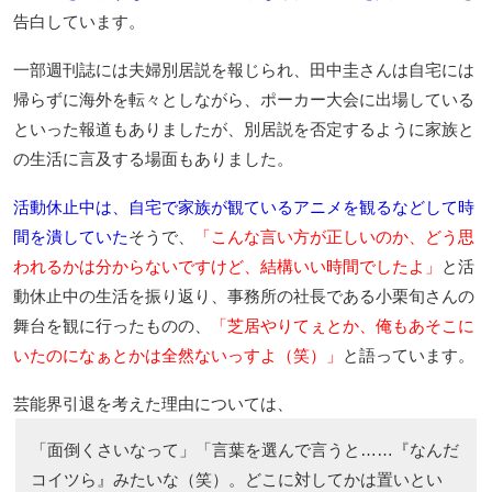
告白しています。
一部週刊誌には夫婦別居説を報じられ、田中圭さんは自宅には
帰らずに海外を転々としながら、ポーカー大会に出場している
といった報道もありましたが、別居説を否定するように家族と
の生活に言及する場面もありました。
活動休止中は、自宅で家族が観ているアニメを観るなどして時
間を潰していた
そうで、
「こんな言い方が正しいのか、どう思
われるかは分からないですけど、結構いい時間でしたよ」
と活
動休止中の生活を振り返り、事務所の社長である小栗旬さんの
舞台を観に行ったものの、
「芝居やりてぇとか、俺もあそこに
いたのになぁとかは全然ないっすよ（笑）」
と語っています。
芸能界引退を考えた理由については、
「面倒くさいなって」「言葉を選んで言うと……『なんだ
コイツら』みたいな（笑）。どこに対してかは置いとい