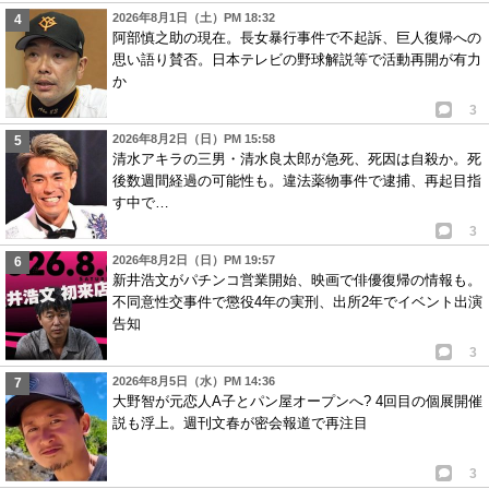
2026年8月1日（土）PM 18:32
阿部慎之助の現在。長女暴行事件で不起訴、巨人復帰への
思い語り賛否。日本テレビの野球解説等で活動再開が有力
か
3
2026年8月2日（日）PM 15:58
清水アキラの三男・清水良太郎が急死、死因は自殺か。死
後数週間経過の可能性も。違法薬物事件で逮捕、再起目指
す中で…
3
2026年8月2日（日）PM 19:57
新井浩文がパチンコ営業開始、映画で俳優復帰の情報も。
不同意性交事件で懲役4年の実刑、出所2年でイベント出演
告知
3
2026年8月5日（水）PM 14:36
大野智が元恋人A子とパン屋オープンへ? 4回目の個展開催
説も浮上。週刊文春が密会報道で再注目
3