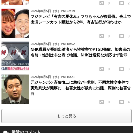
0
2
2026年8月5日（水）PM 22:19
フジテレビ『有吉の夏休み』フワちゃんが復帰説。炎上で
出演シーンカット騒動から2年、有吉弘行が匂わせか
0
3
2026年8月5日（水）PM 18:52
NHK職員が番組出演者から性被害でPTSD発症、加害者の
名前・性別は非公表で物議。NHKは適切な対応せず謝罪
0
3
2026年8月5日（水）PM 16:21
元ジャンポケ斉藤慎二に懲役7年求刑。不同意性交事件で
実刑判決が濃厚に…被害女性が裁判に出廷、深刻な被害告
白
0
4
もっと見る
最近のコメント