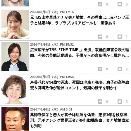
0
0
2026年8月6日（木）PM 17:16
元TBS山本里菜アナが夫と離婚、その理由は…赤ベンツ王
子と結婚4年、ラブラブぶりアピールも…画像あり
0
1
2026年8月6日（木）PM 15:31
広末涼子がTBS『THE TIME,』出演。双極性障害公表の理
由、今後の芸能活動語る。子供からの言葉明かし批判も…
0
2
2026年8月6日（木）PM 13:54
寿美花代が94歳で死去、死因は老衰と発表。息子の髙嶋政
宏＆髙嶋政伸が追悼コメント、最期の様子を明かす
0
0
2026年8月6日（木）AM 0:01
薬師寺保栄と恋人が養子縁組届を偽造、懲役1年を検察求
刑。元ボクシング世界王者が犯行動機告白、妻と離婚成立
も判明