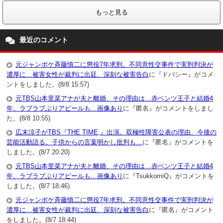
もっと見る
最近のコメント
元ジャンポケ斉藤慎二に懲役7年求刑。不同意性交事件で実刑判決が
濃厚に…被害女性が裁判に出廷、深刻な被害告白
に『ドバシー』がコメ
ントをしました。(8/8 15:57)
元TBS山本里菜アナが夫と離婚、その理由は…赤ベンツ王子と結婚4
年、ラブラブぶりアピールも…画像あり
に『匿名』がコメントをしまし
た。(8/8 10:55)
広末涼子がTBS『THE TIME,』出演。双極性障害公表の理由、今後の
芸能活動語る。子供からの言葉明かし批判も…
に『匿名』がコメントを
しました。(8/7 20:20)
元TBS山本里菜アナが夫と離婚、その理由は…赤ベンツ王子と結婚4
年、ラブラブぶりアピールも…画像あり
に『TsukkomiQ』がコメントを
しました。(8/7 18:46)
元ジャンポケ斉藤慎二に懲役7年求刑。不同意性交事件で実刑判決が
濃厚に…被害女性が裁判に出廷、深刻な被害告白
に『匿名』がコメント
をしました。(8/7 18:44)