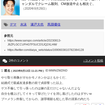
ャンダルでクレーム殺到、CM放送中止も相次ぐ。
（2020年9月29日）
デマ
水泳
瀬戸大也
馬淵優佳
参照元
https://www.sanspo.com/article/20230813-
J6ZFLGCCUFHGTFSUCDSJQ2XLHM/
https://twitter.com/daiya_seto/status/1690603810782384128
2件のコメント
↓コメント投稿
1
匿名
ID:MWNlZWZiND
( 2023年8月13日 11:21 PM )
やり取り画像がガセかモノホンかはともかくだ、
結婚式で親戚友達多数の前で貞節誓った以上、
ゲス不倫して引っ張ったのは嫁の足だけじゃないんだよな
自分を棚上げしてイキって挙げたツイを消し逃げしたのはダサいw
ブーメラン炸裂してからの、謝罪嘆願も犯した罪の清算の内だろ