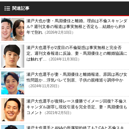
関連記事
瀬戸大也が妻・馬淵優佳と離婚。理由は不倫スキャンダ
ル? 週刊文春の報道は事実無根と否定も…結婚から約9
年で別れ
（2026年2月10日）
瀬戸大也選手が2度目の不倫疑惑は事実無根と完全否
定。週刊文春報道に反論、妻・馬淵優佳との離婚協議に
は触れず…
（2024年11月30日）
瀬戸大也選手が妻・馬淵優佳と離婚報道。原因は再び女
性問題か…浮気バレて別居、子供の親権巡り調停中か
（2024年11月20日）
瀬戸大也選手が復帰レース優勝でイメージ回復? 不倫ス
キャンダル謝罪し現役引退を完全否定、妻・馬淵優佳も
コメント
（2021年2月5日）
瀬戸大也選手とANAの所属契約終了も? CAと不倫スキ