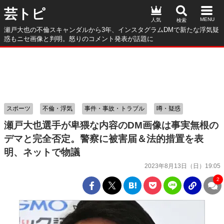
芸トピ
人気
瀬戸大也の不倫スキャンダルから3年、インスタグラムDMで新たな浮気疑
惑もニセ画像と判明。怒りのコメント発表が話題に
スポーツ
不倫・浮気
事件・事故・トラブル
噂・疑惑
瀬戸大也選手が卑猥な内容のDM画像は事実無根の
デマと完全否定。警察に被害届＆法的措置を表
明、ネットで物議
2023年8月13日（日）19:05
2