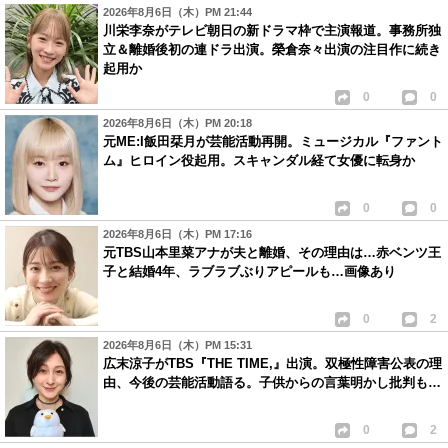
2026年8月6日（木）PM 21:44
川栄李奈がテレビ朝日の新ドラマ枠で主演報道。事務所独
立＆離婚後初の連ドラ出演。榮倉奈々出演の注目作に続き
起用か
0
0
2026年8月6日（木）PM 20:18
元ME:I飯田栞月が芸能活動再開。ミュージカル『ファント
ム』ヒロイン役起用。スキャンダル経て女優に転身か
0
0
2026年8月6日（木）PM 17:16
元TBS山本里菜アナが夫と離婚、その理由は…赤ベンツ王
子と結婚4年、ラブラブぶりアピールも…画像あり
0
2
2026年8月6日（木）PM 15:31
広末涼子がTBS『THE TIME,』出演。双極性障害公表の理
由、今後の芸能活動語る。子供からの言葉明かし批判も…
0
2