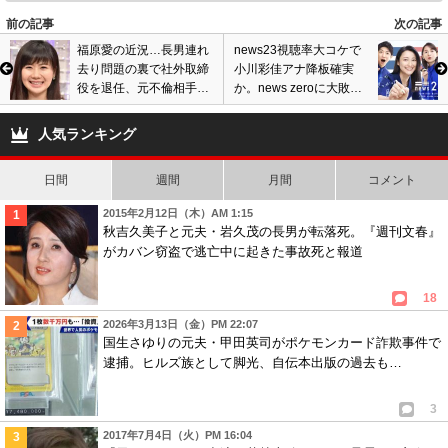
前の記事
次の記事
福原愛の近況…長男連れ
news23視聴率大コケで
去り問題の裏で社外取締
小川彩佳アナ降板確実
役を退任、元不倫相手と
か。news zeroに大敗続
シンガポール・中国移住
き、スタッフ総入れ替え
し再出発の噂も
し再リニューアルへ
人気ランキング
日間
週間
月間
コメント
2015年2月12日（木）AM 1:15
秋吉久美子と元夫・岩久茂の長男が転落死。『週刊文春』
がカバン窃盗で逃亡中に起きた事故死と報道
18
2026年3月13日（金）PM 22:07
国生さゆりの元夫・甲田英司がポケモンカード詐欺事件で
逮捕。ヒルズ族として脚光、自伝本出版の過去も…
3
2017年7月4日（火）PM 16:04