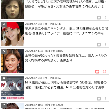
『天までとどけ』出演の若林志穂がイジメ暴露、五郎役・
須藤公一が嫌がらせ? 元女優の衝撃告白に岡江久美子は…
6
2018年7月6日（金）PM 12:43
華原朋美に不倫スキャンダル、飯田GHD森和彦会長と自宅
密会(画像あり) フライデー報道にパパ、タニマチの声も…
2
2026年1月11日（日）PM 18:16
王林の顔が変わった? 美容整形疑惑も浮上、別人レベルの
変化指摘する声相次ぐ。画像あり
15
2026年8月5日（水）PM 18:52
NHK職員が番組出演者から性被害でPTSD発症、加害者の
名前・性別は非公表で物議。NHKは適切な対応せず謝罪
3
2018年8月10日（金）PM 12:20