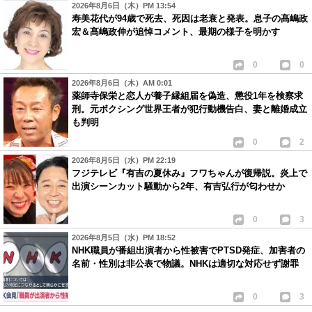
2026年8月6日（木）PM 13:54
寿美花代が94歳で死去、死因は老衰と発表。息子の髙嶋政
宏＆髙嶋政伸が追悼コメント、最期の様子を明かす
0
0
2026年8月6日（木）AM 0:01
薬師寺保栄と恋人が養子縁組届を偽造、懲役1年を検察求
刑。元ボクシング世界王者が犯行動機告白、妻と離婚成立
も判明
0
2
2026年8月5日（水）PM 22:19
フジテレビ『有吉の夏休み』フワちゃんが復帰説。炎上で
出演シーンカット騒動から2年、有吉弘行が匂わせか
0
3
2026年8月5日（水）PM 18:52
NHK職員が番組出演者から性被害でPTSD発症、加害者の
名前・性別は非公表で物議。NHKは適切な対応せず謝罪
0
3