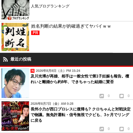
人気ブログランキング
姓名判断の結果が的確過ぎてヤバイｗｗ
PR
最近の投稿
2026年8月8日（土）PM 15:24
及川光博が再婚、相手は一般女性で第1子妊娠も報告。檀
れいと離婚から約8年、できちゃった結婚に賛否
0
0
2026年8月7日（金）AM 0:28
長州小力が西口プロレスに復帰も? クロちゃんと対戦決定
で物議。無免許運転・信号無視でクビも、3ヶ月でリング
に戻る
0
0