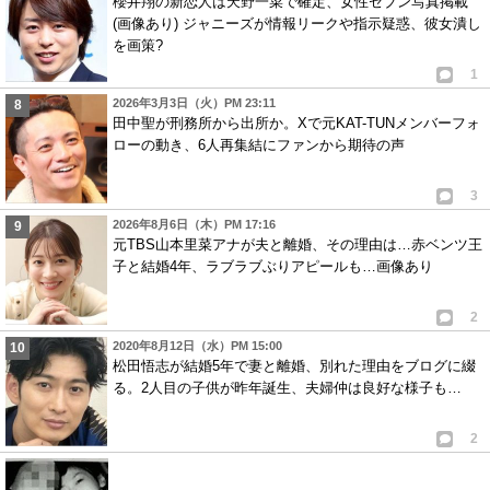
櫻井翔の新恋人は天野一菜で確定、女性セブン写真掲載
(画像あり) ジャニーズが情報リークや指示疑惑、彼女潰し
を画策?
1
2026年3月3日（火）PM 23:11
田中聖が刑務所から出所か。Xで元KAT-TUNメンバーフォ
ローの動き、6人再集結にファンから期待の声
3
2026年8月6日（木）PM 17:16
元TBS山本里菜アナが夫と離婚、その理由は…赤ベンツ王
子と結婚4年、ラブラブぶりアピールも…画像あり
2
2020年8月12日（水）PM 15:00
松田悟志が結婚5年で妻と離婚、別れた理由をブログに綴
る。2人目の子供が昨年誕生、夫婦仲は良好な様子も…
2