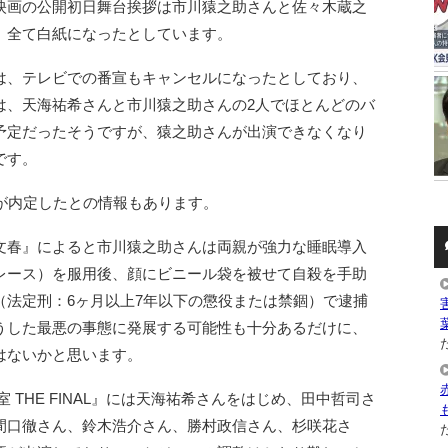
、映画の公開初日舞台挨拶は市川猿之助さんと佐々木蔵之
、全て白紙になったとしています。
』は、テレビでの番宣もキャンセルになったとしており、
は、天海祐希さんと市川猿之助さんの2人でほとんどのバ
予定だったそうですが、猿之助さんが出演できなくなり
です。
が内定したとの情報もあります。
文春』によると市川猿之助さんは両親が強力な睡眠導入
レース）を服用後、顔にビニール袋を被せて自殺を手助
（法定刑：6ヶ月以上7年以下の懲役または禁錮）で逮捕
うした最悪の事態に発展する可能性も十分あるだけに、
た
はないかと思います。
 THE FINAL』には天海祐希さんをはじめ、田中哲司さ
間口徹さん、鈴木浩介さん、勝村政信さん、杉咲花さ
た