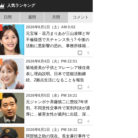
人気ランキング
日間
週間
月間
コメント
2026年8月1日（土）AM 0:02
元宝塚・花乃まりあが三山凌輝とW
不倫疑惑で大チャンス失う? 今後の
活動に悪影響の恐れ、事務所移籍が
消滅も?
5
2026年8月4日（火）PM 22:51
菊地亜美が子供とマレーシア移住発
表し理由説明。日本で芸能活動継
続、2拠点生活になることを報告
4
2026年8月5日（水）PM 16:21
元ジャンポケ斉藤慎二に懲役7年求
刑。不同意性交事件で実刑判決が濃
厚に…被害女性が裁判に出廷、深刻
な被害告白
4
2026年8月1日（土）PM 18:32
阿部慎之助の現在。長女暴行事件で