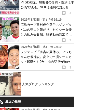
PTSD発症、加害者の名前・性別は非
公表で物議。NHKは適切な対応せず
謝罪
3
2026年8月3日（月）PM 16:19
広島カープ田村俊介選手もゾンビタ
バコの売人と繋がり、セクシー女優
との飲み会参加。証拠動画流出で波
紋
3
2026年8月5日（水）PM 22:19
フジテレビ『有吉の夏休み』フワち
ゃんが復帰説。炎上で出演シーンカ
ット騒動から2年、有吉弘行が匂わせ
か
3
人気ブログランキング
最近の投稿