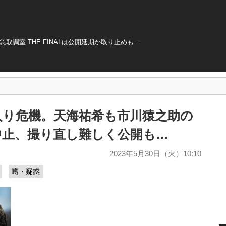
調室 THE FINALは公開延期か取り止めも…
入り危機。天海祐希も市川猿之助の
中止、撮り直し難しく公開も…
2023年5月30日（火）10:10
噂・疑惑