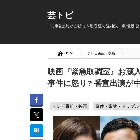
芸トピ
市川猿之助が自殺ほう助容疑で逮捕説、劇場版 緊急取
HOME
テレビ番組・映画
映画『緊急取調室』お蔵
事件に怒り? 番宣出演が
テレビ番組・映画
事件・事故・トラブル