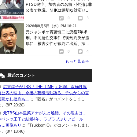
PTSD発症、加害者の名前・性別は非
公表で物議。NHKは適切な対応せず
謝罪
0
3
2026年8月5日（水）PM 16:21
元ジャンポケ斉藤慎二に懲役7年求
刑。不同意性交事件で実刑判決が濃
厚に…被害女性が裁判に出廷、深刻
な被害告白
0
4
もっと見る
⇒
最近のコメント
広末涼子がTBS『THE TIME,』出演。双極性障
害公表の理由、今後の芸能活動語る。子供からの言
葉明かし批判も…
に『匿名』がコメントをしまし
。(8/7 20:20)
元TBS山本里菜アナが夫と離婚、その理由は…
赤ベンツ王子と結婚4年、ラブラブぶりアピール
も…画像あり
に『TsukkomiQ』がコメントをしまし
。(8/7 18:46)