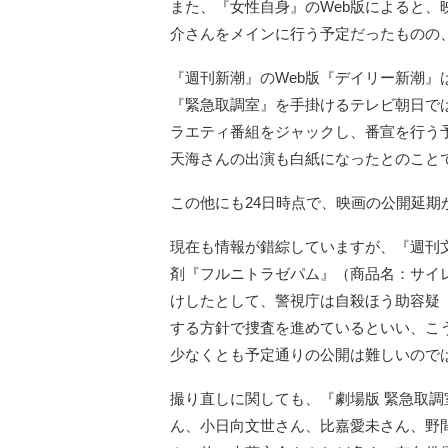
また、『女性自身』のWeb版によると
介さんをメインに行う予定だったものの
『週刊新潮』のWeb版『デイリー新潮
『緊急取調室』を手掛けるテレビ朝日で
ラエティ番組をジャックし、番宣を行う
天海さんの出演も白紙になったとのこと
この他にも24日時点で、映画の公開延期
現在も情報が錯綜していますが、『週刊
剤『フルニトラゼパム』（商品名：サイ
けしたとして、警視庁は自殺ほう助容疑
する方針で捜査を進めているといい、こ
少なくとも予定通りの公開は難しいので
撮り直しに関しても、『劇場版 緊急取調室
ん、小日向文世さん、比嘉愛未さん、野