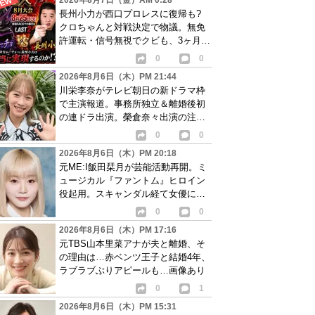
2026年8月7日（金）AM 0:28
長州小力が西口プロレスに復帰も?
クロちゃんと対戦決定で物議。無免
許運転・信号無視でクビも、3ヶ月で
リングに戻る
0
0
2026年8月6日（木）PM 21:44
川栄李奈がテレビ朝日の新ドラマ枠
で主演報道。事務所独立＆離婚後初
の連ドラ出演。榮倉奈々出演の注目
作に続き起用か
0
0
2026年8月6日（木）PM 20:18
元ME:I飯田栞月が芸能活動再開。ミ
ュージカル『ファントム』ヒロイン
役起用。スキャンダル経て女優に転
身か
0
0
2026年8月6日（木）PM 17:16
元TBS山本里菜アナが夫と離婚、そ
の理由は…赤ベンツ王子と結婚4年、
ラブラブぶりアピールも…画像あり
0
1
2026年8月6日（木）PM 15:31