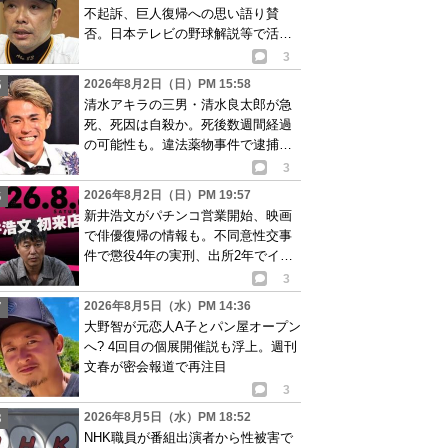
不起訴、巨人復帰への思い語り賛
否。日本テレビの野球解説等で活動
再開が有力か
3
2026年8月2日（日）PM 15:58
清水アキラの三男・清水良太郎が急
死、死因は自殺か。死後数週間経過
の可能性も。違法薬物事件で逮捕、
再起目指す中で…
3
2026年8月2日（日）PM 19:57
新井浩文がパチンコ営業開始、映画
で俳優復帰の情報も。不同意性交事
件で懲役4年の実刑、出所2年でイベ
ント出演告知
3
2026年8月5日（水）PM 14:36
大野智が元恋人A子とパン屋オープン
へ? 4回目の個展開催説も浮上。週刊
文春が密会報道で再注目
3
2026年8月5日（水）PM 18:52
NHK職員が番組出演者から性被害で