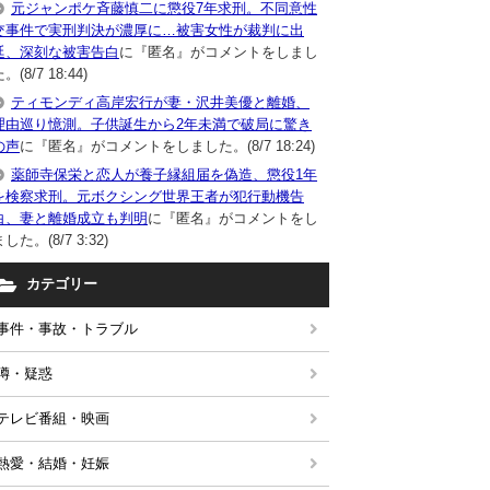
元ジャンポケ斉藤慎二に懲役7年求刑。不同意性
交事件で実刑判決が濃厚に…被害女性が裁判に出
廷、深刻な被害告白
に『匿名』がコメントをしまし
。(8/7 18:44)
ティモンディ高岸宏行が妻・沢井美優と離婚、
理由巡り憶測。子供誕生から2年未満で破局に驚き
の声
に『匿名』がコメントをしました。(8/7 18:24)
薬師寺保栄と恋人が養子縁組届を偽造、懲役1年
を検察求刑。元ボクシング世界王者が犯行動機告
白、妻と離婚成立も判明
に『匿名』がコメントをし
した。(8/7 3:32)
カテゴリー
事件・事故・トラブル
噂・疑惑
テレビ番組・映画
熱愛・結婚・妊娠