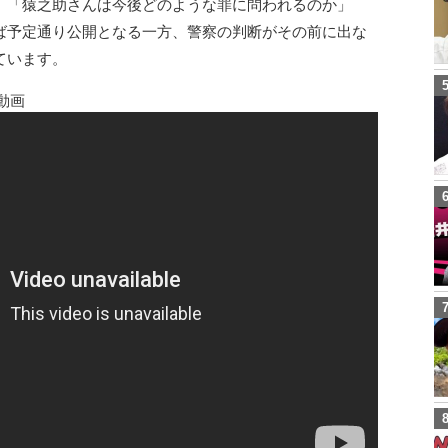
、「猿之助さんは今後どのような罪に問われるのか」
ば予定通り公開となる一方、警察の判断がその前に出な
ています。
告動画