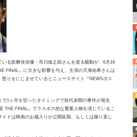
いる歌舞伎俳優・市川猿之助さんを巡る騒動が、6月16
HE FINAL』に大きな影響を与え、主演の天海祐希さんは
、怒りをにじませているとニュースサイト『NEWSポス
まで1ヶ月を切ったタイミングで前代未聞の事件が発生
 THE FINAL』でラスボス的な重要人物を演じているこ
サイドは映画のお蔵入りか公開延期、もしくは撮り直し