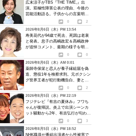
広末涼子がTBS『THE TIME,』出
演。双極性障害公表の理由、今後の
芸能活動語る。子供からの言葉明か
し批判も…
0
2
2026年8月6日（木）PM 13:54
寿美花代が94歳で死去、死因は老衰
と発表。息子の髙嶋政宏＆髙嶋政伸
が追悼コメント、最期の様子を明か
す
0
0
2026年8月6日（木）AM 0:01
薬師寺保栄と恋人が養子縁組届を偽
造、懲役1年を検察求刑。元ボクシン
グ世界王者が犯行動機告白、妻と離
婚成立も判明
0
2
2026年8月5日（水）PM 22:19
フジテレビ『有吉の夏休み』フワち
ゃんが復帰説。炎上で出演シーンカ
ット騒動から2年、有吉弘行が匂わせ
か
0
3
2026年8月5日（水）PM 18:52
NHK職員が番組出演者から性被害で