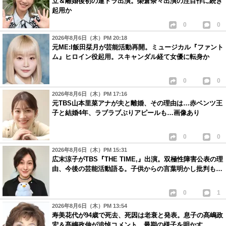
立＆離婚後初の連ドラ出演。榮倉奈々出演の注目作に続き
起用か
0
0
2026年8月6日（木）PM 20:18
元ME:I飯田栞月が芸能活動再開。ミュージカル『ファント
ム』ヒロイン役起用。スキャンダル経て女優に転身か
0
0
2026年8月6日（木）PM 17:16
元TBS山本里菜アナが夫と離婚、その理由は…赤ベンツ王
子と結婚4年、ラブラブぶりアピールも…画像あり
0
0
2026年8月6日（木）PM 15:31
広末涼子がTBS『THE TIME,』出演。双極性障害公表の理
由、今後の芸能活動語る。子供からの言葉明かし批判も…
0
1
2026年8月6日（木）PM 13:54
寿美花代が94歳で死去、死因は老衰と発表。息子の髙嶋政
宏＆髙嶋政伸が追悼コメント、最期の様子を明かす