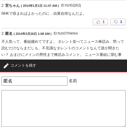
2
宮ちゃん
ID:N2I0ZjI0Zj
( 2014年1月1日 11:47 AM )
NHKで収まればよかったのに…自業自得なんだよ。
1
1
3
匿名
ID:NzliOTNkNm
( 2014年3月26日 1:08 AM )
不人気って、番組纏めてですよ。 タレント並べてニュース棒読み、黙って
読むだけならまだしも、不見識なタレントのコメントなんて誰が聞きた
い？ おまけにメインの男性まで棒読みコメント。 ニュース番組に望む事
は、余計な色付けせず、起こった事実を正確に伝える事。
コメントを残す
1
1
名前
4
哀しみの黒い瞳
ID:OTU5MTM2ZD
( 2024年10月3日 7:11 PM )
それは山岸舞彩さんにも杉本有美さんから聴いたことでもある。
1
0