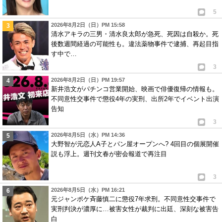
5
2026年8月2日（日）PM 15:58
清水アキラの三男・清水良太郎が急死、死因は自殺か。死
後数週間経過の可能性も。違法薬物事件で逮捕、再起目指
す中で…
3
2026年8月2日（日）PM 19:57
新井浩文がパチンコ営業開始、映画で俳優復帰の情報も。
不同意性交事件で懲役4年の実刑、出所2年でイベント出演
告知
3
2026年8月5日（水）PM 14:36
大野智が元恋人A子とパン屋オープンへ? 4回目の個展開催
説も浮上。週刊文春が密会報道で再注目
3
2026年8月5日（水）PM 16:21
元ジャンポケ斉藤慎二に懲役7年求刑。不同意性交事件で
実刑判決が濃厚に…被害女性が裁判に出廷、深刻な被害告
白