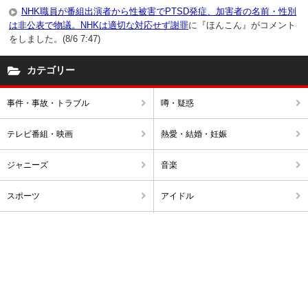
NHK職員が番組出演者から性被害でPTSD発症、加害者の名前・性別
は非公表で物議。NHKは適切な対応せず謝罪
に『ほんこん』がコメント
をしました。(8/6 7:47)
カテゴリー
事件・事故・トラブル
噂・疑惑
テレビ番組・映画
熱愛・結婚・妊娠
ジャニーズ
音楽
スポーツ
アイドル
不倫・浮気
破局・離婚
アナウンサー
出産・ママタレ・子育て
雑ネタ
暴露