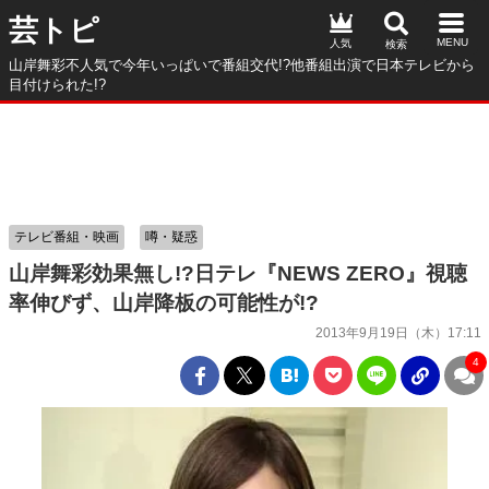
芸トピ
人気
山岸舞彩不人気で今年いっぱいで番組交代!?他番組出演で日本テレビから
目付けられた!?
テレビ番組・映画
噂・疑惑
山岸舞彩効果無し!?日テレ『NEWS ZERO』視聴
率伸びず、山岸降板の可能性が!?
2013年9月19日（木）17:11
4