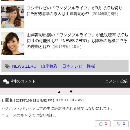
フジテレビの『ワンダフルライフ』が9月で打ち切り
に!!低視聴率の原因は山岸舞彩か!?
（2014年8月8日）
山岸舞彩出演の『ワンダフルライフ』が低視聴率で打ち
切りの可能性も!?『NEWS ZERO』も降板の危機に!?そ
の理由とは!?
（2014年6月10日）
NEWS ZERO
山岸舞彩
日本テレビ
降板
4件のコメント
↓コメント投稿
▲
｜
▼
1
匿名
ID:MDY3OGEwZG
( 2013年10月21日 5:52 PM )
セクハラ・パワハラは世の中に絶対許される物ではないにしても、
ニュースのキャラではない感じ。
1
1