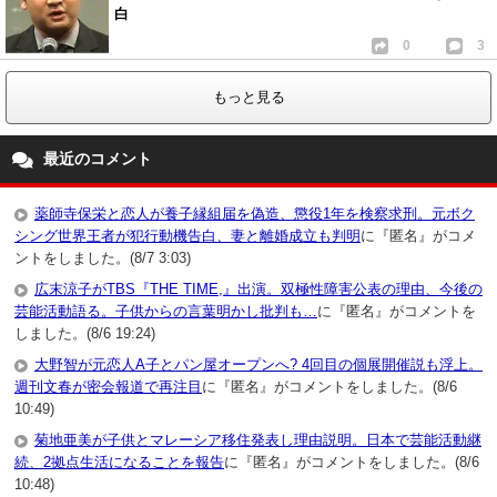
白
0
3
もっと見る
最近のコメント
薬師寺保栄と恋人が養子縁組届を偽造、懲役1年を検察求刑。元ボク
シング世界王者が犯行動機告白、妻と離婚成立も判明
に『匿名』がコメ
ントをしました。(8/7 3:03)
広末涼子がTBS『THE TIME,』出演。双極性障害公表の理由、今後の
芸能活動語る。子供からの言葉明かし批判も…
に『匿名』がコメントを
しました。(8/6 19:24)
大野智が元恋人A子とパン屋オープンへ? 4回目の個展開催説も浮上。
週刊文春が密会報道で再注目
に『匿名』がコメントをしました。(8/6
10:49)
菊地亜美が子供とマレーシア移住発表し理由説明。日本で芸能活動継
続、2拠点生活になることを報告
に『匿名』がコメントをしました。(8/6
10:48)