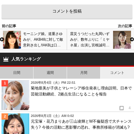
前の記事
次の記事
モーニング娘。道重さゆ
震災うつだった丸岡いず
みが、AKB48に対して敵
みが、数年ぶりに「ミヤ
意剥き出し!!AKBは口パ
ネ屋」出演し宮根誠司と
ク、天狗になってると悪
共演!!うつの原因は宮根
口連発!!
にもあった!?
人気ランキング
日間
週間
月間
コメント
2026年8月4日（火）PM 22:51
菊地亜美が子供とマレーシア移住発表し理由説明。日本で
芸能活動継続、2拠点生活になることを報告
4
2026年8月1日（土）AM 0:02
元宝塚・花乃まりあが三山凌輝とW不倫疑惑で大チャンス
失う? 今後の活動に悪影響の恐れ、事務所移籍が消滅も?