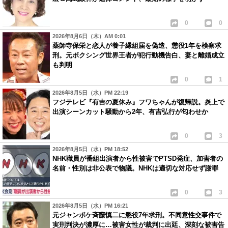
0
0
2026年8月6日（木）AM 0:01
薬師寺保栄と恋人が養子縁組届を偽造、懲役1年を検察求
刑。元ボクシング世界王者が犯行動機告白、妻と離婚成立
も判明
0
1
2026年8月5日（水）PM 22:19
フジテレビ『有吉の夏休み』フワちゃんが復帰説。炎上で
出演シーンカット騒動から2年、有吉弘行が匂わせか
0
3
2026年8月5日（水）PM 18:52
NHK職員が番組出演者から性被害でPTSD発症、加害者の
名前・性別は非公表で物議。NHKは適切な対応せず謝罪
0
3
2026年8月5日（水）PM 16:21
元ジャンポケ斉藤慎二に懲役7年求刑。不同意性交事件で
実刑判決が濃厚に…被害女性が裁判に出廷、深刻な被害告