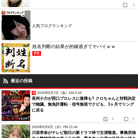
3
人気ブログランキング
姓名判断の結果が的確過ぎてヤバイｗｗ
PR
最近の投稿
2026年8月7日（金）AM 0:28
長州小力が西口プロレスに復帰も? クロちゃんと対戦決定
で物議。無免許運転・信号無視でクビも、3ヶ月でリング
に戻る
0
0
2026年8月6日（木）PM 21:44
川栄李奈がテレビ朝日の新ドラマ枠で主演報道。事務所独