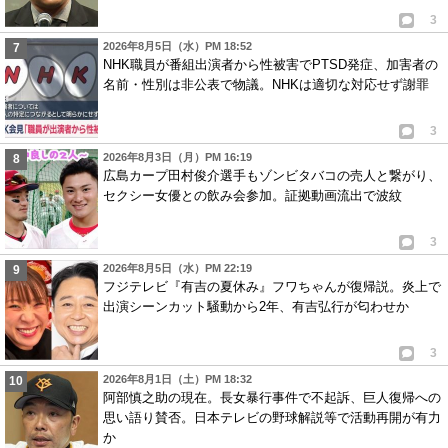
3
2026年8月5日（水）PM 18:52
NHK職員が番組出演者から性被害でPTSD発症、加害者の
名前・性別は非公表で物議。NHKは適切な対応せず謝罪
3
2026年8月3日（月）PM 16:19
広島カープ田村俊介選手もゾンビタバコの売人と繋がり、
セクシー女優との飲み会参加。証拠動画流出で波紋
3
2026年8月5日（水）PM 22:19
フジテレビ『有吉の夏休み』フワちゃんが復帰説。炎上で
出演シーンカット騒動から2年、有吉弘行が匂わせか
3
2026年8月1日（土）PM 18:32
阿部慎之助の現在。長女暴行事件で不起訴、巨人復帰への
思い語り賛否。日本テレビの野球解説等で活動再開が有力
か