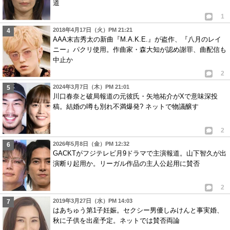
道
1
2018年4月17日（火）PM 21:21
AAA末吉秀太の新曲『M.A.K.E.』が盗作、『八月のレイ
ニー』パクリ使用。作曲家・森大知が認め謝罪、曲配信も
中止か
2
2024年3月7日（木）PM 21:01
川口春奈と破局報道の元彼氏・矢地祐介がXで意味深投
稿。結婚の噂も別れ不満爆発? ネットで物議醸す
2
2026年5月8日（金）PM 12:32
GACKTがフジテレビ月9ドラマで主演報道。山下智久が出
演断り起用か。リーガル作品の主人公起用に賛否
2
2019年3月27日（水）PM 14:03
はあちゅう第1子妊娠。セクシー男優しみけんと事実婚、
秋に子供を出産予定。ネットでは賛否両論