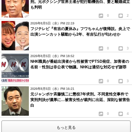
刑。元ボクシング世界王者が犯行動機告白、妻と離婚成立
も判明
0
2
2026年8月5日（水）PM 22:19
フジテレビ『有吉の夏休み』フワちゃんが復帰説。炎上で
出演シーンカット騒動から2年、有吉弘行が匂わせか
0
3
2026年8月5日（水）PM 18:52
NHK職員が番組出演者から性被害でPTSD発症、加害者の
名前・性別は非公表で物議。NHKは適切な対応せず謝罪
0
3
2026年8月5日（水）PM 16:21
元ジャンポケ斉藤慎二に懲役7年求刑。不同意性交事件で
実刑判決が濃厚に…被害女性が裁判に出廷、深刻な被害告
白
0
4
もっと見る