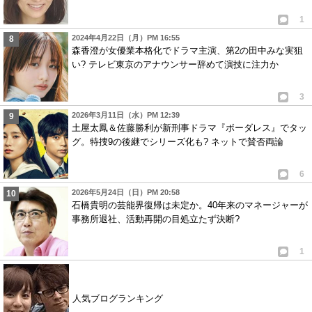
1
2024年4月22日（月）PM 16:55
森香澄が女優業本格化でドラマ主演、第2の田中みな実狙
い? テレビ東京のアナウンサー辞めて演技に注力か
3
2026年3月11日（水）PM 12:39
土屋太鳳＆佐藤勝利が新刑事ドラマ『ボーダレス』でタッ
グ。特捜9の後継でシリーズ化も? ネットで賛否両論
6
2026年5月24日（日）PM 20:58
石橋貴明の芸能界復帰は未定か。40年来のマネージャーが
事務所退社、活動再開の目処立たず決断?
1
人気ブログランキング