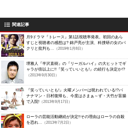
関連記事
月9ドラマ『トレース』第1話視聴率発表。初回のあら
すじと視聴者の感想は? 錦戸亮が主演、科捜研の女のパ
クリと批判も…
（2019年1月8日）
堺雅人『半沢直樹』の『リーガルハイ』の大ヒットでギ
ャラが倍以上に!!『笑っていいとも!』の続行も決定か!?
（2013年9月30日）
『笑っていいとも!』火曜メンバーは呪われている!?バ
ナナマン・日村復帰も、今度はさまぁ～ず・大竹が盲腸
で入院!
（2013年9月17日）
ローラの芸能活動継続が決定!!その理由はローラの自殺
を恐れ…
（2013年7月2日）