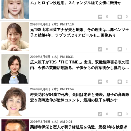
ム』ヒロイン役起用。スキャンダル経て女優に転身か
0
0
2026年8月6日（木）PM 17:16
元TBS山本里菜アナが夫と離婚、その理由は…赤ベンツ王
子と結婚4年、ラブラブぶりアピールも…画像あり
0
1
2026年8月6日（木）PM 15:31
広末涼子がTBS『THE TIME,』出演。双極性障害公表の理
由、今後の芸能活動語る。子供からの言葉明かし批判も…
0
2
2026年8月6日（木）PM 13:54
寿美花代が94歳で死去、死因は老衰と発表。息子の髙嶋政
宏＆髙嶋政伸が追悼コメント、最期の様子を明かす
0
0
2026年8月6日（木）AM 0:01
薬師寺保栄と恋人が養子縁組届を偽造、懲役1年を検察求