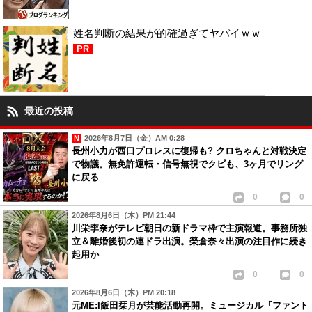
姓名判断の結果が的確過ぎてヤバイｗｗ
PR
最近の投稿
2026年8月7日（金）AM 0:28
長州小力が西口プロレスに復帰も? クロちゃんと対戦決定
で物議。無免許運転・信号無視でクビも、3ヶ月でリング
に戻る
0
0
2026年8月6日（木）PM 21:44
川栄李奈がテレビ朝日の新ドラマ枠で主演報道。事務所独
立＆離婚後初の連ドラ出演。榮倉奈々出演の注目作に続き
起用か
0
0
2026年8月6日（木）PM 20:18
元ME:I飯田栞月が芸能活動再開。ミュージカル『ファント