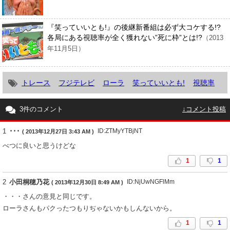
『笑っていいとも!』の後継新番組は必ず大コケする!?
各局にある視聴率が全く獲れない”死に枠”とは!?
（2013
年11月5日）
トレース
フジテレビ
ローラ
笑っていいとも!
視聴率
3件のコメント
↓コメント投稿
1
･･･
ID:ZTMyYTBjNT
( 2013年12月27日 3:43 AM )
べつに良いと思うけどな
1
1
2
小田桐穂乃花
ID:NjUwNGFlMm
( 2013年12月30日 8:49 AM )
・・・さんの意見と同じです。
ローラさんもパクったつもりぢゃないかもしんないから。
1
1