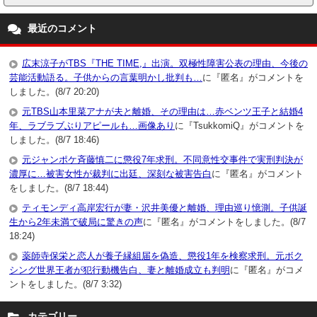
最近のコメント
広末涼子がTBS『THE TIME,』出演。双極性障害公表の理由、今後の
芸能活動語る。子供からの言葉明かし批判も…
に『匿名』がコメントを
しました。(8/7 20:20)
元TBS山本里菜アナが夫と離婚、その理由は…赤ベンツ王子と結婚4
年、ラブラブぶりアピールも…画像あり
に『TsukkomiQ』がコメントを
しました。(8/7 18:46)
元ジャンポケ斉藤慎二に懲役7年求刑。不同意性交事件で実刑判決が
濃厚に…被害女性が裁判に出廷、深刻な被害告白
に『匿名』がコメント
をしました。(8/7 18:44)
ティモンディ高岸宏行が妻・沢井美優と離婚、理由巡り憶測。子供誕
生から2年未満で破局に驚きの声
に『匿名』がコメントをしました。(8/7
18:24)
薬師寺保栄と恋人が養子縁組届を偽造、懲役1年を検察求刑。元ボク
シング世界王者が犯行動機告白、妻と離婚成立も判明
に『匿名』がコメ
ントをしました。(8/7 3:32)
カテゴリー