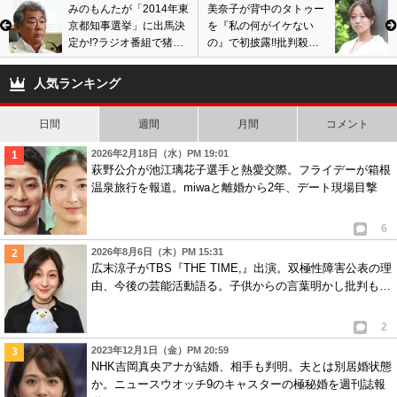
みのもんたが「2014年東
美奈子が背中のタトゥー
京都知事選挙」に出馬決
を『私の何がイケない
定か!?ラジオ番組で猪瀬
の』で初披露!!批判殺到
直樹を痛烈批判!!
は確実か!?美奈子のタト
ゥー写真あり
人気ランキング
日間
週間
月間
コメント
2026年2月18日（水）PM 19:01
萩野公介が池江璃花子選手と熱愛交際。フライデーが箱根
温泉旅行を報道。miwaと離婚から2年、デート現場目撃
6
2026年8月6日（木）PM 15:31
広末涼子がTBS『THE TIME,』出演。双極性障害公表の理
由、今後の芸能活動語る。子供からの言葉明かし批判も…
2
2023年12月1日（金）PM 20:59
NHK吉岡真央アナが結婚、相手も判明。夫とは別居婚状態
か。ニュースウオッチ9のキャスターの極秘婚を週刊誌報