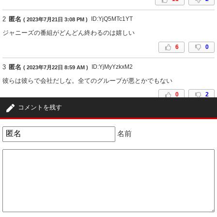
2
匿名
ID:YjQ5MTc1YT
( 2023年7月21日 3:08 PM )
ジャニーズの番組がどんどん終わるのは嬉しい
6
0
3
匿名
ID:YjMyYzkxM2
( 2023年7月22日 8:59 AM )
彼らは彼らで会社だしな。全てのグループが悪とかでもない
0
2
コメントを残す
4
匿名
ID:OTRlNzIzMW
( 2023年7月22日 6:08 PM )
ジャニーズが性加害問題と言うだけで、いっぺんに消えてほしい。
名前
あ、ついでにバーニングプロの権力者・周防郁雄がSMAP騒動関係者とバ
レた際にセットで。
1
0
5
匿名
ID:MDI5Mzc2ZT
( 2023年7月27日 1:21 AM )
大体フジテレビ系の23時台に放送されているバラエティ番組枠って、ここ
近年マトモに数字が取れておらず枠の存在意義すら喪失している位酷い状