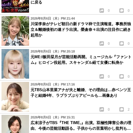
に戻る
0
0
2026年8月6日（木）PM 21:44
川栄李奈がテレビ朝日の新ドラマ枠で主演報道。事務所独
立＆離婚後初の連ドラ出演。榮倉奈々出演の注目作に続き
起用か
0
0
2026年8月6日（木）PM 20:18
元ME:I飯田栞月が芸能活動再開。ミュージカル『ファント
ム』ヒロイン役起用。スキャンダル経て女優に転身か
0
0
2026年8月6日（木）PM 17:16
元TBS山本里菜アナが夫と離婚、その理由は…赤ベンツ王
子と結婚4年、ラブラブぶりアピールも…画像あり
0
2
2026年8月6日（木）PM 15:31
広末涼子がTBS『THE TIME,』出演。双極性障害公表の理
由、今後の芸能活動語る。子供からの言葉明かし批判も…