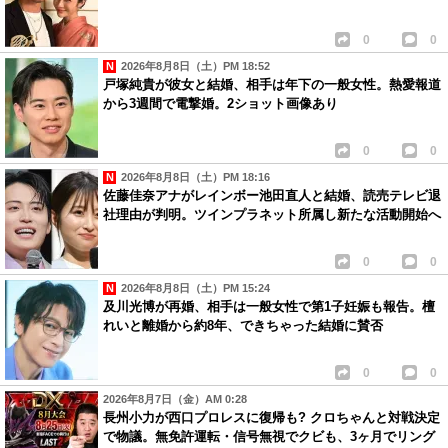
0
0
2026年8月8日（土）PM 18:52
戸塚純貴が彼女と結婚、相手は年下の一般女性。熱愛報道
から3週間で電撃婚。2ショット画像あり
0
0
2026年8月8日（土）PM 18:16
佐藤佳奈アナがレインボー池田直人と結婚、読売テレビ退
社理由が判明。ツインプラネット所属し新たな活動開始へ
0
0
2026年8月8日（土）PM 15:24
及川光博が再婚、相手は一般女性で第1子妊娠も報告。檀
れいと離婚から約8年、できちゃった結婚に賛否
0
0
2026年8月7日（金）AM 0:28
長州小力が西口プロレスに復帰も? クロちゃんと対戦決定
で物議。無免許運転・信号無視でクビも、3ヶ月でリング