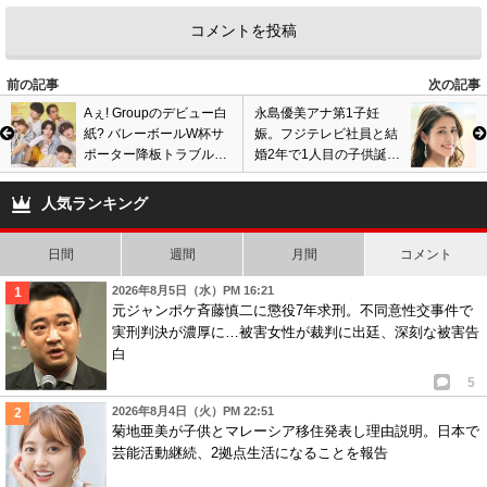
況だからな。それこそ現在同枠後続の23時40分から放送されている報道番
組枠と枠交換して23時50分から放送した方が数字が取れそうだと思う。
0
0
前の記事
次の記事
6
匿名
ID:OThiMDNhYT
( 2023年8月1日 7:05 AM )
Aぇ! Groupのデビュー白
永島優美アナ第1子妊
紙? バレーボールW杯サ
娠。フジテレビ社員と結
※2
ポーター降板トラブル、
婚2年で1人目の子供誕生
ホント、そうなってくれると嬉しいね♥
性加害問題でジャニーズ
予定発表。画像あり
ただ、ジャニーズに魅力無くなったのはSMAP解散がすべてだろ？
の起用中止に
人気ランキング
上層部がしっかりしないのは、郷ひろみのバーニングプロ移籍で生前メリ
ーがそっちに恩を売った裏切りの影響かもね？
日間
週間
月間
コメント
0
1
2026年8月5日（水）PM 16:21
元ジャンポケ斉藤慎二に懲役7年求刑。不同意性交事件で
実刑判決が濃厚に…被害女性が裁判に出廷、深刻な被害告
白
5
2026年8月4日（火）PM 22:51
菊地亜美が子供とマレーシア移住発表し理由説明。日本で
芸能活動継続、2拠点生活になることを報告