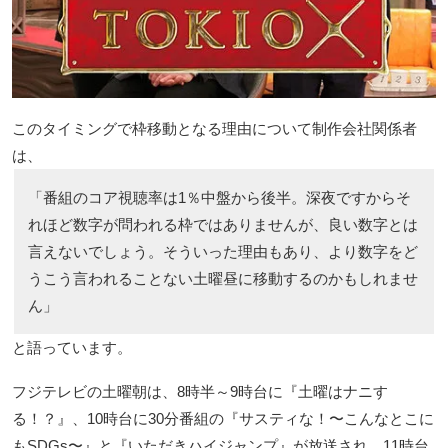
このタイミングで枠移動となる理由について制作会社関係者
は、
「番組のコア視聴率は1％中盤から後半。深夜ですからそ
れほど数字が問われる枠ではありませんが、良い数字とは
言えないでしょう。そういった理由もあり、より数字をど
うこう言われることない土曜昼に移動するのかもしれませ
ん」
と語っています。
フジテレビの土曜朝は、8時半～9時台に『土曜はナニす
る！？』、10時台に30分番組の『サスティな！〜こんなとこに
もSDGs〜』と『いただきハイジャンプ』が放送され、11時台