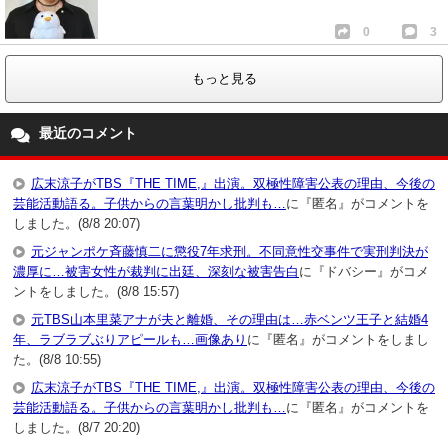
0
3
もっと見る
最近のコメント
広末涼子がTBS『THE TIME,』出演。双極性障害公表の理由、今後の
芸能活動語る。子供からの言葉明かし批判も…
に『匿名』がコメントを
しました。(8/8 20:07)
元ジャンポケ斉藤慎二に懲役7年求刑。不同意性交事件で実刑判決が
濃厚に…被害女性が裁判に出廷、深刻な被害告白
に『ドバシー』がコメ
ントをしました。(8/8 15:57)
元TBS山本里菜アナが夫と離婚、その理由は…赤ベンツ王子と結婚4
年、ラブラブぶりアピールも…画像あり
に『匿名』がコメントをしまし
た。(8/8 10:55)
広末涼子がTBS『THE TIME,』出演。双極性障害公表の理由、今後の
芸能活動語る。子供からの言葉明かし批判も…
に『匿名』がコメントを
しました。(8/7 20:20)