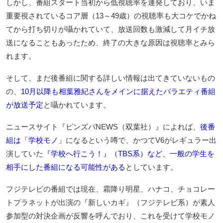
しかし、番組スタート当初から低視聴率を連発しており、いま
重要視されているコア層（13～49歳）の視聴率も大コケでかね
てから打ち切りが囁かれていて、放送回数も激減して月イチ放
送になることもあったため、終了の大きな原因は視聴率とみら
れます。
そして、まだ後番組に関する詳しい情報は出てきていないもの
の、
10月以降も相葉雅紀さんをメインに据えたバラエティ番組
が放送予定
と囁かれています。
ニュースサイト『ピンズバNEWS（双葉社）』によれば、
後番
組は「学校モノ」
になるという噂で、かつてV6がレギュラー出
演していた
『学校へ行こう！』（TBS系）など、一般の学生を
相手にした番組になる可能性がある
としています。
フジテレビの番組では現在、霜降り明星、ハナコ、チョコレー
トプラネットが出演の『新しいカギ』（フジテレビ系）が素人
参加型の対決企画が反響を呼んでおり、これを受けて学校モノ