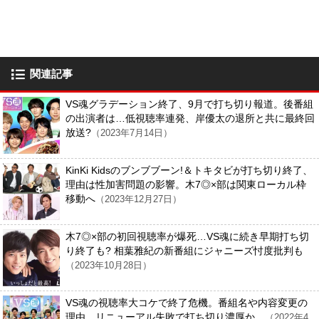
関連記事
VS魂グラデーション終了、9月で打ち切り報道。後番組
の出演者は…低視聴率連発、岸優太の退所と共に最終回
放送?
（2023年7月14日）
KinKi Kidsのブンブブーン!＆トキタビが打ち切り終了、
理由は性加害問題の影響。木7◎×部は関東ローカル枠
移動へ
（2023年12月27日）
木7◎×部の初回視聴率が爆死…VS魂に続き早期打ち切
り終了も? 相葉雅紀の新番組にジャニーズ忖度批判も
（2023年10月28日）
VS魂の視聴率大コケで終了危機。番組名や内容変更の
理由、リニューアル失敗で打ち切り濃厚か…
（2022年4