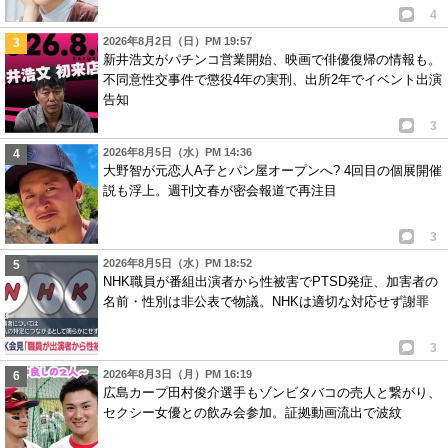
4
2026年8月2日（日）PM 19:57
新井浩文がパチンコ営業開始、映画で俳優復帰の情報も。
不同意性交事件で懲役4年の実刑、出所2年でイベント出演
告知
3
2026年8月5日（水）PM 14:36
大野智が元恋人A子とパン屋オープンへ? 4回目の個展開催
説も浮上。週刊文春が密会報道で再注目
3
2026年8月5日（水）PM 18:52
NHK職員が番組出演者から性被害でPTSD発症、加害者の
名前・性別は非公表で物議。NHKは適切な対応せず謝罪
3
2026年8月3日（月）PM 16:19
広島カープ田村俊介選手もゾンビタバコの売人と繋がり、
セクシー女優との飲み会参加。証拠動画流出で波紋