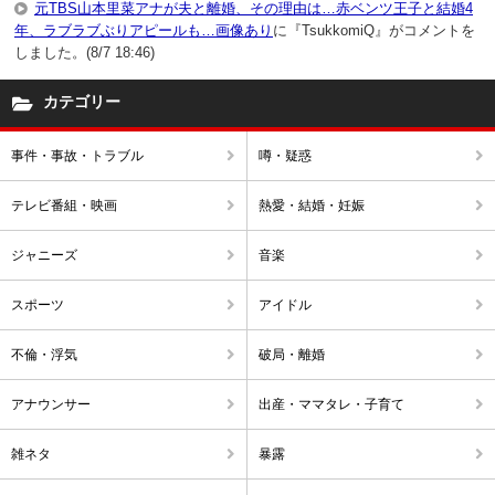
元TBS山本里菜アナが夫と離婚、その理由は…赤ベンツ王子と結婚4
年、ラブラブぶりアピールも…画像あり
に『TsukkomiQ』がコメントを
しました。(8/7 18:46)
カテゴリー
事件・事故・トラブル
噂・疑惑
テレビ番組・映画
熱愛・結婚・妊娠
ジャニーズ
音楽
スポーツ
アイドル
不倫・浮気
破局・離婚
アナウンサー
出産・ママタレ・子育て
雑ネタ
暴露