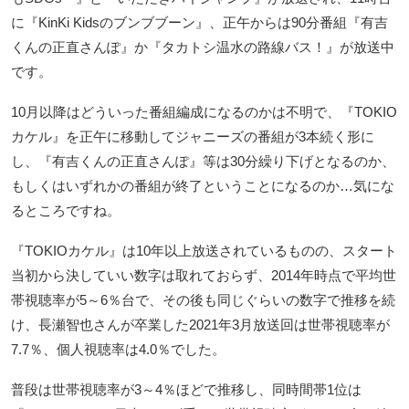
に『KinKi Kidsのブンブブーン』、正午からは90分番組『有吉
くんの正直さんぽ』か『タカトシ温水の路線バス！』が放送中
です。
10月以降はどういった番組編成になるのかは不明で、『TOKIO
カケル』を正午に移動してジャニーズの番組が3本続く形に
し、『有吉くんの正直さんぽ』等は30分繰り下げとなるのか、
もしくはいずれかの番組が終了ということになるのか…気にな
るところですね。
『TOKIOカケル』は10年以上放送されているものの、スタート
当初から決していい数字は取れておらず、2014年時点で平均世
帯視聴率が5～6％台で、その後も同じぐらいの数字で推移を続
け、長瀬智也さんが卒業した2021年3月放送回は世帯視聴率が
7.7％、個人視聴率は4.0％でした。
普段は世帯視聴率が3～4％ほどで推移し、同時間帯1位は