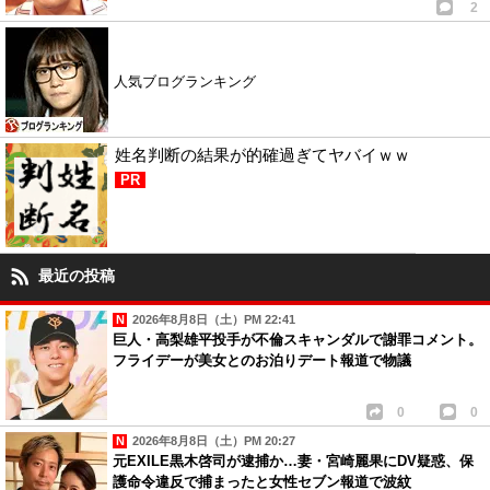
2
人気ブログランキング
姓名判断の結果が的確過ぎてヤバイｗｗ
PR
最近の投稿
2026年8月8日（土）PM 22:41
巨人・高梨雄平投手が不倫スキャンダルで謝罪コメント。
フライデーが美女とのお泊りデート報道で物議
0
0
2026年8月8日（土）PM 20:27
元EXILE黒木啓司が逮捕か…妻・宮崎麗果にDV疑惑、保
護命令違反で捕まったと女性セブン報道で波紋