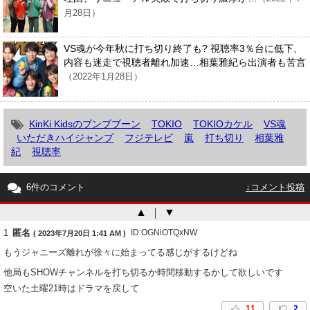
月28日）
VS魂が今年秋に打ち切り終了も? 視聴率3％台に低下、
内容も迷走で視聴者離れ加速…相葉雅紀ら出演者も苦言
（2022年1月28日）
KinKi Kidsのブンブブーン
TOKIO
TOKIOカケル
VS魂
いただきハイジャンプ
フジテレビ
嵐
打ち切り
相葉雅
紀
視聴率
6件のコメント
↓コメント投稿
▲
｜
▼
1
匿名
ID:OGNiOTQxNW
( 2023年7月20日 1:41 AM )
もうジャニーズ離れが徐々に始まってる感じがするけどね
他局もSHOWチャンネルを打ち切るか時間移動するかして欲しいです
空いた土曜21時はドラマを戻して
11
2