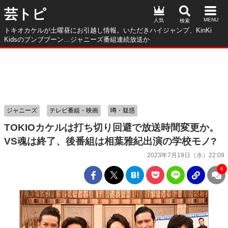
芸トピ
人気
トキオカケルが土曜昼にお引越し情報。いただきハイジャンプ、KinKi
Kidsのブンブブーン…ジャニーズ番組連続放送か
ジャニーズ
テレビ番組・映画
噂・疑惑
TOKIOカケルは打ち切り回避で放送時間変更か。
VS魂は終了、後番組は相葉雅紀出演の学校モノ?
2023年7月19日（水）22:09
6