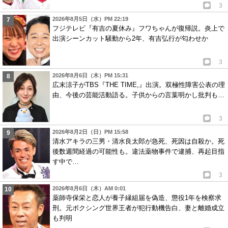
3
2026年8月5日（水）PM 22:19
フジテレビ『有吉の夏休み』フワちゃんが復帰説。炎上で
出演シーンカット騒動から2年、有吉弘行が匂わせか
3
2026年8月6日（木）PM 15:31
広末涼子がTBS『THE TIME,』出演。双極性障害公表の理
由、今後の芸能活動語る。子供からの言葉明かし批判も…
3
2026年8月2日（日）PM 15:58
清水アキラの三男・清水良太郎が急死、死因は自殺か。死
後数週間経過の可能性も。違法薬物事件で逮捕、再起目指
す中で…
3
2026年8月6日（木）AM 0:01
薬師寺保栄と恋人が養子縁組届を偽造、懲役1年を検察求
刑。元ボクシング世界王者が犯行動機告白、妻と離婚成立
も判明