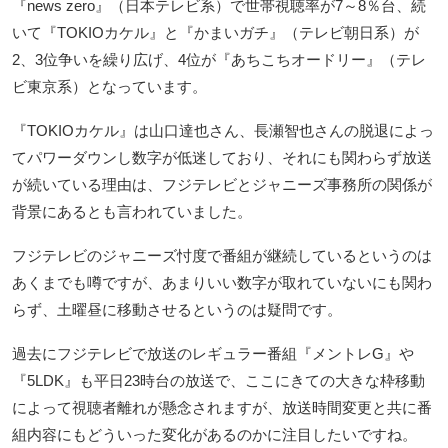
『news zero』（日本テレビ系）で世帯視聴率が7～8％台、続
いて『TOKIOカケル』と『かまいガチ』（テレビ朝日系）が
2、3位争いを繰り広げ、4位が『あちこちオードリー』（テレ
ビ東京系）となっています。
『TOKIOカケル』は山口達也さん、長瀬智也さんの脱退によっ
てパワーダウンし数字が低迷しており、それにも関わらず放送
が続いている理由は、フジテレビとジャニーズ事務所の関係が
背景にあるとも言われていました。
フジテレビのジャニーズ忖度で番組が継続しているというのは
あくまでも噂ですが、あまりいい数字が取れていないにも関わ
らず、土曜昼に移動させるというのは疑問です。
過去にフジテレビで放送のレギュラー番組『メントレG』や
『5LDK』も平日23時台の放送で、ここにきての大きな枠移動
によって視聴者離れが懸念されますが、放送時間変更と共に番
組内容にもどういった変化があるのかに注目したいですね。