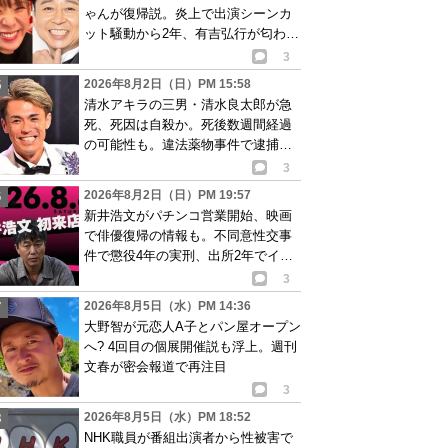
ゃんが復帰説。炎上で出演シーンカ
ット騒動から2年、有吉弘行が匂わせ
か
3
2026年8月2日（日）PM 15:58
清水アキラの三男・清水良太郎が急
死、死因は自殺か。死後数週間経過
の可能性も。違法薬物事件で逮捕、
再起目指す中で…
3
2026年8月2日（日）PM 19:57
新井浩文がパチンコ営業開始、映画
で俳優復帰の情報も。不同意性交事
件で懲役4年の実刑、出所2年でイベ
ント出演告知
3
2026年8月5日（水）PM 14:36
大野智が元恋人A子とパン屋オープン
へ? 4回目の個展開催説も浮上。週刊
文春が密会報道で再注目
3
2026年8月5日（水）PM 18:52
NHK職員が番組出演者から性被害で