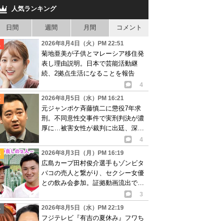
人気ランキング
日間
週間
月間
コメント
2026年8月4日（火）PM 22:51
菊地亜美が子供とマレーシア移住発
表し理由説明。日本で芸能活動継
続、2拠点生活になることを報告
4
2026年8月5日（水）PM 16:21
元ジャンポケ斉藤慎二に懲役7年求
刑。不同意性交事件で実刑判決が濃
厚に…被害女性が裁判に出廷、深刻
な被害告白
4
2026年8月3日（月）PM 16:19
広島カープ田村俊介選手もゾンビタ
バコの売人と繋がり、セクシー女優
との飲み会参加。証拠動画流出で波
紋
3
2026年8月5日（水）PM 22:19
フジテレビ『有吉の夏休み』フワち