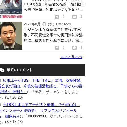
PTSD発症、加害者の名前・性別は非
公表で物議。NHKは適切な対応せず
謝罪
0
3
2026年8月5日（水）PM 16:21
元ジャンポケ斉藤慎二に懲役7年求
刑。不同意性交事件で実刑判決が濃
厚に…被害女性が裁判に出廷、深刻
な被害告白
0
4
もっと見る
⇒
最近のコメント
広末涼子がTBS『THE TIME,』出演。双極性障
害公表の理由、今後の芸能活動語る。子供からの言
葉明かし批判も…
に『匿名』がコメントをしまし
。(8/7 20:20)
元TBS山本里菜アナが夫と離婚、その理由は…
赤ベンツ王子と結婚4年、ラブラブぶりアピール
も…画像あり
に『TsukkomiQ』がコメントをしまし
。(8/7 18:46)