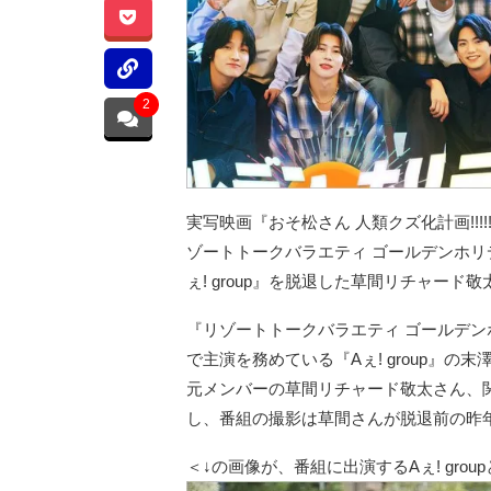
2
実写映画『おそ松さん 人類クズ化計画!!!
ゾートトークバラエティ ゴールデンホリ
ぇ! group』を脱退した草間リチャー
『リゾートトークバラエティ ゴールデンホ
で主演を務めている『Aぇ! group』
元メンバーの草間リチャード敬太さん、関
し、番組の撮影は草間さんが脱退前の昨
＜↓の画像が、番組に出演するAぇ! gr