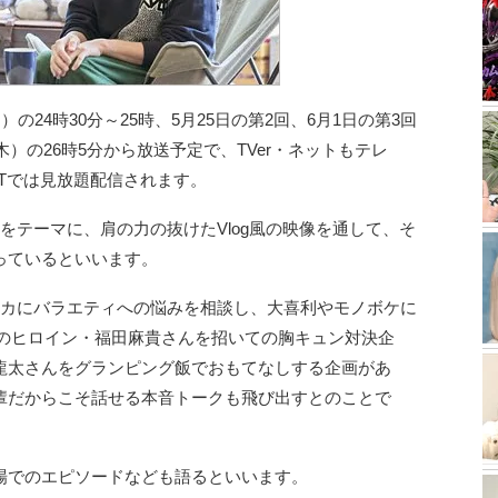
の24時30分～25時、5月25日の第2回、6月1日の第3回
木）の26時5分から放送予定で、TVer・ネットもテレ
EXTでは見放題配信されます。
をテーマに、肩の力の抜けたVlog風の映像を通して、そ
っているといいます。
リカにバラエティへの悩みを相談し、大喜利やモノボケに
時のヒロイン・福田麻貴さんを招いての胸キュン対決企
龍太さんをグランピング飯でおもてなしする企画があ
輩だからこそ話せる本音トークも飛び出すとのことで
場でのエピソードなども語るといいます。