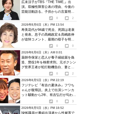
広末涼子がTBS『THE TIME,』出
演。双極性障害公表の理由、今後の
芸能活動語る。子供からの言葉明か
し批判も…
0
2
2026年8月6日（木）PM 13:54
寿美花代が94歳で死去、死因は老衰
と発表。息子の髙嶋政宏＆髙嶋政伸
が追悼コメント、最期の様子を明か
す
0
0
2026年8月6日（木）AM 0:01
薬師寺保栄と恋人が養子縁組届を偽
造、懲役1年を検察求刑。元ボクシン
グ世界王者が犯行動機告白、妻と離
婚成立も判明
0
2
2026年8月5日（水）PM 22:19
フジテレビ『有吉の夏休み』フワち
ゃんが復帰説。炎上で出演シーンカ
ット騒動から2年、有吉弘行が匂わせ
か
0
3
2026年8月5日（水）PM 18:52
NHK職員が番組出演者から性被害で