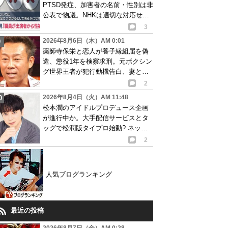
PTSD発症、加害者の名前・性別は非
公表で物議。NHKは適切な対応せず
謝罪
3
2026年8月6日（木）AM 0:01
薬師寺保栄と恋人が養子縁組届を偽
造、懲役1年を検察求刑。元ボクシン
グ世界王者が犯行動機告白、妻と離
婚成立も判明
2
2026年8月4日（火）AM 11:48
松本潤のアイドルプロデュース企画
が進行中か。大手配信サービスとタ
ッグで松潤版タイプロ始動? ネット
で賛否の声
2
人気ブログランキング
最近の投稿