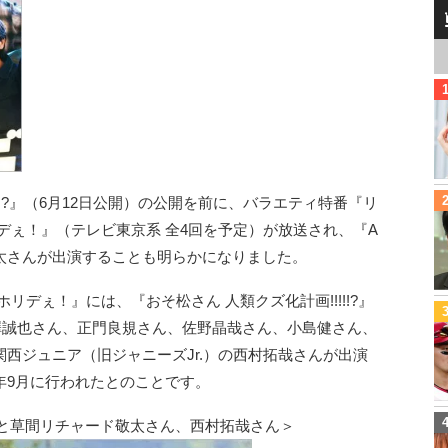
!!?』（6月12日公開）の公開を前に、バラエティ特番『リ
デぇ！』（テレビ東京系 全4回を予定）が放送され、『A
ド敬太さんが出演することも明らかになりました。
リデぇ！』には、『おそ松さん 人類クズ化計画!!!!!?』
の末澤誠也さん、正門良規さん、佐野晶哉さん、小島健さん、
西ジュニア（旧ジャニーズJr.）の西村拓哉さんが出演
年9月に行われたとのことです。
oupと草間リチャード敬太さん、西村拓哉さん＞