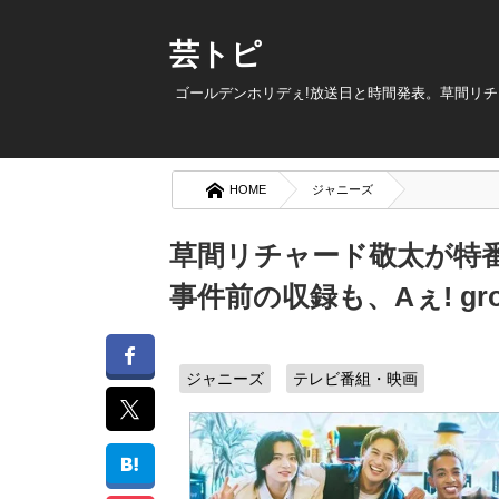
芸トピ
ゴールデンホリデぇ!放送日と時間発表。草間リ
HOME
ジャニーズ
草間リチャード敬太が特
事件前の収録も、Aぇ! g
ジャニーズ
テレビ番組・映画