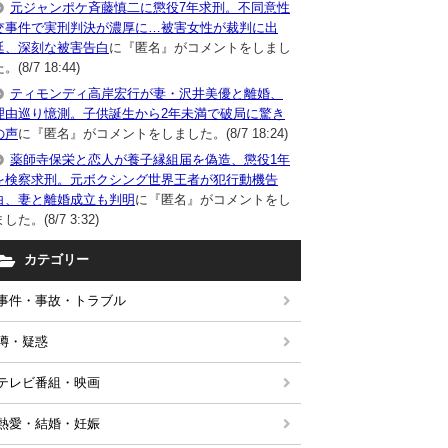
元ジャンポケ斉藤慎二に懲役7年求刑。不同意性
交事件で実刑判決が濃厚に…被害女性が裁判に出
廷、深刻な被害告白
に『匿名』がコメントをしまし
。(8/7 18:44)
ティモンディ高岸宏行が妻・沢井美優と離婚、
理由巡り憶測。子供誕生から2年未満で破局に驚き
の声
に『匿名』がコメントをしました。(8/7 18:24)
薬師寺保栄と恋人が養子縁組届を偽造、懲役1年
を検察求刑。元ボクシング世界王者が犯行動機告
白、妻と離婚成立も判明
に『匿名』がコメントをし
した。(8/7 3:32)
カテゴリー
事件・事故・トラブル
噂・疑惑
テレビ番組・映画
熱愛・結婚・妊娠