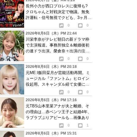
2026年8月7日（金）AM 0:28
長州小力が西口プロレスに復帰も?
クロちゃんと対戦決定で物議。無免
許運転・信号無視でクビも、3ヶ月で
リングに戻る
0
0
2026年8月6日（木）PM 21:44
川栄李奈がテレビ朝日の新ドラマ枠
で主演報道。事務所独立＆離婚後初
の連ドラ出演。榮倉奈々出演の注目
作に続き起用か
0
0
2026年8月6日（木）PM 20:18
元ME:I飯田栞月が芸能活動再開。ミ
ュージカル『ファントム』ヒロイン
役起用。スキャンダル経て女優に転
身か
0
0
2026年8月6日（木）PM 17:16
元TBS山本里菜アナが夫と離婚、そ
の理由は…赤ベンツ王子と結婚4年、
ラブラブぶりアピールも…画像あり
0
1
2026年8月6日（木）PM 15:31