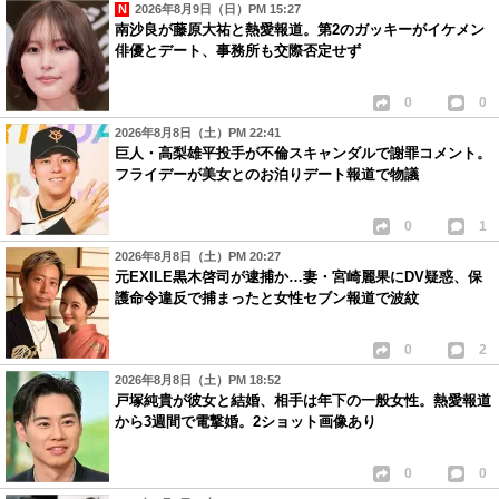
2026年8月9日（日）PM 15:27
南沙良が藤原大祐と熱愛報道。第2のガッキーがイケメン
俳優とデート、事務所も交際否定せず
0
0
2026年8月8日（土）PM 22:41
巨人・高梨雄平投手が不倫スキャンダルで謝罪コメント。
フライデーが美女とのお泊りデート報道で物議
0
1
2026年8月8日（土）PM 20:27
元EXILE黒木啓司が逮捕か…妻・宮崎麗果にDV疑惑、保
護命令違反で捕まったと女性セブン報道で波紋
0
2
2026年8月8日（土）PM 18:52
戸塚純貴が彼女と結婚、相手は年下の一般女性。熱愛報道
から3週間で電撃婚。2ショット画像あり
0
0