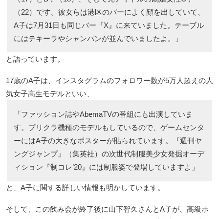
（22）です。彼女らは港区のバーによく顔を出していて、
A子は7月31日も同じバー『X』に来ていました。テーブル
にはテキーラやシャンパンが並んでいましたよ。」
と語っています。
17歳のA子は、インスタグラムのフォロワー数が5万人超えの人
気女子高生モデルといい、
「ファッション誌やAbemaTVの番組にも出演していま
す。プリクラ機種のモデルもしているので、ゲームセンタ
ーにはA子の大きなポスターが貼られています。『週刊ヤ
ングジャンプ』（集英社）の次世代制服美少女発掘オーデ
ィション『制コレ’20』には制服姿で登場していますよ」
と、A子に関する詳しい情報も明かしています。
そして、この飲み会が終了後に山下智久さんとA子が、高級ホ