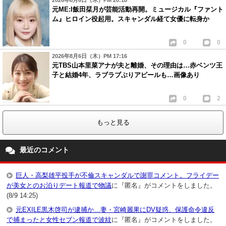
元ME:I飯田栞月が芸能活動再開。ミュージカル『ファント
ム』ヒロイン役起用。スキャンダル経て女優に転身か
0
0
2026年8月6日（木）PM 17:16
元TBS山本里菜アナが夫と離婚、その理由は…赤ベンツ王
子と結婚4年、ラブラブぶりアピールも…画像あり
0
2
もっと見る
最近のコメント
巨人・高梨雄平投手が不倫スキャンダルで謝罪コメント。フライデー
が美女とのお泊りデート報道で物議
に『匿名』がコメントをしました。
(8/9 14:25)
元EXILE黒木啓司が逮捕か…妻・宮崎麗果にDV疑惑、保護命令違反
で捕まったと女性セブン報道で波紋
に『匿名』がコメントをしました。