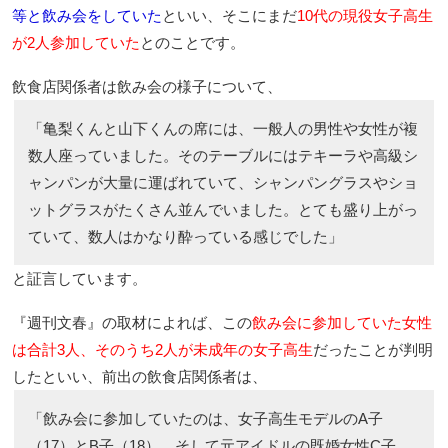
等と飲み会をしていた
といい、そこにまだ
10代の現役女子高生
が2人参加していた
とのことです。
飲食店関係者は飲み会の様子について、
「亀梨くんと山下くんの席には、一般人の男性や女性が複
数人座っていました。そのテーブルにはテキーラや高級シ
ャンパンが大量に運ばれていて、シャンパングラスやショ
ットグラスがたくさん並んでいました。とても盛り上がっ
ていて、数人はかなり酔っている感じでした」
と証言しています。
『週刊文春』の取材によれば、この
飲み会に参加していた女性
は合計3人、そのうち2人が未成年の女子高生
だったことが判明
したといい、前出の飲食店関係者は、
「飲み会に参加していたのは、女子高生モデルのA子
（17）とB子（18）、そして元アイドルの既婚女性C子