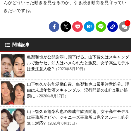
んがどういった動きを見せるのか、引き続き動向を見守ってい
きたいですね。
8
関連記事
亀梨和也が公開謝罪し頭下げる。山下智久はスキャンダ
ルで激ヤセ、知人はハメられたと激怒。女子高生モデル
は要注意人物?
（2020年8月19日）
山下智久が芸能活動自粛、亀梨和也は厳重注意処分。理
由は未成年飲酒スキャンダル、淫行問題の山Pは重い処
罰に
（2020年8月17日）
山下智久＆亀梨和也の未成年飲酒問題、女子高生モデル
は事務所クビか。ジャニーズ事務所は完全スルーし処分
無し対応?
（2020年8月13日）