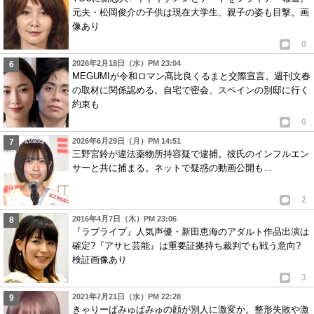
元夫・松岡俊介の子供は現在大学生、親子の姿も目撃。画
像あり
0
2026年2月18日（水）PM 23:04
MEGUMIが令和ロマン髙比良くるまと交際宣言。週刊文春
の取材に関係認める。自宅で密会、スペインの別邸に行く
約束も
0
2026年6月29日（月）PM 14:51
三野宮鈴が違法薬物所持容疑で逮捕。彼氏のインフルエン
サーと共に捕まる。ネットで疑惑の動画公開も…
2
2016年4月7日（木）PM 23:06
『ラブライブ』人気声優・新田恵海のアダルト作品出演は
確定?『アサヒ芸能』は重要証拠持ち裁判でも戦う意向?
検証画像あり
3
2021年7月21日（水）PM 22:28
きゃりーぱみゅぱみゅの顔が別人に激変か。整形失敗や激