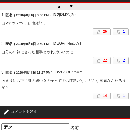
▲
｜
▼
1
匿名
ID:ZjI2M2NjZm
( 2020年8月8日 9:36 PM )
山Pアウトでしょ‼亀梨も。
25
1
2
匿名
ID:ZGRmNmUyYT
( 2020年8月8日 9:46 PM )
自分の年齢に合った相手とやればいいのに
22
2
3
匿名
ID:ZGI5ODhmMm
( 2020年8月8日 11:27 PM )
あまりにも下半身の緩い女の子ってのも問題だな。どんな家庭なんだろう
か？
14
1
4
匿名
ID:YWRlNmRiOW
( 2020年8月8日 11:59 PM )
コメントを残す
天下の山Pが相手なら緩くもなるさ
その子の実家めっちゃ汚かったから余計舞い上がったと思うよ
名前
庶民からセレブになれた！みたいにね