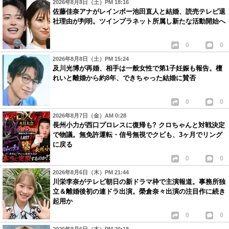
2026年8月8日（土）PM 18:16
佐藤佳奈アナがレインボー池田直人と結婚、読売テレビ退
社理由が判明。ツインプラネット所属し新たな活動開始へ
0
0
2026年8月8日（土）PM 15:24
及川光博が再婚、相手は一般女性で第1子妊娠も報告。檀
れいと離婚から約8年、できちゃった結婚に賛否
0
0
2026年8月7日（金）AM 0:28
長州小力が西口プロレスに復帰も? クロちゃんと対戦決定
で物議。無免許運転・信号無視でクビも、3ヶ月でリング
に戻る
0
0
2026年8月6日（木）PM 21:44
川栄李奈がテレビ朝日の新ドラマ枠で主演報道。事務所独
立＆離婚後初の連ドラ出演。榮倉奈々出演の注目作に続き
起用か
0
0
2026年8月6日（木）PM 20:18