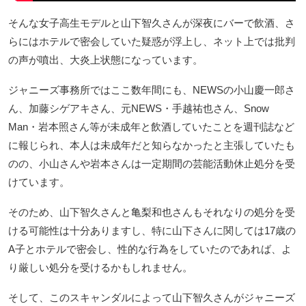
そんな女子高生モデルと山下智久さんが深夜にバーで飲酒、さ
らにはホテルで密会していた疑惑が浮上し、ネット上では批判
の声が噴出、大炎上状態になっています。
ジャニーズ事務所ではここ数年間にも、NEWSの小山慶一郎さ
ん、加藤シゲアキさん、元NEWS・手越祐也さん、Snow
Man・岩本照さん等が未成年と飲酒していたことを週刊誌など
に報じられ、本人は未成年だと知らなかったと主張していたも
のの、小山さんや岩本さんは一定期間の芸能活動休止処分を受
けています。
そのため、山下智久さんと亀梨和也さんもそれなりの処分を受
ける可能性は十分ありますし、特に山下さんに関しては17歳の
A子とホテルで密会し、性的な行為をしていたのであれば、よ
り厳しい処分を受けるかもしれません。
そして、このスキャンダルによって山下智久さんがジャニーズ