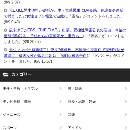
(8/9 2:07)
元EXILE黒木啓司が逮捕か…妻・宮崎麗果にDV疑惑、保護命令違反
で捕まったと女性セブン報道で波紋
に『匿名』がコメントをしました。
(8/9 0:49)
広末涼子がTBS『THE TIME,』出演。双極性障害公表の理由、今後の
芸能活動語る。子供からの言葉明かし批判も…
に『匿名』がコメントを
しました。(8/8 20:07)
元ジャンポケ斉藤慎二に懲役7年求刑。不同意性交事件で実刑判決が
濃厚に…被害女性が裁判に出廷、深刻な被害告白
に『ドバシー』がコメ
ントをしました。(8/8 15:57)
カテゴリー
事件・事故・トラブル
噂・疑惑
テレビ番組・映画
熱愛・結婚・妊娠
ジャニーズ
音楽
スポーツ
アイドル