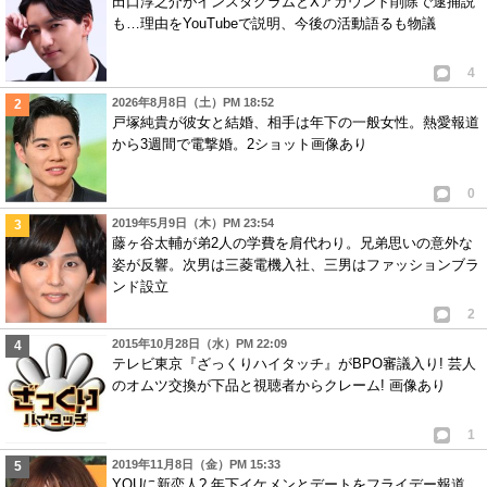
田口淳之介がインスタグラムとXアカウント削除で逮捕説
7
1
も…理由をYouTubeで説明、今後の活動語るも物議
8
匿名
ID:ZjZmMTQyOT
( 2020年8月11日 2:58 AM )
4
ハメラレタとしか思えん
2026年8月8日（土）PM 18:52
戸塚純貴が彼女と結婚、相手は年下の一般女性。熱愛報道
3
4
から3週間で電撃婚。2ショット画像あり
0
2019年5月9日（木）PM 23:54
藤ヶ谷太輔が弟2人の学費を肩代わり。兄弟思いの意外な
姿が反響。次男は三菱電機入社、三男はファッションブラ
ンド設立
2
2015年10月28日（水）PM 22:09
テレビ東京『ざっくりハイタッチ』がBPO審議入り! 芸人
のオムツ交換が下品と視聴者からクレーム! 画像あり
1
2019年11月8日（金）PM 15:33
YOUに新恋人? 年下イケメンとデートをフライデー報道。