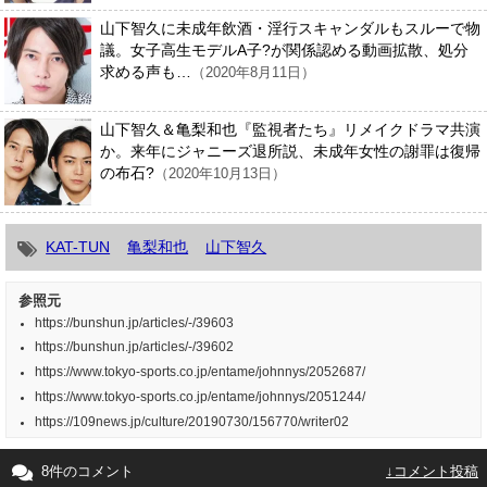
山下智久に未成年飲酒・淫行スキャンダルもスルーで物
議。女子高生モデルA子?が関係認める動画拡散、処分
求める声も…
（2020年8月11日）
山下智久＆亀梨和也『監視者たち』リメイクドラマ共演
か。来年にジャニーズ退所説、未成年女性の謝罪は復帰
の布石?
（2020年10月13日）
KAT-TUN
亀梨和也
山下智久
参照元
https://bunshun.jp/articles/-/39603
https://bunshun.jp/articles/-/39602
https://www.tokyo-sports.co.jp/entame/johnnys/2052687/
https://www.tokyo-sports.co.jp/entame/johnnys/2051244/
https://109news.jp/culture/20190730/156770/writer02
8件のコメント
↓コメント投稿