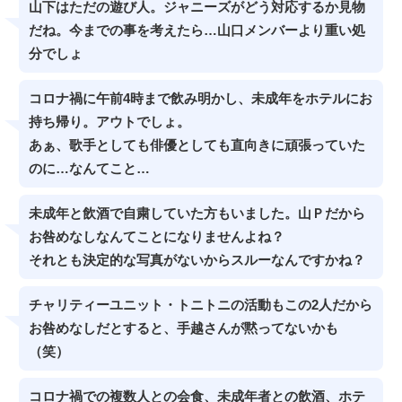
山下はただの遊び人。ジャニーズがどう対応するか見物
だね。今までの事を考えたら…山口メンバーより重い処
分でしょ
コロナ禍に午前4時まで飲み明かし、未成年をホテルにお
持ち帰り。アウトでしょ。
あぁ、歌手としても俳優としても直向きに頑張っていた
のに…なんてこと…
未成年と飲酒で自粛していた方もいました。山Ｐだから
お咎めなしなんてことになりませんよね？
それとも決定的な写真がないからスルーなんですかね？
チャリティーユニット・トニトニの活動もこの2人だから
お咎めなしだとすると、手越さんが黙ってないかも
（笑）
コロナ禍での複数人との会食、未成年者との飲酒、ホテ