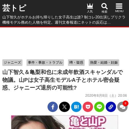
芸トピ
人気
山下智久がホテルお持ち帰りした女子高生は誰? 制コレ20出演しプリクラ
機種モデル務めた人物を特定。週刊文春報道にネットの反応は…
ジャニーズ
事件・事故・トラブル
噂・疑惑
熱愛・結婚・妊娠
山下智久＆亀梨和也に未成年飲酒スキャンダルで
物議。山Pは女子高生モデルA子とホテル密会疑
惑、ジャニーズ退所の可能性?
2020年8月8日（土）20:06
8