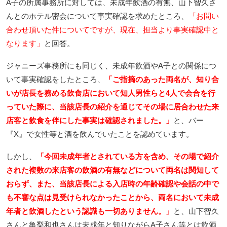
A子の所属事務所に対しては、未成年飲酒の有無、山下智久さ
んとのホテル密会について事実確認を求めたところ、
「お問い
合わせ頂いた件についてですが、現在、担当より事実確認中と
なります」
と回答。
ジャニーズ事務所にも同じく、未成年飲酒やA子との関係につ
いて事実確認をしたところ、
「ご指摘のあった両名が、知り合
いが店長を務める飲食店において知人男性らと4人で会合を行
っていた際に、当該店長の紹介を通じてその場に居合わせた来
店客と飲食を伴にした事実は確認されました。」
と、バー
『X』で女性等と酒を飲んでいたことを認めています。
しかし、
「今回未成年者とされている方を含め、その場で紹介
された複数の来店客の飲酒の有無などについて両名は関知して
おらず、また、当該店長による入店時の年齢確認や会話の中で
も不審な点は見受けられなかったことから、両名において未成
年者と飲酒したという認識も一切ありません。」
と、山下智久
さんと亀梨和也さんは未成年と知りながらA子さん等とは飲酒