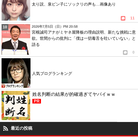
太り説、泉ピン子にソックリの声も…画像あり
11
2026年7月5日（日）PM 20:58
宮根誠司アナがミヤネ屋降板の理由説明、新たな挑戦に意
欲。世間からの批判に「僕は一切毒舌を吐いていない」と
語る
0
人気ブログランキング
姓名判断の結果が的確過ぎてヤバイｗｗ
PR
最近の投稿