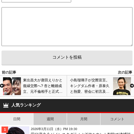
１泊１００万なんて夢のまた夢みたいなぐちゃぐちゃな家で１７歳のバー
スデーケーキと一緒に写ってたわ
9
2
5
匿名
ID:MjQzNjRmYm
( 2020年8月9日 8:32 AM )
どいつもこいつも！
若けりゃ若いほどいいんかい？ガッカリだよ！！
8
2
6
匿名
ID:OWE5N2ZjNz
( 2020年8月9日 10:33 PM )
前の記事
次の記事
コンサート控えてるんだっけ？
東出昌大が唐田えりかと
小島瑠璃子が交際宣言。
復縁交際へ? 杏と離婚成
キングダム作者・原泰久
自覚なさすぎだろ。
立、元不倫相手と正式な
と熱愛、密会に初言及し
10
1
付き合い開始の可能性
報道内容を認める。略奪
も…
愛疑惑で批判の声も…
人気ランキング
7
匿名
ID:NTA3OTgxYj
( 2020年8月10日 1:10 AM )
JKとは、二人とも歳を感じますね。おっさんだもんな。笑、
日間
週間
月間
コメント
やまぴーに関しては目が離れてるしかっこよさがわからん。日本人って女
2026年3月11日（水）PM 19:30
の子ぽい男の子好きだよね💧