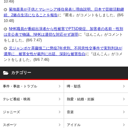
10:49)
紅白はジャニーズだけの場所じゃない。
菊地亜美が子供とマレーシア移住発表し理由説明。日本で芸能活動継
″歌手″一本で頑張っている方々の夢の場所に、
続、2拠点生活になることを報告
に『匿名』がコメントをしました。(8/6
先輩の足にしがみついてるだけで、
10:48)
記録もなにも打ち立てていない若造が出場するなんて、
NHK職員が番組出演者から性被害でPTSD発症、加害者の名前・性別
場違いだと、ファンすらも思わないの？
は非公表で物議。NHKは適切な対応せず謝罪
に『ほんこん』がコメント
をしました。(8/6 7:47)
1
1
元ジャンポケ斉藤慎二に懲役7年求刑。不同意性交事件で実刑判決が
20
嵐LOVE
ID:NjhiZjdlNm
( 2014年1月2日 11:03 PM )
濃厚に…被害女性が裁判に出廷、深刻な被害告白
に『ほんこん』がコメ
ントをしました。(8/6 7:46)
キスマイ、キスマイ うっせーよ！
キスマイが出れる要素が全くない！
カテゴリー
嵐は沢山出てると思い込んでるけど
嵐は今年デビュー15周年だけど
事件・事故・トラブル
噂・疑惑
紅白は去年で、まだ たったの5回！
これこそ何で？ファンは10年！10年
テレビ番組・映画
熱愛・結婚・妊娠
も待ったの！
ジャニーズ
音楽
キスマイなんてまだデビューから
2周年程度のグループでしょ？！
スポーツ
アイドル