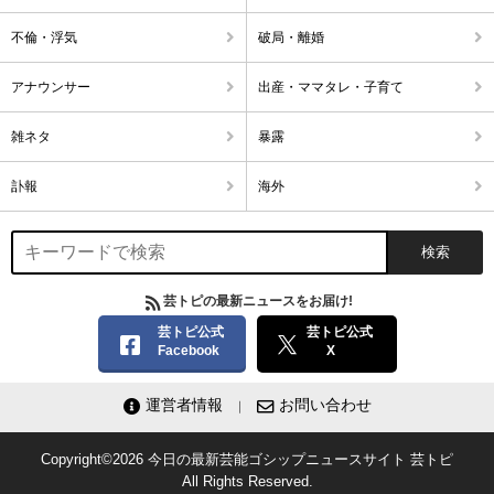
そんなんで『何ででないの！』
とか調子のったこと言ってんじゃねーよ！
不倫・浮気
破局・離婚
あと関ジャニが司会なんてあり得ない
アナウンサー
出産・ママタレ・子育て
なんか、関ジャ二って嵐に助けてもらってブレイクしたカスでしょ
嵐みたいな先輩がいてよかったね～
雑ネタ
暴露
紅白の司会は嵐でいんだよ
1
1
訃報
海外
21
匿名
ID:OTMxNjQxMT
( 2014年1月6日 6:11 AM )
私はJUMPファンだけど、別に紅白に出て欲しいって思わないです。
だってまだ6年目だし、多分他のグループのファンから見れば、売れてもい
芸トピの最新ニュースをお届け!
ないしなんで続けてんの？って思う人もいると思うから。
芸トピ公式
芸トピ公式
でも私はそれでもJUMP応援するし、Sexy ZoneとかNYCとかただ忍たまの
Facebook
X
主題歌歌たっただけじゃん？
別に貢献してるうちに入らないと思うけど、関ジャニと嵐はちゃんと実力
運営者情報
お問い合わせ
でとったんじゃないかなって思います。
1
1
Copyright©2026
今日の最新芸能ゴシップニュースサイト
芸トピ
All Rights Reserved.
22
匿名
ID:ZjAyYTk0OW
( 2014年2月11日 8:50 AM )