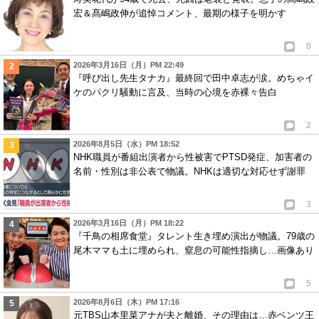
キスマイデビュー3年目で紅白出んの？まあ下積みは長いんだろうけど。
宏＆髙嶋政伸が追悼コメント、最期の様子を明かす
嵐は24時間のメインパーソナリティー続けたし、そろそろ司会もストップ
していんじゃん？
0
TOKIOって世代交代しないわけ？
2026年3月16日（月）PM 22:49
『呼び出し先生タナカ』最終回で田中卓志が涙。めちゃイ
ジャニーズって複雑…
ケのパクリ騒動に言及、当時の心境を赤裸々告白
1
0
2
6
スマイル
ID:ZWUyYzJiYT
( 2013年11月21日 4:58 AM )
2026年8月5日（水）PM 18:52
キスマイファンなので紅白にはでずにカウコンにでてほしい
NHK職員が番組出演者から性被害でPTSD発症、加害者の
名前・性別は非公表で物議。NHKは適切な対応せず謝罪
1
1
7
りんご
ID:OGY4OGUzOT
( 2013年11月25日 3:56 PM )
3
なぜ？関ジャニが司会じゃないの？たまには、やらせろよ！！
2026年3月16日（月）PM 18:22
『千鳥の相席食堂』タレント生き埋め演出が物議。79歳の
(関ジャニ∞ファンです)
尾木ママも土に埋められ、窒息の可能性指摘し…画像あり
1
1
5
8
太輔LOVE❤
ID:NmY3ZWMyZG
( 2013年11月26日 3:17 PM )
2026年8月6日（木）PM 17:16
何で、キスマイは紅白に出れないの？
元TBS山本里菜アナが夫と離婚、その理由は…赤ベンツ王