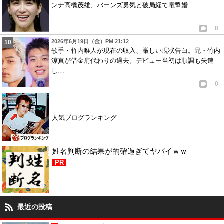
ンナ高橋茂雄、バーンズ勇気と破局経て電撃婚
1
1
0
11
玉ちゃんLOVE
ID:ZDRkNWYyYj
( 2013年12月4日 6:22 PM )
2026年6月19日（金）PM 21:12
キスマイが、紅白に出ないなんで・・・なんかやだな。
歌手・竹内唯人が現在の収入、厳しい現状告白。兄・竹内
カウコンにはでてほしい！！
涼真が借金肩代わりの過去。デビュー当初は順調も失速
し…
SEXY ZONEなんて、紅白に出なくていい！
0
1
1
12
あみ
ID:ODdmZDBmMG
( 2013年12月8日 8:35 AM )
人気ブログランキング
SMAPは何故カウコンに出ない
1
1
姓名判断の結果が的確過ぎてヤバイｗｗ
13
すみれ
ID:NDY0Yzc3ND
( 2013年12月12日 5:49 PM )
PR
はぁ?セクゾが紅白出れるのは､実力が認められたから｡キスマイが出ないの
は残念だし､私もそれは同感｡でも､セクゾなんて出なくていい！とかいちい
ち言わないでいいじゃなん｡セクゾは紅白に出れるくらいの実力があるって
最近の投稿
認められたんだよ｡それに対してブヒブヒ言いやがって｡うるせぇ｡
1
1