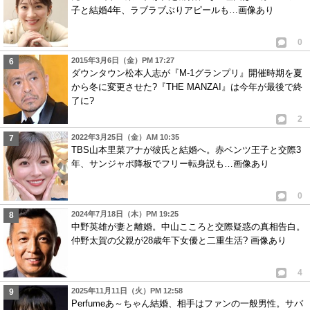
2011年に、セクシーゾーンより先に、キスマイの方がデビューしてるの
子と結婚4年、ラブラブぶりアピールも…画像あり
に。
それに、キスマイは、結成してから今年で8年目なのに。マジで、アホだな
0
1
1
2015年3月6日（金）PM 17:27
ダウンタウン松本人志が『M-1グランプリ』開催時期を夏
9
たいピー LOVE
ID:ZjVkZTM3NT
( 2013年12月1日 12:57 PM )
から冬に変更させた?『THE MANZAI』は今年が最後で終
了に?
キスマイは、紅白歌合戦には、
2
出てないで、カウコンに、
でてほしいです。
2022年3月25日（金）AM 10:35
TBS山本里菜アナが彼氏と結婚へ。赤ベンツ王子と交際3
1
1
年、サンジャポ降板でフリー転身説も…画像あり
10
北山りりか
ID:NTg4OWE0NT
( 2013年12月1日 9:28 PM )
0
なんでだろう・・・。キスマイが紅白に出れないなんて・・・
2024年7月18日（木）PM 19:25
複雑・・・。
中野英雄が妻と離婚。中山こころと交際疑惑の真相告白。
今年楽しみにしてた紅白出演者発表・・・。
仲野太賀の父親が28歳年下女優と二重生活? 画像あり
紅白に出ないんじゃ見る意味がない気がしてきた・・・。
紅白には出れないけどカウコンには出て欲しい！
4
セクゾは出るって言うし・・・。
2025年11月11日（火）PM 12:58
Perfumeあ～ちゃん結婚、相手はファンの一般男性。サバ
マジ複雑だわ・゜・(ノД`)・゜・