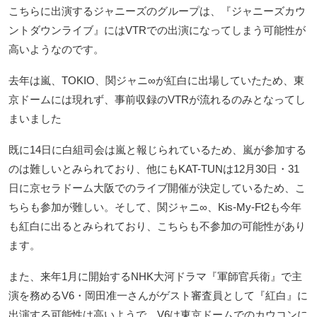
こちらに出演するジャニーズのグループは、『ジャニーズカウ
ントダウンライブ』にはVTRでの出演になってしまう可能性が
高いようなのです。
去年は嵐、TOKIO、関ジャニ∞が紅白に出場していたため、東
京ドームには現れず、事前収録のVTRが流れるのみとなってし
まいました
既に14日に白組司会は嵐と報じられているため、嵐が参加する
のは難しいとみられており、他にもKAT-TUNは12月30日・31
日に京セラドーム大阪でのライブ開催が決定しているため、こ
ちらも参加が難しい。そして、関ジャニ∞、Kis-My-Ft2も今年
も紅白に出るとみられており、こちらも不参加の可能性があり
ます。
また、来年1月に開始するNHK大河ドラマ『軍師官兵衛』で主
演を務めるV6・岡田准一さんがゲスト審査員として『紅白』に
出演する可能性は高いようで、V6は東京ドームでのカウコンに