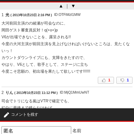
▲
｜
▼
1
光
ID:OTFiMzI1MW
( 2013年10月23日 2:16 PM )
大河前回主演のの綾瀬が司会なのに、
岡田ゲスト審査員反対！q(+o+)p
V6が出場できないことを、露呈される!!
今度の大河主演が前回主演を見上げなければいけないところは、見たくな
いっ！
カウントダウンライブにも、支障をきたすので、
やはり、V6として、歌手として、ステージに立ち
今度こそ悲願の、初出場を果たして欲しいです!!!!!!
1
1
2
りん
ID:MjQ1MmUwNT
( 2013年10月23日 11:12 PM )
司会でトリになる嵐はVTRで確定でも、
紅白に最後まで残らなければ
コメントを残す
カウコン行けないこともないんだけどね。
やっぱりNHKは断れないのかな。
まあ残ったグループだけでも十分
名前