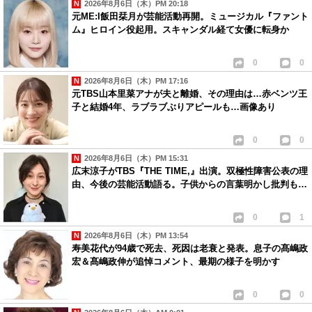
2026年8月6日（木）PM 20:18
元ME:I飯田栞月が芸能活動再開。ミュージカル『ファント
14
靖子
ID:YTIzODllYz
( 2013年12月16日 11:50 PM )
ム』ヒロイン役起用。スキャンダル経て女優に転身か
今年ももうすぐ大晦日今回も嵐が白組の司会ですね！！またカウントダウ
0
0
ンには間に合わないのでしょうか？少し寂しいな！！櫻井君大好き！！
2026年8月6日（木）PM 17:16
1
1
元TBS山本里菜アナが夫と離婚、その理由は…赤ベンツ王
子と結婚4年、ラブラブぶりアピールも…画像あり
15
Mの嵐
ID:NWJiMjdkND
( 2013年12月21日 9:35 PM )
キスマイ、キスマイうるさいって。
0
0
デビューしてからの年数なんて関係ないから。
2026年8月6日（木）PM 15:31
嵐もそんくらい待ったわ！
広末涼子がTBS『THE TIME,』出演。双極性障害公表の理
由、今後の芸能活動語る。子供からの言葉明かし批判も…
1
1
16
匿名
ID:MGQ2NWFmN2
( 2013年12月28日 1:00 PM )
0
1
関ジャニは面白いから、関ジャニに司会やって欲しい❤❤
2026年8月6日（木）PM 13:54
寿美花代が94歳で死去、死因は老衰と発表。息子の髙嶋政
山Pも好きだから、両方に司会やって欲しい❤❤
宏＆髙嶋政伸が追悼コメント、最期の様子を明かす
1
1
0
0
17
匿名
ID:ZmM1NGE2Y2
( 2013年12月28日 2:37 PM )