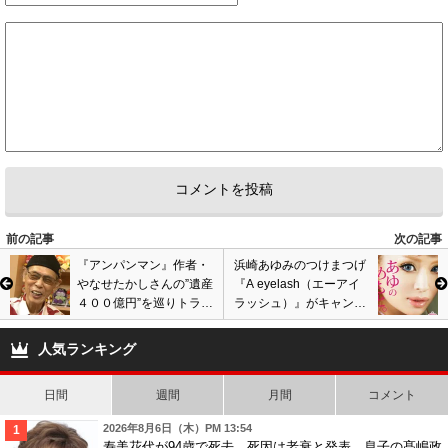
豪華だとは思うけどなあ。
1
1
3
(￣ー￣)
ID:YzhjY2Y4ZW
( 2013年10月30日 1:01 AM )
毎回カウコウみて
思うのだが、
なぜSMAPは、
出ないのだろうか？
1
1
前の記事
次の記事
4
ミッキー
ID:OGY4OGUzOT
( 2013年11月2日 12:40 AM )
『アンパンマン』作者・
浜崎あゆみのつけまつげ
うーん…。私の場合、一応JFCにも入っているキスマイファンなんですが♪
やなせたかしさんの”遺産
『A eyelash（エーアイ
でも、どちらかといえばやはり豪華な紅白にでてほしいですかね～？
４００億円”を巡りトラブ
ラッシュ）』がキャンド
まだデビュー3年目で紅白出場というのも驚き&嬉しいですっ！
ル勃発か!?
ゥなどの100円ショップ
嵐は、いつまで司会し続けるのでしょう？
で売られていることが判
人気ランキング
明!!
TOKIOもそろそろ世代交代という噂が…
1
1
日間
週間
月間
コメント
2026年8月6日（木）PM 13:54
5
ハニー
ID:OGY4OGUzOT
( 2013年11月2日 12:47 AM )
寿美花代が94歳で死去、死因は老衰と発表。息子の髙嶋政