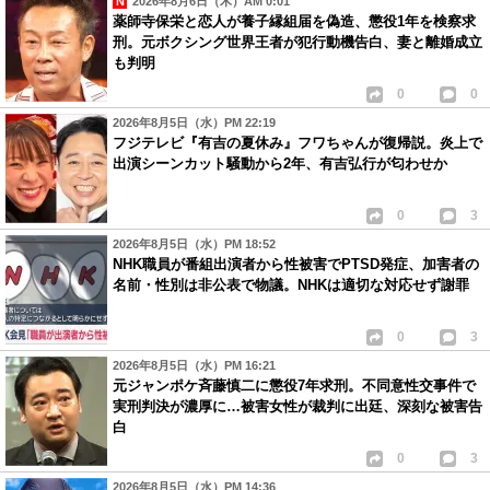
2026年8月6日（木）AM 0:01
キスマイファンは頭弱いの多いな
薬師寺保栄と恋人が養子縁組届を偽造、懲役1年を検察求
刑。元ボクシング世界王者が犯行動機告白、妻と離婚成立
1
1
も判明
18
匿名
ID:ZWVmYjcxMm
( 2013年12月31日 2:18 PM )
0
0
あのね、NHKは民放じゃないの。
2026年8月5日（水）PM 22:19
紅白に出るには、それなりにNHKに貢献しなきゃならないの。
フジテレビ『有吉の夏休み』フワちゃんが復帰説。炎上で
出演シーンカット騒動から2年、有吉弘行が匂わせか
去年まで出てたNYCも、今年出るSexyZoneも、
NHKのアニメの主題歌歌って、それなりに貢献してるでしょ？
0
3
キスマイがNHKに貢献してるなんて、思わないし思えない。
2026年8月5日（水）PM 18:52
デビューしてからの年数とか正直関係ない。
NHK職員が番組出演者から性被害でPTSD発症、加害者の
もっと下積みしてなさい。
名前・性別は非公表で物議。NHKは適切な対応せず謝罪
何か結果を残して出場できたほうが、
先輩のバーターで出るより何倍も嬉しいでしょ。
0
3
自分たちが応援してるグループが一番だと思う気持ちはわかるけど、
2026年8月5日（水）PM 16:21
それが全て正解な訳じゃない。
元ジャンポケ斉藤慎二に懲役7年求刑。不同意性交事件で
実刑判決が濃厚に…被害女性が裁判に出廷、深刻な被害告
嵐の司会は、5年連続で終わりな感じがする。
白
バラバラで番宣に出る所を見ていると、そんな気が。
0
3
関ジャニに至っては何で出場してるかもわからないレベル。
2026年8月5日（水）PM 14:36