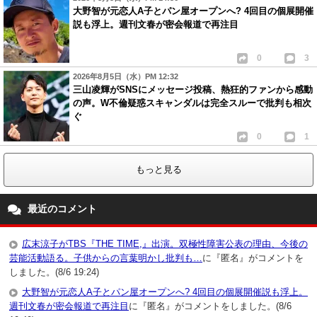
あんな下品でうるさい集団が司会したら、紅白終わる。
大野智が元恋人A子とパン屋オープンへ? 4回目の個展開催
嵐5人＋1人でもごちゃごちゃしてるのに、
説も浮上。週刊文春が密会報道で再注目
7人＋１人でしかも7人煩いとなると、正直目障りで
そんな紅白、見たくない。
0
3
所詮ジャニーズ事務所。
2026年8月5日（水）PM 12:32
三山凌輝がSNSにメッセージ投稿、熱狂的ファンから感動
SexyZoneはSMAPのバーターで、
の声。W不倫疑惑スキャンダルは完全スルーで批判も相次
関ジャニは嵐の抱き合わせ。
ぐ
同じ派閥に勢いのある先輩グループがいて良かったね、ってレベル。
0
1
まだデビューしたての若手が先輩の抱き合わせで来るなら
可愛いね、で許されるけど、
もっと見る
良い歳した所謂おじさん世代のグループが、
同期のグループにまだしがみついてるのは、正直情けない。
最近のコメント
1
1
19
匿名
ID:ZWVmYjcxMm
広末涼子がTBS『THE TIME,』出演。双極性障害公表の理由、今後の
( 2013年12月31日 2:27 PM )
芸能活動語る。子供からの言葉明かし批判も…
に『匿名』がコメントを
あのね、NHKは民放じゃないの。
しました。(8/6 19:24)
NHKに貢献しないと、紅白には出れないの。
大野智が元恋人A子とパン屋オープンへ? 4回目の個展開催説も浮上。
SexyZoneもNYCも、アニメの主題歌歌って貢献してたでしょ。
週刊文春が密会報道で再注目
に『匿名』がコメントをしました。(8/6
キスマイが何か貢献したの？