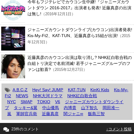
今年もフジテレビでカウコン生中継!『ジャニーズカウ
ントダウン 2016-2017』出演者も発表! 近藤真彦の出演
は無し!
（2016年12月1日）
ジャニーズカウントダウンライブ(カウコン)出演者発表!
Kis-My-Ft2、KAT-TUN、近藤真彦ら15組が出演!
（2015
年12月3日）
近藤真彦のカウコン出演は取り消し? NHK紅白歌合戦の
白組トリ決定で名前消滅! 若手ジャニーズグループのフ
ァンは歓喜?
（2015年12月27日）
A.B.C-Z
Hey! Say! JUMP
KAT-TUN
KinKi Kids
Kis-My-
Ft2
NEWS
NHK大河ドラマ
NHK紅白歌合戦
NYC
SMAP
TOKIO
V6
ジャニーズカウントダウンライ
ブ
タッキー&翼
中山優馬
内博貴
山下智久
岡田准一
嵐
軍師官兵衛
近藤真彦
関ジャニ∞
飯島三智
23件のコメント
↓コメント投稿