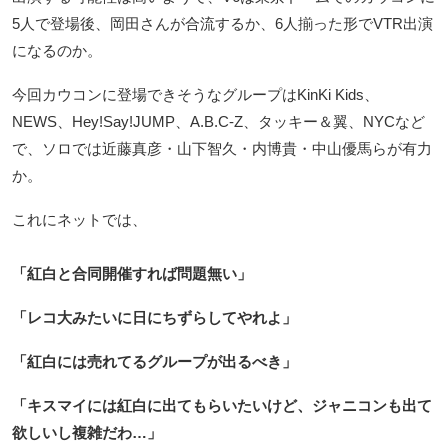
5人で登場後、岡田さんが合流するか、6人揃った形でVTR出演
になるのか。
今回カウコンに登場できそうなグループはKinKi Kids、
NEWS、Hey!Say!JUMP、A.B.C-Z、タッキー＆翼、NYCなど
で、ソロでは近藤真彦・山下智久・内博貴・中山優馬らが有力
か。
これにネットでは、
「紅白と合同開催すれば問題無い」
「レコ大みたいに日にちずらしてやれよ」
「紅白には売れてるグループが出るべき」
「キスマイには紅白に出てもらいたいけど、ジャニコンも出て
欲しいし複雑だわ…」