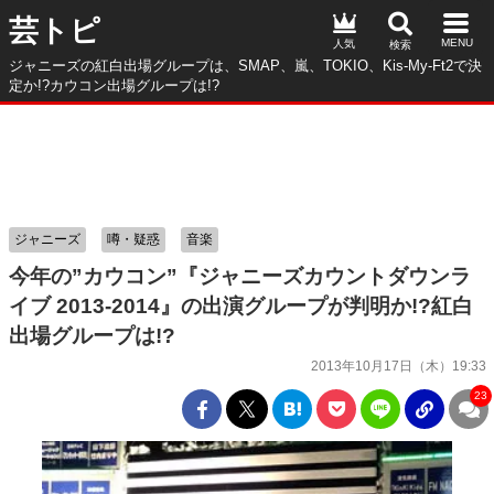
芸トピ
人気
ジャニーズの紅白出場グループは、SMAP、嵐、TOKIO、Kis-My-Ft2で決
定か!?カウコン出場グループは!?
ジャニーズ
噂・疑惑
音楽
今年の”カウコン”『ジャニーズカウントダウンラ
イブ 2013-2014』の出演グループが判明か!?紅白
出場グループは!?
2013年10月17日（木）19:33
23