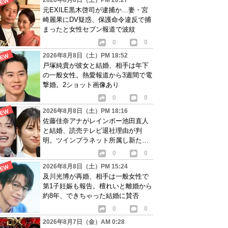
2026年8月8日（土）PM 20:27
元EXILE黒木啓司が逮捕か…妻・宮
崎麗果にDV疑惑、保護命令違反で捕
まったと女性セブン報道で波紋
0
0
2026年8月8日（土）PM 18:52
戸塚純貴が彼女と結婚、相手は年下
の一般女性。熱愛報道から3週間で電
撃婚。2ショット画像あり
0
0
2026年8月8日（土）PM 18:16
佐藤佳奈アナがレインボー池田直人
と結婚、読売テレビ退社理由が判
明。ツインプラネット所属し新たな
活動開始へ
0
0
2026年8月8日（土）PM 15:24
及川光博が再婚、相手は一般女性で
第1子妊娠も報告。檀れいと離婚から
約8年、できちゃった結婚に賛否
0
0
2026年8月7日（金）AM 0:28