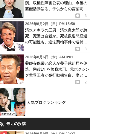
演。双極性障害公表の理由、今後の
芸能活動語る。子供からの言葉明か
し批判も…
3
2026年8月2日（日）PM 15:58
清水アキラの三男・清水良太郎が急
死、死因は自殺か。死後数週間経過
の可能性も。違法薬物事件で逮捕、
再起目指す中で…
3
2026年8月6日（木）AM 0:01
薬師寺保栄と恋人が養子縁組届を偽
造、懲役1年を検察求刑。元ボクシン
グ世界王者が犯行動機告白、妻と離
婚成立も判明
2
人気ブログランキング
最近の投稿