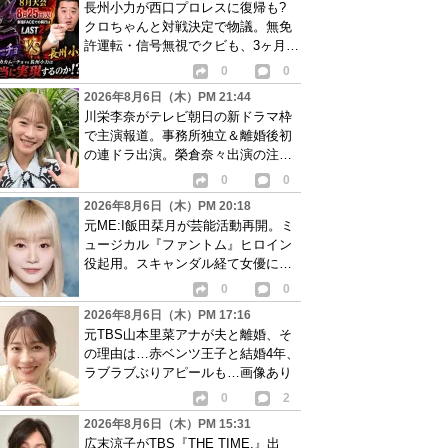
長州小力が西口プロレスに復帰も?
クロちゃんと対戦決定で物議。無免
許運転・信号無視でクビも、3ヶ月で
リングに戻る
0
0
2026年8月6日（木）PM 21:44
川栄李奈がテレビ朝日の新ドラマ枠
で主演報道。事務所独立＆離婚後初
の連ドラ出演。榮倉奈々出演の注目
作に続き起用か
0
0
2026年8月6日（木）PM 20:18
元ME:I飯田栞月が芸能活動再開。ミ
ュージカル『ファントム』ヒロイン
役起用。スキャンダル経て女優に転
身か
0
0
2026年8月6日（木）PM 17:16
元TBS山本里菜アナが夫と離婚、そ
の理由は…赤ベンツ王子と結婚4年、
ラブラブぶりアピールも…画像あり
0
2
2026年8月6日（木）PM 15:31
広末涼子がTBS『THE TIME,』出