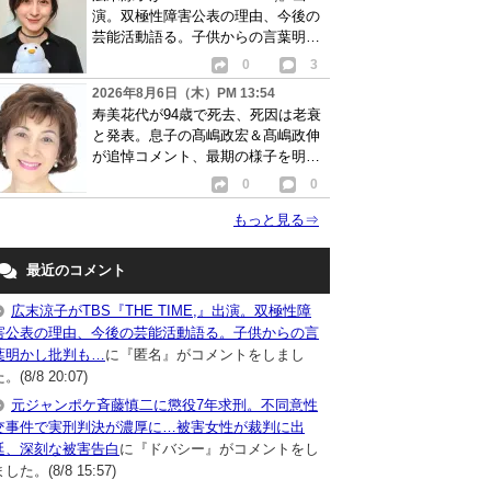
演。双極性障害公表の理由、今後の
芸能活動語る。子供からの言葉明か
し批判も…
0
3
2026年8月6日（木）PM 13:54
寿美花代が94歳で死去、死因は老衰
と発表。息子の髙嶋政宏＆髙嶋政伸
が追悼コメント、最期の様子を明か
す
0
0
もっと見る
⇒
最近のコメント
広末涼子がTBS『THE TIME,』出演。双極性障
害公表の理由、今後の芸能活動語る。子供からの言
葉明かし批判も…
に『匿名』がコメントをしまし
。(8/8 20:07)
元ジャンポケ斉藤慎二に懲役7年求刑。不同意性
交事件で実刑判決が濃厚に…被害女性が裁判に出
廷、深刻な被害告白
に『ドバシー』がコメントをし
した。(8/8 15:57)