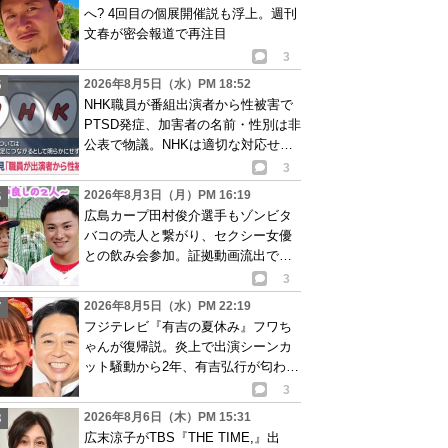
へ? 4回目の個展開催説も浮上。週刊
文春が密会報道で再注目
3
2026年8月5日（水）PM 18:52
NHK職員が番組出演者から性被害で
PTSD発症、加害者の名前・性別は非
公表で物議。NHKは適切な対応せず
謝罪
3
2026年8月3日（月）PM 16:19
広島カープ田村俊介選手もゾンビタ
バコの売人と繋がり、セクシー女優
との飲み会参加。証拠動画流出で波
紋
3
2026年8月5日（水）PM 22:19
フジテレビ『有吉の夏休み』フワち
ゃんが復帰説。炎上で出演シーンカ
ット騒動から2年、有吉弘行が匂わせ
か
3
2026年8月6日（木）PM 15:31
広末涼子がTBS『THE TIME,』出