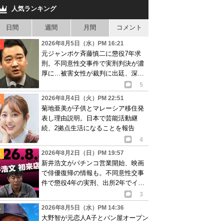
人気ランキング
日間
週間
月間
コメント
2026年8月5日（水）PM 16:21
元ジャンポケ斉藤慎二に懲役7年求
刑。不同意性交事件で実刑判決が濃
厚に…被害女性が裁判に出廷、深刻
な被害告白
5
2026年8月4日（火）PM 22:51
菊地亜美が子供とマレーシア移住発
表し理由説明。日本で芸能活動継
続、2拠点生活になることを報告
4
2026年8月2日（日）PM 19:57
新井浩文がパチンコ営業開始、映画
で俳優復帰の情報も。不同意性交事
件で懲役4年の実刑、出所2年でイベ
ント出演告知
3
2026年8月5日（水）PM 14:36
大野智が元恋人A子とパン屋オープン