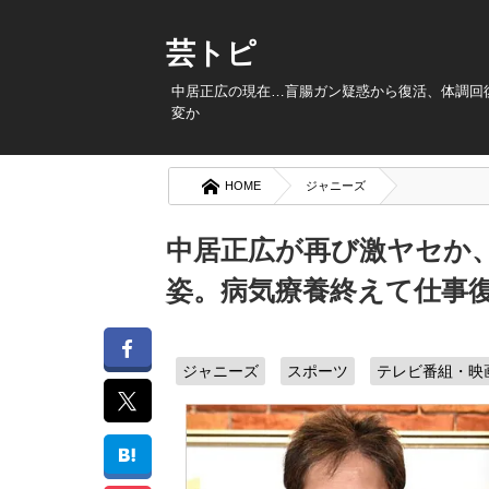
芸トピ
中居正広の現在…盲腸ガン疑惑から復活、体調回
変か
HOME
ジャニーズ
中居正広が再び激ヤセか
姿。病気療養終えて仕事
ジャニーズ
スポーツ
テレビ番組・映