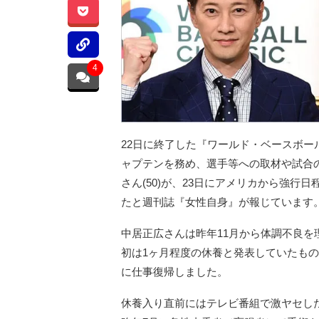
4
22日に終了した『ワールド・ベースボー
ャプテンを務め、選手等への取材や試合
さん(50)が、23日にアメリカから強
たと週刊誌『女性自身』が報じています
中居正広さんは昨年11月から体調不良
初は1ヶ月程度の休養と発表していたもの
に仕事復帰しました。
休養入り直前にはテレビ番組で激ヤセし