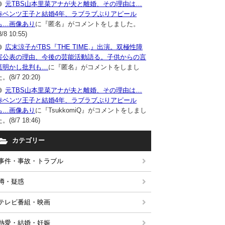
元TBS山本里菜アナが夫と離婚、その理由は…
赤ベンツ王子と結婚4年、ラブラブぶりアピール
も…画像あり
に『匿名』がコメントをしました。
8/8 10:55)
広末涼子がTBS『THE TIME,』出演。双極性障
害公表の理由、今後の芸能活動語る。子供からの言
葉明かし批判も…
に『匿名』がコメントをしまし
。(8/7 20:20)
元TBS山本里菜アナが夫と離婚、その理由は…
赤ベンツ王子と結婚4年、ラブラブぶりアピール
も…画像あり
に『TsukkomiQ』がコメントをしまし
。(8/7 18:46)
カテゴリー
事件・事故・トラブル
噂・疑惑
テレビ番組・映画
熱愛・結婚・妊娠