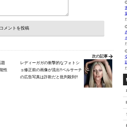
た
た
次の記事
話題
レディーガガの衝撃的なフォトシ
た
可能性
ョ修正前の画像が流出!!ベルサーチ
の広告写真は詐欺だと批判殺到!!