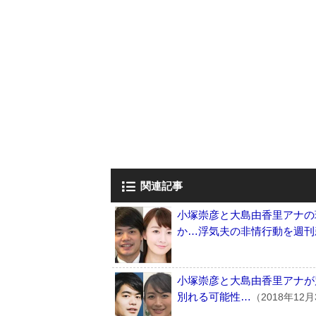
関連記事
小塚崇彦と大島由香里アナの
か…浮気夫の非情行動を週刊
小塚崇彦と大島由香里アナが
別れる可能性…
（2018年12