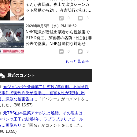
ゃんが復帰説。炎上で出演シーンカ
ット騒動から2年、有吉弘行が匂わせ
か
0
3
2026年8月5日（水）PM 18:52
NHK職員が番組出演者から性被害で
PTSD発症、加害者の名前・性別は非
公表で物議。NHKは適切な対応せず
謝罪
0
3
もっと見る
⇒
最近のコメント
元ジャンポケ斉藤慎二に懲役7年求刑。不同意性
交事件で実刑判決が濃厚に…被害女性が裁判に出
廷、深刻な被害告白
に『ドバシー』がコメントをし
した。(8/8 15:57)
元TBS山本里菜アナが夫と離婚、その理由は…
赤ベンツ王子と結婚4年、ラブラブぶりアピール
も…画像あり
に『匿名』がコメントをしました。
8/8 10:55)