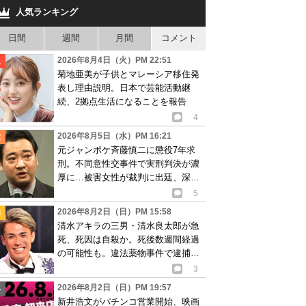
人気ランキング
日間
週間
月間
コメント
2026年8月4日（火）PM 22:51
菊地亜美が子供とマレーシア移住発
表し理由説明。日本で芸能活動継
続、2拠点生活になることを報告
4
2026年8月5日（水）PM 16:21
元ジャンポケ斉藤慎二に懲役7年求
刑。不同意性交事件で実刑判決が濃
厚に…被害女性が裁判に出廷、深刻
な被害告白
5
2026年8月2日（日）PM 15:58
清水アキラの三男・清水良太郎が急
死、死因は自殺か。死後数週間経過
の可能性も。違法薬物事件で逮捕、
再起目指す中で…
3
2026年8月2日（日）PM 19:57
新井浩文がパチンコ営業開始、映画