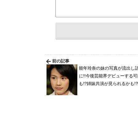
前の記事
能年玲奈の妹の写真が流出し
に!!今後芸能界デビューする
も!?姉妹共演が見られるかも!?