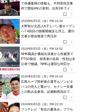
で俳優復帰の情報も。不同意性交事
件で懲役4年の実刑、出所2年でイベ
ント出演告知
3
2026年8月5日（水）PM 14:36
大野智が元恋人A子とパン屋オープン
へ? 4回目の個展開催説も浮上。週刊
文春が密会報道で再注目
3
2026年8月5日（水）PM 18:52
NHK職員が番組出演者から性被害で
PTSD発症、加害者の名前・性別は非
公表で物議。NHKは適切な対応せず
謝罪
3
2026年8月3日（月）PM 16:19
広島カープ田村俊介選手もゾンビタ
バコの売人と繋がり、セクシー女優
との飲み会参加。証拠動画流出で波
紋
3
2026年8月5日（水）PM 22:19
フジテレビ『有吉の夏休み』フワち