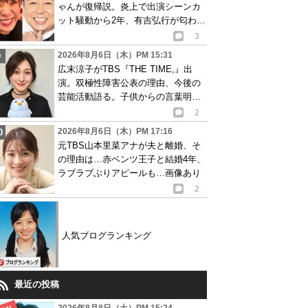
ゃんが復帰説。炎上で出演シーンカ
ット騒動から2年、有吉弘行が匂わせ
か
3
2026年8月6日（木）PM 15:31
広末涼子がTBS『THE TIME,』出
演。双極性障害公表の理由、今後の
芸能活動語る。子供からの言葉明か
し批判も…
2
2026年8月6日（木）PM 17:16
元TBS山本里菜アナが夫と離婚、そ
の理由は…赤ベンツ王子と結婚4年、
ラブラブぶりアピールも…画像あり
2
人気ブログランキング
最近の投稿