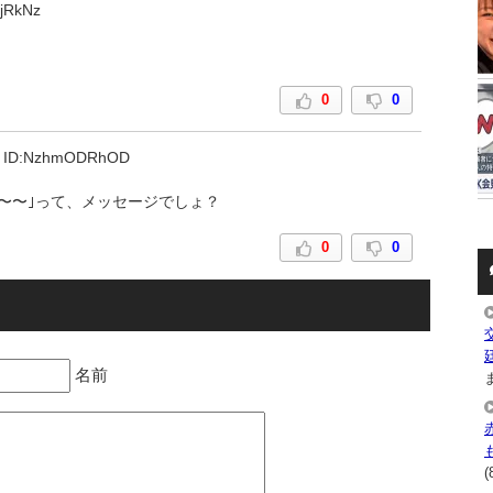
jRkNz
0
0
ID:NzhmODRhOD
〜〜｣って、メッセージでしょ？
0
0
名前
ま
(