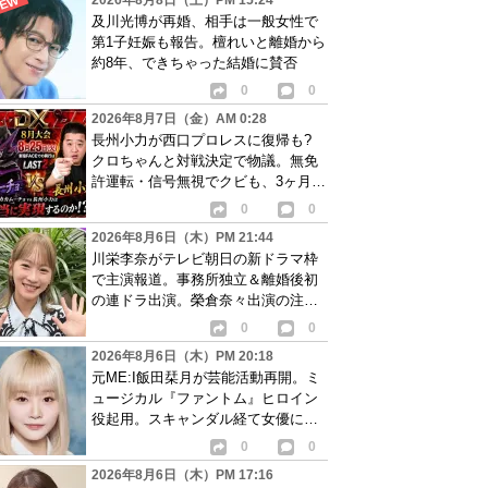
2026年8月8日（土）PM 15:24
及川光博が再婚、相手は一般女性で
第1子妊娠も報告。檀れいと離婚から
約8年、できちゃった結婚に賛否
0
0
2026年8月7日（金）AM 0:28
長州小力が西口プロレスに復帰も?
クロちゃんと対戦決定で物議。無免
許運転・信号無視でクビも、3ヶ月で
リングに戻る
0
0
2026年8月6日（木）PM 21:44
川栄李奈がテレビ朝日の新ドラマ枠
で主演報道。事務所独立＆離婚後初
の連ドラ出演。榮倉奈々出演の注目
作に続き起用か
0
0
2026年8月6日（木）PM 20:18
元ME:I飯田栞月が芸能活動再開。ミ
ュージカル『ファントム』ヒロイン
役起用。スキャンダル経て女優に転
身か
0
0
2026年8月6日（木）PM 17:16