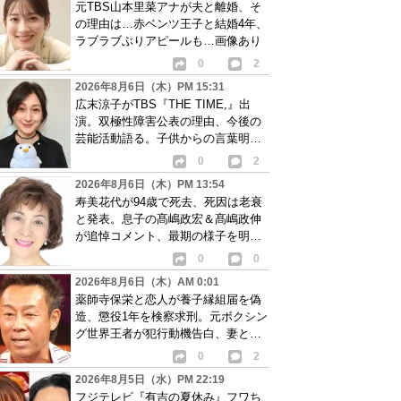
元TBS山本里菜アナが夫と離婚、そ
の理由は…赤ベンツ王子と結婚4年、
ラブラブぶりアピールも…画像あり
0
2
2026年8月6日（木）PM 15:31
広末涼子がTBS『THE TIME,』出
演。双極性障害公表の理由、今後の
芸能活動語る。子供からの言葉明か
し批判も…
0
2
2026年8月6日（木）PM 13:54
寿美花代が94歳で死去、死因は老衰
と発表。息子の髙嶋政宏＆髙嶋政伸
が追悼コメント、最期の様子を明か
す
0
0
2026年8月6日（木）AM 0:01
薬師寺保栄と恋人が養子縁組届を偽
造、懲役1年を検察求刑。元ボクシン
グ世界王者が犯行動機告白、妻と離
婚成立も判明
0
2
2026年8月5日（水）PM 22:19
フジテレビ『有吉の夏休み』フワち