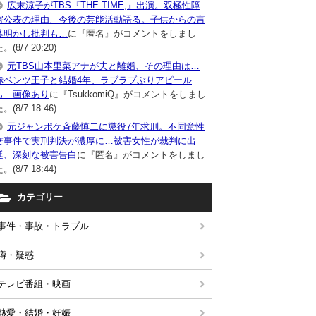
広末涼子がTBS『THE TIME,』出演。双極性障
害公表の理由、今後の芸能活動語る。子供からの言
葉明かし批判も…
に『匿名』がコメントをしまし
。(8/7 20:20)
元TBS山本里菜アナが夫と離婚、その理由は…
赤ベンツ王子と結婚4年、ラブラブぶりアピール
も…画像あり
に『TsukkomiQ』がコメントをしまし
。(8/7 18:46)
元ジャンポケ斉藤慎二に懲役7年求刑。不同意性
交事件で実刑判決が濃厚に…被害女性が裁判に出
廷、深刻な被害告白
に『匿名』がコメントをしまし
。(8/7 18:44)
カテゴリー
事件・事故・トラブル
噂・疑惑
テレビ番組・映画
熱愛・結婚・妊娠