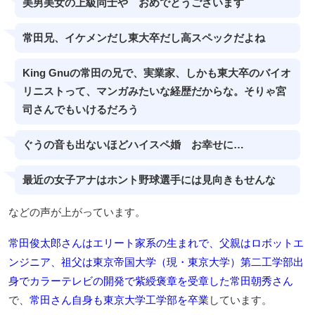
美男美女の上級同士や おめでとうございます
常田兄、イケメンだし東大卒だし高スペックだよね
King Gnuの常田の兄で、実業家、しかも東大卒のバイオ
リニストって、マンガみたいな経歴だからな。そりゃ宮
司さんでもいけるだろう
ぐうの音も出ないほどハイスペ婚 お幸せに…
最近の女子アナはホント野球選手には見向きもせんな
などの声が上がっています。
常田俊太郎さんはエリート家系の生まれで、父親はロボットエ
ンジニア、祖父は東京帝国大学（現・東京大学）第二工学部出
身でカラーテレビの開発で紫綬褒章を受章した常田朝秀さん
で、
常田さん自身も東京大学工学部を卒業
しています。