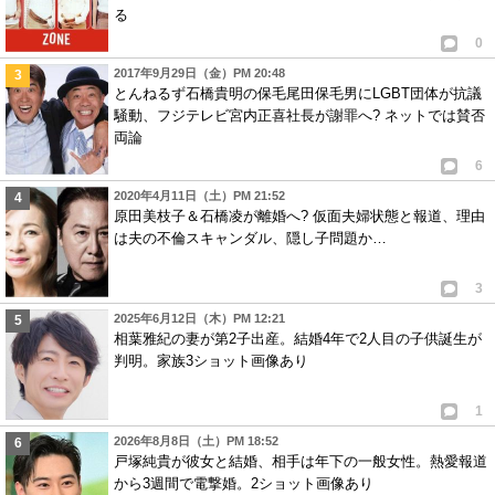
る
0
2017年9月29日（金）PM 20:48
とんねるず石橋貴明の保毛尾田保毛男にLGBT団体が抗議
騒動、フジテレビ宮内正喜社長が謝罪へ? ネットでは賛否
両論
6
2020年4月11日（土）PM 21:52
原田美枝子＆石橋凌が離婚へ? 仮面夫婦状態と報道、理由
は夫の不倫スキャンダル、隠し子問題か…
3
2025年6月12日（木）PM 12:21
相葉雅紀の妻が第2子出産。結婚4年で2人目の子供誕生が
判明。家族3ショット画像あり
1
2026年8月8日（土）PM 18:52
戸塚純貴が彼女と結婚、相手は年下の一般女性。熱愛報道
から3週間で電撃婚。2ショット画像あり