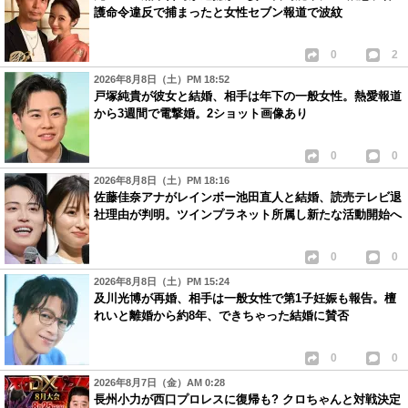
護命令違反で捕まったと女性セブン報道で波紋
0
2
2026年8月8日（土）PM 18:52
戸塚純貴が彼女と結婚、相手は年下の一般女性。熱愛報道
から3週間で電撃婚。2ショット画像あり
0
0
2026年8月8日（土）PM 18:16
佐藤佳奈アナがレインボー池田直人と結婚、読売テレビ退
社理由が判明。ツインプラネット所属し新たな活動開始へ
0
0
2026年8月8日（土）PM 15:24
及川光博が再婚、相手は一般女性で第1子妊娠も報告。檀
れいと離婚から約8年、できちゃった結婚に賛否
0
0
2026年8月7日（金）AM 0:28
長州小力が西口プロレスに復帰も? クロちゃんと対戦決定