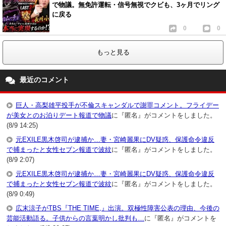
で物議。無免許運転・信号無視でクビも、3ヶ月でリング
に戻る
0
0
もっと見る
最近のコメント
巨人・高梨雄平投手が不倫スキャンダルで謝罪コメント。フライデー
が美女とのお泊りデート報道で物議
に『匿名』がコメントをしました。
(8/9 14:25)
元EXILE黒木啓司が逮捕か…妻・宮崎麗果にDV疑惑、保護命令違反
で捕まったと女性セブン報道で波紋
に『匿名』がコメントをしました。
(8/9 2:07)
元EXILE黒木啓司が逮捕か…妻・宮崎麗果にDV疑惑、保護命令違反
で捕まったと女性セブン報道で波紋
に『匿名』がコメントをしました。
(8/9 0:49)
広末涼子がTBS『THE TIME,』出演。双極性障害公表の理由、今後の
芸能活動語る。子供からの言葉明かし批判も…
に『匿名』がコメントを