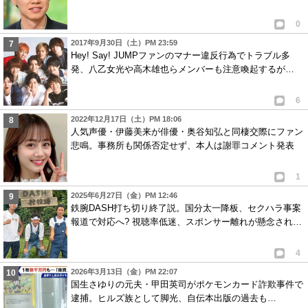
0
2017年9月30日（土）PM 23:59
Hey! Say! JUMPファンのマナー違反行為でトラブル多
発、八乙女光や高木雄也らメンバーも注意喚起するが…
6
2022年12月17日（土）PM 18:06
人気声優・伊藤美来が俳優・奥谷知弘と同棲交際にファン
悲鳴。事務所も関係否定せず、本人は謝罪コメント発表
1
2025年6月27日（金）PM 12:46
鉄腕DASH打ち切り終了説。国分太一降板、セクハラ事案
報道で対応へ? 視聴率低迷、スポンサー離れが懸念され…
4
2026年3月13日（金）PM 22:07
国生さゆりの元夫・甲田英司がポケモンカード詐欺事件で
逮捕。ヒルズ族として脚光、自伝本出版の過去も…