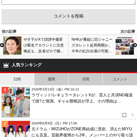
前の記事
次の記事
やす子がXで誹謗中傷受
NHKが番組に旧ジャニー
け匿名アカウントに注意
ズタレント起用再開か。
喚起も…反省ゼロで煽り
今年の紅白出場の可能性
投稿連発、発信者情報開
も…ファンから反発の声
示請求を勧める声も
も噴出
人気ランキング
日間
週間
月間
コメント
2026年3月13日（金）PM 16:13
ラヴィット!レギュラータレントXが、芸人と共演NG報道
で誰?と憶測。ギャル曽根説が浮上、その理由は…
5
2026年8月9日（日）PM 17:56
元ドラム・MIZUHOがZONE再結成に意欲、消えたMIYU
にも言及。芸能界復帰から2年、メンバーとのやり取り語