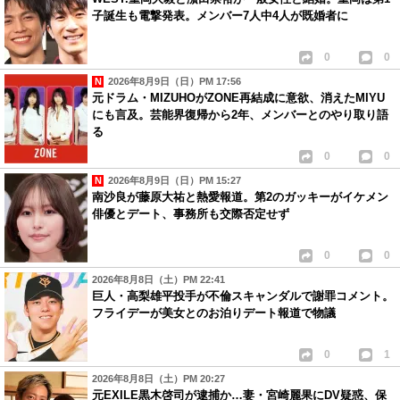
子誕生も電撃発表。メンバー7人中4人が既婚者に
0
0
2026年8月9日（日）PM 17:56
元ドラム・MIZUHOがZONE再結成に意欲、消えたMIYU
にも言及。芸能界復帰から2年、メンバーとのやり取り語
る
0
0
2026年8月9日（日）PM 15:27
南沙良が藤原大祐と熱愛報道。第2のガッキーがイケメン
俳優とデート、事務所も交際否定せず
0
0
2026年8月8日（土）PM 22:41
巨人・高梨雄平投手が不倫スキャンダルで謝罪コメント。
フライデーが美女とのお泊りデート報道で物議
0
1
2026年8月8日（土）PM 20:27
元EXILE黒木啓司が逮捕か…妻・宮崎麗果にDV疑惑、保