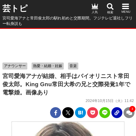
芸トピ
人気
宮司愛海アナと常田俊太郎の馴れ初めと交際期間。フジテレビ退社しフリ
ー転身説も
アナウンサー
熱愛・結婚・妊娠
音楽
宮司愛海アナが結婚、相手はバイオリニスト常田
俊太郎。King Gnu常田大希の兄と交際発覚1年で
電撃婚。画像あり
2024年10月15日（火）11:42
3