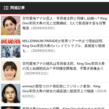
関連記事
宮司愛海アナが恋人・常田俊太郎と同棲し結婚へ? King
Gnu常田大希の兄と交際継続、2人で新居探す姿を目撃
報道
（2024年9月20日）
MILLENNIUM PARADEが世界ツアー中止で理由説明。
King Gnu常田大希のバンドでトラブル、真相巡り憶測
も…
（2024年8月26日）
宮司愛海アナの彼氏は常田俊太郎。King Gnu常田大希
の兄と結婚秒読み? 半同棲交際報道。手繋ぎ画像あり
（2023年9月21日）
emmaが新型コロナ発症前にフジロック参加、King
Gnu常田大希の彼女の感染源に疑惑浮上で物議
（2021年
8月31日）
常田大希がemmaと交際。King Gnuのボーカルがモデ