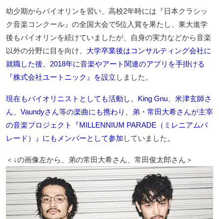
幼少期からバイオリンを習い、高校2年時には『日本クラシッ
ク音楽コンクール』の全国大会で5位入賞を果たし、東大進学
後もバイオリンを続けていましたが、自身の実力などから音楽
以外の分野に目を向け、
大学卒業後はコンサルティング会社に
就職した後、2018年に音楽やアート関連のアプリを手掛ける
『株式会社ユートニック』を設立
しました。
現在もバイオリニストとしても活動し、King Gnu、米津玄師さ
ん、Vaundyさん等の楽曲にも携わり、弟・常田大希さんが主宰
の音楽プロジェクト『MILLENNIUM PARADE（ミレニアムパ
レード）』にもメンバーとして参加
していました。
＜↓の画像左から、弟の常田大希さん、常田俊太郎さん＞