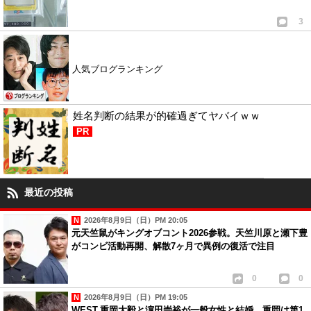
3
人気ブログランキング
姓名判断の結果が的確過ぎてヤバイｗｗ
PR
最近の投稿
2026年8月9日（日）PM 20:05
元天竺鼠がキングオブコント2026参戦。天竺川原と瀬下豊
がコンビ活動再開、解散7ヶ月で異例の復活で注目
0
0
2026年8月9日（日）PM 19:05
WEST.重岡大毅と濵田崇裕が一般女性と結婚。重岡は第1