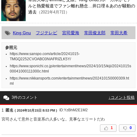
ルと熱愛報道でファン離れ懸念…井口理＆あのが騒動の
過去
（2021年4月7日）
King Gnu
フジテレビ
宮司愛海
常田俊太郎
常田大希
参照元
https://www.sanspo.com/article/20241015-
TMGQ2252CVOABO3NIAFRIZLK5Y/
https://www.sponichi.co.jp/entertainment/news/2024/10/15/kiji/20241015s
00041000111000c.html
https://www.nikkansports.com/entertainment/news/202410150000309.ht
ml
3件のコメント
↓コメント投稿
1
匿名
ID:YzBhM2E1M2
( 2024年10月15日 8:53 PM )
宮司さんて意外と音楽系の人多いな。見事なエリートだわ
1
0