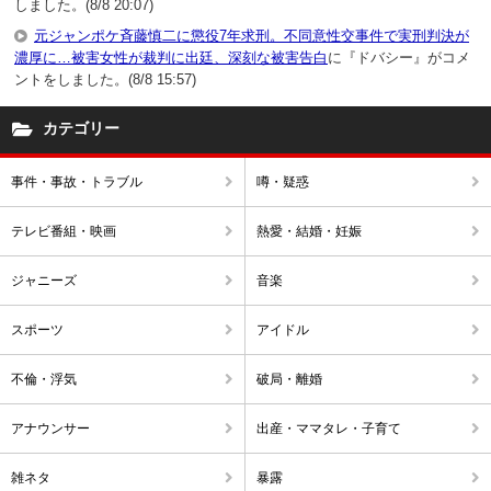
しました。(8/8 20:07)
元ジャンポケ斉藤慎二に懲役7年求刑。不同意性交事件で実刑判決が
濃厚に…被害女性が裁判に出廷、深刻な被害告白
に『ドバシー』がコメ
ントをしました。(8/8 15:57)
カテゴリー
事件・事故・トラブル
噂・疑惑
テレビ番組・映画
熱愛・結婚・妊娠
ジャニーズ
音楽
スポーツ
アイドル
不倫・浮気
破局・離婚
アナウンサー
出産・ママタレ・子育て
雑ネタ
暴露