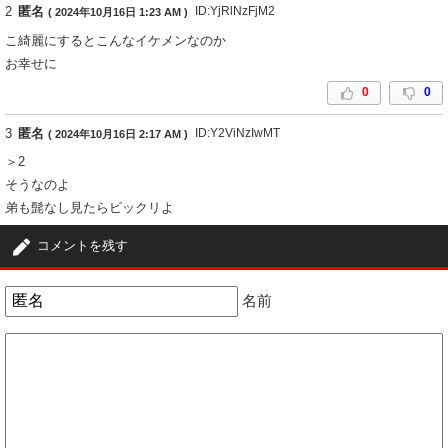
2
匿名
ID:YjRlNzFjM2
( 2024年10月16日 1:23 AM )
こ綺麗にするとこんなイケメンなのか
お幸せに
0
0
3
匿名
ID:Y2ViNzIwMT
( 2024年10月16日 2:17 AM )
＞2
そうなのよ
弟も髭なし見たらビックリよ
0
0
コメントを残す
名前