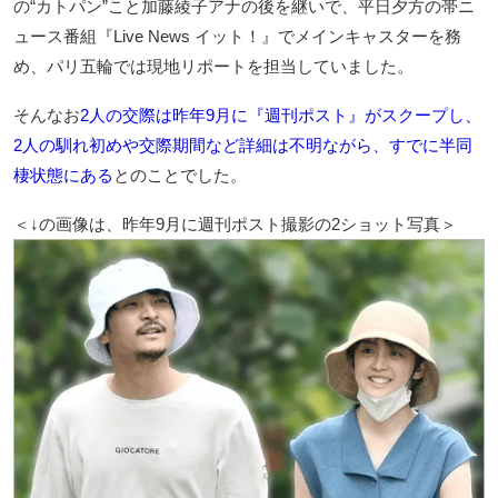
の“カトパン”こと加藤綾子アナの後を継いで、平日夕方の帯ニ
ュース番組『Live News イット！』でメインキャスターを務
め、パリ五輪では現地リポートを担当していました。
そんなお
2人の交際は昨年9月に『週刊ポスト』がスクープし、
2人の馴れ初めや交際期間など詳細は不明ながら、すでに半同
棲状態にある
とのことでした。
＜↓の画像は、昨年9月に週刊ポスト撮影の2ショット写真＞