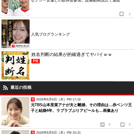
セクシー女優との飲み会参加。証拠動画流出で波紋
3
人気ブログランキング
姓名判断の結果が的確過ぎてヤバイｗｗ
PR
最近の投稿
2026年8月6日（木）PM 17:16
元TBS山本里菜アナが夫と離婚、その理由は…赤ベンツ王
子と結婚4年、ラブラブぶりアピールも…画像あり
0
0
2026年8月6日（木）PM 15:31