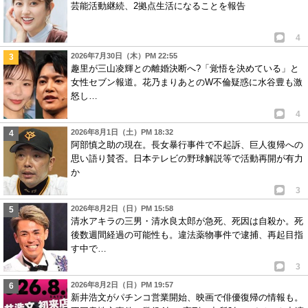
芸能活動継続、2拠点生活になることを報告
4
2026年7月30日（木）PM 22:55
趣里が三山凌輝との離婚決断へ?「覚悟を決めている」と
女性セブン報道。花乃まりあとのW不倫疑惑に水谷豊も激
怒し…
4
2026年8月1日（土）PM 18:32
阿部慎之助の現在。長女暴行事件で不起訴、巨人復帰への
思い語り賛否。日本テレビの野球解説等で活動再開が有力
か
3
2026年8月2日（日）PM 15:58
清水アキラの三男・清水良太郎が急死、死因は自殺か。死
後数週間経過の可能性も。違法薬物事件で逮捕、再起目指
す中で…
3
2026年8月2日（日）PM 19:57
新井浩文がパチンコ営業開始、映画で俳優復帰の情報も。