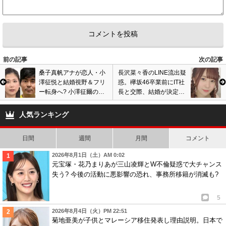
前の記事
次の記事
桑子真帆アナが恋人・小
長沢菜々香のLINE流出疑
澤征悦と結婚視野＆フリ
惑。欅坂46卒業前にIT社
ー転身へ? 小澤征爾の息
長と交際、結婚が決定済
子と熱愛報道、元夫・谷
みか。体操着やベッド写
岡慎一アナは再婚し…
真も拡散で騒動に
人気ランキング
日間
週間
月間
コメント
2026年8月1日（土）AM 0:02
元宝塚・花乃まりあが三山凌輝とW不倫疑惑で大チャンス
失う? 今後の活動に悪影響の恐れ、事務所移籍が消滅も?
5
2026年8月4日（火）PM 22:51
菊地亜美が子供とマレーシア移住発表し理由説明。日本で