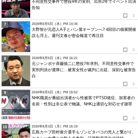
不同意性交事件で懲役4年の実刑、出所2年でイベント出演
告知
3
2026年8月5日（水）PM 14:36
大野智が元恋人A子とパン屋オープンへ? 4回目の個展開催
説も浮上。週刊文春が密会報道で再注目
3
2026年8月5日（水）PM 16:21
元ジャンポケ斉藤慎二に懲役7年求刑。不同意性交事件で
実刑判決が濃厚に…被害女性が裁判に出廷、深刻な被害告
白
3
2026年8月5日（水）PM 18:52
NHK職員が番組出演者から性被害でPTSD発症、加害者の
名前・性別は非公表で物議。NHKは適切な対応せず謝罪
3
2026年8月3日（月）PM 16:19
広島カープ田村俊介選手もゾンビタバコの売人と繋がり、