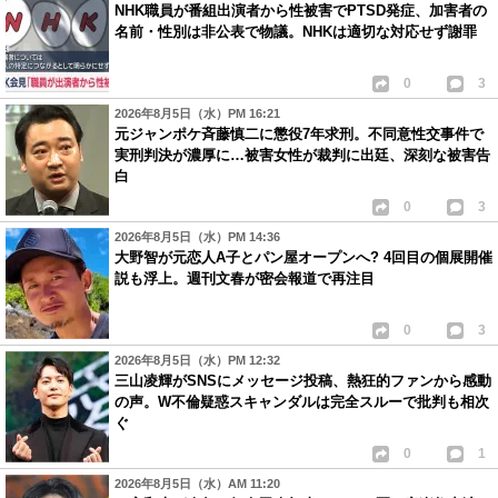
NHK職員が番組出演者から性被害でPTSD発症、加害者の
名前・性別は非公表で物議。NHKは適切な対応せず謝罪
0
3
2026年8月5日（水）PM 16:21
元ジャンポケ斉藤慎二に懲役7年求刑。不同意性交事件で
実刑判決が濃厚に…被害女性が裁判に出廷、深刻な被害告
白
0
3
2026年8月5日（水）PM 14:36
大野智が元恋人A子とパン屋オープンへ? 4回目の個展開催
説も浮上。週刊文春が密会報道で再注目
0
3
2026年8月5日（水）PM 12:32
三山凌輝がSNSにメッセージ投稿、熱狂的ファンから感動
の声。W不倫疑惑スキャンダルは完全スルーで批判も相次
ぐ
0
1
2026年8月5日（水）AM 11:20