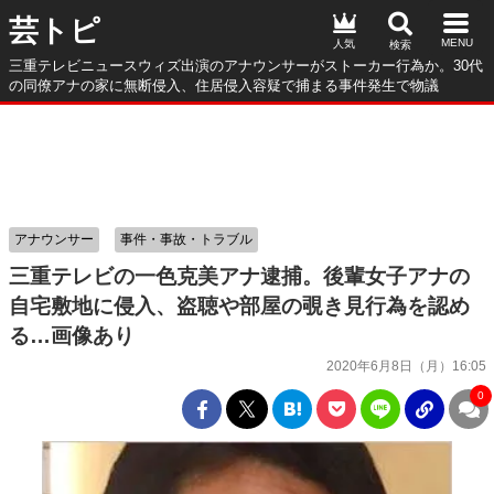
芸トピ
人気
三重テレビニュースウィズ出演のアナウンサーがストーカー行為か。30代
の同僚アナの家に無断侵入、住居侵入容疑で捕まる事件発生で物議
アナウンサー
事件・事故・トラブル
三重テレビの一色克美アナ逮捕。後輩女子アナの
自宅敷地に侵入、盗聴や部屋の覗き見行為を認め
る…画像あり
2020年6月8日（月）16:05
0