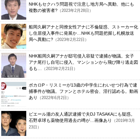
NHKもセクハラ問題視で注意し地方局へ異動、他にも
複数の被害者?
（2023年2月28日）
船岡久嗣アナと同僚女性アナに不倫疑惑、ストーカー化
し住居侵入事件に発展か…NHKも問題把握し札幌放送
局へ異動に?
（2023年2月22日）
NHK船岡久嗣アナが邸宅侵入容疑で逮捕が物議。女子
アナ尾行し自宅に侵入、マンションから飛び降り逃走図
るも…
（2023年2月21日）
ボカロP・リスミーが13歳の中学生にわいせつ行為で逮
捕事件が物議。ファンとホテル密会、淫行認める。動画
あり
（2022年6月2日）
ピエール瀧の友人通訳逮捕で夫DJ TASAKAにも疑惑。
石野卓球も薬物使用過去の噂が…画像あり
（2019年3月
23日）