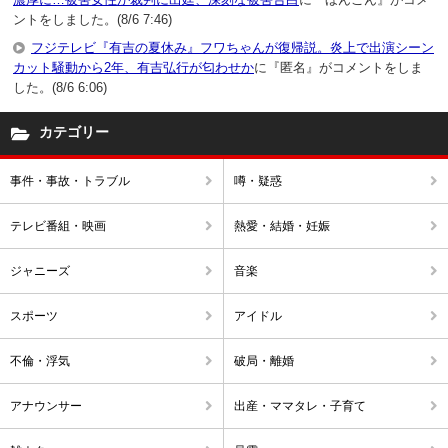
ントをしました。(8/6 7:46)
フジテレビ『有吉の夏休み』フワちゃんが復帰説。炎上で出演シーン
カット騒動から2年、有吉弘行が匂わせか
に『匿名』がコメントをしま
した。(8/6 6:06)
カテゴリー
事件・事故・トラブル
噂・疑惑
テレビ番組・映画
熱愛・結婚・妊娠
ジャニーズ
音楽
スポーツ
アイドル
不倫・浮気
破局・離婚
アナウンサー
出産・ママタレ・子育て