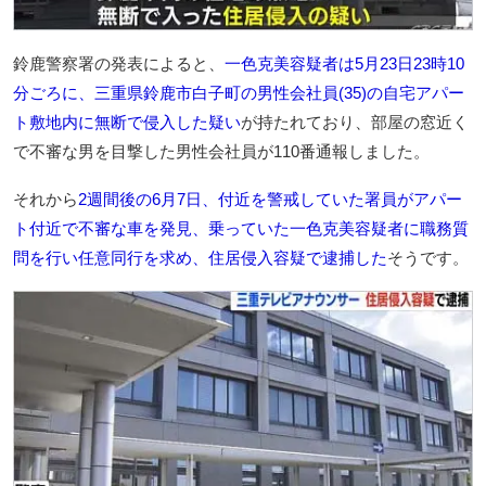
鈴鹿警察署の発表によると、
一色克美容疑者は5月23日23時10
分ごろに、三重県鈴鹿市白子町の男性会社員(35)の自宅アパー
ト敷地内に無断で侵入した疑い
が持たれており、部屋の窓近く
で不審な男を目撃した男性会社員が110番通報しました。
それから
2週間後の6月7日、付近を警戒していた署員がアパー
ト付近で不審な車を発見、乗っていた一色克美容疑者に職務質
問を行い任意同行を求め、住居侵入容疑で逮捕した
そうです。