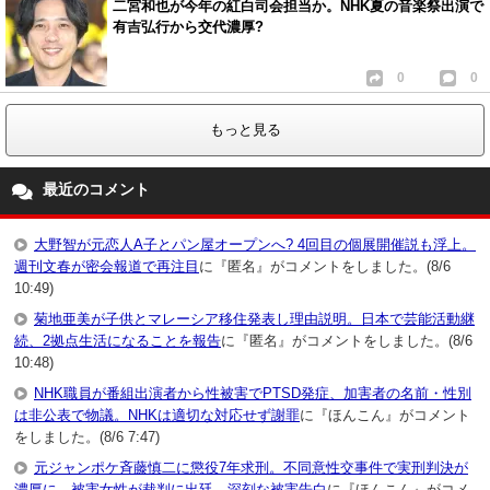
二宮和也が今年の紅白司会担当か。NHK夏の音楽祭出演で
有吉弘行から交代濃厚?
0
0
もっと見る
最近のコメント
大野智が元恋人A子とパン屋オープンへ? 4回目の個展開催説も浮上。
週刊文春が密会報道で再注目
に『匿名』がコメントをしました。(8/6
10:49)
菊地亜美が子供とマレーシア移住発表し理由説明。日本で芸能活動継
続、2拠点生活になることを報告
に『匿名』がコメントをしました。(8/6
10:48)
NHK職員が番組出演者から性被害でPTSD発症、加害者の名前・性別
は非公表で物議。NHKは適切な対応せず謝罪
に『ほんこん』がコメント
をしました。(8/6 7:47)
元ジャンポケ斉藤慎二に懲役7年求刑。不同意性交事件で実刑判決が
濃厚に…被害女性が裁判に出廷、深刻な被害告白
に『ほんこん』がコメ