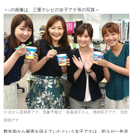
＜↓の画像は、三重テレビの女子アナ等の写真＞
左から若林希アナ、気象予報士・多森成子さん、奥村莉子アナ、北村
実穂アナ
数年前から被害を訴えていたという女子アナは、犯人が一色克