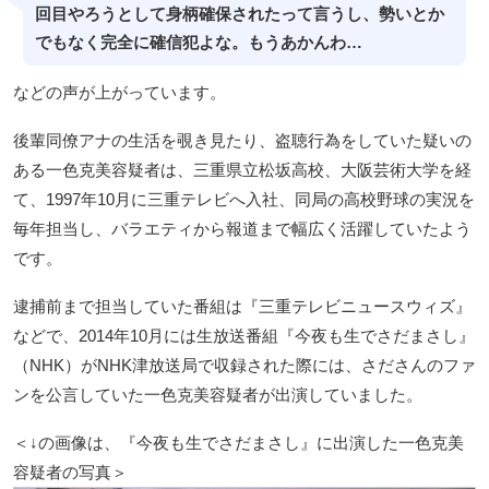
回目やろうとして身柄確保されたって言うし、勢いとか
でもなく完全に確信犯よな。もうあかんわ…
などの声が上がっています。
後輩同僚アナの生活を覗き見たり、盗聴行為をしていた疑いの
ある一色克美容疑者は、三重県立松坂高校、大阪芸術大学を経
て、1997年10月に三重テレビへ入社、同局の高校野球の実況を
毎年担当し、バラエティから報道まで幅広く活躍していたよう
です。
逮捕前まで担当していた番組は『三重テレビニュースウィズ』
などで、2014年10月には生放送番組『今夜も生でさだまさし』
（NHK）がNHK津放送局で収録された際には、さださんのファ
ンを公言していた一色克美容疑者が出演していました。
＜↓の画像は、『今夜も生でさだまさし』に出演した一色克美
容疑者の写真＞