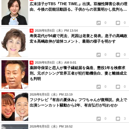
広末涼子がTBS『THE TIME,』出演。双極性障害公表の理
由、今後の芸能活動語る。子供からの言葉明かし批判も…
0
0
2026年8月6日（木）PM 13:54
寿美花代が94歳で死去、死因は老衰と発表。息子の髙嶋政
宏＆髙嶋政伸が追悼コメント、最期の様子を明かす
0
0
2026年8月6日（木）AM 0:01
薬師寺保栄と恋人が養子縁組届を偽造、懲役1年を検察求
刑。元ボクシング世界王者が犯行動機告白、妻と離婚成立
も判明
0
0
2026年8月5日（水）PM 22:19
フジテレビ『有吉の夏休み』フワちゃんが復帰説。炎上で
出演シーンカット騒動から2年、有吉弘行が匂わせか
0
3
2026年8月5日（水）PM 18:52