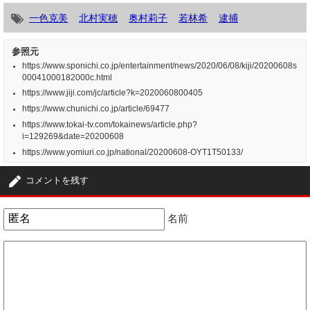
一色克美
北村実穂
奥村莉子
若林希
逮捕
参照元
https://www.sponichi.co.jp/entertainment/news/2020/06/08/kiji/20200608s
00041000182000c.html
https://www.jiji.com/jc/article?k=2020060800405
https://www.chunichi.co.jp/article/69477
https://www.tokai-tv.com/tokainews/article.php?
i=129269&date=20200608
https://www.yomiuri.co.jp/national/20200608-OYT1T50133/
コメントを残す
名前