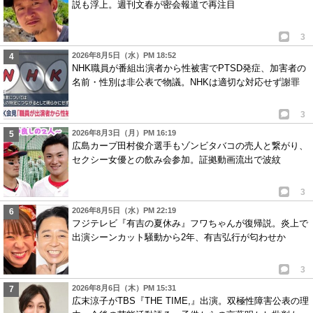
説も浮上。週刊文春が密会報道で再注目
3
2026年8月5日（水）PM 18:52
NHK職員が番組出演者から性被害でPTSD発症、加害者の
名前・性別は非公表で物議。NHKは適切な対応せず謝罪
3
2026年8月3日（月）PM 16:19
広島カープ田村俊介選手もゾンビタバコの売人と繋がり、
セクシー女優との飲み会参加。証拠動画流出で波紋
3
2026年8月5日（水）PM 22:19
フジテレビ『有吉の夏休み』フワちゃんが復帰説。炎上で
出演シーンカット騒動から2年、有吉弘行が匂わせか
3
2026年8月6日（木）PM 15:31
広末涼子がTBS『THE TIME,』出演。双極性障害公表の理