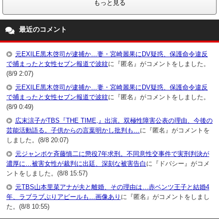
もっと見る
最近のコメント
元EXILE黒木啓司が逮捕か…妻・宮崎麗果にDV疑惑、保護命令違反
で捕まったと女性セブン報道で波紋
に『匿名』がコメントをしました。
(8/9 2:07)
元EXILE黒木啓司が逮捕か…妻・宮崎麗果にDV疑惑、保護命令違反
で捕まったと女性セブン報道で波紋
に『匿名』がコメントをしました。
(8/9 0:49)
広末涼子がTBS『THE TIME,』出演。双極性障害公表の理由、今後の
芸能活動語る。子供からの言葉明かし批判も…
に『匿名』がコメントを
しました。(8/8 20:07)
元ジャンポケ斉藤慎二に懲役7年求刑。不同意性交事件で実刑判決が
濃厚に…被害女性が裁判に出廷、深刻な被害告白
に『ドバシー』がコメ
ントをしました。(8/8 15:57)
元TBS山本里菜アナが夫と離婚、その理由は…赤ベンツ王子と結婚4
年、ラブラブぶりアピールも…画像あり
に『匿名』がコメントをしまし
た。(8/8 10:55)