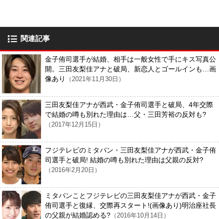
関連記事
金子侑司選手が結婚、相手は一般女性で手にキス写真公
開。三田友梨佳アナと破局、新恋人とゴールインも…画
像あり
（2021年11月30日）
三田友梨佳アナが西武・金子侑司選手と破局、4年交際
で結婚の噂も別れた理由は…父・三田芳裕の反対も?
（2017年12月15日）
フジテレビのミタパン・三田友梨佳アナが西武・金子侑
司選手と破局! 結婚の噂も別れた理由は父親の反対?
（2016年2月20日）
ミタパンことフジテレビの三田友梨佳アナが西武・金子
侑司選手と復縁、交際再スタート!(画像あり)明治座社長
の父親が結婚認める?
（2016年10月14日）