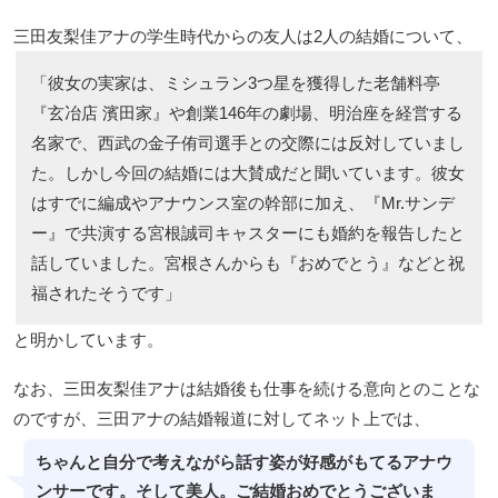
三田友梨佳アナの学生時代からの友人は2人の結婚について、
「彼女の実家は、ミシュラン3つ星を獲得した老舗料亭
『玄冶店 濱田家』や創業146年の劇場、明治座を経営する
名家で、西武の金子侑司選手との交際には反対していまし
た。しかし今回の結婚には大賛成だと聞いています。彼女
はすでに編成やアナウンス室の幹部に加え、『Mr.サンデ
ー』で共演する宮根誠司キャスターにも婚約を報告したと
話していました。宮根さんからも『おめでとう』などと祝
福されたそうです」
と明かしています。
なお、三田友梨佳アナは結婚後も仕事を続ける意向とのことな
のですが、三田アナの結婚報道に対してネット上では、
ちゃんと自分で考えながら話す姿が好感がもてるアナウ
ンサーです。そして美人。ご結婚おめでとうございま