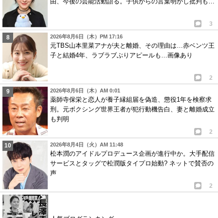
由、今後の芸能活動語る。子供からの言葉明かし批判も…
3
2026年8月6日（木）PM 17:16
元TBS山本里菜アナが夫と離婚、その理由は…赤ベンツ王
子と結婚4年、ラブラブぶりアピールも…画像あり
2
2026年8月6日（木）AM 0:01
薬師寺保栄と恋人が養子縁組届を偽造、懲役1年を検察求
刑。元ボクシング世界王者が犯行動機告白、妻と離婚成立
も判明
2
2026年8月4日（火）AM 11:48
松本潤のアイドルプロデュース企画が進行中か。大手配信
サービスとタッグで松潤版タイプロ始動? ネットで賛否の
声
2