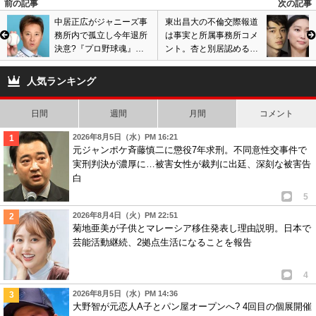
前の記事
次の記事
中居正広がジャニーズ事
東出昌大の不倫交際報道
務所内で孤立し今年退所
は事実と所属事務所コメ
決意?『プロ野球魂』放
ント。杏と別居認めるも
送無しの理由、仕事減少
離婚否定。唐田えりかと
で様々な憶測も…
浮気発覚でネット大炎上
人気ランキング
日間
週間
月間
コメント
2026年8月5日（水）PM 16:21
元ジャンポケ斉藤慎二に懲役7年求刑。不同意性交事件で
実刑判決が濃厚に…被害女性が裁判に出廷、深刻な被害告
白
5
2026年8月4日（火）PM 22:51
菊地亜美が子供とマレーシア移住発表し理由説明。日本で
芸能活動継続、2拠点生活になることを報告
4
2026年8月5日（水）PM 14:36
大野智が元恋人A子とパン屋オープンへ? 4回目の個展開催