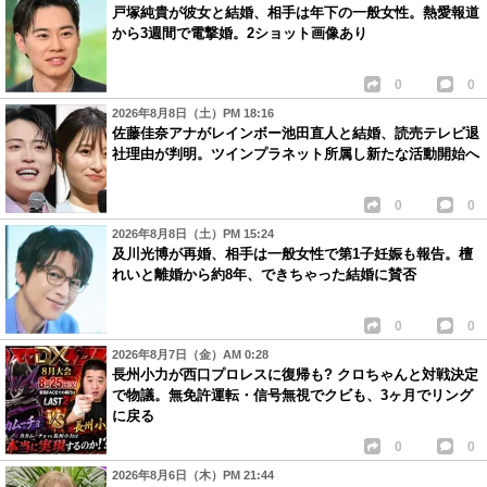
戸塚純貴が彼女と結婚、相手は年下の一般女性。熱愛報道
から3週間で電撃婚。2ショット画像あり
0
0
2026年8月8日（土）PM 18:16
佐藤佳奈アナがレインボー池田直人と結婚、読売テレビ退
社理由が判明。ツインプラネット所属し新たな活動開始へ
0
0
2026年8月8日（土）PM 15:24
及川光博が再婚、相手は一般女性で第1子妊娠も報告。檀
れいと離婚から約8年、できちゃった結婚に賛否
0
0
2026年8月7日（金）AM 0:28
長州小力が西口プロレスに復帰も? クロちゃんと対戦決定
で物議。無免許運転・信号無視でクビも、3ヶ月でリング
に戻る
0
0
2026年8月6日（木）PM 21:44