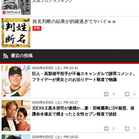
人気ブログランキング
姓名判断の結果が的確過ぎてヤバイｗｗ
PR
最近の投稿
2026年8月8日（土）PM 22:41
巨人・高梨雄平投手が不倫スキャンダルで謝罪コメント。
フライデーが美女とのお泊りデート報道で物議
0
0
2026年8月8日（土）PM 20:27
元EXILE黒木啓司が逮捕か…妻・宮崎麗果にDV疑惑、保
護命令違反で捕まったと女性セブン報道で波紋
0
2
2026年8月8日（土）PM 18:52