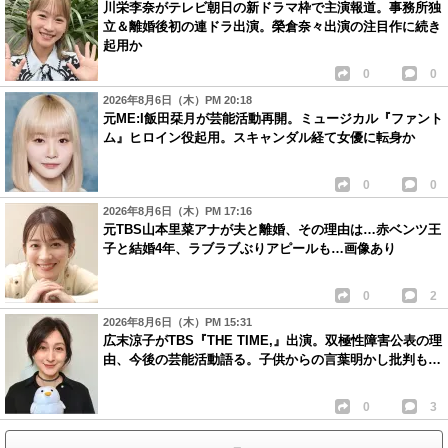
川栄李奈がテレビ朝日の新ドラマ枠で主演報道。事務所独
立＆離婚後初の連ドラ出演。榮倉奈々出演の注目作に続き
起用か
0
0
2026年8月6日（木）PM 20:18
元ME:I飯田栞月が芸能活動再開。ミュージカル『ファント
ム』ヒロイン役起用。スキャンダル経て女優に転身か
0
0
2026年8月6日（木）PM 17:16
元TBS山本里菜アナが夫と離婚、その理由は…赤ベンツ王
子と結婚4年、ラブラブぶりアピールも…画像あり
0
2
2026年8月6日（木）PM 15:31
広末涼子がTBS『THE TIME,』出演。双極性障害公表の理
由、今後の芸能活動語る。子供からの言葉明かし批判も…
0
3