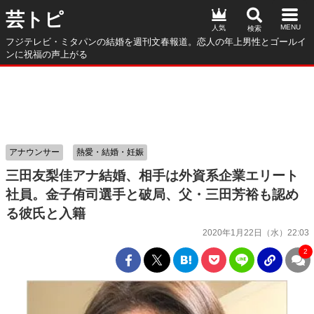
芸トピ
人気
フジテレビ・ミタパンの結婚を週刊文春報道。恋人の年上男性とゴールイ
ンに祝福の声上がる
アナウンサー
熱愛・結婚・妊娠
三田友梨佳アナ結婚、相手は外資系企業エリート
社員。金子侑司選手と破局、父・三田芳裕も認め
る彼氏と入籍
2020年1月22日（水）22:03
2