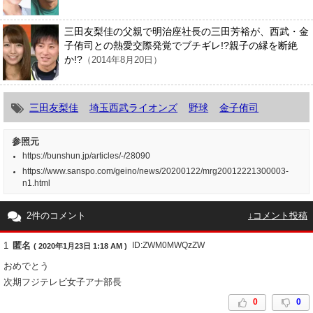
三田友梨佳の父親で明治座社長の三田芳裕が、西武・金
子侑司との熱愛交際発覚でブチギレ!?親子の縁を断絶
か!?
（2014年8月20日）
三田友梨佳
埼玉西武ライオンズ
野球
金子侑司
参照元
https://bunshun.jp/articles/-/28090
https://www.sanspo.com/geino/news/20200122/mrg20012221300003-
n1.html
2件のコメント
↓コメント投稿
1
匿名
ID:ZWM0MWQzZW
( 2020年1月23日 1:18 AM )
おめでとう
次期フジテレビ女子アナ部長
0
0