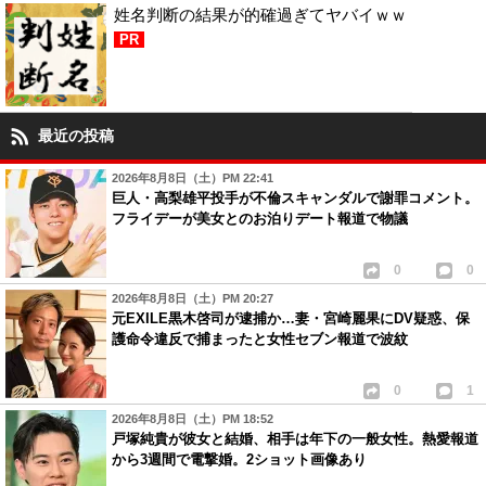
姓名判断の結果が的確過ぎてヤバイｗｗ
PR
最近の投稿
2026年8月8日（土）PM 22:41
巨人・高梨雄平投手が不倫スキャンダルで謝罪コメント。
フライデーが美女とのお泊りデート報道で物議
0
0
2026年8月8日（土）PM 20:27
元EXILE黒木啓司が逮捕か…妻・宮崎麗果にDV疑惑、保
護命令違反で捕まったと女性セブン報道で波紋
0
1
2026年8月8日（土）PM 18:52
戸塚純貴が彼女と結婚、相手は年下の一般女性。熱愛報道
から3週間で電撃婚。2ショット画像あり