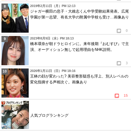
2019年2月11日（月）PM 12:13
ジャガー横田の息子・大維志くん中学受験結果発表。広尾
学園が第一志望、有名大学の附属中学校も受け…画像あり
0
2023年8月9日（水）PM 18:13
橋本環奈が朝ドラヒロインに。来年後期『おむすび』で主
演、オーディション無しで起用理由をNHK説明。
3
2026年1月11日（日）PM 18:16
王林の顔が変わった? 美容整形疑惑も浮上、別人レベルの
変化指摘する声相次ぐ。画像あり
15
人気ブログランキング