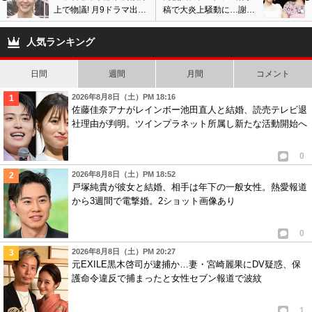
上で物議! 月9ドラマ出演
稿で大炎上騒動に…謝罪
の可能性も? 有吉弘行と
文掲載も批判や呆れ声が
の熱愛交際疑惑と関係
殺到、ヒロミもバイキン
人気ランキング
か?
グで謝罪へ?
日間
週間
月間
コメント
2026年8月8日（土）PM 18:16
佐藤佳奈アナがレインボー池田直人と結婚、読売テレビ退
社理由が判明。ツインプラネット所属し新たな活動開始へ
0
2026年8月8日（土）PM 18:52
戸塚純貴が彼女と結婚、相手は年下の一般女性。熱愛報道
から3週間で電撃婚。2ショット画像あり
0
2026年8月8日（土）PM 20:27
元EXILE黒木啓司が逮捕か…妻・宮崎麗果にDV疑惑、保
護命令違反で捕まったと女性セブン報道で波紋
1