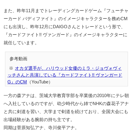
また、昨年11月までトレーディングカードゲーム『フューチャ
ーカード バディファイト』のイメージキャラクターを務めCM
にも出演し、昨年12月にDAIGOさんとトレードという形で、
『カードファイト!! ヴァンガード』のイメージキャラクターに
就任しています。
オカダ選手が、ハリウッド女優のミラ・ジョヴォヴィ
ッチさんと共演している『カードファイト!! ヴァンガード
G』のCM
（YouTube）
一方の森アナは、茨城大学教育学部を卒業後の2010年にテレ朝
へ入社しているのですが、幼少時代から姉でNHKの森花子アナ
と共に剣道を習い、大学まで剣道を続けており、全国大会にも
出場経験がある腕前の持ち主です。
同期は菅原知弘アナ、寺川俊平アナ。