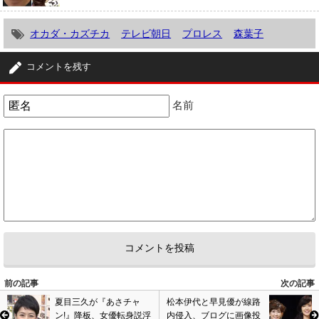
オカダ・カズチカ
テレビ朝日
プロレス
森葉子
コメントを残す
名前
前の記事
次の記事
夏目三久が『あさチャ
松本伊代と早見優が線路
ン!』降板、女優転身説浮
内侵入、ブログに画像投