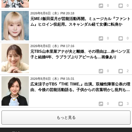
0
0
2026年8月6日（木）PM 20:18
元ME:I飯田栞月が芸能活動再開。ミュージカル『ファント
ム』ヒロイン役起用。スキャンダル経て女優に転身か
0
0
2026年8月6日（木）PM 17:16
元TBS山本里菜アナが夫と離婚、その理由は…赤ベンツ王
子と結婚4年、ラブラブぶりアピールも…画像あり
0
2
2026年8月6日（木）PM 15:31
広末涼子がTBS『THE TIME,』出演。双極性障害公表の理
由、今後の芸能活動語る。子供からの言葉明かし批判も…
0
3
もっと見る