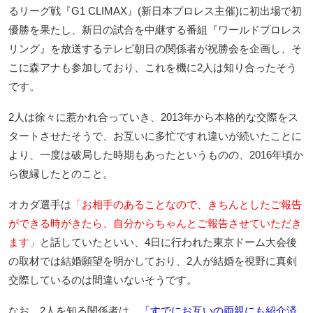
るリーグ戦『G1 CLIMAX』(新日本プロレス主催)に初出場で初
優勝を果たし、新日の試合を中継する番組『ワールドプロレス
リング』を放送するテレビ朝日の関係者が祝勝会を企画し、そ
こに森アナも参加しており、これを機に2人は知り合ったそう
です。
2人は徐々に惹かれ合っていき、2013年から本格的な交際をス
タートさせたそうで、お互いに多忙ですれ違いが続いたことに
より、一度は破局した時期もあったというものの、2016年頃か
ら復縁したとのこと。
オカダ選手は
「お相手のあることなので、きちんとしたご報告
ができる時がきたら、自分からちゃんとご報告させていただき
ます」
と話していたといい、4日に行われた東京ドーム大会後
の取材では結婚願望を明かしており、2人が結婚を視野に真剣
交際しているのは間違いないそうです。
なお、2人を知る関係者は、
「すでにお互いの両親にも紹介済