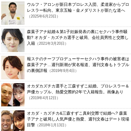
ウルフ・アロンが新日本プロレス入団、柔道家からプロ
レスラー転向。東京五輪・金メダリストが新たな道へ
（2025年6月23日）
森葉子アナ結婚＆第1子妊娠発表の裏にセクハラ事件騒
動? オカダ・カズチカ選手と破局、会社員男性と交際し
入籍
（2021年3月20日）
報ステのチーフプロデューサーセクハラ事件の被害者は
森葉子アナ…週刊新潮が実名報道、週刊文春もトラブル
の裏側詳報
（2019年9月4日）
オカダカズチカ選手と三森すずこ結婚。プロレスラー＆
声優カップル、熱愛交際約2年で入籍報告。画像あり
（2019年4月12日）
オカダ・カズチカ&三森すずこ真剣交際で結婚へ? 森葉
子アナと破局し人気声優と熱愛、週刊文春はデート現場
目撃
（2018年1月13日）