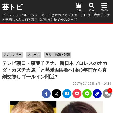
芸トピ
人気
プロレスラーのレインメーカーことオカダカズチカ、テレ朝・森葉子アナ
と交際し入籍目前? 東スポが熱愛と結婚をスクープ
アナウンサー
スポーツ
熱愛・結婚・妊娠
テレビ朝日・森葉子アナ、新日本プロレスのオカ
ダ・カズチカ選手と熱愛&結婚へ! 約3年前から真
剣交際しゴールイン間近?
2017年1月16日（月）14:19
0