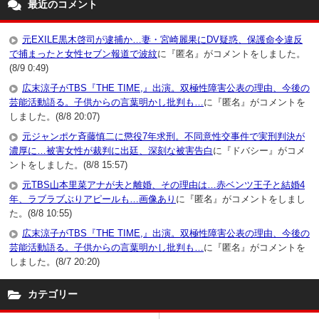
最近のコメント
元EXILE黒木啓司が逮捕か…妻・宮崎麗果にDV疑惑、保護命令違反
で捕まったと女性セブン報道で波紋
に『匿名』がコメントをしました。
(8/9 0:49)
広末涼子がTBS『THE TIME,』出演。双極性障害公表の理由、今後の
芸能活動語る。子供からの言葉明かし批判も…
に『匿名』がコメントを
しました。(8/8 20:07)
元ジャンポケ斉藤慎二に懲役7年求刑。不同意性交事件で実刑判決が
濃厚に…被害女性が裁判に出廷、深刻な被害告白
に『ドバシー』がコメ
ントをしました。(8/8 15:57)
元TBS山本里菜アナが夫と離婚、その理由は…赤ベンツ王子と結婚4
年、ラブラブぶりアピールも…画像あり
に『匿名』がコメントをしまし
た。(8/8 10:55)
広末涼子がTBS『THE TIME,』出演。双極性障害公表の理由、今後の
芸能活動語る。子供からの言葉明かし批判も…
に『匿名』がコメントを
しました。(8/7 20:20)
カテゴリー