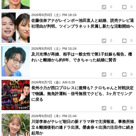
0
0
2026年8月8日（土）PM 18:16
佐藤佳奈アナがレインボー池田直人と結婚、読売テレビ退
社理由が判明。ツインプラネット所属し新たな活動開始へ
0
0
2026年8月8日（土）PM 15:24
及川光博が再婚、相手は一般女性で第1子妊娠も報告。檀
れいと離婚から約8年、できちゃった結婚に賛否
0
0
2026年8月7日（金）AM 0:28
長州小力が西口プロレスに復帰も? クロちゃんと対戦決定
で物議。無免許運転・信号無視でクビも、3ヶ月でリング
に戻る
0
0
2026年8月6日（木）PM 21:44
川栄李奈がテレビ朝日の新ドラマ枠で主演報道。事務所独
立＆離婚後初の連ドラ出演。榮倉奈々出演の注目作に続き
起用か