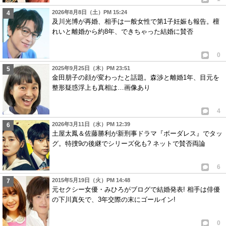
2026年8月8日（土）PM 15:24
及川光博が再婚、相手は一般女性で第1子妊娠も報告。檀
れいと離婚から約8年、できちゃった結婚に賛否
0
2025年9月25日（木）PM 23:51
金田朋子の顔が変わったと話題。森渉と離婚1年、目元を
整形疑惑浮上も真相は…画像あり
4
2026年3月11日（水）PM 12:39
土屋太鳳＆佐藤勝利が新刑事ドラマ『ボーダレス』でタッ
グ。特捜9の後継でシリーズ化も? ネットで賛否両論
6
2015年5月19日（火）PM 14:48
元セクシー女優・みひろがブログで結婚発表! 相手は俳優
の下川真矢で、3年交際の末にゴールイン!
0