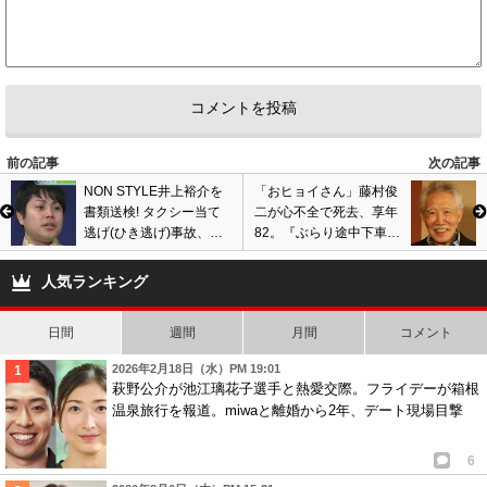
前の記事
次の記事
NON STYLE井上裕介を
「おヒョイさん」藤村俊
書類送検! タクシー当て
二が心不全で死去、享年
逃げ(ひき逃げ)事故、被
82。『ぶらり途中下車の
害者と示談成立し不起訴
旅』ナレーション降板か
処分に?
ら約1年で亡くなる
人気ランキング
日間
週間
月間
コメント
2026年2月18日（水）PM 19:01
萩野公介が池江璃花子選手と熱愛交際。フライデーが箱根
温泉旅行を報道。miwaと離婚から2年、デート現場目撃
6