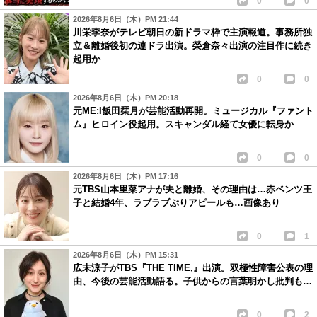
0
0
2026年8月6日（木）PM 21:44
川栄李奈がテレビ朝日の新ドラマ枠で主演報道。事務所独
立＆離婚後初の連ドラ出演。榮倉奈々出演の注目作に続き
起用か
0
0
2026年8月6日（木）PM 20:18
元ME:I飯田栞月が芸能活動再開。ミュージカル『ファント
ム』ヒロイン役起用。スキャンダル経て女優に転身か
0
0
2026年8月6日（木）PM 17:16
元TBS山本里菜アナが夫と離婚、その理由は…赤ベンツ王
子と結婚4年、ラブラブぶりアピールも…画像あり
0
1
2026年8月6日（木）PM 15:31
広末涼子がTBS『THE TIME,』出演。双極性障害公表の理
由、今後の芸能活動語る。子供からの言葉明かし批判も…
0
2