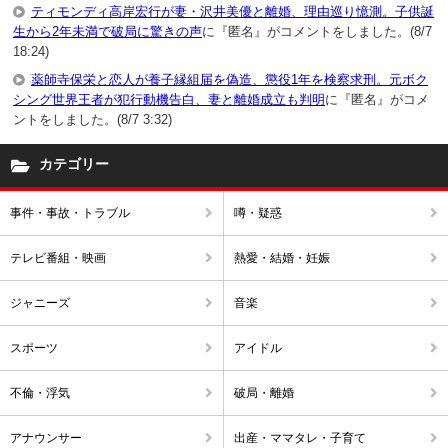
ティモンディ高岸宏行が妻・沢井美優と離婚、理由巡り憶測。子供誕
生から2年未満で破局に驚きの声
に『匿名』がコメントをしました。(8/7
18:24)
薬師寺保栄と恋人が養子縁組届を偽造、懲役1年を検察求刑。元ボク
シング世界王者が犯行動機告白、妻と離婚成立も判明
に『匿名』がコメ
ントをしました。(8/7 3:32)
カテゴリー
事件・事故・トラブル
噂・疑惑
テレビ番組・映画
熱愛・結婚・妊娠
ジャニーズ
音楽
スポーツ
アイドル
不倫・浮気
破局・離婚
アナウンサー
出産・ママタレ・子育て