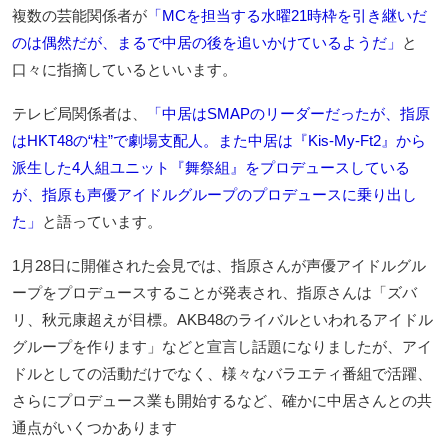
複数の芸能関係者が
「MCを担当する水曜21時枠を引き継いだ
のは偶然だが、まるで中居の後を追いかけているようだ」
と
口々に指摘しているといいます。
テレビ局関係者は、
「中居はSMAPのリーダーだったが、指原
はHKT48の“柱”で劇場支配人。また中居は『Kis-My-Ft2』から
派生した4人組ユニット『舞祭組』をプロデュースしている
が、指原も声優アイドルグループのプロデュースに乗り出し
た」
と語っています。
1月28日に開催された会見では、指原さんが声優アイドルグル
ープをプロデュースすることが発表され、指原さんは「ズバ
リ、秋元康超えが目標。AKB48のライバルといわれるアイドル
グループを作ります」などと宣言し話題になりましたが、アイ
ドルとしての活動だけでなく、様々なバラエティ番組で活躍、
さらにプロデュース業も開始するなど、確かに中居さんとの共
通点がいくつかあります