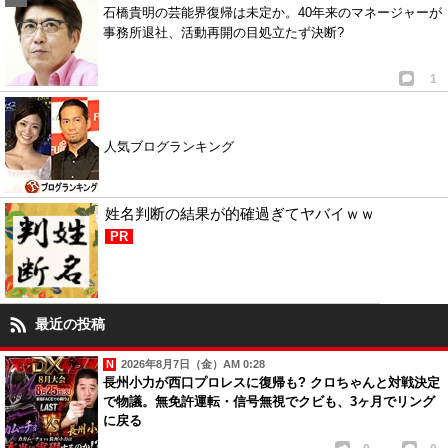
石橋貴明の芸能界復帰は未定か。40年来のマネージャーが
事務所退社、活動再開の目処立たず決断?
1
人気ブログランキング
姓名判断の結果が的確過ぎてヤバイｗｗ
PR
最近の投稿
2026年8月7日（金）AM 0:28
長州小力が西口プロレスに復帰も? クロちゃんと対戦決定
で物議。無免許運転・信号無視でクビも、3ヶ月でリング
に戻る