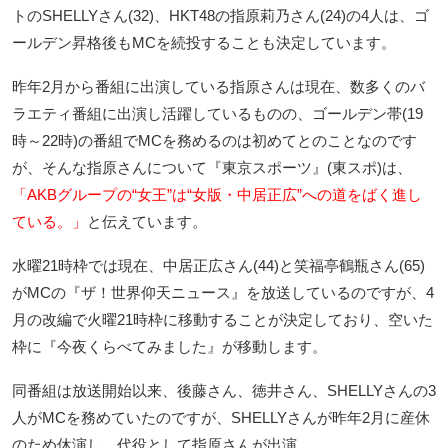
トのSHELLYさん(32)、HKT48の指原莉乃さん(24)の4人は、ゴ
ールデン昇格後もMCを続投することも決定しています。
昨年2月から番組に出演している指原さんは現在、数多くのバ
ラエティ番組に出演し活躍しているものの、ゴールデン帯(19
時～22時)の番組でMCを務めるのは初めてとのことなのです
が、そんな指原さんについて『東京スポーツ』(東スポ)は、
「AKBグループの“女王”は“女版・中居正広”への道をばく進し
ている。」
と伝えています。
水曜21時枠では現在、中居正広さん(44)と笑福亭鶴瓶さん(65)
がMCの『ザ！世界仰天ニュース』を放送しているのですが、4
月の改編で火曜21時枠に移動することが決定しており、空いた
枠に『今夜くらべてみました』が移動します。
同番組は放送開始以来、後藤さん、徳井さん、SHELLYさんの3
人がMCを務めていたのですが、SHELLYさんが昨年2月に産休
のため休演し、代役として指原さんが出演。