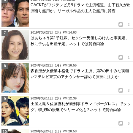
GACKTがフジテレビ月9ドラマで主演報道。山下智久が出
演断り起用か。リーガル作品の主人公起用に賛否
2
2019年3月27日（水）PM 14:03
はあちゅう第1子妊娠。セクシー男優しみけんと事実婚、
秋に子供を出産予定。ネットでは賛否両論
1
2024年4月22日（月）PM 16:55
森香澄が女優業本格化でドラマ主演、第2の田中みな実狙
い? テレビ東京のアナウンサー辞めて演技に注力か
3
2026年3月11日（水）PM 12:39
土屋太鳳＆佐藤勝利が新刑事ドラマ『ボーダレス』でタッ
グ。特捜9の後継でシリーズ化も? ネットで賛否両論
6
2026年5月24日（日）PM 20:58