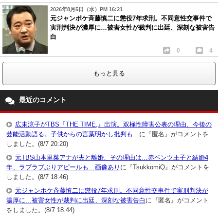
2026年8月5日（水）PM 16:21
元ジャンポケ斉藤慎二に懲役7年求刑。不同意性交事件で
実刑判決が濃厚に…被害女性が裁判に出廷、深刻な被害告
白
0
4
もっと見る
最近のコメント
広末涼子がTBS『THE TIME,』出演。双極性障害公表の理由、今後の
芸能活動語る。子供からの言葉明かし批判も…
に『匿名』がコメントを
しました。(8/7 20:20)
元TBS山本里菜アナが夫と離婚、その理由は…赤ベンツ王子と結婚4
年、ラブラブぶりアピールも…画像あり
に『TsukkomiQ』がコメントを
しました。(8/7 18:46)
元ジャンポケ斉藤慎二に懲役7年求刑。不同意性交事件で実刑判決が
濃厚に…被害女性が裁判に出廷、深刻な被害告白
に『匿名』がコメント
をしました。(8/7 18:44)