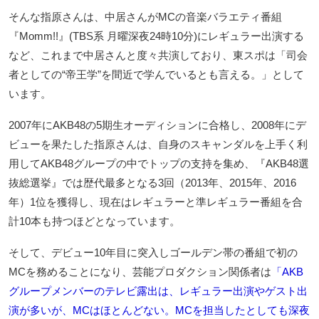
そんな指原さんは、中居さんがMCの音楽バラエティ番組
『Momm!!』(TBS系 月曜深夜24時10分)にレギュラー出演する
など、これまで中居さんと度々共演しており、東スポは「司会
者としての“帝王学”を間近で学んでいるとも言える。」として
います。
2007年にAKB48の5期生オーディションに合格し、2008年にデ
ビューを果たした指原さんは、自身のスキャンダルを上手く利
用してAKB48グループの中でトップの支持を集め、『AKB48選
抜総選挙』では歴代最多となる3回（2013年、2015年、2016
年）1位を獲得し、現在はレギュラーと準レギュラー番組を合
計10本も持つほどとなっています。
そして、デビュー10年目に突入しゴールデン帯の番組で初の
MCを務めることになり、芸能プロダクション関係者は
「AKB
グループメンバーのテレビ露出は、レギュラー出演やゲスト出
演が多いが、MCはほとんどない。MCを担当したとしても深夜