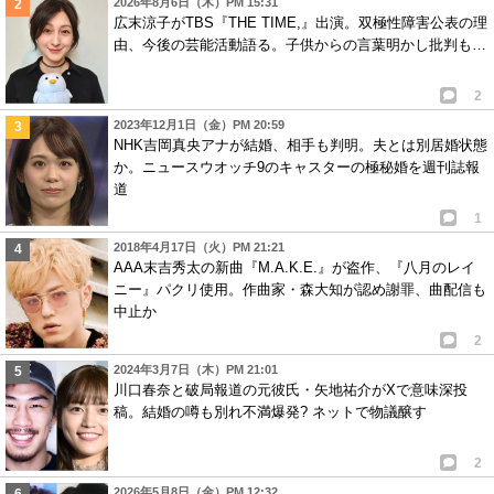
2026年8月6日（木）PM 15:31
広末涼子がTBS『THE TIME,』出演。双極性障害公表の理
由、今後の芸能活動語る。子供からの言葉明かし批判も…
2
2023年12月1日（金）PM 20:59
NHK吉岡真央アナが結婚、相手も判明。夫とは別居婚状態
か。ニュースウオッチ9のキャスターの極秘婚を週刊誌報
道
1
2018年4月17日（火）PM 21:21
AAA末吉秀太の新曲『M.A.K.E.』が盗作、『八月のレイ
ニー』パクリ使用。作曲家・森大知が認め謝罪、曲配信も
中止か
2
2024年3月7日（木）PM 21:01
川口春奈と破局報道の元彼氏・矢地祐介がXで意味深投
稿。結婚の噂も別れ不満爆発? ネットで物議醸す
2
2026年5月8日（金）PM 12:32