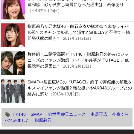
違和感、顔が激変し綺麗になった理由は…画像あり
（2018年4月25日）
指原莉乃が乃木坂46・白石麻衣や橋本奈々未をライバ
ル視? スキャンダル流して潰す? SHELLYと不仲で一触
即発状態の噂も?
（2017年2月21日）
舞祭組・二階堂高嗣とHKT48・指原莉乃の絡みにジャ
ニーズのファンが激怒! アイドル共演が『UTAGE!』低
視聴率の原因に?
（2015年2月13日）
SMAP中居正広MCの『UTAGE!』終了で舞祭組の解散を
キスマイファンが熱望? 雑な扱いやAKB48グループとの
絡みに怒り
（2015年10月1日）
HKT48
SMAP
ザ!世界仰天ニュース
中居正広
今夜くら
べてみました
指原莉乃