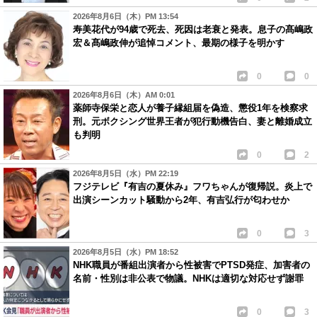
2026年8月6日（木）PM 13:54
寿美花代が94歳で死去、死因は老衰と発表。息子の髙嶋政
宏＆髙嶋政伸が追悼コメント、最期の様子を明かす
0
0
2026年8月6日（木）AM 0:01
薬師寺保栄と恋人が養子縁組届を偽造、懲役1年を検察求
刑。元ボクシング世界王者が犯行動機告白、妻と離婚成立
も判明
0
2
2026年8月5日（水）PM 22:19
フジテレビ『有吉の夏休み』フワちゃんが復帰説。炎上で
出演シーンカット騒動から2年、有吉弘行が匂わせか
0
3
2026年8月5日（水）PM 18:52
NHK職員が番組出演者から性被害でPTSD発症、加害者の
名前・性別は非公表で物議。NHKは適切な対応せず謝罪
0
3