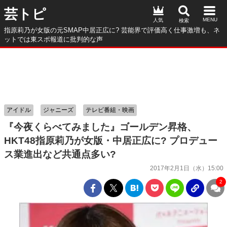
芸トピ
人気
指原莉乃が女版の元SMAP中居正広に? 芸能界で評価高く仕事激増も、ネ
ットでは東スポ報道に批判的な声
アイドル
ジャニーズ
テレビ番組・映画
『今夜くらべてみました』ゴールデン昇格、
HKT48指原莉乃が女版・中居正広に? プロデュー
ス業進出など共通点多い?
2017年2月1日（水）15:00
2