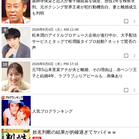
薬師寺保栄と恋人が養子縁組届を偽造、懲役1年を検察求
刑。元ボクシング世界王者が犯行動機告白、妻と離婚成立
も判明
2
2026年8月4日（火）AM 11:48
松本潤のアイドルプロデュース企画が進行中か。大手配信
サービスとタッグで松潤版タイプロ始動? ネットで賛否の
声
2
2026年8月6日（木）PM 17:16
元TBS山本里菜アナが夫と離婚、その理由は…赤ベンツ王
子と結婚4年、ラブラブぶりアピールも…画像あり
2
人気ブログランキング
姓名判断の結果が的確過ぎてヤバイｗｗ