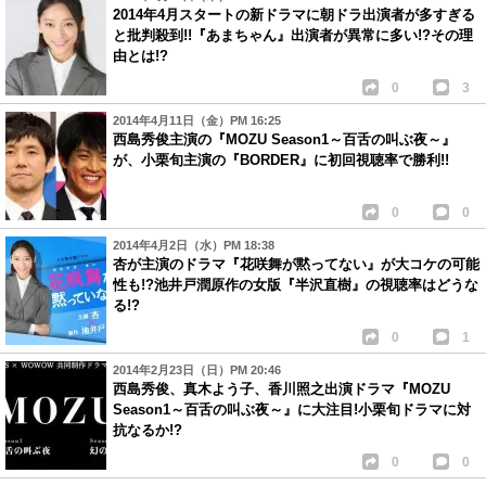
2014年4月スタートの新ドラマに朝ドラ出演者が多すぎる
と批判殺到!!『あまちゃん』出演者が異常に多い!?その理
由とは!?
0
3
2014年4月11日（金）PM 16:25
西島秀俊主演の『MOZU Season1～百舌の叫ぶ夜～』
が、小栗旬主演の『BORDER』に初回視聴率で勝利!!
0
0
2014年4月2日（水）PM 18:38
杏が主演のドラマ『花咲舞が黙ってない』が大コケの可能
性も!?池井戸潤原作の女版『半沢直樹』の視聴率はどうな
る!?
0
1
2014年2月23日（日）PM 20:46
西島秀俊、真木よう子、香川照之出演ドラマ『MOZU
Season1～百舌の叫ぶ夜～』に大注目!小栗旬ドラマに対
抗なるか!?
0
0