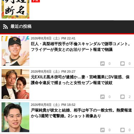
PR
最近の投稿
2026年8月8日（土）PM 22:41
巨人・高梨雄平投手が不倫スキャンダルで謝罪コメント。
フライデーが美女とのお泊りデート報道で物議
0
0
2026年8月8日（土）PM 20:27
元EXILE黒木啓司が逮捕か…妻・宮崎麗果にDV疑惑、保
護命令違反で捕まったと女性セブン報道で波紋
0
2
2026年8月8日（土）PM 18:52
戸塚純貴が彼女と結婚、相手は年下の一般女性。熱愛報道
から3週間で電撃婚。2ショット画像あり
0
0