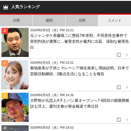
人気ランキング
日間
週間
月間
コメント
2026年8月5日（水）PM 16:21
元ジャンポケ斉藤慎二に懲役7年求刑。不同意性交事件で
実刑判決が濃厚に…被害女性が裁判に出廷、深刻な被害告
白
5
2026年8月4日（火）PM 22:51
菊地亜美が子供とマレーシア移住発表し理由説明。日本で
芸能活動継続、2拠点生活になることを報告
4
2026年8月5日（水）PM 14:36
大野智が元恋人A子とパン屋オープンへ? 4回目の個展開催
説も浮上。週刊文春が密会報道で再注目
3
2026年8月5日（水）PM 18:52