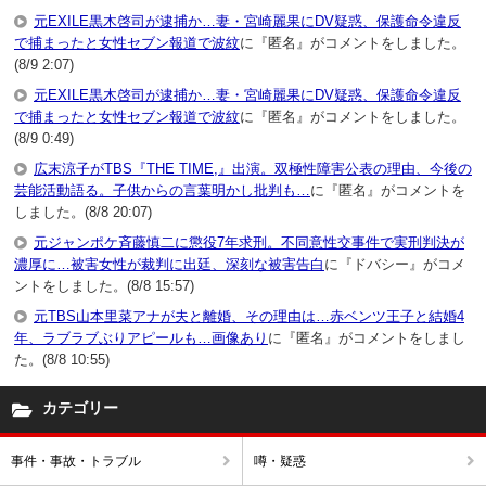
元EXILE黒木啓司が逮捕か…妻・宮崎麗果にDV疑惑、保護命令違反
で捕まったと女性セブン報道で波紋
に『匿名』がコメントをしました。
(8/9 2:07)
元EXILE黒木啓司が逮捕か…妻・宮崎麗果にDV疑惑、保護命令違反
で捕まったと女性セブン報道で波紋
に『匿名』がコメントをしました。
(8/9 0:49)
広末涼子がTBS『THE TIME,』出演。双極性障害公表の理由、今後の
芸能活動語る。子供からの言葉明かし批判も…
に『匿名』がコメントを
しました。(8/8 20:07)
元ジャンポケ斉藤慎二に懲役7年求刑。不同意性交事件で実刑判決が
濃厚に…被害女性が裁判に出廷、深刻な被害告白
に『ドバシー』がコメ
ントをしました。(8/8 15:57)
元TBS山本里菜アナが夫と離婚、その理由は…赤ベンツ王子と結婚4
年、ラブラブぶりアピールも…画像あり
に『匿名』がコメントをしまし
た。(8/8 10:55)
カテゴリー
事件・事故・トラブル
噂・疑惑