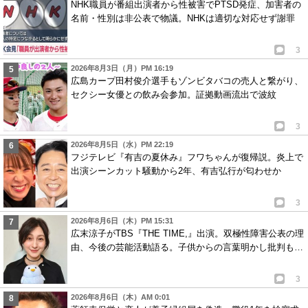
NHK職員が番組出演者から性被害でPTSD発症、加害者の
名前・性別は非公表で物議。NHKは適切な対応せず謝罪
3
2026年8月3日（月）PM 16:19
広島カープ田村俊介選手もゾンビタバコの売人と繋がり、
セクシー女優との飲み会参加。証拠動画流出で波紋
3
2026年8月5日（水）PM 22:19
フジテレビ『有吉の夏休み』フワちゃんが復帰説。炎上で
出演シーンカット騒動から2年、有吉弘行が匂わせか
3
2026年8月6日（木）PM 15:31
広末涼子がTBS『THE TIME,』出演。双極性障害公表の理
由、今後の芸能活動語る。子供からの言葉明かし批判も…
3
2026年8月6日（木）AM 0:01