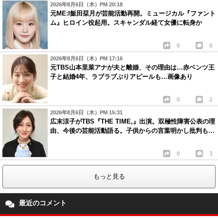
2026年8月6日（木）PM 20:18
元ME:I飯田栞月が芸能活動再開。ミュージカル『ファント
ム』ヒロイン役起用。スキャンダル経て女優に転身か
0
0
2026年8月6日（木）PM 17:16
元TBS山本里菜アナが夫と離婚、その理由は…赤ベンツ王
子と結婚4年、ラブラブぶりアピールも…画像あり
0
2
2026年8月6日（木）PM 15:31
広末涼子がTBS『THE TIME,』出演。双極性障害公表の理
由、今後の芸能活動語る。子供からの言葉明かし批判も…
0
3
もっと見る
最近のコメント