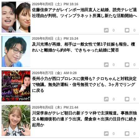
2026年8月8日（土）PM 18:16
佐藤佳奈アナがレインボー池田直人と結婚、読売テレビ退
社理由が判明。ツインプラネット所属し新たな活動開始へ
0
0
2026年8月8日（土）PM 15:24
及川光博が再婚、相手は一般女性で第1子妊娠も報告。檀
れいと離婚から約8年、できちゃった結婚に賛否
0
0
2026年8月7日（金）AM 0:28
長州小力が西口プロレスに復帰も? クロちゃんと対戦決定
で物議。無免許運転・信号無視でクビも、3ヶ月でリング
に戻る
0
0
2026年8月6日（木）PM 21:44
川栄李奈がテレビ朝日の新ドラマ枠で主演報道。事務所独
立＆離婚後初の連ドラ出演。榮倉奈々出演の注目作に続き
起用か
0
0