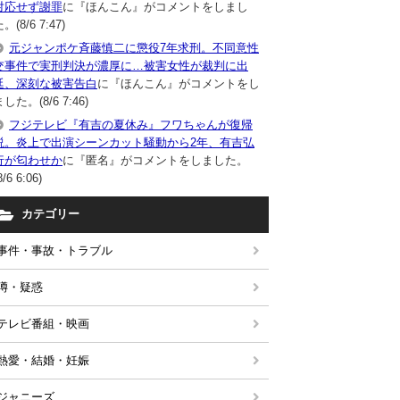
対応せず謝罪
に『ほんこん』がコメントをしまし
。(8/6 7:47)
元ジャンポケ斉藤慎二に懲役7年求刑。不同意性
交事件で実刑判決が濃厚に…被害女性が裁判に出
廷、深刻な被害告白
に『ほんこん』がコメントをし
した。(8/6 7:46)
フジテレビ『有吉の夏休み』フワちゃんが復帰
説。炎上で出演シーンカット騒動から2年、有吉弘
行が匂わせか
に『匿名』がコメントをしました。
8/6 6:06)
カテゴリー
事件・事故・トラブル
噂・疑惑
テレビ番組・映画
熱愛・結婚・妊娠
ジャニーズ