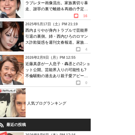
ラブレター画像流出。家族裏切り暴
走、謝罪の裏で離婚＆再婚の予定
も…
16
2025年5月17日（土）PM 21:19
西内まりやが身内トラブルで芸能界
引退の裏側。姉・西内ひろのロマン
ス詐欺疑惑を週刊文春報道。家族に
裏切られ絶縁…
4
2026年2月9日（月）PM 12:55
近藤真彦が一人息子・轟丞との2ショ
ット公開。芸能界入りの可能性も?
不倫騒動の過去あり親子愛アピール
に賛否両論
0
人気ブログランキング
最近の投稿