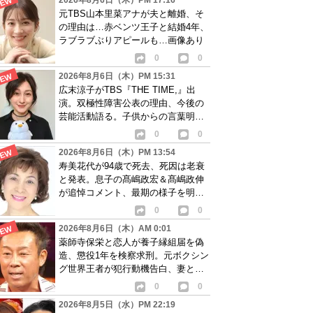
2026年8月6日（木）PM 17:16
元TBS山本里菜アナが夫と離婚、そ
の理由は…赤ベンツ王子と結婚4年、
ラブラブぶりアピールも…画像あり
0
0
2026年8月6日（木）PM 15:31
広末涼子がTBS『THE TIME,』出
演。双極性障害公表の理由、今後の
芸能活動語る。子供からの言葉明か
し批判も…
0
0
2026年8月6日（木）PM 13:54
寿美花代が94歳で死去、死因は老衰
と発表。息子の髙嶋政宏＆髙嶋政伸
が追悼コメント、最期の様子を明か
す
0
0
2026年8月6日（木）AM 0:01
薬師寺保栄と恋人が養子縁組届を偽
造、懲役1年を検察求刑。元ボクシン
グ世界王者が犯行動機告白、妻と離
婚成立も判明
0
0
2026年8月5日（水）PM 22:19