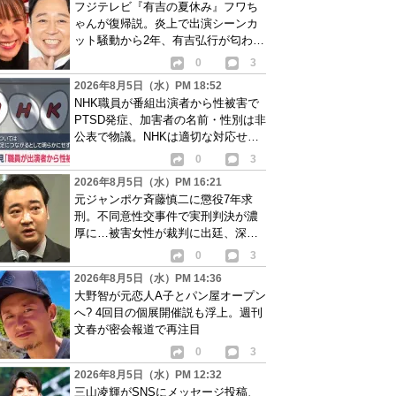
フジテレビ『有吉の夏休み』フワち
ゃんが復帰説。炎上で出演シーンカ
ット騒動から2年、有吉弘行が匂わせ
か
0
3
2026年8月5日（水）PM 18:52
NHK職員が番組出演者から性被害で
PTSD発症、加害者の名前・性別は非
公表で物議。NHKは適切な対応せず
謝罪
0
3
2026年8月5日（水）PM 16:21
元ジャンポケ斉藤慎二に懲役7年求
刑。不同意性交事件で実刑判決が濃
厚に…被害女性が裁判に出廷、深刻
な被害告白
0
3
2026年8月5日（水）PM 14:36
大野智が元恋人A子とパン屋オープン
へ? 4回目の個展開催説も浮上。週刊
文春が密会報道で再注目
0
3
2026年8月5日（水）PM 12:32
三山凌輝がSNSにメッセージ投稿、