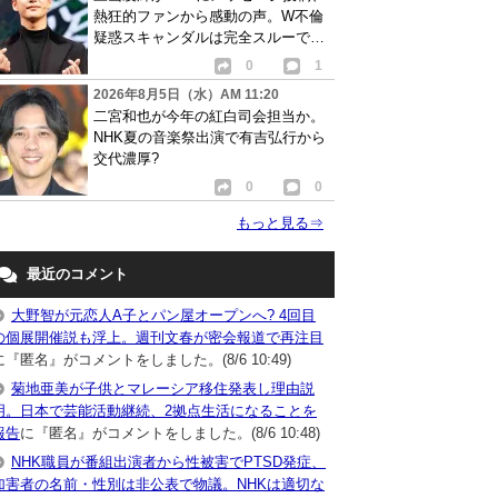
熱狂的ファンから感動の声。W不倫
疑惑スキャンダルは完全スルーで批
判も相次ぐ
0
1
2026年8月5日（水）AM 11:20
二宮和也が今年の紅白司会担当か。
NHK夏の音楽祭出演で有吉弘行から
交代濃厚?
0
0
もっと見る
⇒
最近のコメント
大野智が元恋人A子とパン屋オープンへ? 4回目
の個展開催説も浮上。週刊文春が密会報道で再注目
に『匿名』がコメントをしました。(8/6 10:49)
菊地亜美が子供とマレーシア移住発表し理由説
明。日本で芸能活動継続、2拠点生活になることを
報告
に『匿名』がコメントをしました。(8/6 10:48)
NHK職員が番組出演者から性被害でPTSD発症、
加害者の名前・性別は非公表で物議。NHKは適切な