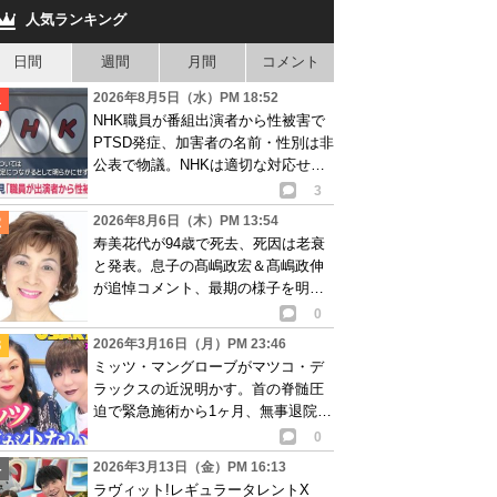
人気ランキング
日間
週間
月間
コメント
2026年8月5日（水）PM 18:52
NHK職員が番組出演者から性被害で
PTSD発症、加害者の名前・性別は非
公表で物議。NHKは適切な対応せず
謝罪
3
2026年8月6日（木）PM 13:54
寿美花代が94歳で死去、死因は老衰
と発表。息子の髙嶋政宏＆髙嶋政伸
が追悼コメント、最期の様子を明か
す
0
2026年3月16日（月）PM 23:46
ミッツ・マングローブがマツコ・デ
ラックスの近況明かす。首の脊髄圧
迫で緊急施術から1ヶ月、無事退院し
自宅療養中
0
2026年3月13日（金）PM 16:13
ラヴィット!レギュラータレントX