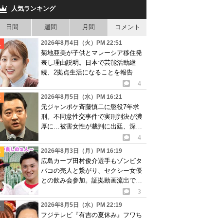
人気ランキング
日間
週間
月間
コメント
2026年8月4日（火）PM 22:51
菊地亜美が子供とマレーシア移住発
表し理由説明。日本で芸能活動継
続、2拠点生活になることを報告
4
2026年8月5日（水）PM 16:21
元ジャンポケ斉藤慎二に懲役7年求
刑。不同意性交事件で実刑判決が濃
厚に…被害女性が裁判に出廷、深刻
な被害告白
4
2026年8月3日（月）PM 16:19
広島カープ田村俊介選手もゾンビタ
バコの売人と繋がり、セクシー女優
との飲み会参加。証拠動画流出で波
紋
3
2026年8月5日（水）PM 22:19
フジテレビ『有吉の夏休み』フワち