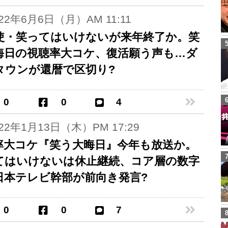
022年6月6日（月）AM 11:11
使・笑ってはいけないが来年終了か。笑
晦日の視聴率大コケ、復活願う声も…ダ
タウンが還暦で区切り?
0
0
4
022年1月13日（木）PM 17:29
率大コケ『笑う大晦日』今年も放送か。
てはいけないは休止継続、コア層の数字
日本テレビ幹部が前向き発言?
0
0
7