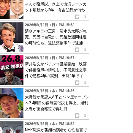
ゃんが復帰説。炎上で出演シーンカ
ット騒動から2年、有吉弘行が匂わせ
か
3
2026年8月2日（日）PM 15:58
清水アキラの三男・清水良太郎が急
死、死因は自殺か。死後数週間経過
の可能性も。違法薬物事件で逮捕、
再起目指す中で…
3
2026年8月2日（日）PM 19:57
新井浩文がパチンコ営業開始、映画
で俳優復帰の情報も。不同意性交事
件で懲役4年の実刑、出所2年でイベ
ント出演告知
3
2026年8月5日（水）PM 14:36
大野智が元恋人A子とパン屋オープン
へ? 4回目の個展開催説も浮上。週刊
文春が密会報道で再注目
3
2026年8月5日（水）PM 18:52
NHK職員が番組出演者から性被害で