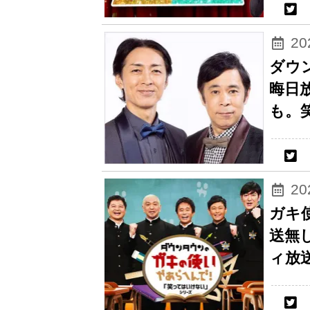
2
ダウ
晦日
も。
2
ガキ
送無
ィ放