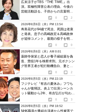
広末涼子がTBS『THE TIME,』出
演。双極性障害公表の理由、今後の
芸能活動語る。子供からの言葉明か
し批判も…
0
2
2026年8月6日（木）PM 13:54
寿美花代が94歳で死去、死因は老衰
と発表。息子の髙嶋政宏＆髙嶋政伸
が追悼コメント、最期の様子を明か
す
0
0
2026年8月6日（木）AM 0:01
薬師寺保栄と恋人が養子縁組届を偽
造、懲役1年を検察求刑。元ボクシン
グ世界王者が犯行動機告白、妻と離
婚成立も判明
0
2
2026年8月5日（水）PM 22:19
フジテレビ『有吉の夏休み』フワち
ゃんが復帰説。炎上で出演シーンカ
ット騒動から2年、有吉弘行が匂わせ
か
0
3
2026年8月5日（水）PM 18:52
NHK職員が番組出演者から性被害で