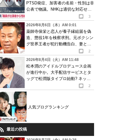
PTSD発症、加害者の名前・性別は非
公表で物議。NHKは適切な対応せず
謝罪
3
2026年8月6日（木）AM 0:01
薬師寺保栄と恋人が養子縁組届を偽
造、懲役1年を検察求刑。元ボクシン
グ世界王者が犯行動機告白、妻と離
婚成立も判明
2
2026年8月4日（火）AM 11:48
松本潤のアイドルプロデュース企画
が進行中か。大手配信サービスとタ
ッグで松潤版タイプロ始動? ネット
で賛否の声
2
人気ブログランキング
最近の投稿