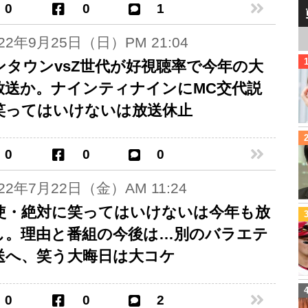
0
0
1
022年9月25日（日）PM 21:04
ンタウンvsZ世代が好視聴率で今年の大
放送か。ナインティナインにMC交代説
笑ってはいけないは放送休止
0
0
0
022年7月22日（金）AM 11:24
使・絶対に笑ってはいけないは今年も放
し。理由と番組の今後は…別のバラエテ
送へ、笑う大晦日は大コケ
0
0
2