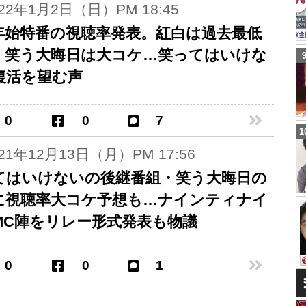
022年1月2日（日）PM 18:45
年始特番の視聴率発表。紅白は過去最低
、笑う大晦日は大コケ…笑ってはいけな
復活を望む声
0
0
7
021年12月13日（月）PM 17:56
てはいけないの後継番組・笑う大晦日の
に視聴率大コケ予想も…ナインティナイ
MC陣をリレー形式発表も物議
0
0
1