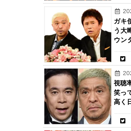
2
ガキ
う大
ウン
2
視聴
笑っ
高く