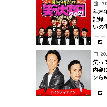
2
年末
記録
いの
2
笑っ
内容
ンら