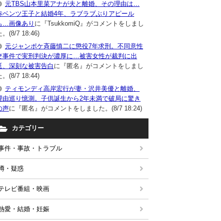
元TBS山本里菜アナが夫と離婚、その理由は…
赤ベンツ王子と結婚4年、ラブラブぶりアピール
も…画像あり
に『TsukkomiQ』がコメントをしまし
。(8/7 18:46)
元ジャンポケ斉藤慎二に懲役7年求刑。不同意性
交事件で実刑判決が濃厚に…被害女性が裁判に出
廷、深刻な被害告白
に『匿名』がコメントをしまし
。(8/7 18:44)
ティモンディ高岸宏行が妻・沢井美優と離婚、
理由巡り憶測。子供誕生から2年未満で破局に驚き
の声
に『匿名』がコメントをしました。(8/7 18:24)
カテゴリー
事件・事故・トラブル
噂・疑惑
テレビ番組・映画
熱愛・結婚・妊娠