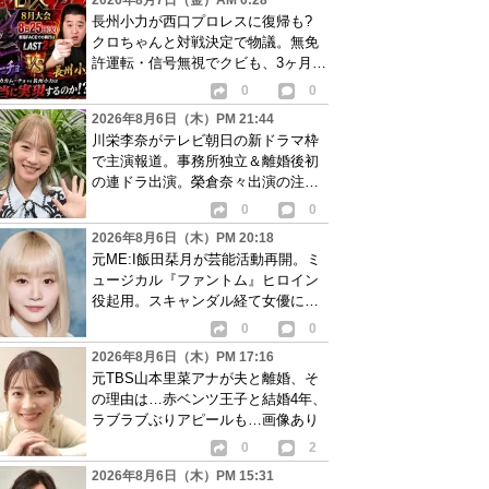
2026年8月7日（金）AM 0:28
長州小力が西口プロレスに復帰も?
クロちゃんと対戦決定で物議。無免
許運転・信号無視でクビも、3ヶ月で
リングに戻る
0
0
2026年8月6日（木）PM 21:44
川栄李奈がテレビ朝日の新ドラマ枠
で主演報道。事務所独立＆離婚後初
の連ドラ出演。榮倉奈々出演の注目
作に続き起用か
0
0
2026年8月6日（木）PM 20:18
元ME:I飯田栞月が芸能活動再開。ミ
ュージカル『ファントム』ヒロイン
役起用。スキャンダル経て女優に転
身か
0
0
2026年8月6日（木）PM 17:16
元TBS山本里菜アナが夫と離婚、そ
の理由は…赤ベンツ王子と結婚4年、
ラブラブぶりアピールも…画像あり
0
2
2026年8月6日（木）PM 15:31