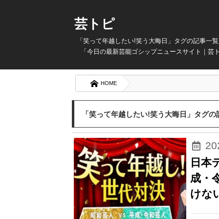
芸トピ
「笑って年越したい!笑う大晦日」タグの記事一覧
「今日の最新芸能ゴシップニュースサイト｜芸ト
HOME
「笑って年越したい!笑う大晦日」タグの
2
日本
成・
けな