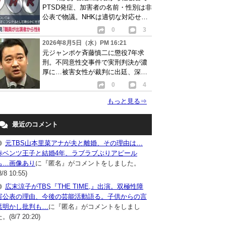
PTSD発症、加害者の名前・性別は非
公表で物議。NHKは適切な対応せず
謝罪
0
3
2026年8月5日（水）PM 16:21
元ジャンポケ斉藤慎二に懲役7年求
刑。不同意性交事件で実刑判決が濃
厚に…被害女性が裁判に出廷、深刻
な被害告白
0
4
もっと見る
⇒
最近のコメント
元TBS山本里菜アナが夫と離婚、その理由は…
赤ベンツ王子と結婚4年、ラブラブぶりアピール
も…画像あり
に『匿名』がコメントをしました。
8/8 10:55)
広末涼子がTBS『THE TIME,』出演。双極性障
害公表の理由、今後の芸能活動語る。子供からの言
葉明かし批判も…
に『匿名』がコメントをしまし
。(8/7 20:20)