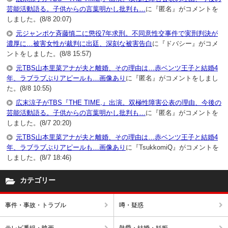
芸能活動語る。子供からの言葉明かし批判も…
に『匿名』がコメントを
しました。(8/8 20:07)
元ジャンポケ斉藤慎二に懲役7年求刑。不同意性交事件で実刑判決が
濃厚に…被害女性が裁判に出廷、深刻な被害告白
に『ドバシー』がコメ
ントをしました。(8/8 15:57)
元TBS山本里菜アナが夫と離婚、その理由は…赤ベンツ王子と結婚4
年、ラブラブぶりアピールも…画像あり
に『匿名』がコメントをしまし
た。(8/8 10:55)
広末涼子がTBS『THE TIME,』出演。双極性障害公表の理由、今後の
芸能活動語る。子供からの言葉明かし批判も…
に『匿名』がコメントを
しました。(8/7 20:20)
元TBS山本里菜アナが夫と離婚、その理由は…赤ベンツ王子と結婚4
年、ラブラブぶりアピールも…画像あり
に『TsukkomiQ』がコメントを
しました。(8/7 18:46)
カテゴリー
事件・事故・トラブル
噂・疑惑
テレビ番組・映画
熱愛・結婚・妊娠