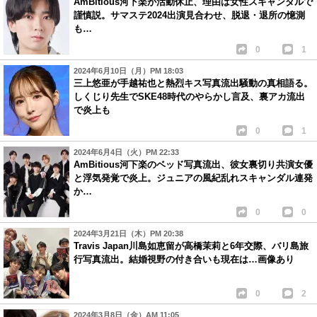
AmBitious河下楽が活動休止、理由は女性スキャンダルで
謹慎説。サマステ2024出演見合わせ、脱退・退所の憶測
も…
0
1
2024年6月10日（月）PM 18:03
三上悠亜が手越祐也と熱烈キス写真流出騒動の真相語る。
しくじり先生でSKE48時代のやらかし言及、裏アカ流出
で炎上も
0
1
2024年6月4日（火）PM 22:33
AmBitious河下楽のベッド写真流出、彼女裏切り共演女優
と浮気発覚で炎上。ジュニアの風紀乱れスキャンダル連発
か…
0
0
2024年3月21日（木）PM 20:38
Travis Japan川島如恵留が高橋茉莉と6年交際、バリ島旅
行写真流出。結婚視野の付き合いも現在は…画像あり
0
2
2024年3月8日（金）AM 11:05