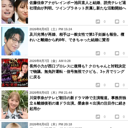
佐藤佳奈アナがレインボー池田直人と結婚、読売テレビ退
社理由が判明。ツインプラネット所属し新たな活動開始へ
0
0
2026年8月8日（土）PM 15:24
及川光博が再婚、相手は一般女性で第1子妊娠も報告。檀
れいと離婚から約8年、できちゃった結婚に賛否
0
0
2026年8月7日（金）AM 0:28
長州小力が西口プロレスに復帰も? クロちゃんと対戦決定
で物議。無免許運転・信号無視でクビも、3ヶ月でリング
に戻る
0
0
2026年8月6日（木）PM 21:44
川栄李奈がテレビ朝日の新ドラマ枠で主演報道。事務所独
立＆離婚後初の連ドラ出演。榮倉奈々出演の注目作に続き
起用か
0
0
2026年8月6日（木）PM 20:18