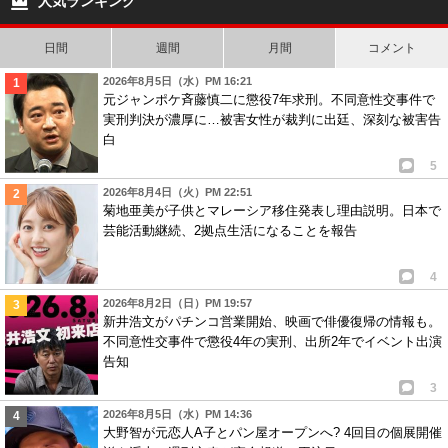
人気ランキング
日間
週間
月間
コメント
2026年8月5日（水）PM 16:21
元ジャンポケ斉藤慎二に懲役7年求刑。不同意性交事件で
実刑判決が濃厚に…被害女性が裁判に出廷、深刻な被害告
白
5
2026年8月4日（火）PM 22:51
菊地亜美が子供とマレーシア移住発表し理由説明。日本で
芸能活動継続、2拠点生活になることを報告
4
2026年8月2日（日）PM 19:57
新井浩文がパチンコ営業開始、映画で俳優復帰の情報も。
不同意性交事件で懲役4年の実刑、出所2年でイベント出演
告知
3
2026年8月5日（水）PM 14:36
大野智が元恋人A子とパン屋オープンへ? 4回目の個展開催