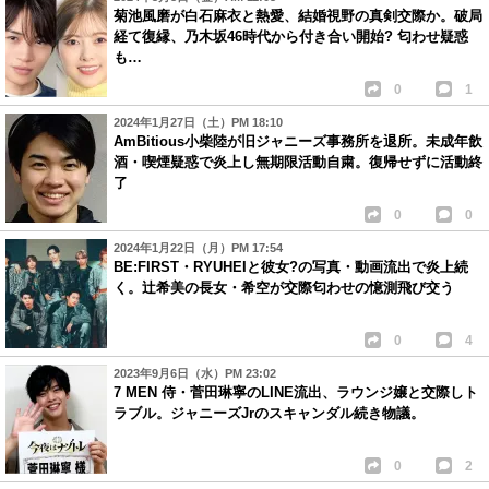
菊池風磨が白石麻衣と熱愛、結婚視野の真剣交際か。破局
経て復縁、乃木坂46時代から付き合い開始? 匂わせ疑惑
も…
0
1
2024年1月27日（土）PM 18:10
AmBitious小柴陸が旧ジャニーズ事務所を退所。未成年飲
酒・喫煙疑惑で炎上し無期限活動自粛。復帰せずに活動終
了
0
0
2024年1月22日（月）PM 17:54
BE:FIRST・RYUHEIと彼女?の写真・動画流出で炎上続
く。辻希美の長女・希空が交際匂わせの憶測飛び交う
0
4
2023年9月6日（水）PM 23:02
7 MEN 侍・菅田琳寧のLINE流出、ラウンジ嬢と交際しト
ラブル。ジャニーズJrのスキャンダル続き物議。
0
2