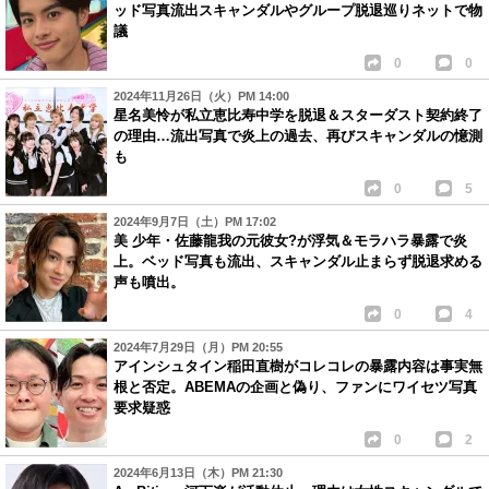
ッド写真流出スキャンダルやグループ脱退巡りネットで物
議
0
0
2024年11月26日（火）PM 14:00
星名美怜が私立恵比寿中学を脱退＆スターダスト契約終了
の理由…流出写真で炎上の過去、再びスキャンダルの憶測
も
0
5
2024年9月7日（土）PM 17:02
美 少年・佐藤龍我の元彼女?が浮気＆モラハラ暴露で炎
上。ベッド写真も流出、スキャンダル止まらず脱退求める
声も噴出。
0
4
2024年7月29日（月）PM 20:55
アインシュタイン稲田直樹がコレコレの暴露内容は事実無
根と否定。ABEMAの企画と偽り、ファンにワイセツ写真
要求疑惑
0
2
2024年6月13日（木）PM 21:30