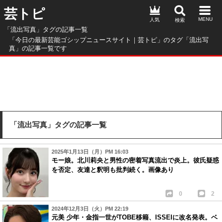
芸トピ
人気
「流出写真」タグの記事一覧
「今日の最新芸能ゴシップニュースサイト｜芸トピ」のタグ「流出写
真」の記事一覧です
「流出写真」タグの記事一覧
2025年1月13日（月）PM 16:03
モー娘。北川莉央と男性の密着写真流出で炎上。彼氏疑惑
を否定、友達と釈明も批判続く。画像あり
0
2
2024年12月3日（火）PM 22:19
元美 少年・金指一世がTOBE移籍、ISSEIに改名発表。ベ