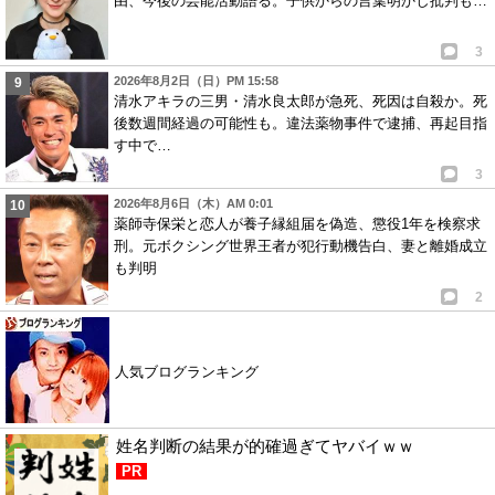
由、今後の芸能活動語る。子供からの言葉明かし批判も…
3
2026年8月2日（日）PM 15:58
清水アキラの三男・清水良太郎が急死、死因は自殺か。死
後数週間経過の可能性も。違法薬物事件で逮捕、再起目指
す中で…
3
2026年8月6日（木）AM 0:01
薬師寺保栄と恋人が養子縁組届を偽造、懲役1年を検察求
刑。元ボクシング世界王者が犯行動機告白、妻と離婚成立
も判明
2
人気ブログランキング
姓名判断の結果が的確過ぎてヤバイｗｗ
PR