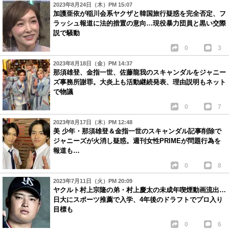
2023年8月24日（木）PM 15:07
加護亜依が稲川会系ヤクザと韓国旅行疑惑を完全否定、フ
ラッシュ報道に法的措置の意向…現役暴力団員と黒い交際
説で騒動
0
3
2023年8月18日（金）PM 14:37
那須雄登、金指一世、佐藤龍我のスキャンダルをジャニー
ズ事務所謝罪。大炎上も活動継続発表、理由説明もネット
で物議
0
7
2023年8月17日（木）PM 12:48
美 少年・那須雄登＆金指一世のスキャンダル記事削除で
ジャニーズが火消し疑惑。週刊女性PRIMEが問題行為を
報道も…
0
8
2023年7月11日（火）PM 20:09
ヤクルト村上宗隆の弟・村上慶太の未成年喫煙動画流出…
日大にスポーツ推薦で入学、4年後のドラフトでプロ入り
目標も
0
6