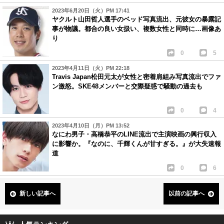
2023年6月20日（火）PM 17:41
ヤクルト山田哲人選手のベッド写真流出、元彼女の暴露記
事が物議。都合の良い女扱い、複数女性と同時に…画像あ
り
0
5
2023年4月11日（火）PM 22:18
Travis Japan松田元太が女性と密着肩組み写真流出でファ
ン激怒。SKE48メンバーと交際疑惑で騒動の過去も
0
4
2023年4月10日（月）PM 13:52
なにわ男子・高橋恭平のLINE流出で主演映画の興行収入
に影響か。『なのに、千輝くんが甘すぎる。』が大失速報
道
0
6
新しい記事へ
以前の記事へ