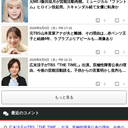
元ME:I飯田栞月が芸能活動再開。ミュージカル『ファント
ム』ヒロイン役起用。スキャンダル経て女優に転身か
0
0
2026年8月6日（木）PM 17:16
元TBS山本里菜アナが夫と離婚、その理由は…赤ベンツ王
子と結婚4年、ラブラブぶりアピールも…画像あり
0
2
2026年8月6日（木）PM 15:31
広末涼子がTBS『THE TIME,』出演。双極性障害公表の理
由、今後の芸能活動語る。子供からの言葉明かし批判も…
0
3
もっと見る
最近のコメント
広末涼子がTBS『THE TIME,』出演。双極性障害公表の理由、今後の