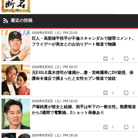
最近の投稿
2026年8月8日（土）PM 22:41
巨人・高梨雄平投手が不倫スキャンダルで謝罪コメント。
フライデーが美女とのお泊りデート報道で物議
0
0
2026年8月8日（土）PM 20:27
元EXILE黒木啓司が逮捕か…妻・宮崎麗果にDV疑惑、保
護命令違反で捕まったと女性セブン報道で波紋
0
0
2026年8月8日（土）PM 18:52
戸塚純貴が彼女と結婚、相手は年下の一般女性。熱愛報道
から3週間で電撃婚。2ショット画像あり
0
0
2026年8月8日（土）PM 18:16