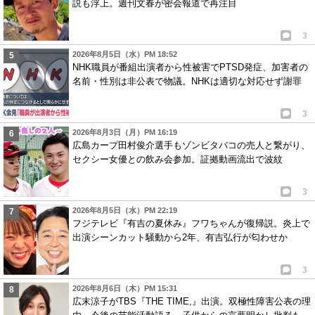
説も浮上。週刊文春が密会報道で再注目
3
2026年8月5日（水）PM 18:52
NHK職員が番組出演者から性被害でPTSD発症、加害者の
名前・性別は非公表で物議。NHKは適切な対応せず謝罪
3
2026年8月3日（月）PM 16:19
広島カープ田村俊介選手もゾンビタバコの売人と繋がり、
セクシー女優との飲み会参加。証拠動画流出で波紋
3
2026年8月5日（水）PM 22:19
フジテレビ『有吉の夏休み』フワちゃんが復帰説。炎上で
出演シーンカット騒動から2年、有吉弘行が匂わせか
3
2026年8月6日（木）PM 15:31
広末涼子がTBS『THE TIME,』出演。双極性障害公表の理