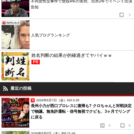
不同意性交事件で懲役4年の実刑、出所2年でイベント出演
告知
3
人気ブログランキング
姓名判断の結果が的確過ぎてヤバイｗｗ
PR
最近の投稿
2026年8月7日（金）AM 0:28
長州小力が西口プロレスに復帰も? クロちゃんと対戦決定
で物議。無免許運転・信号無視でクビも、3ヶ月でリング
に戻る
0
0
2026年8月6日（木）PM 21:44