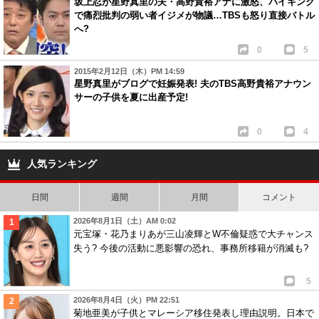
坂上忍が星野真里の夫・高野貴裕アナに激怒、バイキング
で痛烈批判の弱い者イジメが物議…TBSも怒り直接バトル
へ?
0
5
2015年2月12日（木）PM 14:59
星野真里がブログで妊娠発表! 夫のTBS高野貴裕アナウン
サーの子供を夏に出産予定!
0
4
人気ランキング
日間
週間
月間
コメント
2026年8月1日（土）AM 0:02
元宝塚・花乃まりあが三山凌輝とW不倫疑惑で大チャンス
失う? 今後の活動に悪影響の恐れ、事務所移籍が消滅も?
5
2026年8月4日（火）PM 22:51
菊地亜美が子供とマレーシア移住発表し理由説明。日本で