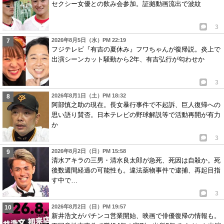
セクシー女優との飲み会参加。証拠動画流出で波紋
3
2026年8月5日（水）PM 22:19
フジテレビ『有吉の夏休み』フワちゃんが復帰説。炎上で
出演シーンカット騒動から2年、有吉弘行が匂わせか
3
2026年8月1日（土）PM 18:32
阿部慎之助の現在。長女暴行事件で不起訴、巨人復帰への
思い語り賛否。日本テレビの野球解説等で活動再開が有力
か
3
2026年8月2日（日）PM 15:58
清水アキラの三男・清水良太郎が急死、死因は自殺か。死
後数週間経過の可能性も。違法薬物事件で逮捕、再起目指
す中で…
3
2026年8月2日（日）PM 19:57
新井浩文がパチンコ営業開始、映画で俳優復帰の情報も。