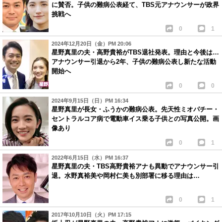
に賛否。子供の難病公表経て、TBS元アナウンサーが政界
挑戦へ
0
1
2024年12月20日（金）PM 20:06
星野真里の夫・高野貴裕がTBS退社発表。理由と今後は…
アナウンサー引退から2年、子供の難病公表し新たな活動
開始へ
0
0
2024年9月15日（日）PM 16:34
星野真里が長女・ふうかの難病公表。先天性ミオパチー・
セントラルコア病で電動車イス乗る子供との写真公開。画
像あり
0
1
2022年6月15日（水）PM 16:37
星野真里の夫・TBS高野貴裕アナも異動でアナウンサー引
退。水野真裕美や岡村仁美も別部署に移る理由は…
0
1
2017年10月10日（火）PM 17:15