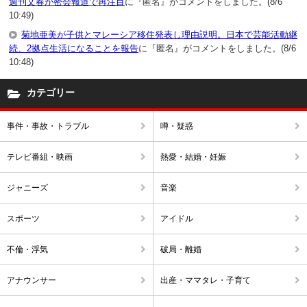
週刊文春が密会報道で再注目
に『匿名』がコメントをしました。(8/6
10:49)
菊地亜美が子供とマレーシア移住発表し理由説明。日本で芸能活動継
続、2拠点生活になることを報告
に『匿名』がコメントをしました。(8/6
10:48)
カテゴリー
事件・事故・トラブル
噂・疑惑
テレビ番組・映画
熱愛・結婚・妊娠
ジャニーズ
音楽
スポーツ
アイドル
不倫・浮気
破局・離婚
アナウンサー
出産・ママタレ・子育て