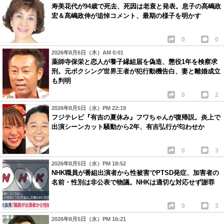
寿美花代が94歳で死去、死因は老衰と発表。息子の髙嶋政
宏＆髙嶋政伸が追悼コメント、最期の様子を明かす
0
0
2026年8月6日（木）AM 0:01
薬師寺保栄と恋人が養子縁組届を偽造、懲役1年を検察求
刑。元ボクシング世界王者が犯行動機告白、妻と離婚成立
も判明
0
2
2026年8月5日（水）PM 22:19
フジテレビ『有吉の夏休み』フワちゃんが復帰説。炎上で
出演シーンカット騒動から2年、有吉弘行が匂わせか
0
3
2026年8月5日（水）PM 18:52
NHK職員が番組出演者から性被害でPTSD発症、加害者の
名前・性別は非公表で物議。NHKは適切な対応せず謝罪
0
3
2026年8月5日（水）PM 16:21