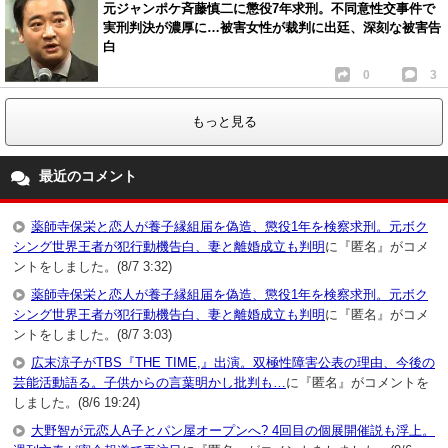
元ジャンポケ斉藤慎二に懲役7年求刑。不同意性交事件で
実刑判決が濃厚に…被害女性が裁判に出廷、深刻な被害告
白
0
3
もっと見る
最近のコメント
薬師寺保栄と恋人が養子縁組届を偽造、懲役1年を検察求刑。元ボク
シング世界王者が犯行動機告白、妻と離婚成立も判明
に『匿名』がコメ
ントをしました。(8/7 3:32)
薬師寺保栄と恋人が養子縁組届を偽造、懲役1年を検察求刑。元ボク
シング世界王者が犯行動機告白、妻と離婚成立も判明
に『匿名』がコメ
ントをしました。(8/7 3:03)
広末涼子がTBS『THE TIME,』出演。双極性障害公表の理由、今後の
芸能活動語る。子供からの言葉明かし批判も…
に『匿名』がコメントを
しました。(8/6 19:24)
大野智が元恋人A子とパン屋オープンへ? 4回目の個展開催説も浮上。