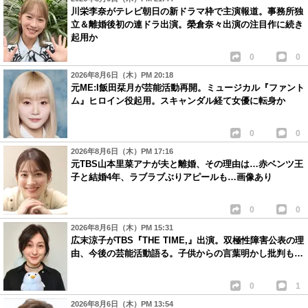
川栄李奈がテレビ朝日の新ドラマ枠で主演報道。事務所独
立＆離婚後初の連ドラ出演。榮倉奈々出演の注目作に続き
起用か
0
0
2026年8月6日（木）PM 20:18
元ME:I飯田栞月が芸能活動再開。ミュージカル『ファント
ム』ヒロイン役起用。スキャンダル経て女優に転身か
0
0
2026年8月6日（木）PM 17:16
元TBS山本里菜アナが夫と離婚、その理由は…赤ベンツ王
子と結婚4年、ラブラブぶりアピールも…画像あり
0
0
2026年8月6日（木）PM 15:31
広末涼子がTBS『THE TIME,』出演。双極性障害公表の理
由、今後の芸能活動語る。子供からの言葉明かし批判も…
0
1
2026年8月6日（木）PM 13:54