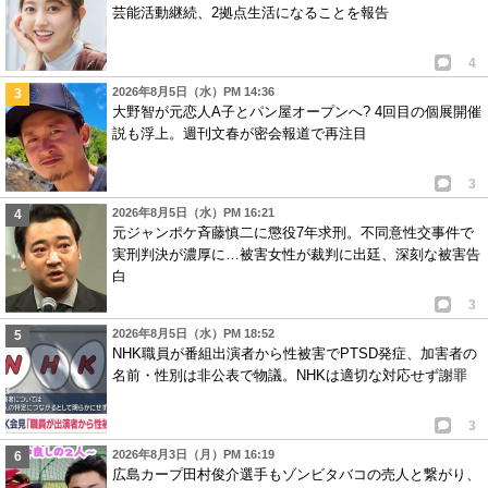
芸能活動継続、2拠点生活になることを報告
4
2026年8月5日（水）PM 14:36
大野智が元恋人A子とパン屋オープンへ? 4回目の個展開催
説も浮上。週刊文春が密会報道で再注目
3
2026年8月5日（水）PM 16:21
元ジャンポケ斉藤慎二に懲役7年求刑。不同意性交事件で
実刑判決が濃厚に…被害女性が裁判に出廷、深刻な被害告
白
3
2026年8月5日（水）PM 18:52
NHK職員が番組出演者から性被害でPTSD発症、加害者の
名前・性別は非公表で物議。NHKは適切な対応せず謝罪
3
2026年8月3日（月）PM 16:19
広島カープ田村俊介選手もゾンビタバコの売人と繋がり、