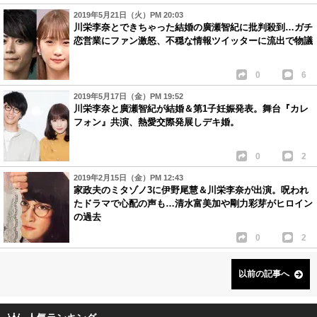
2019年5月21日（火）PM 20:03
川栄李奈とできちゃった結婚の廣瀬智紀に批判殺到…ガチ
恋営業にファン激怒、不穏な情報ツイッターに流出で物議
0
6
2019年5月17日（金）PM 19:52
川栄李奈と廣瀬智紀が結婚＆第1子妊娠発表。舞台『カレ
フォン』共演、熱愛交際発展しデキ婚。
0
2
2019年2月15日（金）PM 12:43
家政夫のミタゾノ3に伊野尾慧＆川栄李奈が出演。呪われ
たドラマで心配の声も…清水富美加や剛力彩芽がヒロイン
の過去
0
2
以前の記事へ