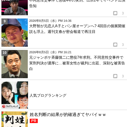
不同意性交事件で懲役4年の実刑、出所2年でイベント出演
告知
3
2026年8月5日（水）PM 14:36
大野智が元恋人A子とパン屋オープンへ? 4回目の個展開催
説も浮上。週刊文春が密会報道で再注目
3
2026年8月5日（水）PM 16:21
元ジャンポケ斉藤慎二に懲役7年求刑。不同意性交事件で
実刑判決が濃厚に…被害女性が裁判に出廷、深刻な被害告
白
3
人気ブログランキング
姓名判断の結果が的確過ぎてヤバイｗｗ
PR