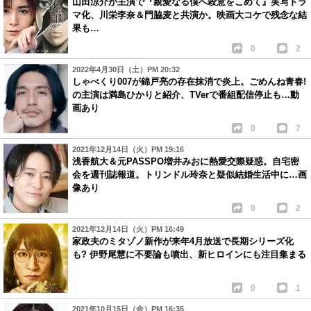
山田涼介が主演で『親愛なる僕へ殺意をこめて』実写ドラ
マ化、川栄李奈＆門脇麦と共演か。映画大コケで残念な結
果も…
0
2
2022年4月30日（土）PM 20:32
しゃべくり007が錦戸亮の存在抹消で炎上。ごめんね青春!
の主演は満島ひかりと紹介、TVerで番組配信停止も…動
画あり
0
7
2021年12月14日（火）PM 19:16
浅香航大＆元PASSPO増井みおに熱愛交際疑惑。自宅密
会を週刊誌報道。トリンドル玲奈と疑似結婚生活中に…画
像あり
0
2
2021年12月14日（火）PM 16:49
家政夫のミタゾノ新作が来年4月放送で長期シリーズ化
も? 伊野尾慧に不要論も噴出、新ヒロインにも注目集まる
0
1
2021年10月15日（金）PM 16:35