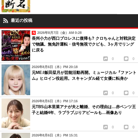
最近の投稿
2026年8月7日（金）AM 0:28
長州小力が西口プロレスに復帰も? クロちゃんと対戦決定
で物議。無免許運転・信号無視でクビも、3ヶ月でリング
に戻る
0
0
2026年8月6日（木）PM 20:18
元ME:I飯田栞月が芸能活動再開。ミュージカル『ファント
ム』ヒロイン役起用。スキャンダル経て女優に転身か
0
0
2026年8月6日（木）PM 17:16
元TBS山本里菜アナが夫と離婚、その理由は…赤ベンツ王
子と結婚4年、ラブラブぶりアピールも…画像あり
0
0
2026年8月6日（木）PM 15:31