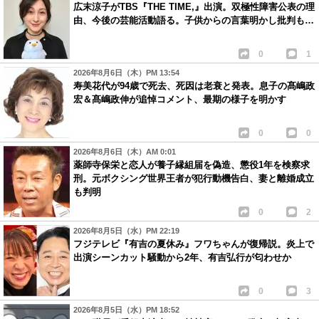
広末涼子がTBS『THE TIME,』出演。双極性障害公表の理
由、今後の芸能活動語る。子供からの言葉明かし批判も…
0
1
2026年8月6日（木）PM 13:54
寿美花代が94歳で死去、死因は老衰と発表。息子の髙嶋政
宏＆髙嶋政伸が追悼コメント、最期の様子を明かす
0
0
2026年8月6日（木）AM 0:01
薬師寺保栄と恋人が養子縁組届を偽造、懲役1年を検察求
刑。元ボクシング世界王者が犯行動機告白、妻と離婚成立
も判明
0
2
2026年8月5日（水）PM 22:19
フジテレビ『有吉の夏休み』フワちゃんが復帰説。炎上で
出演シーンカット騒動から2年、有吉弘行が匂わせか
0
3
2026年8月5日（水）PM 18:52