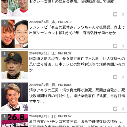
セクシー女優との飲み会参加。証拠動画流出で波紋
3
2026年8月5日（水）PM 22:19
フジテレビ『有吉の夏休み』フワちゃんが復帰説。炎上で
出演シーンカット騒動から2年、有吉弘行が匂わせか
3
2026年8月1日（土）PM 18:32
阿部慎之助の現在。長女暴行事件で不起訴、巨人復帰への
思い語り賛否。日本テレビの野球解説等で活動再開が有力
か
3
2026年8月2日（日）PM 15:58
清水アキラの三男・清水良太郎が急死、死因は自殺か。死
後数週間経過の可能性も。違法薬物事件で逮捕、再起目指
す中で…
3
2026年8月2日（日）PM 19:57
新井浩文がパチンコ営業開始、映画で俳優復帰の情報も。