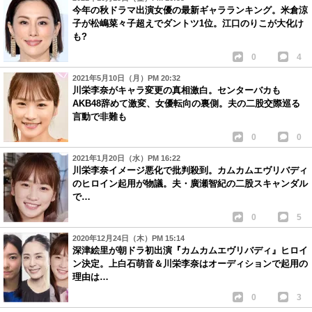
今年の秋ドラマ出演女優の最新ギャラランキング。米倉涼
子が松嶋菜々子超えでダントツ1位。江口のりこが大化け
も?
0
4
2021年5月10日（月）PM 20:32
川栄李奈がキャラ変更の真相激白。センターバカも
AKB48辞めて激変、女優転向の裏側。夫の二股交際巡る
言動で非難も
0
0
2021年1月20日（水）PM 16:22
川栄李奈イメージ悪化で批判殺到。カムカムエヴリバディ
のヒロイン起用が物議。夫・廣瀬智紀の二股スキャンダル
で…
0
5
2020年12月24日（木）PM 15:14
深津絵里が朝ドラ初出演『カムカムエヴリバディ』ヒロイ
ン決定。上白石萌音＆川栄李奈はオーディションで起用の
理由は…
0
3