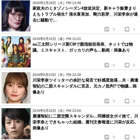
2020年2月18日（火）PM 13:08
家政夫のミタゾノシーズン4放送決定、新キャラ飯豊まり
えもトラブル発生? 清水富美加、剛力彩芽、川栄李奈が過
去に騒動で…
0
1
2019年5月31日（金）PM 12:21
au三太郎シリーズ新CMで親指姫役発表、ネットでは物
議。ミスキャスト、ガッカリの声も…動画・画像あり
0
6
2019年5月23日（木）PM 22:28
川栄李奈ツイッターの余計な発言で好感度急落…夫・廣瀬
智紀の二股スキャンダルに言及、元カノ批判?で物議…画
像あり
0
6
2019年5月22日（水）PM 23:00
廣瀬智紀に二股交際スキャンダル…同棲彼女ポイ捨て、川
栄李奈とできちゃった結婚。週刊文春報道に川栄が反応。
画像あり
0
6