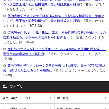
シング世界王者が犯行動機告白、妻と離婚成立も判明
に『匿名』がコメ
ントをしました。(8/7 3:32)
薬師寺保栄と恋人が養子縁組届を偽造、懲役1年を検察求刑。元ボク
シング世界王者が犯行動機告白、妻と離婚成立も判明
に『匿名』がコメ
ントをしました。(8/7 3:03)
広末涼子がTBS『THE TIME,』出演。双極性障害公表の理由、今後の
芸能活動語る。子供からの言葉明かし批判も…
に『匿名』がコメントを
しました。(8/6 19:24)
大野智が元恋人A子とパン屋オープンへ? 4回目の個展開催説も浮上。
週刊文春が密会報道で再注目
に『匿名』がコメントをしました。(8/6
10:49)
菊地亜美が子供とマレーシア移住発表し理由説明。日本で芸能活動継
続、2拠点生活になることを報告
に『匿名』がコメントをしました。(8/6
10:48)
カテゴリー
事件・事故・トラブル
噂・疑惑
テレビ番組・映画
熱愛・結婚・妊娠