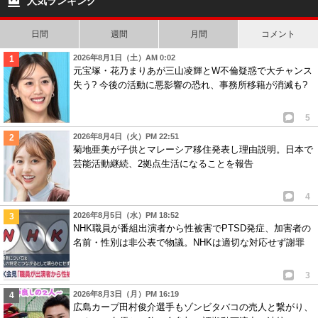
人気ランキング
日間
週間
月間
コメント
2026年8月1日（土）AM 0:02
元宝塚・花乃まりあが三山凌輝とW不倫疑惑で大チャンス
失う? 今後の活動に悪影響の恐れ、事務所移籍が消滅も?
5
2026年8月4日（火）PM 22:51
菊地亜美が子供とマレーシア移住発表し理由説明。日本で
芸能活動継続、2拠点生活になることを報告
4
2026年8月5日（水）PM 18:52
NHK職員が番組出演者から性被害でPTSD発症、加害者の
名前・性別は非公表で物議。NHKは適切な対応せず謝罪
3
2026年8月3日（月）PM 16:19
広島カープ田村俊介選手もゾンビタバコの売人と繋がり、