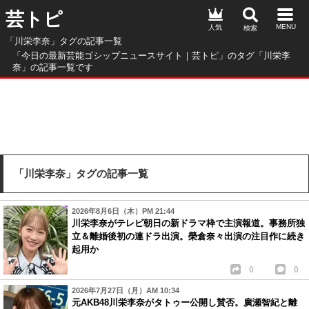
芸トピ
人気
「川栄李奈」タグの記事一覧
「今日の最新芸能ゴシップニュースサイト｜芸トピ」のタグ「川栄李
奈」の記事一覧です
「川栄李奈」タグの記事一覧
2026年8月6日（木）PM 21:44
川栄李奈がテレビ朝日の新ドラマ枠で主演報道。事務所独
立＆離婚後初の連ドラ出演。榮倉奈々出演の注目作に続き
起用か
0
0
2026年7月27日（月）AM 10:34
元AKB48川栄李奈がタトゥー公開し賛否。廣瀬智紀と離