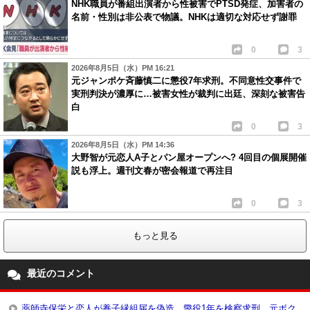
NHK職員が番組出演者から性被害でPTSD発症、加害者の
名前・性別は非公表で物議。NHKは適切な対応せず謝罪
0
3
2026年8月5日（水）PM 16:21
元ジャンポケ斉藤慎二に懲役7年求刑。不同意性交事件で
実刑判決が濃厚に…被害女性が裁判に出廷、深刻な被害告
白
0
3
2026年8月5日（水）PM 14:36
大野智が元恋人A子とパン屋オープンへ? 4回目の個展開催
説も浮上。週刊文春が密会報道で再注目
0
3
もっと見る
最近のコメント
薬師寺保栄と恋人が養子縁組届を偽造、懲役1年を検察求刑。元ボク