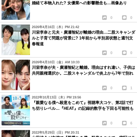
婚経て本物入れた? 女優業への影響懸念も…画像あり
0
0
2026年4月16日（木）PM 21:42
川栄李奈と元夫・廣瀬智紀が離婚の理由…二股スキャンダ
ルと子育て問題が背景に? 1年前から半別居状態と週刊文
春報道
0
0
2026年4月10日（金）AM 10:33
川栄李奈が夫・廣瀬智紀と離婚。理由はすれ違い、子供は
共同親権選択か。二股スキャンダルで炎上から7年で別れ
0
1
2022年10月13日（木）PM 19:56
『親愛なる僕へ殺意をこめて』視聴率大コケ、第2話で打
ち切りレベル…『HEAT』の記録的数字を下回る可能性も
0
6
2022年5月29日（日）PM 20:31