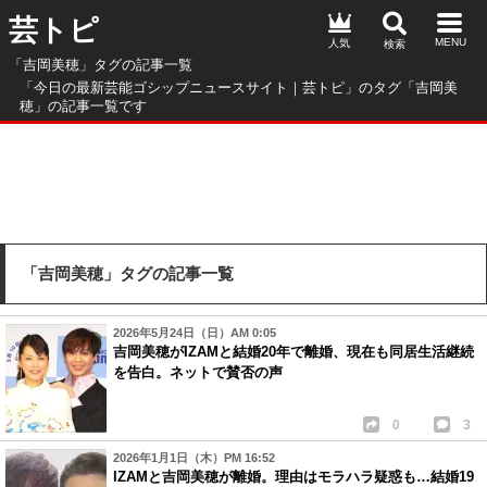
芸トピ
人気
「吉岡美穂」タグの記事一覧
「今日の最新芸能ゴシップニュースサイト｜芸トピ」のタグ「吉岡美
穂」の記事一覧です
「吉岡美穂」タグの記事一覧
2026年5月24日（日）AM 0:05
吉岡美穂がIZAMと結婚20年で離婚、現在も同居生活継続
を告白。ネットで賛否の声
0
3
2026年1月1日（木）PM 16:52
IZAMと吉岡美穂が離婚。理由はモラハラ疑惑も…結婚19