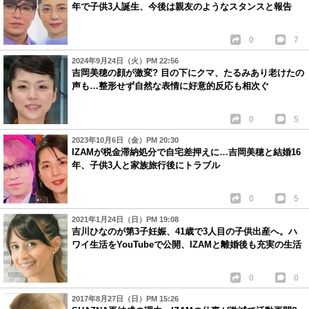
年で子供3人誕生、今後は親友のようなスタンスと報告
0
7
2024年9月24日（火）PM 22:56
吉岡美穂の顔が激変? 目の下にクマ、たるみあり老けたの
声も…整形せず自然な表情に好意的反応も相次ぐ
0
5
2023年10月6日（金）PM 20:30
IZAMが税金滞納処分で自宅差押えに…吉岡美穂と結婚16
年、子供3人と家族旅行後にトラブル
0
5
2021年1月24日（日）PM 19:08
吉川ひなのが第3子妊娠、41歳で3人目の子供出産へ。ハ
ワイ生活をYouTubeで公開、IZAMと離婚後も充実の生活
0
0
2017年8月27日（日）PM 15:26