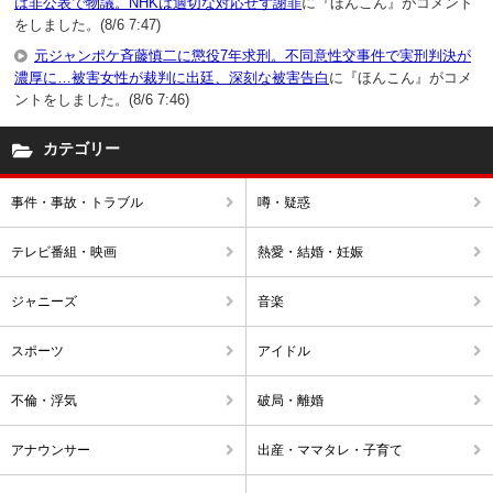
は非公表で物議。NHKは適切な対応せず謝罪
に『ほんこん』がコメント
をしました。(8/6 7:47)
元ジャンポケ斉藤慎二に懲役7年求刑。不同意性交事件で実刑判決が
濃厚に…被害女性が裁判に出廷、深刻な被害告白
に『ほんこん』がコメ
ントをしました。(8/6 7:46)
カテゴリー
事件・事故・トラブル
噂・疑惑
テレビ番組・映画
熱愛・結婚・妊娠
ジャニーズ
音楽
スポーツ
アイドル
不倫・浮気
破局・離婚
アナウンサー
出産・ママタレ・子育て