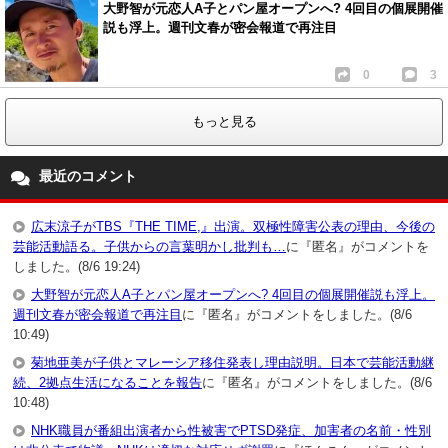
大野智が元恋人A子とパン屋オープンへ? 4回目の個展開催
説も浮上。週刊文春が密会報道で再注目
0
3
もっと見る
最近のコメント
広末涼子がTBS『THE TIME,』出演。双極性障害公表の理由、今後の
芸能活動語る。子供からの言葉明かし批判も…
に『匿名』がコメントを
しました。(8/6 19:24)
大野智が元恋人A子とパン屋オープンへ? 4回目の個展開催説も浮上。
週刊文春が密会報道で再注目
に『匿名』がコメントをしました。(8/6
10:49)
菊地亜美が子供とマレーシア移住発表し理由説明。日本で芸能活動継
続、2拠点生活になることを報告
に『匿名』がコメントをしました。(8/6
10:48)
NHK職員が番組出演者から性被害でPTSD発症、加害者の名前・性別