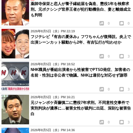
薬師寺保栄と恋人が養子縁組届を偽造、懲役1年を検察求
刑。元ボクシング世界王者が犯行動機告白、妻と離婚成立
も判明
0
0
2026年8月5日（水）PM 22:19
フジテレビ『有吉の夏休み』フワちゃんが復帰説。炎上で
出演シーンカット騒動から2年、有吉弘行が匂わせか
0
3
2026年8月5日（水）PM 18:52
NHK職員が番組出演者から性被害でPTSD発症、加害者の
名前・性別は非公表で物議。NHKは適切な対応せず謝罪
0
3
2026年8月5日（水）PM 16:21
元ジャンポケ斉藤慎二に懲役7年求刑。不同意性交事件で
実刑判決が濃厚に…被害女性が裁判に出廷、深刻な被害告
白
0
3
2026年8月5日（水）PM 14:36