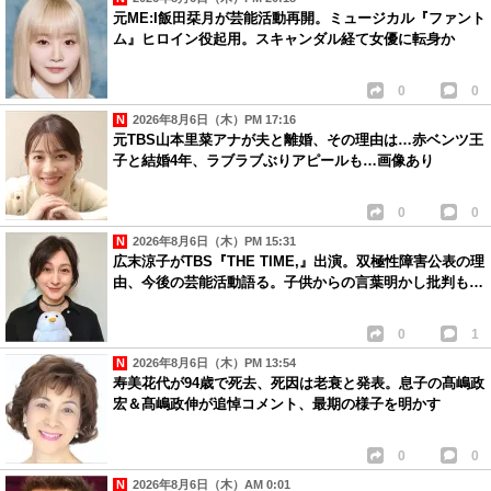
元ME:I飯田栞月が芸能活動再開。ミュージカル『ファント
ム』ヒロイン役起用。スキャンダル経て女優に転身か
0
0
2026年8月6日（木）PM 17:16
元TBS山本里菜アナが夫と離婚、その理由は…赤ベンツ王
子と結婚4年、ラブラブぶりアピールも…画像あり
0
0
2026年8月6日（木）PM 15:31
広末涼子がTBS『THE TIME,』出演。双極性障害公表の理
由、今後の芸能活動語る。子供からの言葉明かし批判も…
0
1
2026年8月6日（木）PM 13:54
寿美花代が94歳で死去、死因は老衰と発表。息子の髙嶋政
宏＆髙嶋政伸が追悼コメント、最期の様子を明かす
0
0
2026年8月6日（木）AM 0:01