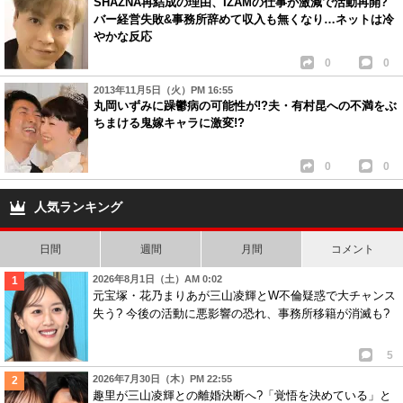
SHAZNA再結成の理由、IZAMの仕事が激減で活動再開?
バー経営失敗&事務所辞めて収入も無くなり…ネットは冷
やかな反応
0
0
2013年11月5日（火）PM 16:55
丸岡いずみに躁鬱病の可能性が!?夫・有村昆への不満をぶ
ちまける鬼嫁キャラに激変!?
0
0
人気ランキング
日間
週間
月間
コメント
2026年8月1日（土）AM 0:02
元宝塚・花乃まりあが三山凌輝とW不倫疑惑で大チャンス
失う? 今後の活動に悪影響の恐れ、事務所移籍が消滅も?
5
2026年7月30日（木）PM 22:55
趣里が三山凌輝との離婚決断へ?「覚悟を決めている」と