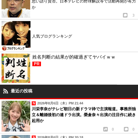
思い語り賛否。日本テレビの野球解説等で活動再開が有力
か
3
人気ブログランキング
姓名判断の結果が的確過ぎてヤバイｗｗ
PR
最近の投稿
2026年8月6日（木）PM 21:44
川栄李奈がテレビ朝日の新ドラマ枠で主演報道。事務所独
立＆離婚後初の連ドラ出演。榮倉奈々出演の注目作に続き
起用か
0
0
2026年8月6日（木）PM 20:18