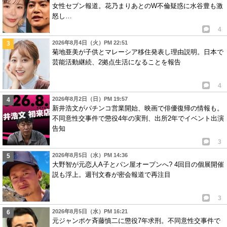
女性セブン報道。花乃まりあとのW不倫疑惑に水谷豊も激
怒し…
4
2026年8月4日（火）PM 22:51
菊地亜美が子供とマレーシア移住発表し理由説明。日本で
芸能活動継続、2拠点生活になることを報告
4
2026年8月2日（日）PM 19:57
新井浩文がパチンコ営業開始、映画で俳優復帰の情報も。
不同意性交事件で懲役4年の実刑、出所2年でイベント出演
告知
3
2026年8月5日（水）PM 14:36
大野智が元恋人A子とパン屋オープンへ? 4回目の個展開催
説も浮上。週刊文春が密会報道で再注目
3
2026年8月5日（水）PM 16:21
元ジャンポケ斉藤慎二に懲役7年求刑。不同意性交事件で