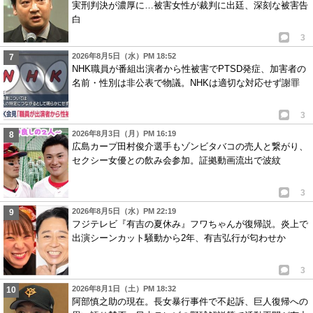
実刑判決が濃厚に…被害女性が裁判に出廷、深刻な被害告
白
3
2026年8月5日（水）PM 18:52
NHK職員が番組出演者から性被害でPTSD発症、加害者の
名前・性別は非公表で物議。NHKは適切な対応せず謝罪
3
2026年8月3日（月）PM 16:19
広島カープ田村俊介選手もゾンビタバコの売人と繋がり、
セクシー女優との飲み会参加。証拠動画流出で波紋
3
2026年8月5日（水）PM 22:19
フジテレビ『有吉の夏休み』フワちゃんが復帰説。炎上で
出演シーンカット騒動から2年、有吉弘行が匂わせか
3
2026年8月1日（土）PM 18:32
阿部慎之助の現在。長女暴行事件で不起訴、巨人復帰への