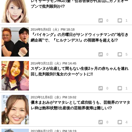
レイザーラモンHGの妻・住谷杏奈が代官山にカフェオー
プンで批判殺到か!?
0
1
2014年5月6日（火）PM 18:18
『バイキング』の月曜日がサンドウィッチマンの”地引き
網企画”で、『ヒルナンデス!』の視聴率を超える!?
0
5
2014年3月11日（火）PM 14:45
スザンヌが出産して間もない生後2ヶ月の赤ちゃんを連れ
回し批判殺到!!鬼女のターゲットに!!
0
1
2013年11月6日（水）PM 19:02
優木まおみがママタレとして成功狙うも、芸能界のママタ
レ枠は飽和状態!出産後の芸能界復帰は難しい!?
0
4
2013年6月12日（水）PM 18:19