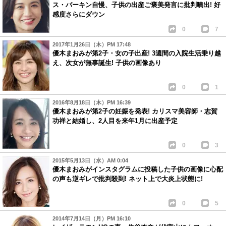
ス・バーキン自慢、子供の出産ご褒美発言に批判噴出! 好
感度さらにダウン
0
7
2017年1月26日（木）PM 17:48
優木まおみが第2子・女の子出産! 3週間の入院生活乗り越
え、次女が無事誕生! 子供の画像あり
0
1
2016年8月18日（木）PM 16:39
優木まおみが第2子の妊娠を発表! カリスマ美容師・志賀
功祥と結婚し、2人目を来年1月に出産予定
0
3
2015年5月13日（水）AM 0:04
優木まおみがインスタグラムに投稿した子供の画像に心配
の声も逆ギレで批判殺到! ネット上で大炎上状態に!
0
5
2014年7月14日（月）PM 16:10