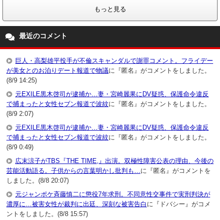
もっと見る
最近のコメント
巨人・高梨雄平投手が不倫スキャンダルで謝罪コメント。フライデー
が美女とのお泊りデート報道で物議
に『匿名』がコメントをしました。
(8/9 14:25)
元EXILE黒木啓司が逮捕か…妻・宮崎麗果にDV疑惑、保護命令違反
で捕まったと女性セブン報道で波紋
に『匿名』がコメントをしました。
(8/9 2:07)
元EXILE黒木啓司が逮捕か…妻・宮崎麗果にDV疑惑、保護命令違反
で捕まったと女性セブン報道で波紋
に『匿名』がコメントをしました。
(8/9 0:49)
広末涼子がTBS『THE TIME,』出演。双極性障害公表の理由、今後の
芸能活動語る。子供からの言葉明かし批判も…
に『匿名』がコメントを
しました。(8/8 20:07)
元ジャンポケ斉藤慎二に懲役7年求刑。不同意性交事件で実刑判決が
濃厚に…被害女性が裁判に出廷、深刻な被害告白
に『ドバシー』がコメ
ントをしました。(8/8 15:57)