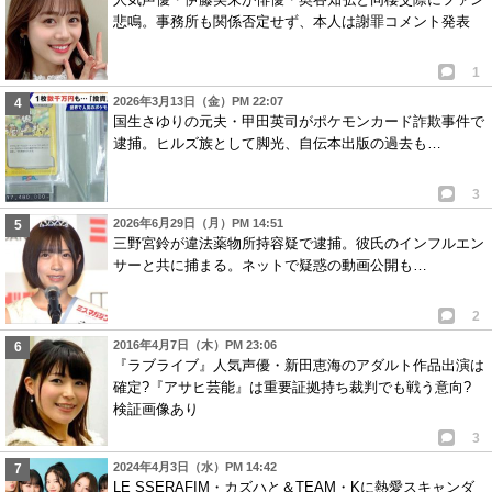
悲鳴。事務所も関係否定せず、本人は謝罪コメント発表
1
2026年3月13日（金）PM 22:07
国生さゆりの元夫・甲田英司がポケモンカード詐欺事件で
逮捕。ヒルズ族として脚光、自伝本出版の過去も…
3
2026年6月29日（月）PM 14:51
三野宮鈴が違法薬物所持容疑で逮捕。彼氏のインフルエン
サーと共に捕まる。ネットで疑惑の動画公開も…
2
2016年4月7日（木）PM 23:06
『ラブライブ』人気声優・新田恵海のアダルト作品出演は
確定?『アサヒ芸能』は重要証拠持ち裁判でも戦う意向?
検証画像あり
3
2024年4月3日（水）PM 14:42
LE SSERAFIM・カズハと＆TEAM・Kに熱愛スキャンダ