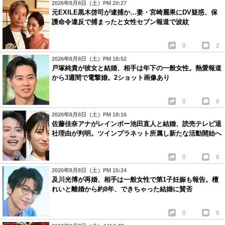
2026年8月8日（土）PM 20:27
元EXILE黒木啓司が逮捕か…妻・宮崎麗果にDV疑惑、保
護命令違反で捕まったと女性セブン報道で波紋
0
2
2026年8月8日（土）PM 18:52
戸塚純貴が彼女と結婚、相手は年下の一般女性。熱愛報道
から3週間で電撃婚。2ショット画像あり
0
0
2026年8月8日（土）PM 18:16
佐藤佳奈アナがレインボー池田直人と結婚、読売テレビ退
社理由が判明。ツインプラネット所属し新たな活動開始へ
0
0
2026年8月8日（土）PM 15:24
及川光博が再婚、相手は一般女性で第1子妊娠も報告。檀
れいと離婚から約8年、できちゃった結婚に賛否
0
0