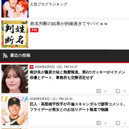
人気ブログランキング
姓名判断の結果が的確過ぎてヤバイｗｗ
PR
最近の投稿
2026年8月9日（日）PM 15:27
南沙良が藤原大祐と熱愛報道。第2のガッキーがイケメン
俳優とデート、事務所も交際否定せず
0
0
2026年8月8日（土）PM 22:41
巨人・高梨雄平投手が不倫スキャンダルで謝罪コメント。
フライデーが美女とのお泊りデート報道で物議
0
1