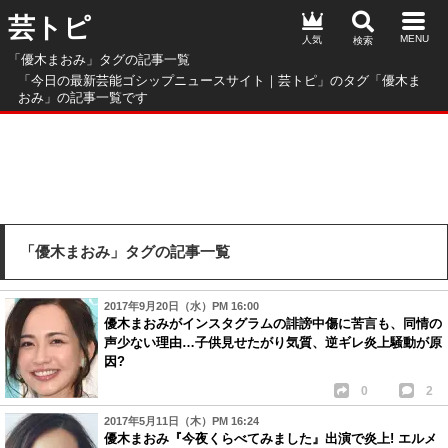
芸トピ
人気
「優木まおみ」タグの記事一覧
「今日の最新芸能ゴシップニュースサイト｜芸トピ」のタグ「優木ま
おみ」の記事一覧です
「優木まおみ」タグの記事一覧
2017年9月20日（水）PM 16:00
優木まおみがインスタグラムの誹謗中傷に苦言も、同情の
声少ない理由…子供見せたがり気質、逆ギレ炎上騒動が原
因?
0
2
2017年5月11日（木）PM 16:24
優木まおみ『今夜くらべてみました』出演で炎上! エルメ