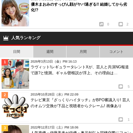
優木まおみのすっぴん顔がヤバ過ぎる!! 結婚してから劣
化!?
0
2
人気ランキング
日間
週間
月間
コメント
2026年3月13日（金）PM 16:13
ラヴィット!レギュラータレントXが、芸人と共演NG報道
で誰?と憶測。ギャル曽根説が浮上、その理由は…
5
2015年10月28日（水）PM 22:09
テレビ東京『ざっくりハイタッチ』がBPO審議入り! 芸人
のオムツ交換が下品と視聴者からクレーム! 画像あり
1
2022年12月17日（土）PM 18:06
人気声優・伊藤美来が俳優・奥谷知弘と同棲交際にファン