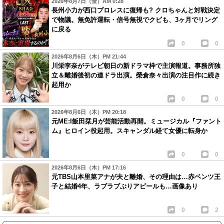
2026年8月7日（金）AM 0:28
長州小力が西口プロレスに復帰も? クロちゃんと対戦決定
で物議。無免許運転・信号無視でクビも、3ヶ月でリング
に戻る
0
0
2026年8月6日（木）PM 21:44
川栄李奈がテレビ朝日の新ドラマ枠で主演報道。事務所独
立＆離婚後初の連ドラ出演。榮倉奈々出演の注目作に続き
起用か
0
0
2026年8月6日（木）PM 20:18
元ME:I飯田栞月が芸能活動再開。ミュージカル『ファント
ム』ヒロイン役起用。スキャンダル経て女優に転身か
0
0
2026年8月6日（木）PM 17:16
元TBS山本里菜アナが夫と離婚、その理由は…赤ベンツ王
子と結婚4年、ラブラブぶりアピールも…画像あり
0
2