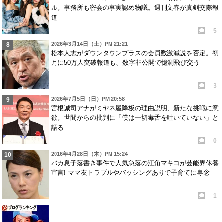
ル。事務所も密会の事実認め物議。週刊文春が真剣交際報
道
5
2026年3月14日（土）PM 21:21
松本人志がダウンタウンプラスの会員数激減説を否定。初
月に50万人突破報道も、数字非公開で憶測飛び交う
3
2026年7月5日（日）PM 20:58
宮根誠司アナがミヤネ屋降板の理由説明、新たな挑戦に意
欲。世間からの批判に「僕は一切毒舌を吐いていない」と
語る
0
2016年4月28日（木）PM 15:24
バカ息子落書き事件で人気急落の江角マキコが芸能界休養
宣言! ママ友トラブルやバッシングありで子育てに専念
1