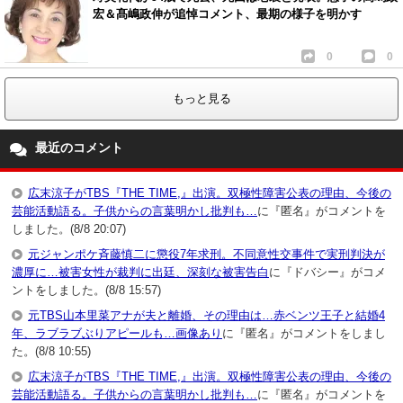
宏＆髙嶋政伸が追悼コメント、最期の様子を明かす
0
0
もっと見る
最近のコメント
広末涼子がTBS『THE TIME,』出演。双極性障害公表の理由、今後の
芸能活動語る。子供からの言葉明かし批判も…
に『匿名』がコメントを
しました。(8/8 20:07)
元ジャンポケ斉藤慎二に懲役7年求刑。不同意性交事件で実刑判決が
濃厚に…被害女性が裁判に出廷、深刻な被害告白
に『ドバシー』がコメ
ントをしました。(8/8 15:57)
元TBS山本里菜アナが夫と離婚、その理由は…赤ベンツ王子と結婚4
年、ラブラブぶりアピールも…画像あり
に『匿名』がコメントをしまし
た。(8/8 10:55)
広末涼子がTBS『THE TIME,』出演。双極性障害公表の理由、今後の
芸能活動語る。子供からの言葉明かし批判も…
に『匿名』がコメントを