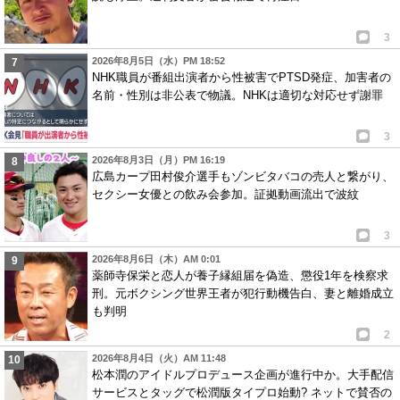
3
2026年8月5日（水）PM 18:52
NHK職員が番組出演者から性被害でPTSD発症、加害者の
名前・性別は非公表で物議。NHKは適切な対応せず謝罪
3
2026年8月3日（月）PM 16:19
広島カープ田村俊介選手もゾンビタバコの売人と繋がり、
セクシー女優との飲み会参加。証拠動画流出で波紋
3
2026年8月6日（木）AM 0:01
薬師寺保栄と恋人が養子縁組届を偽造、懲役1年を検察求
刑。元ボクシング世界王者が犯行動機告白、妻と離婚成立
も判明
2
2026年8月4日（火）AM 11:48
松本潤のアイドルプロデュース企画が進行中か。大手配信
サービスとタッグで松潤版タイプロ始動? ネットで賛否の