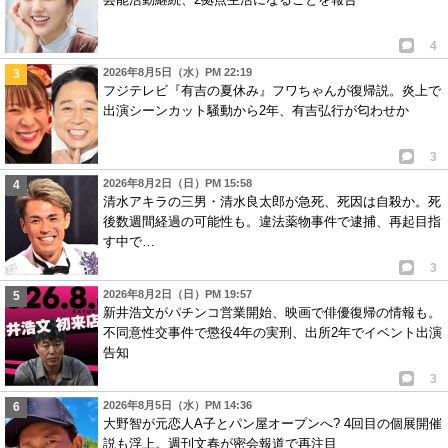
4
2026年8月5日（水）PM 22:19
フジテレビ『有吉の夏休み』フワちゃんが復帰説。炎上で
出演シーンカット騒動から2年、有吉弘行が匂わせか
3
2026年8月2日（日）PM 15:58
清水アキラの三男・清水良太郎が急死、死因は自殺か。死
後数週間経過の可能性も。違法薬物事件で逮捕、再起目指
す中で…
3
2026年8月2日（日）PM 19:57
新井浩文がパチンコ営業開始、映画で俳優復帰の情報も。
不同意性交事件で懲役4年の実刑、出所2年でイベント出演
告知
3
2026年8月5日（水）PM 14:36
大野智が元恋人A子とパン屋オープンへ? 4回目の個展開催
説も浮上。週刊文春が密会報道で再注目