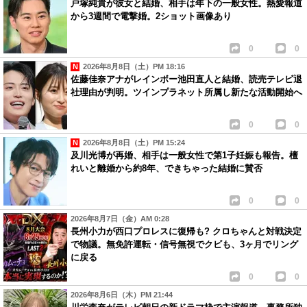
戸塚純貴が彼女と結婚、相手は年下の一般女性。熱愛報道
から3週間で電撃婚。2ショット画像あり
0
0
2026年8月8日（土）PM 18:16
佐藤佳奈アナがレインボー池田直人と結婚、読売テレビ退
社理由が判明。ツインプラネット所属し新たな活動開始へ
0
0
2026年8月8日（土）PM 15:24
及川光博が再婚、相手は一般女性で第1子妊娠も報告。檀
れいと離婚から約8年、できちゃった結婚に賛否
0
0
2026年8月7日（金）AM 0:28
長州小力が西口プロレスに復帰も? クロちゃんと対戦決定
で物議。無免許運転・信号無視でクビも、3ヶ月でリング
に戻る
0
0
2026年8月6日（木）PM 21:44