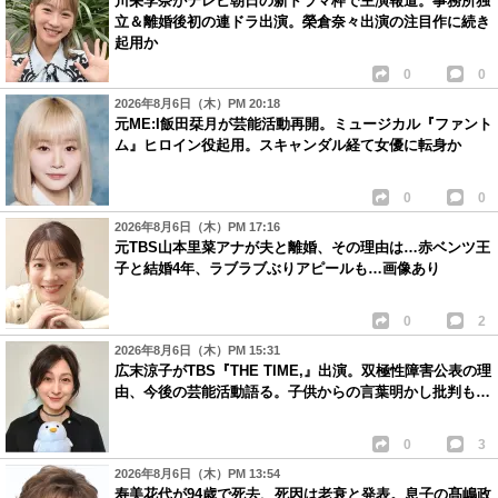
川栄李奈がテレビ朝日の新ドラマ枠で主演報道。事務所独
立＆離婚後初の連ドラ出演。榮倉奈々出演の注目作に続き
起用か
0
0
2026年8月6日（木）PM 20:18
元ME:I飯田栞月が芸能活動再開。ミュージカル『ファント
ム』ヒロイン役起用。スキャンダル経て女優に転身か
0
0
2026年8月6日（木）PM 17:16
元TBS山本里菜アナが夫と離婚、その理由は…赤ベンツ王
子と結婚4年、ラブラブぶりアピールも…画像あり
0
2
2026年8月6日（木）PM 15:31
広末涼子がTBS『THE TIME,』出演。双極性障害公表の理
由、今後の芸能活動語る。子供からの言葉明かし批判も…
0
3
2026年8月6日（木）PM 13:54
寿美花代が94歳で死去、死因は老衰と発表。息子の髙嶋政