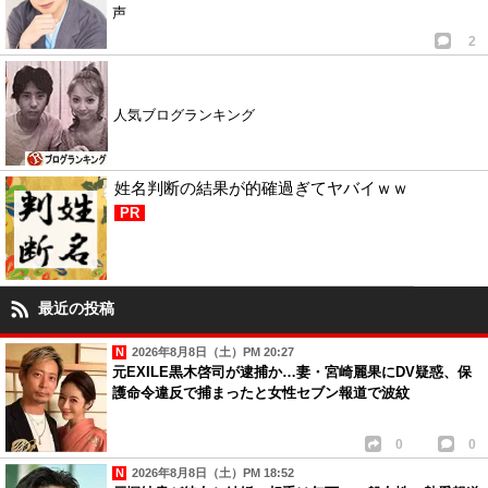
声
2
人気ブログランキング
姓名判断の結果が的確過ぎてヤバイｗｗ
PR
最近の投稿
2026年8月8日（土）PM 20:27
元EXILE黒木啓司が逮捕か…妻・宮崎麗果にDV疑惑、保
護命令違反で捕まったと女性セブン報道で波紋
0
0
2026年8月8日（土）PM 18:52