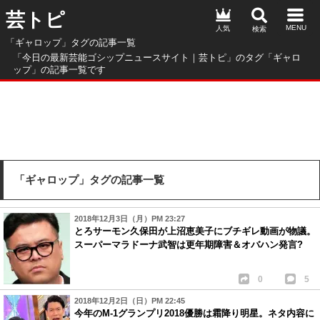
芸トピ
人気
「ギャロップ」タグの記事一覧
「今日の最新芸能ゴシップニュースサイト｜芸トピ」のタグ「ギャロ
ップ」の記事一覧です
「ギャロップ」タグの記事一覧
2018年12月3日（月）PM 23:27
とろサーモン久保田が上沼恵美子にブチギレ動画が物議。
スーパーマラドーナ武智は更年期障害＆オバハン発言?
0
5
2018年12月2日（日）PM 22:45
今年のM-1グランプリ2018優勝は霜降り明星。ネタ内容に