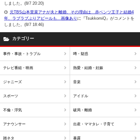
しました。(8/7 20:20)
元TBS山本里菜アナが夫と離婚、その理由は…赤ベンツ王子と結婚4
年、ラブラブぶりアピールも…画像あり
に『TsukkomiQ』がコメントを
しました。(8/7 18:46)
カテゴリー
事件・事故・トラブル
噂・疑惑
テレビ番組・映画
熱愛・結婚・妊娠
ジャニーズ
音楽
スポーツ
アイドル
不倫・浮気
破局・離婚
アナウンサー
出産・ママタレ・子育て
雑ネタ
暴露