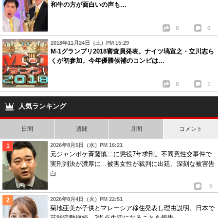
和牛の方が面白いの声も…
0
0
2018年11月24日（土）PM 15:29
M-1グランプリ2018審査員発表。ナイツ塙宣之・立川志ら
くが初参加。今年優勝候補のコンビは…
0
1
人気ランキング
日間
週間
月間
コメント
2026年8月5日（水）PM 16:21
元ジャンポケ斉藤慎二に懲役7年求刑。不同意性交事件で
実刑判決が濃厚に…被害女性が裁判に出廷、深刻な被害告
白
5
2026年8月4日（火）PM 22:51
菊地亜美が子供とマレーシア移住発表し理由説明。日本で
芸能活動継続、2拠点生活になることを報告