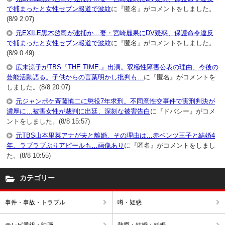
で捕まったと女性セブン報道で波紋
に『匿名』がコメントをしました。
(8/9 2:07)
元EXILE黒木啓司が逮捕か…妻・宮崎麗果にDV疑惑、保護命令違反
で捕まったと女性セブン報道で波紋
に『匿名』がコメントをしました。
(8/9 0:49)
広末涼子がTBS『THE TIME,』出演。双極性障害公表の理由、今後の
芸能活動語る。子供からの言葉明かし批判も…
に『匿名』がコメントを
しました。(8/8 20:07)
元ジャンポケ斉藤慎二に懲役7年求刑。不同意性交事件で実刑判決が
濃厚に…被害女性が裁判に出廷、深刻な被害告白
に『ドバシー』がコメ
ントをしました。(8/8 15:57)
元TBS山本里菜アナが夫と離婚、その理由は…赤ベンツ王子と結婚4
年、ラブラブぶりアピールも…画像あり
に『匿名』がコメントをしまし
た。(8/8 10:55)
カテゴリー
事件・事故・トラブル
噂・疑惑
テレビ番組・映画
熱愛・結婚・妊娠