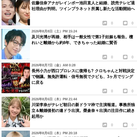
佐藤佳奈アナがレインボー池田直人と結婚、読売テレビ退
社理由が判明。ツインプラネット所属し新たな活動開始へ
0
0
2026年8月8日（土）PM 15:24
及川光博が再婚、相手は一般女性で第1子妊娠も報告。檀
れいと離婚から約8年、できちゃった結婚に賛否
0
0
2026年8月7日（金）AM 0:28
長州小力が西口プロレスに復帰も? クロちゃんと対戦決定
で物議。無免許運転・信号無視でクビも、3ヶ月でリング
に戻る
0
0
2026年8月6日（木）PM 21:44
川栄李奈がテレビ朝日の新ドラマ枠で主演報道。事務所独
立＆離婚後初の連ドラ出演。榮倉奈々出演の注目作に続き
起用か
0
0
2026年8月6日（木）PM 20:18