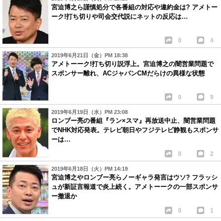
宮迫博之ら謹慎処分で各番組の対応や違約金は? アメトー
ーク!打ち切りや司会交代説にネットの反応は…
0
4
2019年6月21日（金）PM 18:38
アメトーーク!打ち切り説浮上。宮迫博之の闇営業問題で
スポンサー離れ、ACジャパンCMだらけの異様な状態
0
9
2019年6月19日（水）PM 23:08
ロンブー亮の番組『ラン×スマ』再放送中止、闇営業問題
でNHK対応発表。テレビ朝日やフジテレビ静観もスポンサ
ーは…
0
2
2019年6月18日（火）PM 14:19
宮迫博之やロンブー亮らノーギャラ発言はウソ? フラッシ
ュが新証言報道で炎上続く。アメトーークの一部スポンサ
ー撤退か
0
1