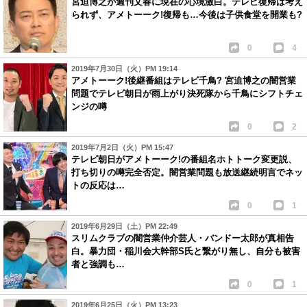
宮迫博之が週刊文春に現在の心境激白。テレビ復帰は考え
られず、アメトーーク!復帰も…今後は子供食堂を開業も?
0
4
2019年7月30日（火）PM 19:14
アメトーーク!後継番組はテレビ千鳥? 宮迫博之の闇営業
問題でテレビ朝日が雨上がり決死隊から千鳥にシフトチェ
ンジの噂
0
2
2019年7月2日（火）PM 15:47
テレビ朝日がアメトーーク!の番組名ホトトーク変更説、
打ち切りの噂完全否定。闇営業問題も放送継続明言でネッ
トの反応は…
0
1
2019年6月29日（土）PM 22:49
スリムクラブの闇営業仲介芸人・バンドー太郎が真相告
白。暴力団・稲川会大幹部S氏と繋がり無し、自分も被害
者と強調も…
0
1
2019年6月25日（火）PM 13:23