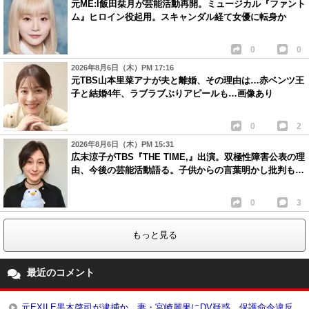
元ME:I飯田栞月が芸能活動再開。ミュージカル『ファント
ム』ヒロイン役起用。スキャンダル経て女優に転身か
0
0
2026年8月6日（木）PM 17:16
元TBS山本里菜アナが夫と離婚、その理由は…赤ベンツ王
子と結婚4年、ラブラブぶりアピールも…画像あり
0
2
2026年8月6日（木）PM 15:31
広末涼子がTBS『THE TIME,』出演。双極性障害公表の理
由、今後の芸能活動語る。子供からの言葉明かし批判も…
0
3
もっと見る
最近のコメント
元EXILE黒木啓司が逮捕か…妻・宮崎麗果にDV疑惑、保護命令違反