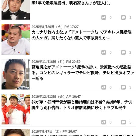
際1年で婚姻届提出。明石家さんまが証人に。
0
1
2025年8月26日（火）PM 17:27
カミナリ竹内まなぶ『アメトーーク!』でアキレス腱断裂
の大ケガ。踊りたくない芸人で事故発生か…
0
2
2020年11月16日（月）PM 20:59
宮迫博之がアメトーーク!復帰の思い、蛍原徹への感謝語
る。コンビのレギュラーでテレビ復帰、テレビ出演オファ
ー断る
0
3
2019年12月13日（金）AM 10:47
我が家・谷田部俊が妻と離婚理由は不倫? 結婚6年、子供
誕生も別れ告白。トリオ解散危機に続くトラブル発生
0
5
2019年8月7日（水）PM 20:07