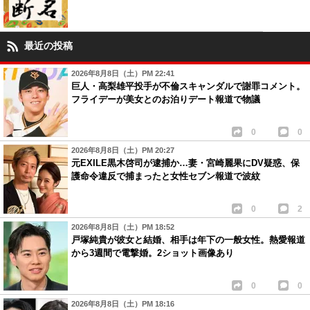
最近の投稿
2026年8月8日（土）PM 22:41
巨人・高梨雄平投手が不倫スキャンダルで謝罪コメント。
フライデーが美女とのお泊りデート報道で物議
0
0
2026年8月8日（土）PM 20:27
元EXILE黒木啓司が逮捕か…妻・宮崎麗果にDV疑惑、保
護命令違反で捕まったと女性セブン報道で波紋
0
2
2026年8月8日（土）PM 18:52
戸塚純貴が彼女と結婚、相手は年下の一般女性。熱愛報道
から3週間で電撃婚。2ショット画像あり
0
0
2026年8月8日（土）PM 18:16