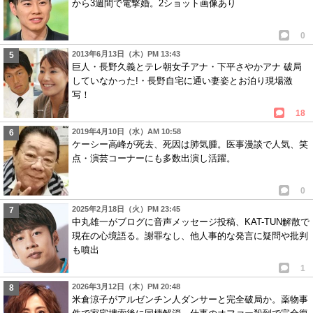
から3週間で電撃婚。2ショット画像あり
0
2013年6月13日（木）PM 13:43
巨人・長野久義とテレ朝女子アナ・下平さやかアナ 破局
していなかった!・長野自宅に通い妻姿とお泊り現場激
写！
18
2019年4月10日（水）AM 10:58
ケーシー高峰が死去、死因は肺気腫。医事漫談で人気、笑
点・演芸コーナーにも多数出演し活躍。
0
2025年2月18日（火）PM 23:45
中丸雄一がブログに音声メッセージ投稿、KAT-TUN解散で
現在の心境語る。謝罪なし、他人事的な発言に疑問や批判
も噴出
1
2026年3月12日（木）PM 20:48
米倉涼子がアルゼンチン人ダンサーと完全破局か。薬物事