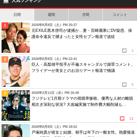
人気ランキング
日間
週間
月間
コメント
2026年8月8日（土）PM 20:27
元EXILE黒木啓司が逮捕か…妻・宮崎麗果にDV疑惑、保
護命令違反で捕まったと女性セブン報道で波紋
2
2026年8月8日（土）PM 22:41
巨人・高梨雄平投手が不倫スキャンダルで謝罪コメント。
フライデーが美女とのお泊りデート報道で物議
0
2026年3月11日（水）PM 16:49
フジテレビ1月期ドラマの視聴率惨敗。優秀な人材の離脱
相次ぎ深刻な状況? 大改編実施で制作費大幅削減も…
11
2026年8月8日（土）PM 18:52
戸塚純貴が彼女と結婚、相手は年下の一般女性。熱愛報道