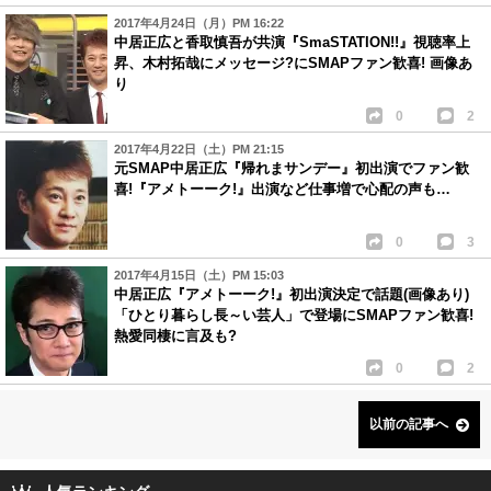
2017年4月24日（月）PM 16:22
中居正広と香取慎吾が共演『SmaSTATION!!』視聴率上
昇、木村拓哉にメッセージ?にSMAPファン歓喜! 画像あ
り
0
2
2017年4月22日（土）PM 21:15
元SMAP中居正広『帰れまサンデー』初出演でファン歓
喜!『アメトーーク!』出演など仕事増で心配の声も…
0
3
2017年4月15日（土）PM 15:03
中居正広『アメトーーク!』初出演決定で話題(画像あり)
「ひとり暮らし長～い芸人」で登場にSMAPファン歓喜!
熱愛同棲に言及も?
0
2
以前の記事へ