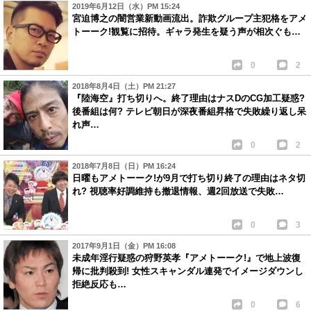
2019年6月12日（水）PM 15:24
宮迫博之の闇営業新動画流出。詐欺グループ主犯格をアメ
トーーク!観覧に招待。ギャラ発生を疑う声が相次ぐも…
0
2
2018年8月4日（土）PM 21:27
『陸海空』打ち切りへ。終了理由はナスDのCG加工疑惑?
後番組は何? テレビ朝日が深夜番組昇格で失敗繰り返し呆
れ声…
0
2
2018年7月8日（日）PM 16:24
日曜もアメトーーク!が9月で打ち切り終了の理由はネタ切
れ? 視聴率好調維持も撤退情報、週2回放送で失敗…
0
3
2017年9月1日（金）PM 16:08
未成年淫行疑惑の狩野英孝『アメトーーク!』で地上波復
帰に批判殺到! 女性スキャンダル連発でイメージダウンし
拒絶反応も…
0
6