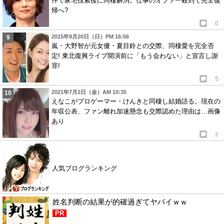
件で家宅捜索後に同棲解消。仕事のオファー殺到で完全復
帰へ?
0
2015年9月20日（日）PM 16:56
嵐・大野智が元女優・夏目鈴との交際、同棲愛を完全否
定! 東北復興ライブ開演前に「もう会わない」と宣言し謝
罪!
5
2021年7月2日（金）AM 10:35
えなこがプロゲーマー・けんきと同棲し結婚語る。現在の
年収公表、ファン離れ加速懸念も交際認めた理由は…画像
あり
2
人気ブログランキング
姓名判断の結果が的確過ぎてヤバイｗｗ
PR