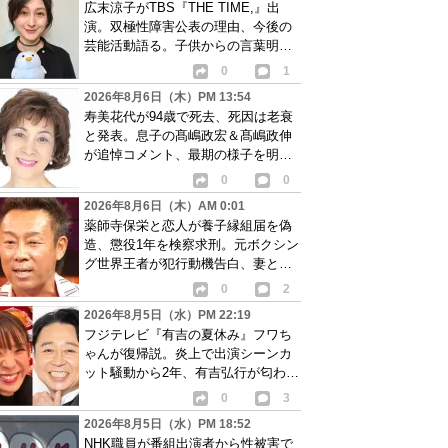
広末涼子がTBS『THE TIME,』出
演。双極性障害公表の理由、今後の
芸能活動語る。子供からの言葉明か
し批判も…
0
1
2026年8月6日（木）PM 13:54
寿美花代が94歳で死去、死因は老衰
と発表。息子の髙嶋政宏＆髙嶋政伸
が追悼コメント、最期の様子を明か
す
0
0
2026年8月6日（木）AM 0:01
薬師寺保栄と恋人が養子縁組届を偽
造、懲役1年を検察求刑。元ボクシン
グ世界王者が犯行動機告白、妻と離
婚成立も判明
0
2
2026年8月5日（水）PM 22:19
フジテレビ『有吉の夏休み』フワち
ゃんが復帰説。炎上で出演シーンカ
ット騒動から2年、有吉弘行が匂わせ
か
0
3
2026年8月5日（水）PM 18:52
NHK職員が番組出演者から性被害で