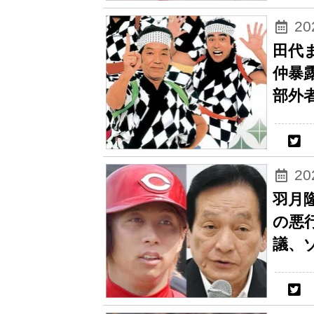
2
田代
仲暴露
部外
2
羽月隆
の悪
議、