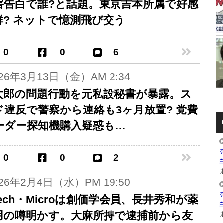
害告白で誰?と話題。東京吉本所属で好感
群? ネットで憶測飛び交う
0
0
6
026年3月13日（金）AM 2:34
太郎の問題行動を元私設秘書が暴露。ス
ド違反で警察から連絡も3ヶ月放置? 党費
ーダー探知機購入疑惑も…
0
0
2
ま
026年2月4日（水）PM 19:50
 Tech・Microは創価学会員、長井秀和が薬
用の噂明かす。大麻所持で逮捕前から友
ま