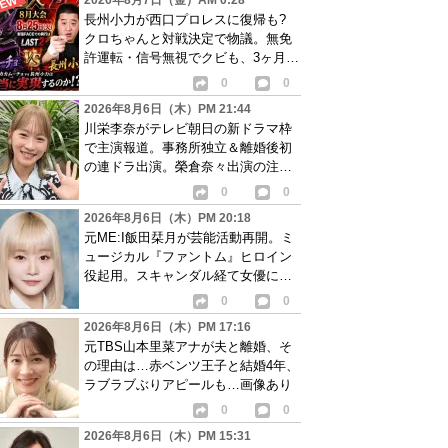
2026年8月7日（金）AM 0:28
長州小力が西口プロレスに復帰も?
クロちゃんと対戦決定で物議。無免
許運転・信号無視でクビも、3ヶ月で
リングに戻る
0
0
2026年8月6日（木）PM 21:44
川栄李奈がテレビ朝日の新ドラマ枠
で主演報道。事務所独立＆離婚後初
の連ドラ出演。榮倉奈々出演の注目
作に続き起用か
0
0
2026年8月6日（木）PM 20:18
元ME:I飯田栞月が芸能活動再開。ミ
ュージカル『ファントム』ヒロイン
役起用。スキャンダル経て女優に転
身か
0
0
2026年8月6日（木）PM 17:16
元TBS山本里菜アナが夫と離婚、そ
の理由は…赤ベンツ王子と結婚4年、
ラブラブぶりアピールも…画像あり
0
0
2026年8月6日（木）PM 15:31