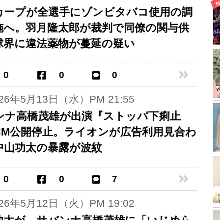
カープが全選手にゾンビタバコ使用の調
施へ。羽月隆太郎が裁判で同僚の関与供
球界に違法薬物が蔓延の疑い
0
0
0
026年5月13日（水）PM 21:55
ンナ高橋茂雄が出演『ストッパ下痢止
CM公開停止。ライオンが広告利用見合わ
中山功太の暴露が波紋
0
0
7
026年5月12日（火）PM 19:02