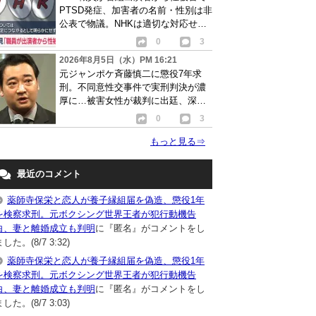
PTSD発症、加害者の名前・性別は非
公表で物議。NHKは適切な対応せず
謝罪
0
3
2026年8月5日（水）PM 16:21
元ジャンポケ斉藤慎二に懲役7年求
刑。不同意性交事件で実刑判決が濃
厚に…被害女性が裁判に出廷、深刻
な被害告白
0
3
もっと見る
⇒
最近のコメント
薬師寺保栄と恋人が養子縁組届を偽造、懲役1年
を検察求刑。元ボクシング世界王者が犯行動機告
白、妻と離婚成立も判明
に『匿名』がコメントをし
した。(8/7 3:32)
薬師寺保栄と恋人が養子縁組届を偽造、懲役1年
を検察求刑。元ボクシング世界王者が犯行動機告
白、妻と離婚成立も判明
に『匿名』がコメントをし
した。(8/7 3:03)