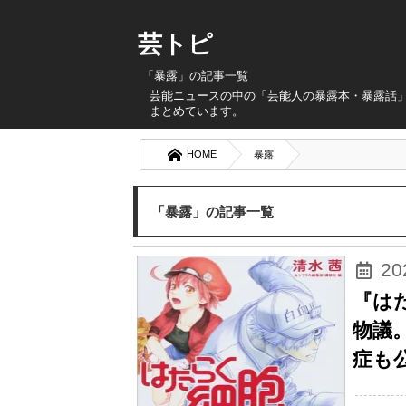
芸トピ
「暴露」の記事一覧
芸能ニュースの中の「芸能人の暴露本・暴露話
まとめています。
HOME
暴露
「暴露」の記事一覧
2
『は
物議
症も