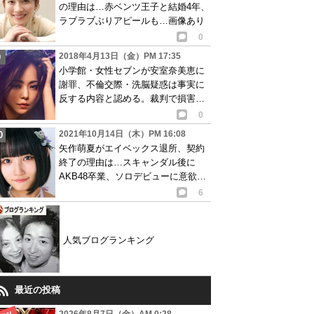
の理由は…赤ベンツ王子と結婚4年、
ラブラブぶりアピールも…画像あり
0
2018年4月13日（金）PM 17:35
小学館・女性セブンが安室奈美恵に
謝罪、不倫交際・洗脳疑惑は事実に
反する内容と認める。裁判で損害賠
償求める騒動に発展し…
0
2021年10月14日（木）PM 16:08
矢作萌夏がエイベックス退所、契約
終了の理由は…スキャンダル後に
AKB48卒業、ソロデビューに意欲も
事務所辞める
6
人気ブログランキング
最近の投稿