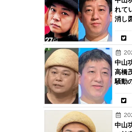
中山
れて
消し
2
中山
高橋
騒動
2
中山