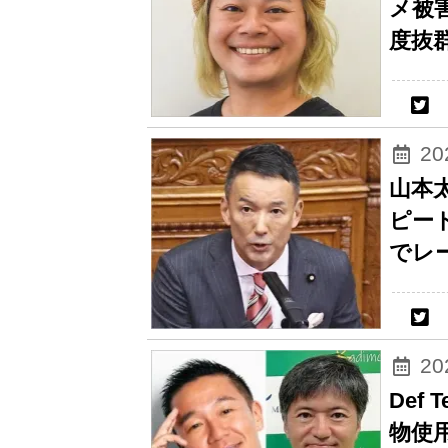
メ被
度抜
2
山本
ピー
でレ
2
Def
物使