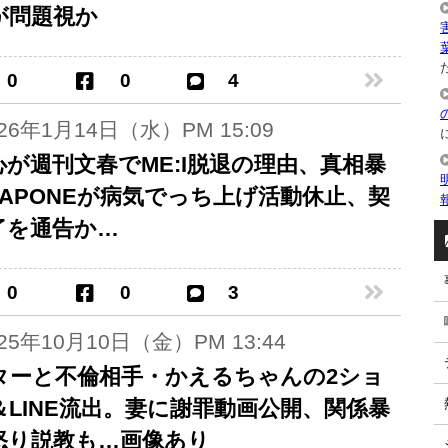
が問題視か
た
0
0
4
026年1月14日（水）PM 15:09
心が週刊文春でME:I脱退の理由、真相暴
LAPONEが病気でっち上げ活動休止、契
了を通告か…
0
0
3
025年10月10日（金）PM 13:44
ターと不倫相手・かえるちゃんの2ショ
＆LINE流出。妻に謝罪動画公開、関係暴
怒り説教も…画像あり