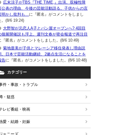
広末涼子がTBS『THE TIME,』出演。双極性障
害公表の理由、今後の芸能活動語る。子供からの言
葉明かし批判も…
に『匿名』がコメントをしまし
。(8/6 19:24)
大野智が元恋人A子とパン屋オープンへ? 4回目
の個展開催説も浮上。週刊文春が密会報道で再注目
に『匿名』がコメントをしました。(8/6 10:49)
菊地亜美が子供とマレーシア移住発表し理由説
明。日本で芸能活動継続、2拠点生活になることを
報告
に『匿名』がコメントをしました。(8/6 10:48)
カテゴリー
事件・事故・トラブル
噂・疑惑
テレビ番組・映画
熱愛・結婚・妊娠
ジャニーズ