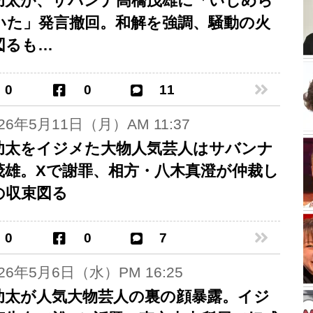
功太が、サバンナ高橋茂雄に「いじめら
いた」発言撤回。和解を強調、騒動の火
図るも…
0
0
11
026年5月11日（月）AM 11:37
功太をイジメた大物人気芸人はサバンナ
茂雄。Xで謝罪、相方・八木真澄が仲裁し
の収束図る
0
0
7
026年5月6日（水）PM 16:25
功太が人気大物芸人の裏の顔暴露。イジ