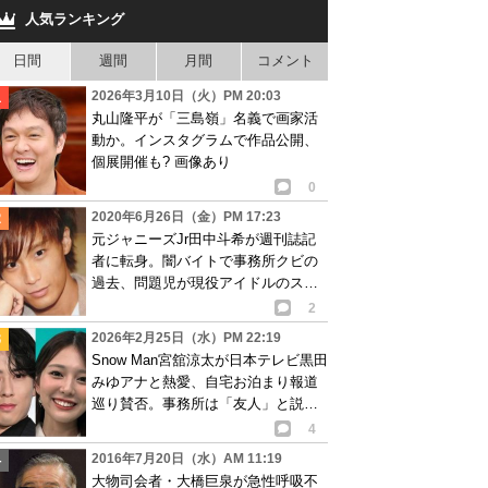
人気ランキング
日間
週間
月間
コメント
2026年3月10日（火）PM 20:03
丸山隆平が「三島嶺」名義で画家活
動か。インスタグラムで作品公開、
個展開催も? 画像あり
0
2020年6月26日（金）PM 17:23
元ジャニーズJr田中斗希が週刊誌記
者に転身。闇バイトで事務所クビの
過去、問題児が現役アイドルのスキ
ャンダルスクープへ?
2
2026年2月25日（水）PM 22:19
Snow Man宮舘涼太が日本テレビ黒田
みゆアナと熱愛、自宅お泊まり報道
巡り賛否。事務所は「友人」と説明
も…
4
2016年7月20日（水）AM 11:19
大物司会者・大橋巨泉が急性呼吸不