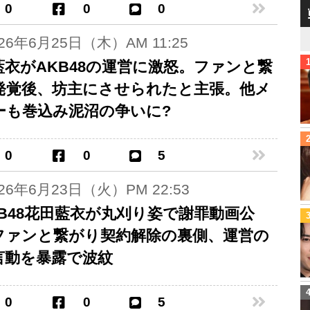
0
0
0
026年6月25日（木）AM 11:25
藍衣がAKB48の運営に激怒。ファンと繋
発覚後、坊主にさせられたと主張。他メ
ーも巻込み泥沼の争いに?
0
0
5
026年6月23日（火）PM 22:53
KB48花田藍衣が丸刈り姿で謝罪動画公
ファンと繋がり契約解除の裏側、運営の
言動を暴露で波紋
0
0
5