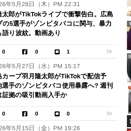
026年5月28日（木）PM 22:31
太郎がTikTokライブで衝撃告白。広島
プの5選手がゾンビタバコに関与、暴力
も語り波紋。動画あり
0
0
1
026年5月27日（水）PM 15:17
カープ羽月隆太郎がTikTokで配信予
他選手のゾンビタバコ使用暴露へ? 週刊
は証拠の吸引動画入手か
0
0
0
026年5月15日（金）PM 19:26