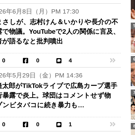
026年6月8日（月）PM 17:30
まさしが、志村けん＆いかりや長介の不
で物議。YouTubeで2人の関係に言及、
者が語るなと批判噴出
0
0
4
026年5月29日（金）PM 14:36
太郎がTikTokライブで広島カープ選手
行暴露で炎上。球団はコメントせず物
ゾンビタバコに続き暴力も…
0
0
1