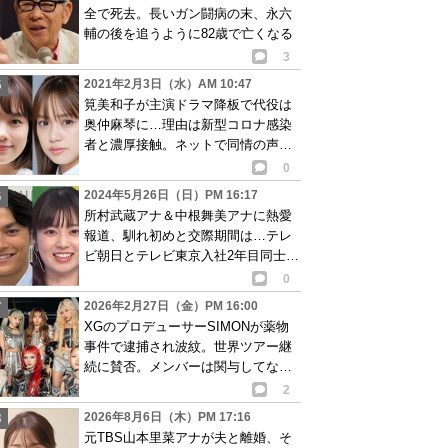
全で死去。長いガン闘病の末、永六
輔の後を追うように82歳で亡くなる
3
2021年2月3日（水）AM 10:47
筧美和子が主演ドラマ降板で代役は
奥仲麻琴に…理由は新型コロナ感染
者と濃厚接触。ネットで同情の声相
次ぐ
0
2024年5月26日（日）PM 16:17
所村武蔵アナ＆中根舞美アナに熱愛
報道、馴れ初めと交際期間は…テレ
ビ朝日とテレビ東京入社2年目同士で
真剣な付き合い
0
2026年2月27日（金）PM 16:00
XGのプロデューサーSIMONが薬物
事件で逮捕され波紋。世界ツアー継
続に賛否。メンバーは関与してない
と説明も…
2
2026年8月6日（木）PM 17:16
元TBS山本里菜アナが夫と離婚、そ