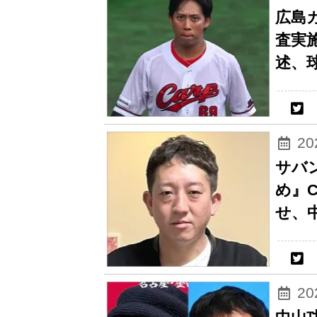
広島
査実
述、
2
サバ
め』
せ、
2