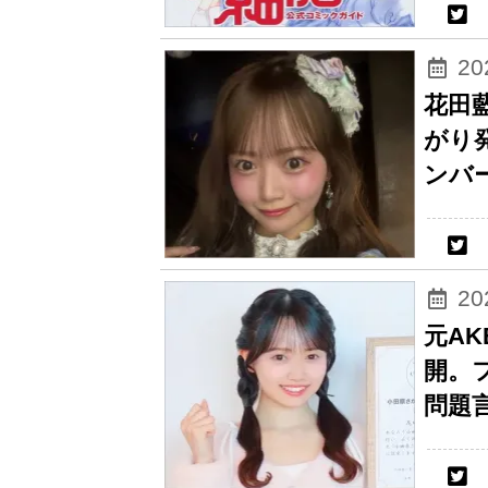
2
花田
がり
ンバ
2
元A
開。
問題