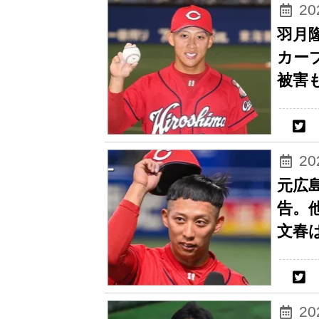
2
羽月隆
カー
被害
2
元広島
告。
文春
2