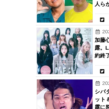
人ら
2
加藤
露。
約終
2
シバ
ット
露に