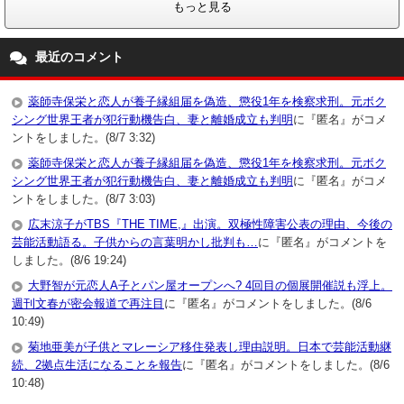
もっと見る
最近のコメント
薬師寺保栄と恋人が養子縁組届を偽造、懲役1年を検察求刑。元ボク
シング世界王者が犯行動機告白、妻と離婚成立も判明
に『匿名』がコメ
ントをしました。(8/7 3:32)
薬師寺保栄と恋人が養子縁組届を偽造、懲役1年を検察求刑。元ボク
シング世界王者が犯行動機告白、妻と離婚成立も判明
に『匿名』がコメ
ントをしました。(8/7 3:03)
広末涼子がTBS『THE TIME,』出演。双極性障害公表の理由、今後の
芸能活動語る。子供からの言葉明かし批判も…
に『匿名』がコメントを
しました。(8/6 19:24)
大野智が元恋人A子とパン屋オープンへ? 4回目の個展開催説も浮上。
週刊文春が密会報道で再注目
に『匿名』がコメントをしました。(8/6
10:49)
菊地亜美が子供とマレーシア移住発表し理由説明。日本で芸能活動継
続、2拠点生活になることを報告
に『匿名』がコメントをしました。(8/6
10:48)