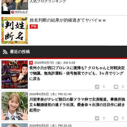
人気ブログランキング
姓名判断の結果が的確過ぎてヤバイｗｗ
PR
最近の投稿
2026年8月7日（金）AM 0:28
長州小力が西口プロレスに復帰も? クロちゃんと対戦決定
で物議。無免許運転・信号無視でクビも、3ヶ月でリング
に戻る
0
0
2026年8月6日（木）PM 21:44
川栄李奈がテレビ朝日の新ドラマ枠で主演報道。事務所独
立＆離婚後初の連ドラ出演。榮倉奈々出演の注目作に続き
起用か
0
0
2026年8月6日（木）PM 20:18