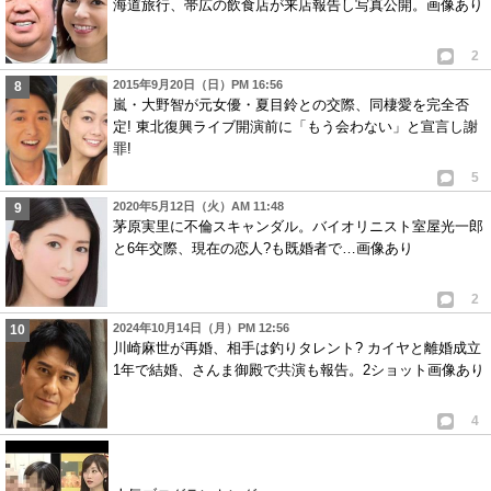
海道旅行、帯広の飲食店が来店報告し写真公開。画像あり
2
2015年9月20日（日）PM 16:56
嵐・大野智が元女優・夏目鈴との交際、同棲愛を完全否
定! 東北復興ライブ開演前に「もう会わない」と宣言し謝
罪!
5
2020年5月12日（火）AM 11:48
茅原実里に不倫スキャンダル。バイオリニスト室屋光一郎
と6年交際、現在の恋人?も既婚者で…画像あり
2
2024年10月14日（月）PM 12:56
川崎麻世が再婚、相手は釣りタレント? カイヤと離婚成立
1年で結婚、さんま御殿で共演も報告。2ショット画像あり
4