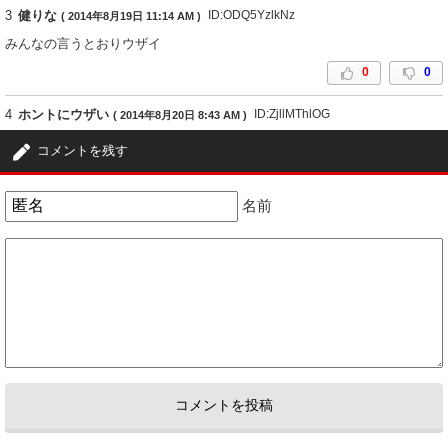
3
健りな
ID:ODQ5YzlkNz
( 2014年8月19日 11:14 AM )
みんなの言うとおりウザイ
0
0
4
ホントにウザい
ID:ZjllMThlOG
( 2014年8月20日 8:43 AM )
芸能界の生ゴミ
コメントを残す
0
0
名前
5
モンキー
ID:ZTM4ZjU1Yj
( 2014年9月9日 11:19 AM )
納得本当にウザイ！
0
0