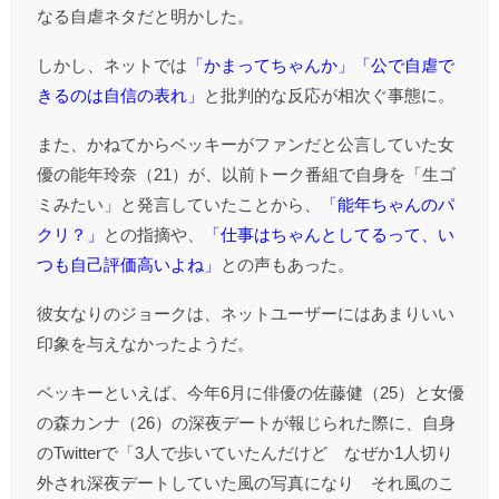
なる自虐ネタだと明かした。
しかし、ネットでは
「かまってちゃんか」「公で自虐で
きるのは自信の表れ」
と批判的な反応が相次ぐ事態に。
また、かねてからベッキーがファンだと公言していた女
優の能年玲奈（21）が、以前トーク番組で自身を「生ゴ
ミみたい」と発言していたことから、
「能年ちゃんのパ
クリ？」
との指摘や、
「仕事はちゃんとしてるって、い
つも自己評価高いよね」
との声もあった。
彼女なりのジョークは、ネットユーザーにはあまりいい
印象を与えなかったようだ。
ベッキーといえば、今年6月に俳優の佐藤健（25）と女優
の森カンナ（26）の深夜デートが報じられた際に、自身
のTwitterで「3人で歩いていたんだけど なぜか1人切り
外され深夜デートしていた風の写真になり それ風のこ