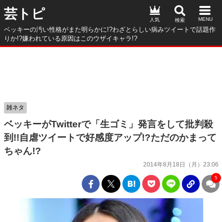
芸トピ
人気
ベッキーの汚い性格がまた明らかに!?わざとらしい病みツイートで話題作
りか!?嫌われている原因はこのウザイキャラ!?
雑ネタ
ベッキーがTwitterで「生ゴミ」発言をして批判殺
到!!自虐ツイートで好感度アップ!?ただのかまって
ちゃん!?
2014年8月18日（月）23:06
5