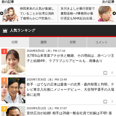
前の記事
次の記事
倖田來未の人気が激減し
氷川きよしが暴行容疑で
ていることが台湾公演終
書類送検へ!!事務所が暴
了後明らかに!?空港の出
行否定もNHK紅白出場は
待ちファンが少なすぎる
絶望的!?
と話題に!!画像あり
人気ランキング
日間
週間
月間
コメント
2026年8月6日（木）PM 17:16
元TBS山本里菜アナが夫と離婚、その理由は…赤ベンツ王
子と結婚4年、ラブラブぶりアピールも…画像あり
0
2025年7月30日（水）PM 13:49
歌手・はてなの正体は森進一の次男・森内智寛と判明。テ
レビ東京入社後にメジャーデビュー、大谷翔平選手の入場
曲に起用
2
2015年5月12日（火）PM 17:07
室伏広治が結婚! 相手は28歳一般会社員で妊娠は不明! 過