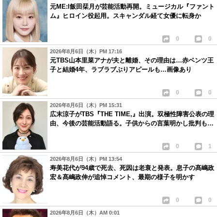
元ME:I飯田栞月が芸能活動再開。ミュージカル『ファント
ム』ヒロイン役起用。スキャンダル経て女優に転身か
0
0
2026年8月6日（木）PM 17:16
元TBS山本里菜アナが夫と離婚、その理由は…赤ベンツ王
子と結婚4年、ラブラブぶりアピールも…画像あり
0
0
2026年8月6日（木）PM 15:31
広末涼子がTBS『THE TIME,』出演。双極性障害公表の理
由、今後の芸能活動語る。子供からの言葉明かし批判も…
0
1
2026年8月6日（木）PM 13:54
寿美花代が94歳で死去、死因は老衰と発表。息子の髙嶋政
宏＆髙嶋政伸が追悼コメント、最期の様子を明かす
0
0
2026年8月6日（木）AM 0:01