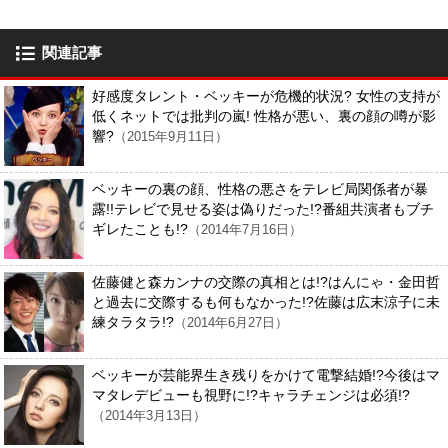
関連記事
好感度タレント・ベッキーが危機的状況? 女性の支持が
低くネットでは批判の嵐! 性格が悪い、裏の顔の噂が影
響?
（2015年9月11日）
ベッキーの裏の顔、性格の悪さをテレビ局関係者が暴
露!!テレビで見せる姿は偽りだった!?番組共演者もブチ
ギレたことも!?
（2014年7月16日）
佐藤健と森カンナの交際の真相とは!?はんにゃ・金田哲
と過去に交際するも何もなかった!?佐藤は広末涼子に未
練タラタラ!?
（2014年6月27日）
ベッキーが芸能界生き残りをかけて電撃結婚!?今後はマ
マタレデビューも視野に!?キャラチェンジは必須!?
（2014年3月13日）