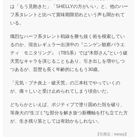
は「もう見飽きた」「SHELLYの方がいい」と、他のハー
フ系タレントと比べて賞味期限切れという声も聞かれて
いる。
熾烈なハーフ系タレント戦線を勝ち抜く術を模索してい
るのか、現在レギュラー出演中の『ニンゲン観察バラエ
ティ モニタリング』（TBS系）では“木部さん”という破
天荒なキャラを演じることもあり、引き出しを増やしつ
つあるが、芸歴も長く年齢的にももう30歳。
「元気・プチ炎上・破天荒」の三本柱でやっていくの
が、痛々しいと受け止められてしまう頃合いだ。
どちらかといえば、ポジティブで塗り固めた殻を破り、
等身大の“生ゴミ”な部分を解き放つ新機軸を打ち立てた方
が、生き残り策としては有効かもしれない。
【引用元：
messy
】