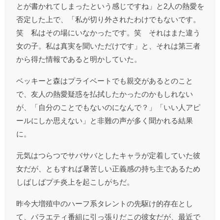
とが書かれてしまったという感じですね」と2人の熱愛を
否定した上で、「私が切り外されたわけでもないです。
笑 私はその場にいなかったです。笑 それはまた違う
女の子。私は真実を聞いただけです」と、それは第三者
から得た情報であると明かしていた。
ベッキーと森はプライベートでも親交があるとのこと
で、友人の熱愛疑惑を払拭したかったのかもしれない
が、「自分のことでもないのになんで？」「いい人アピ
ールにしか思えない」と非難の声が多く聞かれる結果
に。
元気はつらつでサバサバとしたキャラが定着していた彼
女だが、ともすれば暑苦しい正義感の持ち主であるため
しばしばプチ炎上を起こしがちだ。
昨今大増殖中のハーフ系タレントの先駆け的存在とし
て、バラエティ番組に引っ張りだこの彼女だが、最近で