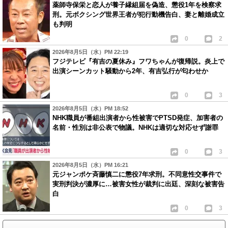
薬師寺保栄と恋人が養子縁組届を偽造、懲役1年を検察求
刑。元ボクシング世界王者が犯行動機告白、妻と離婚成立
も判明
0
2
2026年8月5日（水）PM 22:19
フジテレビ『有吉の夏休み』フワちゃんが復帰説。炎上で
出演シーンカット騒動から2年、有吉弘行が匂わせか
0
3
2026年8月5日（水）PM 18:52
NHK職員が番組出演者から性被害でPTSD発症、加害者の
名前・性別は非公表で物議。NHKは適切な対応せず謝罪
0
3
2026年8月5日（水）PM 16:21
元ジャンポケ斉藤慎二に懲役7年求刑。不同意性交事件で
実刑判決が濃厚に…被害女性が裁判に出廷、深刻な被害告
白
0
3