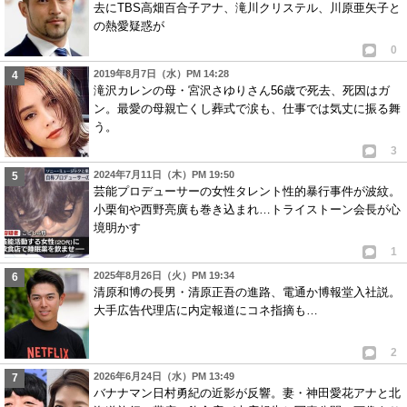
去にTBS高畑百合子アナ、滝川クリステル、川原亜矢子と
の熱愛疑惑が
0
2019年8月7日（水）PM 14:28
滝沢カレンの母・宮沢さゆりさん56歳で死去、死因はガ
ン。最愛の母親亡くし葬式で涙も、仕事では気丈に振る舞
う。
3
2024年7月11日（木）PM 19:50
芸能プロデューサーの女性タレント性的暴行事件が波紋。
小栗旬や西野亮廣も巻き込まれ…トライストーン会長が心
境明かす
1
2025年8月26日（火）PM 19:34
清原和博の長男・清原正吾の進路、電通か博報堂入社説。
大手広告代理店に内定報道にコネ指摘も…
2
2026年6月24日（水）PM 13:49
バナナマン日村勇紀の近影が反響。妻・神田愛花アナと北