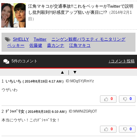
江角マキコが交通事故!!これをベッキーがTwitterで説明
し批判殺到!!好感度アップ狙いが裏目に!?
（2014年2月1
日）
SHELLY
Twitter
ニンゲン観察バラエティ モニタリング
ベッキー
佐藤健
森カンナ
江角マキコ
5件のコメント
↓コメント投稿
▲
｜
▼
1
いちいち
ID:MDg5YjRmYz
( 2014年8月19日 4:17 AM )
ウザいわ
0
0
2
ﾃﾞｼｬﾊﾞﾘ女
ID:MWNlZGRjOT
( 2014年8月19日 6:10 AM )
本当にウザい！このﾃﾞｼｬﾊﾞﾘ女！
0
0